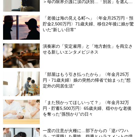
＞母の限界介護に涙の訣別…「別居」を選んだ
娘を襲った“罪悪感”の正体
「老後は海の見える町へ」〈年金月25万円・預
貯金2,500万円〉71歳夫婦、移住2年後に娘が驚
いた“新しい日常”
演奏家の「安定雇用」と「地方創生」を両立さ
せる新しいエンタメビジネス
「部屋はもう引き払ったから」〈年金月25万
円・71歳夫婦〉娘の突然の帰省で始まった"想
定外の同居生活"
「また預かってほしいって？」〈年金月32万
円・貯蓄5,500万円〉65歳夫婦、穏やかな老後
を奪った“孫預かり”の日々
一度の注意が火種に…部下からの「逆パワハ
ラ」で退職した男性、指導とハラスメントの境