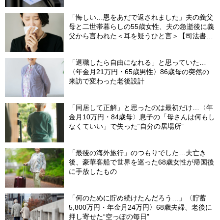
ま20年…65歳で受け取ることになる年金額に唖
然「何かの間違いでは？」
「悔しい…恩をあだで返されました」夫の義父
母と二世帯暮らしの55歳女性、夫の急逝後に義
父から言われた＜耳を疑うひと言＞【司法書士
が解説】
「退職したら自由になれる」と思っていた…
〈年金月21万円・65歳男性〉86歳母の突然の
来訪で変わった老後設計
「同居して正解」と思ったのは最初だけ…〈年
金月10万円・84歳母〉息子の「母さんは何もし
なくていい」で失った“自分の居場所”
「最後の海外旅行」のつもりでした…夫亡き
後、豪華客船で世界を巡った68歳女性が帰国後
に手放したもの
「何のために貯め続けたんだろう…」〈貯蓄
5,800万円・年金月24万円〉68歳夫婦、老後に
押し寄せた“空っぽの毎日”