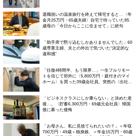
退職祝いの温泉旅行を終えて帰宅すると…〈年
金月25万円・65歳夫婦〉自宅で待っていた85
歳母の「今日からここに住ませて」に絶句
「助手席で黙り込むしかありませんでした」60
歳専業主婦、夫との外出で気づいた“決定的な
違和感”
「往復4時間半、もう限界…」一生フルリモー
トを信じて郊外に〈5,800万円・庭付きのマイ
ホーム〉を買った39歳会社員。突然の〈出社
令〉に翻弄される“家族の日常”
「ビジネスクラスにしか乗らない」と決めた老
後…。〈貯蓄6,300万円・69歳元会社員〉帰国
後に募った後悔
「お母さん、私に見捨てられたいの？」＜年収
700万円・49歳＞独身娘、＜年金15万円・80歳