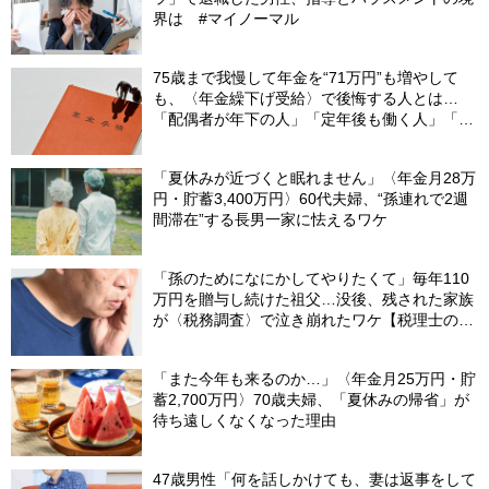
界は #マイノーマル
75歳まで我慢して年金を“71万円”も増やして
も、〈年金繰下げ受給〉で後悔する人とは…
「配偶者が年下の人」「定年後も働く人」「特
別な年金を受け取れる人」【CFPが解説】
「夏休みが近づくと眠れません」〈年金月28万
円・貯蓄3,400万円〉60代夫婦、“孫連れで2週
間滞在”する長男一家に怯えるワケ
「孫のためになにかしてやりたくて」毎年110
万円を贈与し続けた祖父…没後、残された家族
が〈税務調査〉で泣き崩れたワケ【税理士の助
言】
「また今年も来るのか…」〈年金月25万円・貯
蓄2,700万円〉70歳夫婦、「夏休みの帰省」が
待ち遠しくなくなった理由
47歳男性「何を話しかけても、妻は返事をして