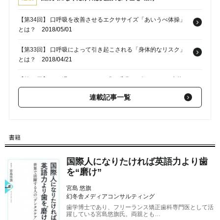
【第34回】 口呼吸を改善させるエクササイズ「あいうべ体操」
とは？
2018/05/01
【第33回】 口呼吸によって引き起こされる「身体的なリスク」
とは？
2018/04/21
【第32回】 口の渇き、いびき･･･「口呼吸」の疑いがある症状と
は？
2018/04/19
連載記事一覧
【第31回】 頬杖、早食い･･･噛み合わせに影響を及ぼす日常生活
の「クセ」
2018/04/15
書籍
【第30回】 歯並びや口角から「正しい噛み合わせ」を確認する
方法
2018/04/14
国際人になりたければ英語力より歯
を“磨け”
宮島 悠旗
幻冬舎メディアコンサルティング
歯学博士であり、フリーランス矯正歯科専門医として活
躍している宮島悠旗氏。両親とも…