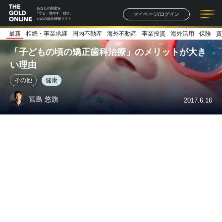
あなたの財産を
マイページ/ログイン
「守る・増やす・残す」
ための総合情報サイト
最新
相続・事業承継
国内不動産
海外不動産
事業投資
海外活用
保険
資
記事一覧
連載一覧
著者一覧
書籍一覧
セミナー情報
お知らせ
「子どもの頃の矯正歯科治療」のメリットが大き
い理由
その他
健康
宮島 悠旗
2017.6.16