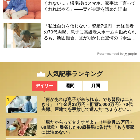
くれない…」帰宅後はスマホ、家事は「言って
くれればやる」――妻が会話を諦めた理由
「私は自分を信じない」資産7億円・元経営者
の70代両親、息子に高級老人ホームを勧められ
るも、断固拒否。父が明かした驚愕の〈余生計
画〉【FPが解説】
Recommended by
人気記事ランキング
デイリー
週間
月間
「何かあれば息子が来られる。でも普段は二人
1
きり」〈年金月33万円・貯蓄5,000万円〉70代
夫婦、戸建てを手放して選んだ“ちょうどいい
距離”
「親だからって甘えすぎよ」〈年金月13万円・
2
68歳母〉帰省した40歳長男に告げた「もう実家
には泊めない」