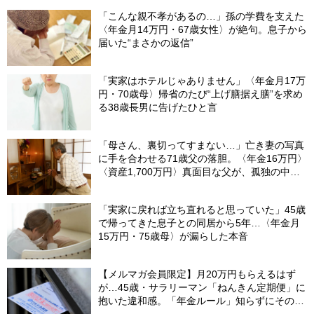
「こんな親不孝があるの…」孫の学費を支えた
〈年金月14万円・67歳女性〉が絶句。息子から
届いた“まさかの返信”
「実家はホテルじゃありません」〈年金月17万
円・70歳母〉帰省のたび“上げ膳据え膳”を求め
る38歳長男に告げたひと言
「母さん、裏切ってすまない…」亡き妻の写真
に手を合わせる71歳父の落胆。〈年金16万円〉
〈資産1,700万円〉真面目な父が、孤独の中で
失った「40万円と自尊心」
「実家に戻れば立ち直れると思っていた」45歳
で帰ってきた息子との同居から5年…〈年金月
15万円・75歳母〉が漏らした本音
【メルマガ会員限定】月20万円もらえるはず
が…45歳・サラリーマン「ねんきん定期便」に
抱いた違和感。「年金ルール」知らずにそのま