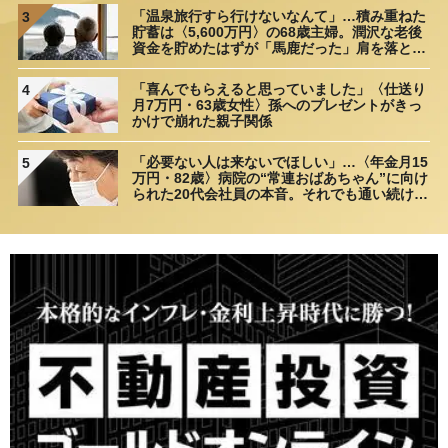
「温泉旅行すら行けないなんて」…積み重ねた
3
貯蓄は〈5,600万円〉の68歳主婦。潤沢な老後
資金を貯めたはずが「馬鹿だった」肩を落とす
理由
「喜んでもらえると思っていました」〈仕送り
4
月7万円・63歳女性〉孫へのプレゼントがきっ
かけで崩れた親子関係
「必要ない人は来ないでほしい」…〈年金月15
5
万円・82歳〉病院の“常連おばあちゃん”に向け
られた20代会社員の本音。それでも通い続ける
理由