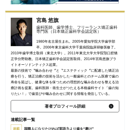
宮島 悠旗
歯科医師、歯学博士、フリーランス矯正歯科
専門医（日本矯正歯科学会認定医）
1980年名古屋生まれ。2005年愛知学院大学歯学部
卒。2006年東京歯科大学千葉病院臨床研修医修了。
2010年歯学博士取得（東北大学）。2011年東北大学大学院顎口腔矯
正学分野助教。日本矯正歯科学会認定医取得。2014年宮島悠旗ブラ
イトオーソドンティクス起業。
最新の技術で〝噛み合わせ〞と〝エステティック〞に配慮した矯正治
療を行う。矯正治療の技術を活かした一般歯科とのチーム医療で歯の
寿命を延ばし、健康な体を保つための理想的な噛み合わせを整える治
療計画を提案。歯科医師・衛生士がつたえる本格歯科サイト「歯の知
りたい！」で歯並びや噛み合わせに関する情報を発信している。
著者プロフィール詳細
連載記事一覧
連載
国際人になりたければ英語力より歯を“磨け”