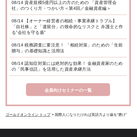
08/14 資産規模5億円以上の方のための 「資産管理会
社」のつくり方・つかい方＜第4回／金融資産編＞
08/14 【オーナー経営者の相続・事業承継トラブル】
「自社株」と「遺留分」の致命的なリスクと 弁護士と作
る”会社を守る盾”
08/14 税務調査に要注意！ 「相続対策」のための「生前
贈与」の基礎知識と活用法
08/14 認知症対策には絶対的な効果！ 金融資産家のため
の「民事信託」を活用した資産承継方法
会員向けセミナーの一覧
ゴールドオンライン トップ
>
国際人になりたければ英語力より歯を“磨け”