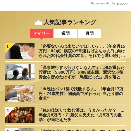
Recommended by
人気記事ランキング
デイリー
週間
月間
「必要ない人は来ないでほしい」…〈年金月15
1
万円・82歳〉病院の“常連おばあちゃん”に向け
られた20代会社員の本音。それでも通い続ける
理由
「温泉旅行すら行けないなんて」…積み重ねた
2
貯蓄は〈5,600万円〉の68歳主婦。潤沢な老後
資金を貯めたはずが「馬鹿だった」肩を落とす
理由
「今晩はパン1個で我慢するよ」〈年金月17万
3
円・74歳男性〉物価高で変わった“当たり前の
食卓”
「俺の仕送りで飲む酒は、うまかったか？」…
4
年金月8万円・71歳父を支えた〈月5万円の援
助〉が途絶えた夜