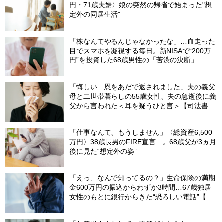
円・71歳夫婦〉娘の突然の帰省で始まった"想
定外の同居生活"
「株なんてやるんじゃなかったな」…血走った
目でスマホを凝視する毎日。新NISAで“200万
円”を投資した68歳男性の「苦渋の決断」
「悔しい…恩をあだで返されました」夫の義父
母と二世帯暮らしの55歳女性、夫の急逝後に義
父から言われた＜耳を疑うひと言＞【司法書士
が解説】
「仕事なんて、もうしません」〈総資産6,500
万円〉38歳長男のFIRE宣言…。68歳父が3ヵ月
後に見た“想定外の姿”
「えっ、なんで知ってるの？」生命保険の満期
金600万円の振込からわずか3時間…67歳独居
女性のもとに銀行からきた“恐ろしい電話”【FP
が解説】