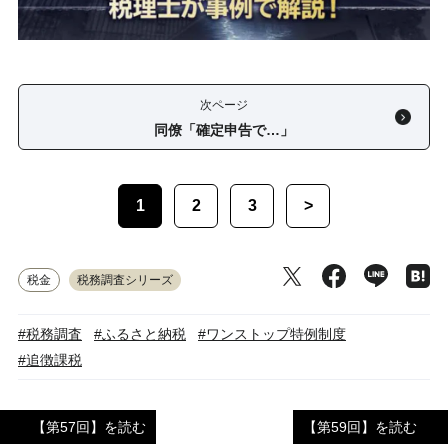
次ページ
同僚「確定申告で…」
1
2
3
>
税金
税務調査シリーズ
#税務調査
#ふるさと納税
#ワンストップ特例制度
#追徴課税
【第57回】を読む
【第59回】を読む