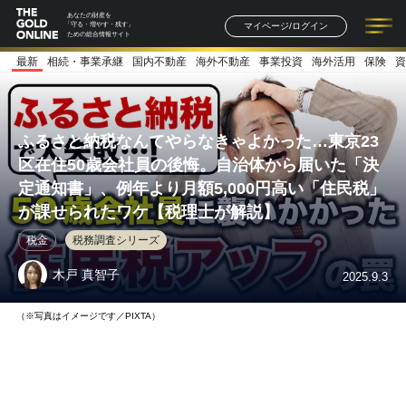
あなたの財産を
マイページ/ログイン
「守る・増やす・残す」
ための総合情報サイト
最新
相続・事業承継
国内不動産
海外不動産
事業投資
海外活用
保険
資
記事一覧
連載一覧
著者一覧
書籍一覧
セミナー情報
お知らせ
ふるさと納税なんてやらなきゃよかった…東京23
区在住50歳会社員の後悔。自治体から届いた「決
定通知書」、例年より月額5,000円高い「住民税」
が課せられたワケ【税理士が解説】
税金
税務調査シリーズ
木戸 真智子
2025.9.3
（※写真はイメージです／PIXTA）