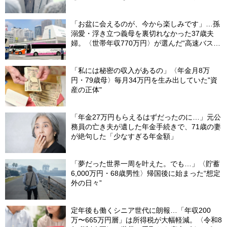
「お盆に会えるのが、今から楽しみです」…孫
溺愛・浮き立つ義母を裏切れなかった37歳夫
婦。〈世帯年収770万円〉が選んだ“高速バス帰
省”の悲惨な結末
「私には秘密の収入があるの」〈年金月8万
円・79歳母〉毎月34万円を生み出していた"資
産の正体"
「年金27万円もらえるはずだったのに…」元公
務員の亡き夫が遺した年金手続きで、71歳の妻
が絶句した「少なすぎる年金額」
「夢だった世界一周を叶えた。でも…」〈貯蓄
6,000万円・68歳男性〉帰国後に始まった“想定
外の日々”
定年後も働くシニア世代に朗報…「年収200
万〜665万円層」は所得税が大幅軽減。〈令和8