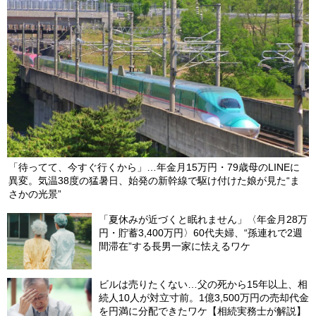
【第63回】 成人したらプレゼントしよう…愛する孫の誕生日に
毎年「ゴールドコイン」を買っていた祖父、死去。9ヵ月後、遺
族が税務調査で受けた「驚きの指摘」と無慈悲な結末【税理士が
「金相続の注意点」を解説】
2026/04/05
「待ってて、今すぐ行くから」…年金月15万円・79歳母のLINEに
異変。気温38度の猛暑日、始発の新幹線で駆け付けた娘が見た“ま
さかの光景”
「夏休みが近づくと眠れません」〈年金月28万
円・貯蓄3,400万円〉60代夫婦、“孫連れで2週
間滞在”する長男一家に怯えるワケ
ビルは売りたくない…父の死から15年以上、相
続人10人が対立寸前。1億3,500万円の売却代金
を円満に分配できたワケ【相続実務士が解説】