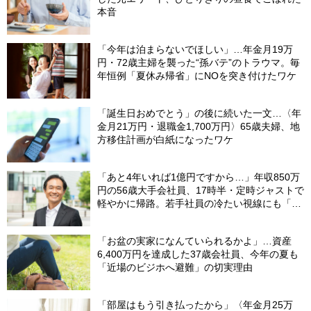
本音
「今年は泊まらないでほしい」…年金月19万
円・72歳主婦を襲った“孫バテ”のトラウマ。毎
年恒例「夏休み帰省」にNOを突き付けたワケ
「誕生日おめでとう」の後に続いた一文…〈年
金月21万円・退職金1,700万円〉65歳夫婦、地
方移住計画が白紙になったワケ
「あと4年いれば1億円ですから…」年収850万
円の56歳大手会社員、17時半・定時ジャストで
軽やかに帰路。若手社員の冷たい視線にも「だ
からなに？」の理由【CFPの助言】
「お盆の実家になんていられるかよ」…資産
6,400万円を達成した37歳会社員、今年の夏も
「近場のビジホへ避難」の切実理由
「部屋はもう引き払ったから」〈年金月25万