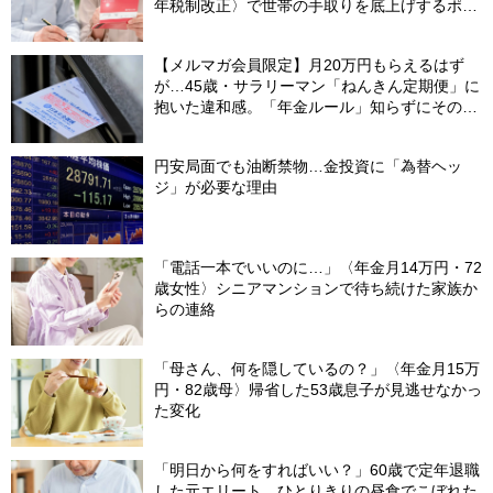
年税制改正〉で世帯の手取りを底上げするポイ
ント【CFPが解説】
【メルマガ会員限定】月20万円もらえるはず
が…45歳・サラリーマン「ねんきん定期便」に
抱いた違和感。「年金ルール」知らずにそのま
ま20年…65歳で受け取ることになる年金額に唖
然「何かの間違いでは？」
円安局面でも油断禁物…金投資に「為替ヘッ
ジ」が必要な理由
「電話一本でいいのに…」〈年金月14万円・72
歳女性〉シニアマンションで待ち続けた家族か
らの連絡
「母さん、何を隠しているの？」〈年金月15万
円・82歳母〉帰省した53歳息子が見逃せなかっ
た変化
「明日から何をすればいい？」60歳で定年退職
した元エリート、ひとりきりの昼食でこぼれた