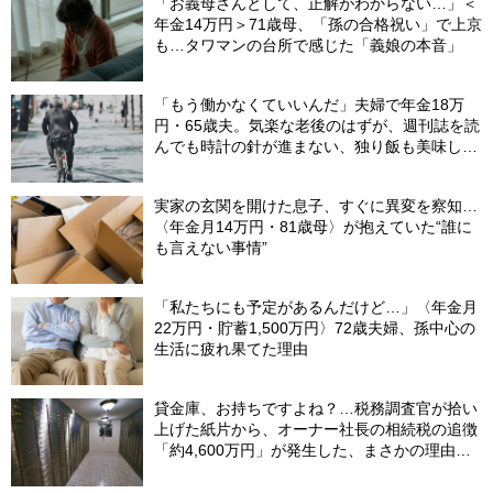
「お義母さんとして、正解がわからない…」＜
年金14万円＞71歳母、「孫の合格祝い」で上京
も…タワマンの台所で感じた「義娘の本音」
「もう働かなくていいんだ」夫婦で年金18万
円・65歳夫。気楽な老後のはずが、週刊誌を読
んでも時計の針が進まない、独り飯も美味しく
ない日々…半年後、“時給1200円のバイト”を始
めたシニアの現実
実家の玄関を開けた息子、すぐに異変を察知…
〈年金月14万円・81歳母〉が抱えていた“誰に
も言えない事情”
「私たちにも予定があるんだけど…」〈年金月
22万円・貯蓄1,500万円〉72歳夫婦、孫中心の
生活に疲れ果てた理由
貸金庫、お持ちですよね？…税務調査官が拾い
上げた紙片から、オーナー社長の相続税の追徴
「約4,600万円」が発生した、まさかの理由
【税理士が解説】