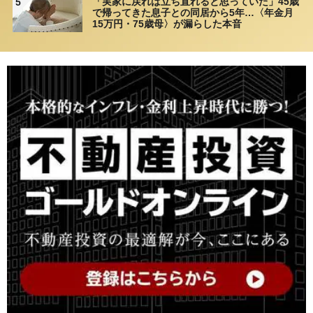
「実家に戻れば立ち直れると思っていた」45歳
5
で帰ってきた息子との同居から5年…〈年金月
15万円・75歳母〉が漏らした本音