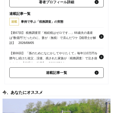
著者プロフィール詳細
連載記事一覧
連載
事例で学ぶ「税務調査」の実態
【第67回】 税務調査官「相続税はゼロです…」66歳夫の遺産
は“数億円”だったのに、妻が〈無税〉で済んだワケ【税理士が解
説】
2026/08/05
【第66回】 「孫のためになにかしてやりたくて」毎年110万円を
贈与し続けた祖父…没後、残された家族が〈税務調査〉で泣き崩
れたワケ【税理士の助言】
2026/07/14
連載記事一覧
【第64回】 「3年間なにも言われなかったからセーフ」…無申
告・副業年収150万円の38歳男性の勘違い。“4年後”、税務署にあ
えて『数年間泳がせられた』末路【税理士が解説】
2026/06/11
今、あなたにオススメ
【第64回】 税務調査官「これでは認められません」…孫に毎年
110万円を贈り続けてくれた祖父、〈孫への手紙〉が証拠となり
〈675万円〉の課税となった理由【税理士が“年110万円以下の連
年贈与を成功させるポイント”を解説】
2026/05/05