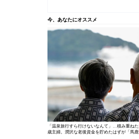
「お母さん、何これ…？」＜年金18万円＞
の実家に「ゴミ屋敷の予兆」と、渡された
今、あなたにオススメ
「もう二度と会えなくていい」…手取り2
した日。きっかけは66歳母の「背筋の凍
「温泉旅行すら行けないなんて」…積み重ねた貯蓄
歳主婦。潤沢な老後資金を貯めたはずが「馬鹿