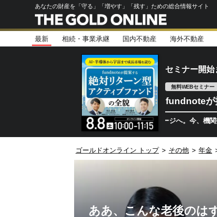
あなたの財産を「守る」「増やす」「残す」ための総合情報サイト
最新
相続・事業承継
国内不動産
海外不動産
セミナー開始
無料WEBセミナー
fundno
半導体相場は次のステージへ。今、機関投資家が注視
ゴールドオンライン トップ
>
その他
>
年金
ああ、こんな老後のはず