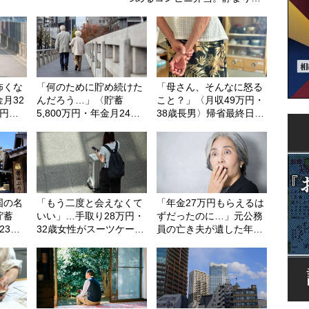
った食卓で知った現実
怖くな
「何のために貯め続けた
「母さん、そんなに怒る
月32
んだろう…」〈貯蓄
こと？」〈月収49万円・
万円〉
5,800万円・年金月24万
38歳長男〉帰省最終日に
ァース
円〉68歳夫婦、老後に押
突きつけられた“絶縁宣
った理
し寄せた“空っぽの毎日”
言”のワケ
国の名
「もう二度と会えなくて
「年金27万円もらえるは
貯蓄
いい」…手取り28万円・
ずだったのに…」元公務
23万
32歳女性がスーツケース
員の亡き夫が遺した年金
さやか
片手に実家を飛び出した
手続きで、71歳の妻が絶
っかけ
日。きっかけは66歳母の
句した「少なすぎる年金
届いた
「背筋の凍る一言」
額」