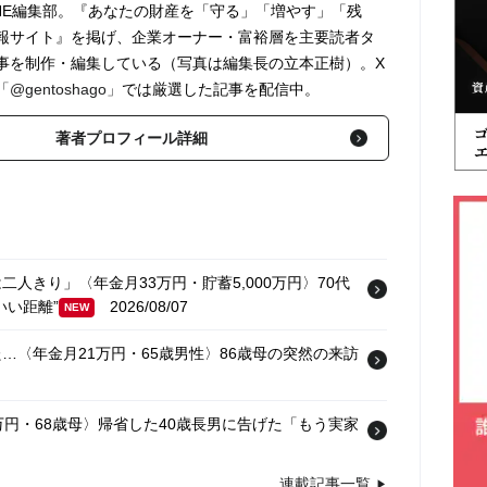
ONLINE編集部。『あなたの財産を「守る」「増やす」「残
報サイト』を掲げ、企業オーナー・富裕層を主要読者タ
事を制作・編集している（写真は編集長の立本正樹）。X
「@gentoshago」
では厳選した記事を配信中。
著者プロフィール詳細
人きり」〈年金月33万円・貯蓄5,000万円〉70代
いい距離”
2026/08/07
NEW
〈年金月21万円・65歳男性〉86歳母の突然の来訪
円・68歳母〉帰省した40歳長男に告げた「もう実家
連載記事一覧