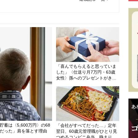
75歳母の家で、頭が真っ白になった45歳娘。築45年
“絶望のメモ”
2026/08/07
NEW
8万円・32歳女性がスーツケース片手に実家を飛び出
る一言」
2026/08/07
NEW
「喜んでもらえると思っていま
した」〈仕送り月7万円・63歳
女性〉孫へのプレゼントがきっ
かけで崩れた親子関係
は〈5,600万円〉の68
「会社がすべてだった…」定年
だった」肩を落とす理由
翌日、60歳元管理職がひとり見
つめるコンビニ弁当。静まり返