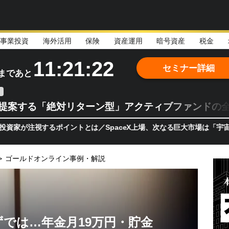
事業投資
海外活用
保険
資産運用
暗号資産
税金
11:21:21
セミナー詳細
まであと
teが提案する「絶対リターン型」アクティブファンドの
するポイントとは／SpaceX上場、次なる巨大市場は「宇宙!?」 日
>
ゴールドオンライン事例・解説
では…年金月19万円・貯金