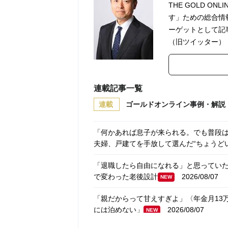
THE GOLD 
す」ための総合情
ーゲットとして記
（旧ツイッター）
連載記事一覧
連載
ゴールドオンライン事例・解説
「何かあれば息子が来られる。でも普段は二
夫婦、戸建てを手放して選んだ“ちょうど
「退職したら自由になれる」と思っていた…
で変わった老後設計
2026/08/07
NEW
「親だからって甘えすぎよ」〈年金月13万
には泊めない」
2026/08/07
NEW