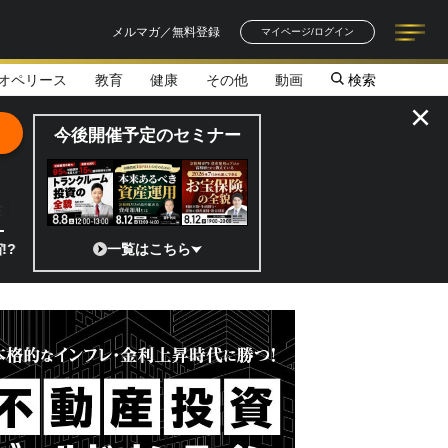
メルマガ／無料登録
マイページ/ログイン
オペリース
教育
健康
その他
動画
検索
記事一覧
連載一覧
著者一覧
書籍一覧
セミナー情報
お知らせ
×
今後開催予定のセミナー
全貌
本の宇宙ベンチャーのココがスゴイ！／補助金から実需へ、知られざる宇
一覧はこちら