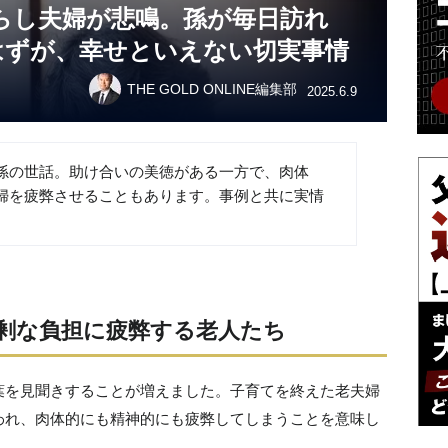
金暮らし夫婦が悲鳴。孫が毎日訪れ
はずが、幸せといえない切実事情
THE GOLD ONLINE編集部
2025.6.9
孫の世話。助け合いの美徳がある一方で、肉体
婦を疲弊させることもあります。事例と共に実情
剰な負担に疲弊する老人たち
葉を見聞きすることが増えました。子育てを終えた老夫婦
われ、肉体的にも精神的にも疲弊してしまうことを意味し