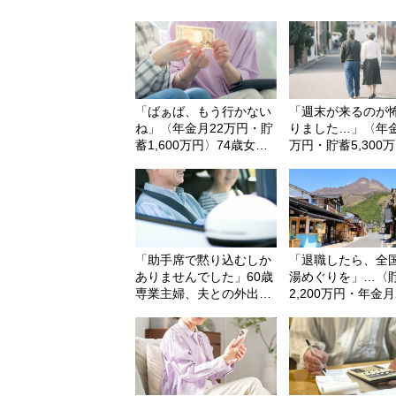
「ばぁば、もう行かない
「週末が来るのが
ね」〈年金月22万円・貯
りました…」〈年金
蓄1,600万円〉74歳女
万円・貯蓄5,300
性…援助を断って初めて
66歳夫婦、“孫フ
気づいた“家族との距離”
ト”の老後に疲れ切
由
「助手席で黙り込むしか
「退職したら、全
ありませんでした」60歳
湯めぐりを」…〈
専業主婦、夫との外出で
2,200万円・年金月
気づいた“決定的な違和
円〉61歳夫婦のさ
感”
な夢、潰える。き
は、25歳息子から
「まさかのLINE」