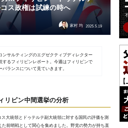
ルコス政権は試練の時へ
家村 均
2025.5.19
コンサルティングのエグゼクティブディレクター
説するフィリピンレポート。今週はフィリピンで
ーバランスについて見ていきます。
フィリピン中間選挙の分析
コス大統領とドゥテルテ副大統領に対する国民の評価を測
据えた前哨戦として関心を集めました。野党の勢力が持ち直