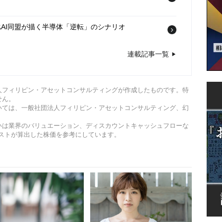
AI同盟が描く半導体「逆転」のシナリオ
連載記事一覧
経済」を阻む〈中東原油高〉と〈国内汚職〉の深刻内
人フィリピン・アセットコンサルティングが作成したものです。特
ライチェーン「次世代の主役候補」フィリピンが直面
せん。
いては、一般社団法人フィリピン・アセットコンサルティング、幻
いは業界のバリュエーション、ディスカウントキャッシュフローな
ストが算出した株価を参考にしています。