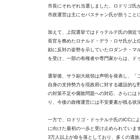
市長にそれぞれ当選しました。ロドリゴ氏
市政運営は主にセバスチャン氏が担うこと
加えて、上院選挙ではドゥテルテ氏の側近
長官を務めたロナルド・デラ・ロサ氏が上
劾に反対の姿勢を示していたロダンテ・マ
を受け、一部の有権者や専門家からは、ド
選挙後、サラ副大統領は声明を発表し、「
自身の支持勢力を現政府に対する建設的な
の対策不足や腐敗問題への対応、さらには
り、今後の政権運営には不安要素が残る状
一方で、ロドリゴ・ドゥテルテ氏のICCに
に向けた最初の一歩と受け止められていま
3万人以上が命を落としており、多くの遺