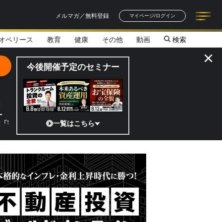
メルマガ／無料登録
マイページ/ログイン
オペリース
教育
健康
その他
動画
検索
記事一覧
連載一覧
著者一覧
書籍一覧
セミナー情報
お知らせ
×
今後開催予定のセミナー
全貌
」 日本の宇宙ベンチャーのココがスゴイ！／補助金から実需へ、知られ
一覧はこちら