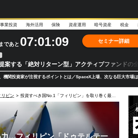
事業投資
海外活用
保険
資産運用
暗号資産
税金
07:01:08
セミナー詳細
まであと
teが提案する「絶対リターン型」アクティブファンドの
が注視するポイントとは／SpaceX上場、次なる巨大市場は「宇宙!?
ィリピン
>
投資すべき国No.1「フィリピン」を取り巻く最新事情
い力…フィリピン「ドゥテルテ一