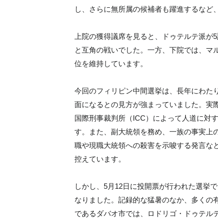
し、さらに無所属の候補者も躍進するなど
上院の獲得議席を見ると、ドゥテルテ派が5
と互角の戦いでした。一方、下院では、マ
位を維持しています。
今回のフィリピン中間選挙は、長年にわた
面になるとの見方が強まっていました。実際
国際刑事裁判所（ICC）によって人道に対
す。また、副大統領を務め、一族の事実上
職や現職大統領への殺害を示唆する発言な
控えています。
しかし、5月12日に投開票が行われた選挙
なりました。記録的な猛暑のなか、多くの
であるダバオ市では、ロドリゴ・ドゥテル