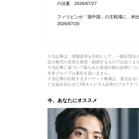
の法案
2026/07/27
フィリピンが「脱中国」の主戦場に…米比
2026/07/20
成長率3.9％に下方修正…「フィリピン
実
2026/07/13
※当記事は、情報提供を目的として、一般社団法
電気代高騰と汚職の二重苦…世界のサプ
定の株式の売買を推奨・勧誘するものではありま
する残酷な現実
2026/07/06
※当記事に基づいて取られた投資行動の結果につ
冬舎グループは責任を負いません。
※当記事の比較するターゲット株価は、過去ある
どを組み合わせてABキャピタル証券のプロアナリ
今、あなたにオススメ