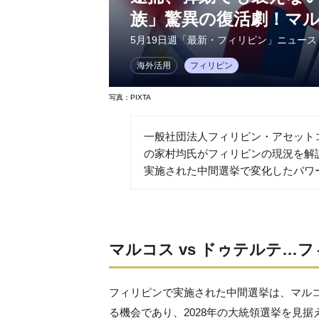
族」驚異の復活劇！マ
5月19日週「最新・フィリピン」ニュース
海外活用
フィリピン
写真：PIXTA
一般社団法人フィリピン・アセット
の家村均氏がフィリピンの現況を解
実施された中間選挙で変化したパワ
マルコス vs ドゥテルテ…
フィリピンで実施された中間選挙は、マル
る機会であり、2028年の大統領選挙を見