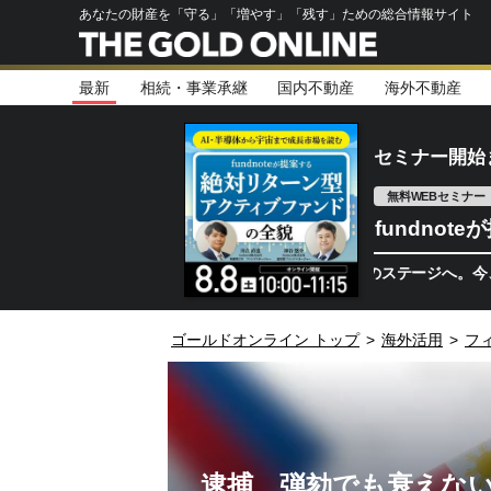
あなたの財産を「守る」「増やす」「残す」ための総合情報サイト
最新
相続・事業承継
国内不動産
海外不動産
セミナー開始
無料WEBセミナー
fundno
半導体相場は次のステージへ。今、機関投資家
ゴールドオンライン トップ
>
海外活用
>
フ
逮捕、弾劾でも衰えな