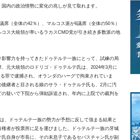
、国内の政治情勢に変化の兆しが見て取れます。
議席（全体の42％）、マルコス派が6議席（全体の50％）
ルコス大統領が率いるラカスCMD党が引き続き多数派の地
り影響力を持ってきたドゥテルテ一族にとって、試練の局
、元大統領のロドリゴ・ドゥテルテ氏は、2024年3月に
する罪で逮捕され、オランダのハーグで拘束されていま
の後継者と目される娘のサラ・ドゥテルテ氏も、2月に汚
どの疑いで下院から弾劾訴追され、年内に上院での裁判を
では、ドゥテルテ一族の勢力が予想に反して強まる結果と
有権者が投票所に足を運びました。ドゥテルテ一族の牙城
テ氏自身が市長に、その末息子であるセバスチャン氏が副