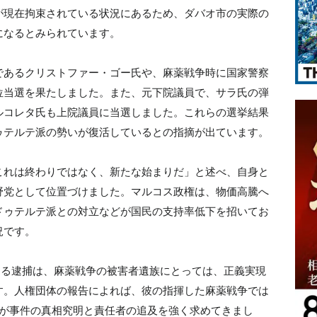
が現在拘束されている状況にあるため、ダバオ市の実際の
になるとみられています。
であるクリストファー・ゴー氏や、麻薬戦争時に国家警察
位当選を果たしました。また、元下院議員で、サラ氏の弾
ルコレタ氏も上院議員に当選しました。これらの選挙結果
ゥテルテ派の勢いが復活しているとの指摘が出ています。
これは終わりではなく、新たな始まりだ」と述べ、自身と
野党として位置づけました。マルコス政権は、物価高騰へ
ドゥテルテ派との対立などが国民の支持率低下を招いてお
況です。
よる逮捕は、麻薬戦争の被害者遺族にとっては、正義実現
す。人権団体の報告によれば、彼の指揮した麻薬戦争では
族が事件の真相究明と責任者の追及を強く求めてきまし