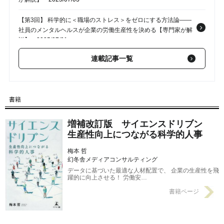
【第3回】 科学的に＜職場のストレス＞をゼロにする方法論――
社員のメンタルヘルスが企業の労働生産性を決める【専門家が解
説】
2025/07/01
連載記事一覧
【第2回】 日本と海外企業、「人事部」の機能がまったく違っ
た！労働生産性「先進国最下位」の日本に必要な「先進諸外国人
事部」の視点【専門家が解説】
2025/06/30
書籍
【第1回】 日本の労働生産性「主要先進7ヵ国」最下位、約55年
間キープ。考えられる、いくつかの要因【専門家が解説】
2025/06/29
増補改訂版 サイエンスドリブン
生産性向上につながる科学的人事
梅本 哲
幻冬舎メディアコンサルティング
データに基づいた最適な人材配置で、 企業の生産性を飛
躍的に向上させる！ 労働安…
書籍ページ