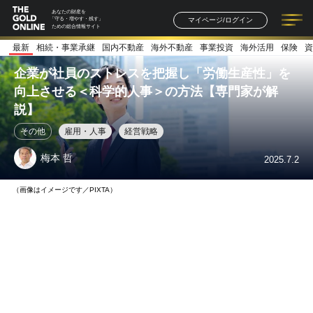
あなたの財産を
マイページ/ログイン
「守る・増やす・残す」
ための総合情報サイト
最新
相続・事業承継
国内不動産
海外不動産
事業投資
海外活用
保険
資
記事一覧
連載一覧
著者一覧
書籍一覧
セミナー情報
お知らせ
企業が社員のストレスを把握し「労働生産性」を
向上させる＜科学的人事＞の方法【専門家が解
説】
その他
雇用・人事
経営戦略
梅本 哲
2025.7.2
（画像はイメージです／PIXTA）