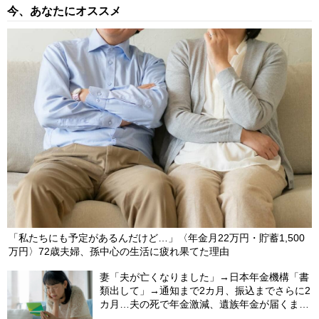
今、あなたにオススメ
「私たちにも予定があるんだけど…」〈年金月22万円・貯蓄1,500
万円〉72歳夫婦、孫中心の生活に疲れ果てた理由
妻「夫が亡くなりました」→日本年金機構「書
類出して」→通知まで2カ月、振込までさらに2
カ月…夫の死で年金激減、遺族年金が届くまで
の「4カ月」で貯金がどんどん減る妻の悲劇