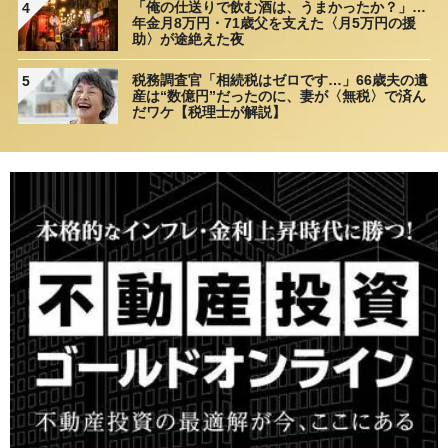
「俺の仕送りで飲む酒は、うまかったか？」…
4
年金月8万円・71歳父を支えた〈月5万円の援
助〉が途絶えた夜
税務調査官「相続税はゼロです…」66歳夫の遺
5
産は“数億円”だったのに、妻が〈無税〉で済ん
だワケ【税理士が解説】