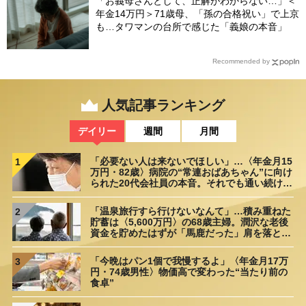
「お義母さんとして、正解がわからない…」＜
年金14万円＞71歳母、「孫の合格祝い」で上京
も…タワマンの台所で感じた「義娘の本音」
Recommended by
人気記事ランキング
デイリー
週間
月間
「必要ない人は来ないでほしい」…〈年金月15
1
万円・82歳〉病院の“常連おばあちゃん”に向け
られた20代会社員の本音。それでも通い続ける
理由
「温泉旅行すら行けないなんて」…積み重ねた
2
貯蓄は〈5,600万円〉の68歳主婦。潤沢な老後
資金を貯めたはずが「馬鹿だった」肩を落とす
理由
「今晩はパン1個で我慢するよ」〈年金月17万
3
円・74歳男性〉物価高で変わった“当たり前の
食卓”