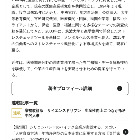
企業として、現在の医療産業研究所を共同設立し、1994年より現
職。設立以来35年にわたり、中央官庁、地方自治体、公益法人、大学
等教育機関、官民研究機関、医療機関・団体、民間企業等、幅広いク
ライアントから、保健・医療・福祉に関する多様なテーマでの調査依
頼を受託してきた。2003年に、筑波大学と産学協同で開発したスト
レスチェックツールを基軸に、メンタルヘルス事業へ参入。2015年
の労働者へのストレスチェック義務化による市場拡大を経て、現在に
至る。
近年は、医療関連分野の調査業務で培った専門知識・データ解析技術
を駆使して、企業の生産性向上を実現させるための提案を行ってい
る。
著者プロフィール詳細
連載記事一覧
増補改訂版 サイエンスドリブン 生産性向上につながる科
連載
学的人事
【第5回】 シリコンバレーのハイテク企業が実践する、スゴい
「人材育成方法」年功序列型の日本企業に応用する方法【専門家
が解説】
2025/07/03