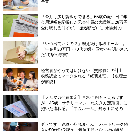
本音
「今月は少し贅沢ができる」65歳の誕生日に年
金用通帳を記帳した元会社員の大誤算…28万円
受け取れるはずが、“振込額ゼロ”。未開封の郵
便物に紛れていた〈緑色の封筒〉の正体【FPが
解説】
「いつ出ていくの？」増え続ける段ボール…。
〈年金月23万円・70代夫婦〉長女から明かされ
た“衝撃の事実”
経営者がやってはいけない〈交際費〉の計上…
税務調査でマークされる「経費処理」【税理士
が解説】
【メルマガ会員限定】月20万円もらえるはず
が…45歳・サラリーマン「ねんきん定期便」に
抱いた違和感。「年金ルール」知らずにそのま
ま20年…65歳で受け取ることになる年金額に唖
然「何かの間違いでは？」
ダメです、連絡が取れません！ ハードワーク続
きの50代独身課長、音信不通となり社内騒然…