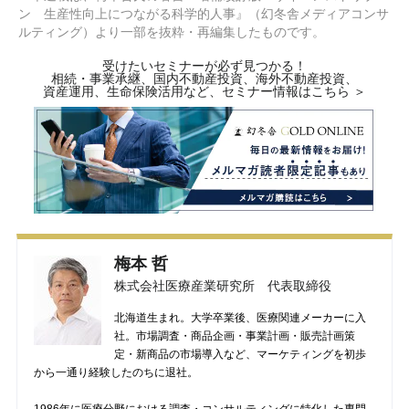
ン 生産性向上につながる科学的人事』（幻冬舎メディアコンサ
ルティング）より一部を抜粋・再編集したものです。
受けたいセミナーが必ず見つかる！
相続・事業承継、国内不動産投資、海外不動産投資、
資産運用、生命保険活用など、セミナー情報はこちら ＞
梅本 哲
株式会社医療産業研究所 代表取締役
北海道生まれ。大学卒業後、医療関連メーカーに入
社。市場調査・商品企画・事業計画・販売計画策
定・新商品の市場導入など、マーケティングを初歩
から一通り経験したのちに退社。
1986年に医療分野における調査・コンサルティングに特化した専門