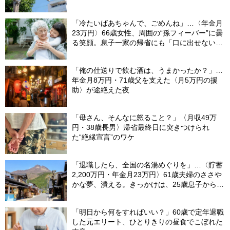
「冷たいばあちゃんで、ごめんね」…〈年金月
23万円〉66歳女性、周囲の“孫フィーバー”に曇
る笑顔。息子一家の帰省にも「口に出せない本
音」
「俺の仕送りで飲む酒は、うまかったか？」…
年金月8万円・71歳父を支えた〈月5万円の援
助〉が途絶えた夜
「母さん、そんなに怒ること？」〈月収49万
円・38歳長男〉帰省最終日に突きつけられ
た“絶縁宣言”のワケ
「退職したら、全国の名湯めぐりを」…〈貯蓄
2,200万円・年金月23万円〉61歳夫婦のささや
かな夢、潰える。きっかけは、25歳息子から届
いた「まさかのLINE」
「明日から何をすればいい？」60歳で定年退職
した元エリート、ひとりきりの昼食でこぼれた