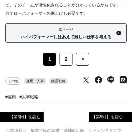
で、そのチームが活性化されることが分かっているからです。一
方でローパフォーマーの底上げも必要です。
次ページ
ハイパフォーマーにはあえて難しい仕事を与える
1
2
>
その他
雇用・人事
経営戦略
#雇用
#人事戦略
【第3回】を読む
【第5回】を読む
※本連載は、梅本哲氏の著書『増補改訂版 サイエンスドリブ