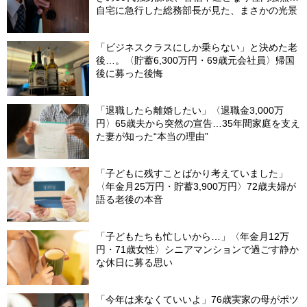
自宅に急行した総務部長が見た、まさかの光景
「ビジネスクラスにしか乗らない」と決めた老
後…。〈貯蓄6,300万円・69歳元会社員〉帰国
後に募った後悔
「退職したら離婚したい」〈退職金3,000万
円〉65歳夫から突然の宣告…35年間家庭を支え
た妻が知った“本当の理由”
「子どもに残すことばかり考えていました」
〈年金月25万円・貯蓄3,900万円〉72歳夫婦が
語る老後の本音
「子どもたちも忙しいから…」〈年金月12万
円・71歳女性〉シニアマンションで過ごす静か
な休日に募る思い
「今年は来なくていいよ」76歳実家の母がポツ