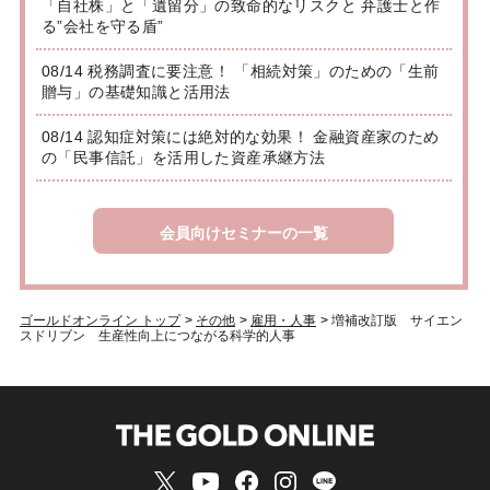
「自社株」と「遺留分」の致命的なリスクと 弁護士と作
る”会社を守る盾”
08/14 税務調査に要注意！ 「相続対策」のための「生前
贈与」の基礎知識と活用法
08/14 認知症対策には絶対的な効果！ 金融資産家のため
の「民事信託」を活用した資産承継方法
会員向けセミナーの一覧
ゴールドオンライン トップ
>
その他
>
雇用・人事
>
増補改訂版 サイエン
スドリブン 生産性向上につながる科学的人事