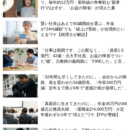
リ。毎年約12万円・新幹線の争奪戦も“親孝
行”のはずが…〈お盆の帰省〉が消えた夏
賢い社長はあえて60歳開始を選ぶ…年金
が“24%減額”でも「繰上げ受給」が合理的とい
えるワケ【税理士が解説】
「仕事は順調です、ご心配なく」…〈資産1.5
億円〉42歳・元大手社員、お盆の帰省でつい
た“嘘”。元教師の義両親に「FIREした」と言え
なかったワケ
「32年間も尽くしてきたのに」…会社からの帰
路、肩を震わせた54歳部長。〈年収340万円
減〉定年まで残り6年で“老後計画が崩壊した”ワ
ケ
「真面目に生きてきたのに…」年金35万円の66
歳元公務員夫婦、〈退職金計4,000万円〉が定
年後わずか1年で“消えた”ワケ【FPが警鐘】