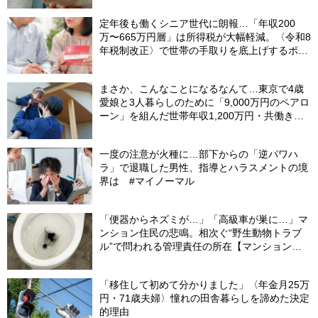
【CFPが解説】
定年後も働くシニア世代に朗報…「年収200
万〜665万円層」は所得税が大幅軽減。〈令和8
年税制改正〉で世帯の手取りを底上げするポイ
ント【CFPが解説】
まさか、こんなことになるなんて…東京で4歳
愛娘と3人暮らしのために「9,000万円のペアロ
ーン」を組んだ世帯年収1,200万円・共働き夫
婦。別離のあと、夫が吐露した「離婚よりもし
んどかったこと」【FPが解説】
一度の注意が火種に…部下からの「逆パワハ
ラ」で退職した男性、指導とハラスメントの境
界は #マイノーマル
「便器からネズミが…」「高級車が巣に…」マ
ンション住民の悲鳴。相次ぐ“野生動物トラブ
ル”で問われる管理責任の所在【マンション管
理士が警鐘】
「移住して初めて分かりました」〈年金月25万
円・71歳夫婦〉憧れの田舎暮らしを諦めた決定
的理由