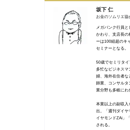
坂下 仁
お金のソムリエ協
メガバンク行員と
かわり、支店長の
ーは100組超のキ
セミナーとなる。
50歳でセミリタ
多忙なビジネスマ
婦、海外在住者な
師業、コンサルタ
業分野も多岐にわ
本業以上の副収入
出。「週刊ダイヤモ
イヤモンドZAi
される。