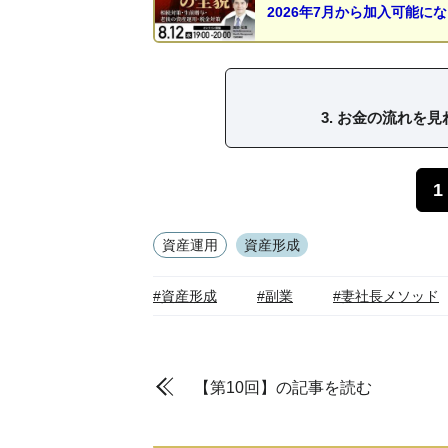
2026年7月から加入可能に
3. お金の流れを
1
資産運用
資産形成
#資産形成
#副業
#妻社長メソッド
【第10回】の記事を読む