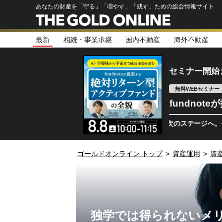
あなたの財産を「守る」「増やす」「残す」ための総合情報サイト
最新
相続・事業承継
国内不動産
海外不動産
セミナー開始
無料WEBセミナー
fundno
半導体相場は次のステージへ。今、機関投
ゴールドオンライン トップ
>
資産運用
>
資
独学では得られないメ