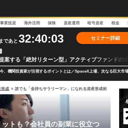
事業投資
海外活用
保険
資産運用
暗号資産
税金
32:40:01
セミナー詳細
まであと
teが提案する「絶対リターン型」アクティブファンドの
資家が注視するポイントとは／SpaceX上場、次なる巨大市場は「宇宙
産形成
>
誰でも「金持ちサラリーマン」になれる資産形成術
リットも？会社員の副業に役立つ