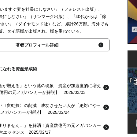
 いますぐ妻を社長にしなさい』（フォレスト出版）、
長にしなさい』（サンマーク出版）、『40代からは「稼
なさい』（ダイヤモンド社）など、累計26万部。海外でも
版、タイ語版が出版され、版を重ねている。
著者プロフィール詳細
になれる資産形成術
お金が増える」という謎の現象…資産が加速度的に増え
数億円の元メガバンカーが解説】
2025/03/03
高い〈変動費〉の削減…成功させたい人が「絶対にやっ
元メガバンカーが解説】
2025/02/24
貯まりません…」を解消！資産数億円の元メガバンカー
大エッセンス
2025/02/17