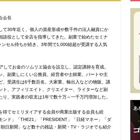
会会長
して30年近く、個人の資産形成や数千件の法人融資にか
相談役として全店を指導してきた。副業で始めたセミナ
ャンセル待ちが続き、3年間で1,000組超が受講する人気
イアしてお金のソムリエ協会を設立し、認定講師を育成。
ン、副業しにくい公務員、経営者や士師業、パートや主
ど、受講生は6千数百名。大家業、輸出入などの物販、講
ント、アフィリエイト、クリエイター、ライターなど副
たり、実践者の収支は1年で数十万～一千万円増加した。
を得てセミリタイアする会員や商業出版する会員も続
ンド」「THE21」「PRESIDENT」「日経マネー」「ダ
」「朝日新聞」など数十の雑誌・新聞・TV・ラジオでも紹介