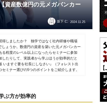
ツ【資産数億円の元メガバンカー
坂下 仁
2024.11.25
習得しましたか？ 独学ではなく社内研修や職場
いでしょうか。数億円の資産を築いた元メガバンカー
ある程度のレベル以上になったらセミナーに参加
加したりして、実践者から学ぶほうが効率的だと
版 いますぐ妻を社長にしなさい』（フォレスト出
つセミナー選びの5つのポイントをご紹介します。
学ぶ方が効率的