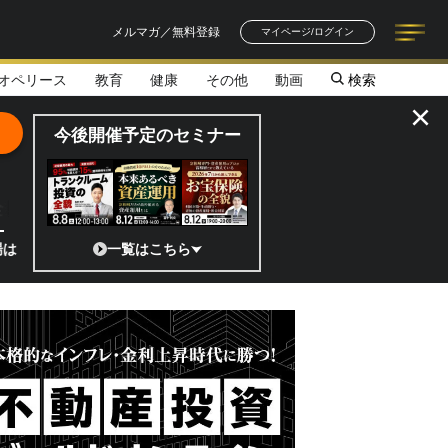
メルマガ／無料登録
マイページ/ログイン
オペリース
教育
健康
その他
動画
検索
記事一覧
連載一覧
著者一覧
書籍一覧
セミナー情報
お知らせ
×
今後開催予定のセミナー
全貌
!?」 日本の宇宙ベンチャーのココがスゴイ！／補助金から実需へ、知ら
一覧はこちら