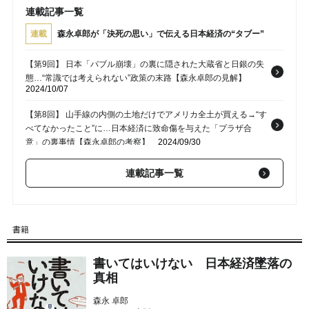
連載記事一覧
連載
森永卓郎が「決死の思い」で伝える日本経済の“タブー”
【第9回】 日本「バブル崩壊」の裏に隠された大蔵省と日銀の失
態…“常識では考えられない”政策の末路【森永卓郎の見解】
2024/10/07
【第8回】 山手線の内側の土地だけでアメリカ全土が買える→“す
べてなかったこと”に…日本経済に致命傷を与えた「プラザ合
意」の裏事情【森永卓郎の考察】
2024/09/30
【第7回】 岸田総理「税収増を国民に還元する」→財務大臣が
連載記事一覧
「真っ向から否定」した結果…財務省が“総理大臣よりも偉い”日
本の権力構造の不可解【森永卓郎の見解】
2024/09/23
【第6回】 虚偽公文書作成も、不起訴→退職金4,999万円を受け
書籍
取った財務省・元理財局長…日本の「三権分立」は崩壊したの
か？【森永卓郎の見解】
2024/09/16
書いてはいけない 日本経済墜落の
真相
【第5回】 “上級国民”の財務官僚、公文書改ざんも〈無罪放免〉
の違和感…森永卓郎が「まったく理解できない」と語る〈森友学
森永 卓郎