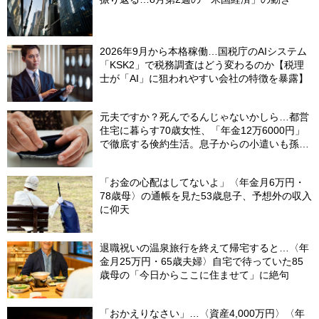
2026年9月から本格稼働…国税庁のAIシステム
「KSK2」で税務調査はどう変わるのか【税理
士が「AI」に狙われやすい会社の特徴を暴露】
元夫ですか？死んでるんじゃないかしら…都営
住宅に暮らす70歳女性、「年金12万6000円」
で徹底する倹約生活。息子からの小遣いも孫の
お年玉にあて、コツコツ貯めた「驚きの貯蓄
額」
「お金の心配はしてないよ」〈年金月6万円・
78歳母〉の通帳を見た53歳息子、予想外の収入
に仰天
退職祝いの温泉旅行を終えて帰宅すると…〈年
金月25万円・65歳夫婦〉自宅で待っていた85
歳母の「今日からここに住ませて」に絶句
「おかえりなさい」…〈資産4,000万円〉〈年