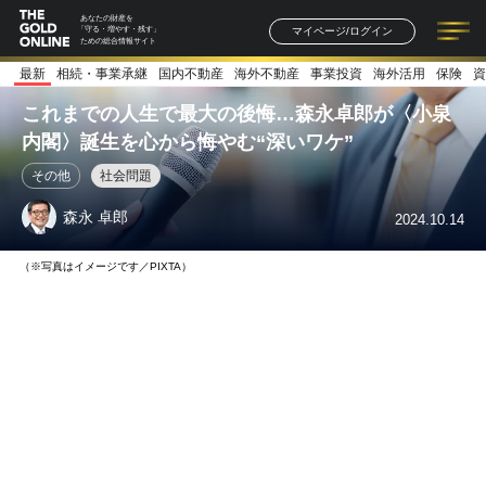
あなたの財産を
マイページ/ログイン
「守る・増やす・残す」
ための総合情報サイト
最新
相続・事業承継
国内不動産
海外不動産
事業投資
海外活用
保険
資
記事一覧
連載一覧
著者一覧
書籍一覧
セミナー情報
お知らせ
これまでの人生で最大の後悔…森永卓郎が〈小泉
内閣〉誕生を心から悔やむ“深いワケ”
その他
社会問題
森永 卓郎
2024.10.14
（※写真はイメージです／PIXTA）