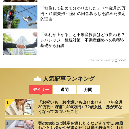
理コンサルタントが警鐘】
「移住して初めて分かりました」〈年金月25万
円・71歳夫婦〉憧れの田舎暮らしを諦めた決定
的理由
「金利が上がる」と不動産投資はどう変わる？
レバレッジ・相続対策・不動産価格への影響を
基礎から解説
Recommended by
人気記事ランキング
デイリー
週間
月間
「お祝いも、お小遣いも出せません」〈年金月
1
20万円・貯蓄1,400万円〉72歳女性、孫が来な
くなって気づいたこと
実の姉妹には財産を渡したくないんです…60歳
2
おひとり様女性が選んだ〈財産の行き先〉【相