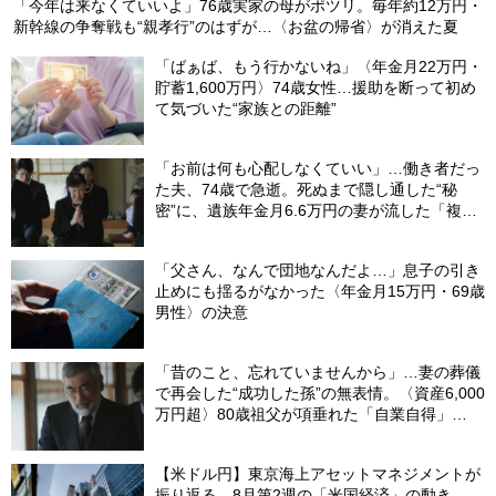
「今年は来なくていいよ」76歳実家の母がポツリ。毎年約12万円・
新幹線の争奪戦も“親孝行”のはずが…〈お盆の帰省〉が消えた夏
「ばぁば、もう行かないね」〈年金月22万円・
貯蓄1,600万円〉74歳女性…援助を断って初め
て気づいた“家族との距離”
「お前は何も心配しなくていい」…働き者だっ
た夫、74歳で急逝。死ぬまで隠し通した“秘
密”に、遺族年金月6.6万円の妻が流した「複雑
な涙」
「父さん、なんで団地なんだよ…」息子の引き
止めにも揺るがなかった〈年金月15万円・69歳
男性〉の決意
「昔のこと、忘れていませんから」…妻の葬儀
で再会した“成功した孫”の無表情。〈資産6,000
万円超〉80歳祖父が項垂れた「自業自得」
【CFPの助言】
【米ドル円】東京海上アセットマネジメントが
振り返る…8月第2週の「米国経済」の動き