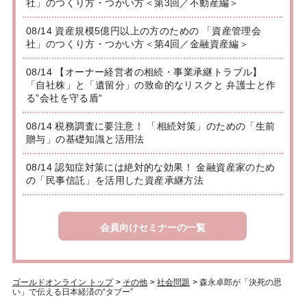
社」のつくり方・つかい方＜第3回／不動産編＞
08/14 資産規模5億円以上の方のための 「資産管理会
社」のつくり方・つかい方＜第4回／金融資産編＞
08/14 【オーナー経営者の相続・事業承継トラブル】
「自社株」と「遺留分」の致命的なリスクと 弁護士と作
る”会社を守る盾”
08/14 税務調査に要注意！ 「相続対策」のための「生前
贈与」の基礎知識と活用法
08/14 認知症対策には絶対的な効果！ 金融資産家のため
の「民事信託」を活用した資産承継方法
会員向けセミナーの一覧
ゴールドオンライン トップ
>
その他
>
社会問題
>
森永卓郎が「決死の思
い」で伝える日本経済の“タブー”