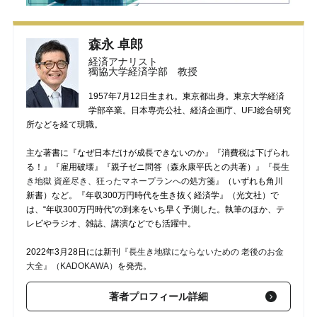
森永 卓郎
経済アナリスト
獨協大学経済学部 教授
1957年7月12日生まれ。東京都出身。東京大学経済
学部卒業。日本専売公社、経済企画庁、UFJ総合研究
所などを経て現職。
主な著書に『なぜ日本だけが成長できないのか』『消費税は下げられ
る！』『雇用破壊』『親子ゼニ問答（森永康平氏との共著）』
『長生
き地獄 資産尽き、狂ったマネープランへの処方箋』
（いずれも角川
新書）など。『年収300万円時代を生き抜く経済学』（光文社）で
は、“年収300万円時代”の到来をいち早く予測した。執筆のほか、テ
レビやラジオ、雑誌、講演などでも活躍中。
2022年3月28日には新刊
『長生き地獄にならないための 老後のお金
大全』（KADOKAWA）
を発売。
著者プロフィール詳細