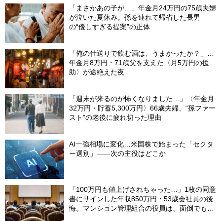
「まさかあの子が…」年金月24万円の75歳夫婦
が泣いた夏休み。孫を連れて帰省した長男
の“優しすぎる提案”の正体
「俺の仕送りで飲む酒は、うまかったか？」…
年金月8万円・71歳父を支えた〈月5万円の援
助〉が途絶えた夜
「週末が来るのが怖くなりました…」〈年金月
32万円・貯蓄5,300万円〉66歳夫婦、“孫ファー
スト”の老後に疲れ切った理由
AI一強相場に変化…米国株で始まった「セクタ
ー選別」――次の主役はどこか
「100万円も値上げされちゃった…」1枚の同意
書にサインした年収850万円・53歳会社員の後
悔。マンション管理組合の役員は、面倒でも自
分でやらないと〈損する〉ワケ【マンション管