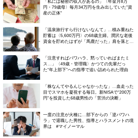
「私には秘密の収入があるの」〈年金月8万
円・79歳母〉毎月34万円を生み出していた"資
産の正体"
「温泉旅行すら行けないなんて」…積み重ねた
貯蓄は〈5,600万円〉の68歳主婦。潤沢な老後
資金を貯めたはずが「馬鹿だった」肩を落とす
理由
「注意すればパワハラ、黙っていればまたミ
ス…」〈49歳・管理職〉かつての先輩だっ
た“年上部下”への指導で追い詰められた理由
「株なんてやるんじゃなかったな」…血走った
目でスマホを凝視する毎日。新NISAで“200万
円”を投資した68歳男性の「苦渋の決断」
一度の注意が火種に…部下からの「逆パワハ
ラ」で退職した男性、指導とハラスメントの境
界は #マイノーマル