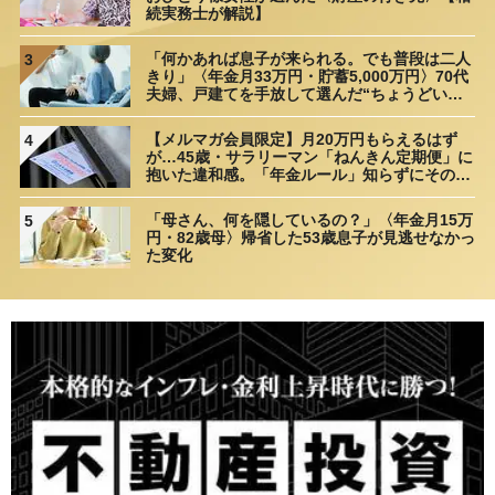
続実務士が解説】
「何かあれば息子が来られる。でも普段は二人
3
きり」〈年金月33万円・貯蓄5,000万円〉70代
夫婦、戸建てを手放して選んだ“ちょうどいい
距離”
【メルマガ会員限定】月20万円もらえるはず
4
が…45歳・サラリーマン「ねんきん定期便」に
抱いた違和感。「年金ルール」知らずにそのま
ま20年…65歳で受け取ることになる年金額に唖
然「何かの間違いでは？」
「母さん、何を隠しているの？」〈年金月15万
5
円・82歳母〉帰省した53歳息子が見逃せなかっ
た変化