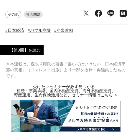
その他
社会問題
#日本経済
#バブル崩壊
#小泉首相
【第9回】を読む
※本連載は、森永卓郎氏の著書『書いてはいけない 日本経済墜
落の真相』（フォレスト出版）より一部を抜粋・再編集したもの
です。
受けたいセミナーが必ず見つかる！
相続・事業承継、国内不動産投資、海外不動産投資、
資産運用、生命保険活用など、セミナー情報はこちら ＞