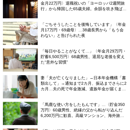
金月22万円〉退職祝いの「ヨーロッパ2週間旅
行」から帰国した65歳夫婦。余韻を吹き飛ばし
た“破綻の影”
「ごちそうしたことを後悔しています」〈年金
月17万円・69歳母〉…38歳長男から「もう会
わない」と告げられた夜
「毎日やることがなくて…」〈年金月29万円・
貯蓄6,500万円〉68歳男性、退屈な老後を変え
た“意外な習慣”
妻「夫が亡くなりました」→日本年金機構「書
類出して」→通知まで2カ月、振込までさらに2
カ月…夫の死で年金激減、遺族年金が届くまで
の「4カ月」で貯金がどんどん減る妻の悲劇
【CFPが解説】
「馬鹿な使い方をしたもんです」…〈貯金350
万円〉60歳男性、絶縁の父から転がり込んだ
6,200万円に歓喜。高級マンション、海外旅
行…夢の生活の〈終着駅〉