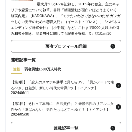
最大月50 万PVを記録し、2015 年に独立。主にキャ
リアや恋愛について執筆。書籍『就職活動が面白いほどうまくいく
確実内定』（KADOKAWA）、『モテたいわけではないのだが ガツガ
ツしない男子のための恋愛入門』（イースト・プレス）、『ハピネス
エンディング株式会社』（小学館）など。これまで5000 人以上の悩
み相談を聞き、弱者男性に関しても記事を寄稿。X：
@10anj10
著者プロフィール詳細
連載記事一覧
連載
弱者男性1500万人時代
【第3回】 「恋人のスマホを勝手に見たらDV」「男がデートで奢
るべき、は差別」新しい時代の常識3つ【トイアンナ】
2024/06/11
【第1回】 それって本当に「自己責任」？ 未婚男性のリアル…女
性から「選ばれない」男性たちはどこへゆく？【トイアンナ】
2024/05/30
連載記事一覧