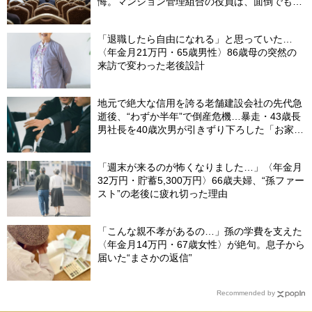
悔。マンション管理組合の役員は、面倒でも自
分でやらないと〈損する〉ワケ【マンション管
理コンサルタントが警鐘】
「退職したら自由になれる」と思っていた…
〈年金月21万円・65歳男性〉86歳母の突然の
来訪で変わった老後設計
地元で絶大な信用を誇る老舗建設会社の先代急
逝後、“わずか半年”で倒産危機…暴走・43歳長
男社長を40歳次男が引きずり下ろした「お家騒
動」の真実
「週末が来るのが怖くなりました…」〈年金月
32万円・貯蓄5,300万円〉66歳夫婦、“孫ファー
スト”の老後に疲れ切った理由
「こんな親不孝があるの…」孫の学費を支えた
〈年金月14万円・67歳女性〉が絶句。息子から
届いた“まさかの返信”
Recommended by