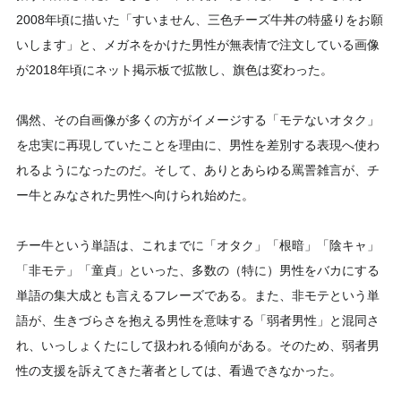
2008年頃に描いた「すいません、三色チーズ牛丼の特盛りをお願
いします」と、メガネをかけた男性が無表情で注文している画像
が2018年頃にネット掲示板で拡散し、旗色は変わった。
偶然、その自画像が多くの方がイメージする「モテないオタク」
を忠実に再現していたことを理由に、男性を差別する表現へ使わ
れるようになったのだ。そして、ありとあらゆる罵詈雑言が、チ
ー牛とみなされた男性へ向けられ始めた。
チー牛という単語は、これまでに「オタク」「根暗」「陰キャ」
「非モテ」「童貞」といった、多数の（特に）男性をバカにする
単語の集大成とも言えるフレーズである。また、非モテという単
語が、生きづらさを抱える男性を意味する「弱者男性」と混同さ
れ、いっしょくたにして扱われる傾向がある。そのため、弱者男
性の支援を訴えてきた著者としては、看過できなかった。