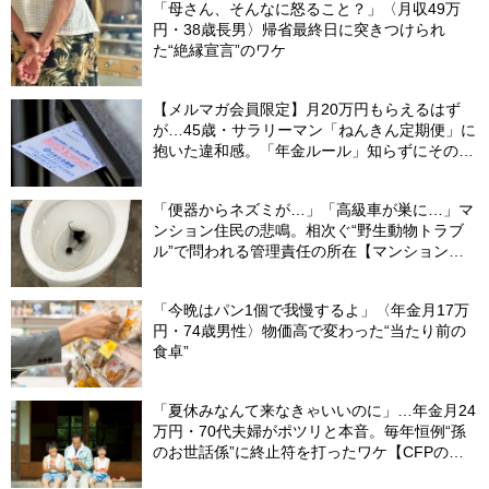
「母さん、そんなに怒ること？」〈月収49万
円・38歳長男〉帰省最終日に突きつけられ
た“絶縁宣言”のワケ
【メルマガ会員限定】月20万円もらえるはず
が…45歳・サラリーマン「ねんきん定期便」に
抱いた違和感。「年金ルール」知らずにそのま
ま20年…65歳で受け取ることになる年金額に唖
然「何かの間違いでは？」
「便器からネズミが…」「高級車が巣に…」マ
ンション住民の悲鳴。相次ぐ“野生動物トラブ
ル”で問われる管理責任の所在【マンション管
理士が警鐘】
「今晩はパン1個で我慢するよ」〈年金月17万
円・74歳男性〉物価高で変わった“当たり前の
食卓”
「夏休みなんて来なきゃいいのに」…年金月24
万円・70代夫婦がポツリと本音。毎年恒例“孫
のお世話係”に終止符を打ったワケ【CFPの助
言】