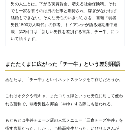
男の人生とは。下がる実質賃金、増える社会保険料。それ
でも一家を養うのは男の仕事と期待され、稼ぎがなければ
結婚もできない。そんな男性のいきづらさを、書籍『弱者
男性1500万人時代』の作者、トイアンナが語る短期集中連
載、第2回目は「新しい男性を差別する言葉、チー牛」につ
いて語ります。
またたくまに広がった「チー牛」という差別用語
あなたは、「チー牛」というネットスラングをご存じだろうか。
これはオタクや隠キャ、またコミュ障といった男性に対して使わ
れる蔑称で、弱者男性を揶揄（やゆ）する際にも使われる。
もともとは牛丼チェーン店の人気メニュー「三食チーズ牛丼」を
指す言葉だった。しかし、当時高校生だった、いびりょさんが