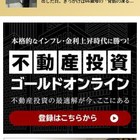
出した日。きっかけは66歳母の「背筋の凍る一
言」