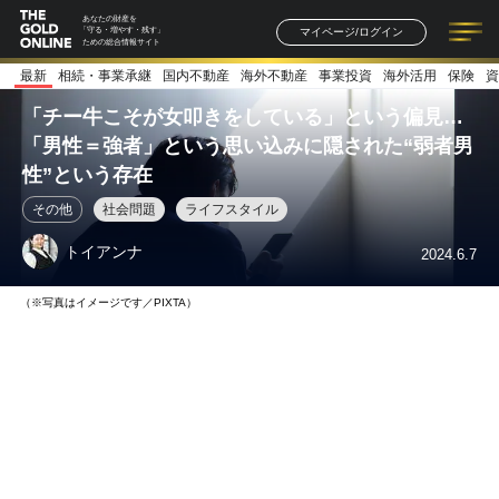
あなたの財産を
マイページ/ログイン
「守る・増やす・残す」
ための総合情報サイト
最新
相続・事業承継
国内不動産
海外不動産
事業投資
海外活用
保険
資
記事一覧
連載一覧
著者一覧
書籍一覧
セミナー情報
お知らせ
「チー牛こそが女叩きをしている」という偏見…
「男性＝強者」という思い込みに隠された“弱者男
性”という存在
その他
社会問題
ライフスタイル
トイアンナ
2024.6.7
（※写真はイメージです／PIXTA）