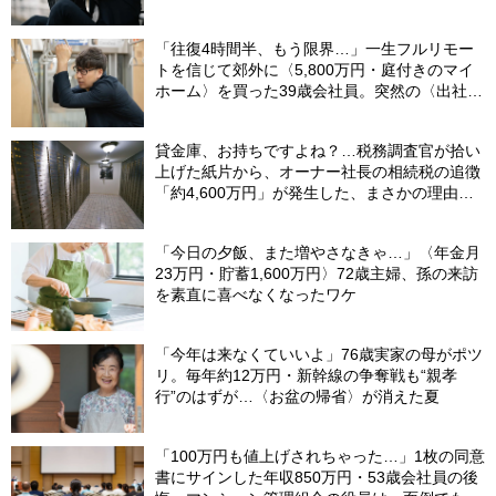
ケ
「往復4時間半、もう限界…」一生フルリモー
トを信じて郊外に〈5,800万円・庭付きのマイ
ホーム〉を買った39歳会社員。突然の〈出社
令〉に翻弄される“家族の日常”
貸金庫、お持ちですよね？…税務調査官が拾い
上げた紙片から、オーナー社長の相続税の追徴
「約4,600万円」が発生した、まさかの理由
【税理士が解説】
「今日の夕飯、また増やさなきゃ…」〈年金月
23万円・貯蓄1,600万円〉72歳主婦、孫の来訪
を素直に喜べなくなったワケ
「今年は来なくていいよ」76歳実家の母がポツ
リ。毎年約12万円・新幹線の争奪戦も“親孝
行”のはずが…〈お盆の帰省〉が消えた夏
「100万円も値上げされちゃった…」1枚の同意
書にサインした年収850万円・53歳会社員の後