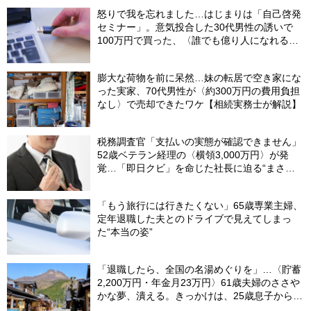
怒りで我を忘れました…はじまりは「自己啓発
セミナー」。意気投合した30代男性の誘いで
100万円で買った、〈誰でも億り人になれる
USBメモリ〉の驚愕内容【弁護士が解説】
膨大な荷物を前に呆然…妹の転居で空き家にな
った実家、70代男性が〈約300万円の費用負担
なし〉で売却できたワケ【相続実務士が解説】
税務調査官「支払いの実態が確認できません」
52歳ベテラン経理の〈横領3,000万円〉が発
覚…「即日クビ」を命じた社長に迫る“まさか
の危機”【社労士が解説】
「もう旅行には行きたくない」65歳専業主婦、
定年退職した夫とのドライブで見えてしまっ
た“本当の姿”
「退職したら、全国の名湯めぐりを」…〈貯蓄
2,200万円・年金月23万円〉61歳夫婦のささや
かな夢、潰える。きっかけは、25歳息子から届
いた「まさかのLINE」