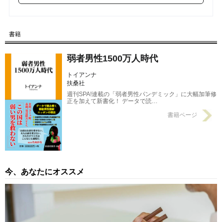
書籍
弱者男性1500万人時代
トイアンナ
扶桑社
週刊SPA!連載の「弱者男性パンデミック」に大幅加筆修
正を加えて新書化！ データで読…
書籍ページ
今、あなたにオススメ