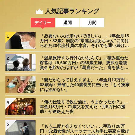
人気記事ランキング
デイリー
週間
月間
「必要ない人は来ないでほしい」…〈年金月15
1
万円・82歳〉病院の“常連おばあちゃん”に向け
られた20代会社員の本音。それでも通い続ける
理由
「温泉旅行すら行けないなんて」…積み重ねた
2
貯蓄は〈5,600万円〉の68歳主婦。潤沢な老後
資金を貯めたはずが「馬鹿だった」肩を落とす
理由
「親だからって甘えすぎよ」〈年金月13万円・
3
68歳母〉帰省した40歳長男に告げた「もう実家
には泊めない」
「俺の仕送りで飲む酒は、うまかったか？」…
4
年金月8万円・71歳父を支えた〈月5万円の援
助〉が途絶えた夜
5
「もう二度と会えなくていい」…手取り28万
円・32歳女性がスーツケース片手に実家を飛び