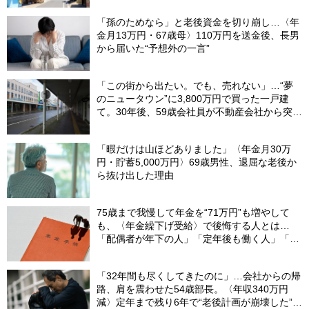
「孫のためなら」と老後資金を切り崩し…〈年
金月13万円・67歳母〉110万円を送金後、長男
から届いた“予想外の一言”
「この街から出たい。でも、売れない」…“夢
のニュータウン”に3,800万円で買った一戸建
て。30年後、59歳会社員が不動産会社から突き
つけられた「残酷な現実」
「暇だけは山ほどありました」〈年金月30万
円・貯蓄5,000万円〉69歳男性、退屈な老後か
ら抜け出した理由
75歳まで我慢して年金を“71万円”も増やして
も、〈年金繰下げ受給〉で後悔する人とは…
「配偶者が年下の人」「定年後も働く人」「特
別な年金を受け取れる人」【CFPが解説】
「32年間も尽くしてきたのに」…会社からの帰
路、肩を震わせた54歳部長。〈年収340万円
減〉定年まで残り6年で“老後計画が崩壊した”ワ