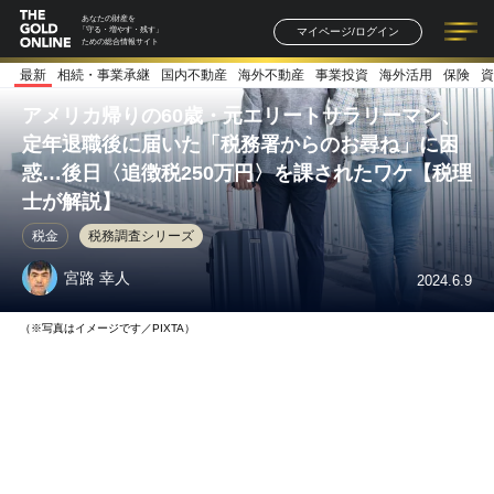
あなたの財産を
マイページ/ログイン
「守る・増やす・残す」
ための総合情報サイト
最新
相続・事業承継
国内不動産
海外不動産
事業投資
海外活用
保険
資
記事一覧
連載一覧
著者一覧
書籍一覧
セミナー情報
お知らせ
アメリカ帰りの60歳・元エリートサラリーマン、
定年退職後に届いた「税務署からのお尋ね」に困
惑…後日〈追徴税250万円〉を課されたワケ【税理
士が解説】
税金
税務調査シリーズ
宮路 幸人
2024.6.9
（※写真はイメージです／PIXTA）