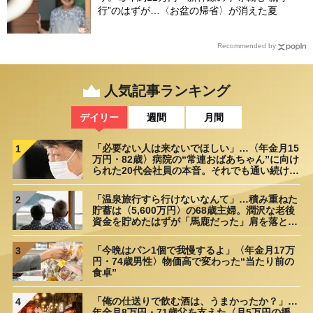
行”のはずが…〈お盆の帰省〉が消えた夏
Recommended by
人気記事ランキング
デイリー
週間
月間
「必要ない人は来ないでほしい」…〈年金月15
1
万円・82歳〉病院の“常連おばあちゃん”に向け
られた20代会社員の本音。それでも通い続ける
理由
「温泉旅行すら行けないなんて」…積み重ねた
2
貯蓄は〈5,600万円〉の68歳主婦。潤沢な老後
資金を貯めたはずが「馬鹿だった」肩を落とす
理由
「今晩はパン1個で我慢するよ」〈年金月17万
3
円・74歳男性〉物価高で変わった“当たり前の
食卓”
「俺の仕送りで飲む酒は、うまかったか？」…
4
年金月8万円・71歳父を支えた〈月5万円の援