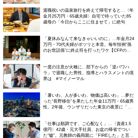
退職祝いの温泉旅行を終えて帰宅すると…〈年
金月25万円・65歳夫婦〉自宅で待っていた85
歳母の「今日からここに住ませて」に絶句
「夏休みなんて来なきゃいいのに」…年金月24
万円・70代夫婦がポツリと本音。毎年恒例“孫
のお世話係”に終止符を打ったワケ【CFPの助
言】
一度の注意が火種に…部下からの「逆パワハ
ラ」で退職した男性、指導とハラスメントの境
界は #マイノーマル
「暑いわ、人が多いわ、物価は高いわ」…夢だ
った“長野移住”を果たした年金11万円・65歳男
性。2年後、ウンザリだった東京の夜景に「癒
された」ワケ
「仕事は順調です、ご心配なく」…〈資産1.5
億円〉42歳・元大手社員、お盆の帰省でつい
た“嘘”。元教師の義両親に「FIREした」と言え