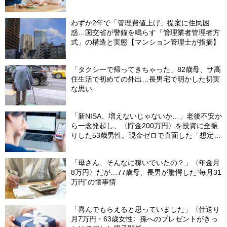
なかったワケ
わずか2年で「管理費値上げ」提案に住民困
惑…国交省が警鐘を鳴らす「管理業者管理者方
式」の構造と実態【マンション管理士が指摘】
「タクシーで帰ってきちゃった」82歳母、サ高
住生活で初めての外出…長男宅で明かした切実
な思い
「新NISA、増えないじゃないか…」老後不安か
ら一念発起し、〈貯金200万円〉を投資に全振
りした53歳男性。現金ゼロで直面した「想定外
の出費」【FPの助言】
「母さん、そんなに稼いでいたの？」〈年金月
8万円〉だが…77歳母、長男が驚愕した“毎月31
万円”の懐事情
「喜んでもらえると思っていました」〈仕送り
月7万円・63歳女性〉孫へのプレゼントがきっ