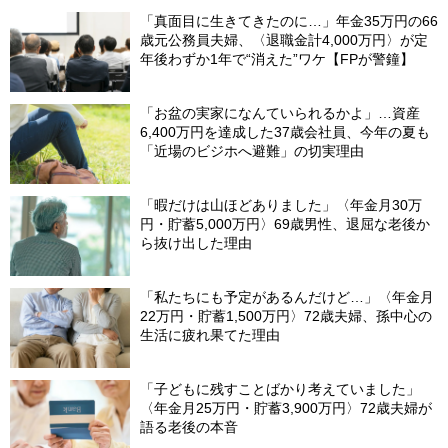
「真面目に生きてきたのに…」年金35万円の66
歳元公務員夫婦、〈退職金計4,000万円〉が定
年後わずか1年で“消えた”ワケ【FPが警鐘】
「お盆の実家になんていられるかよ」…資産
6,400万円を達成した37歳会社員、今年の夏も
「近場のビジホへ避難」の切実理由
「暇だけは山ほどありました」〈年金月30万
円・貯蓄5,000万円〉69歳男性、退屈な老後か
ら抜け出した理由
「私たちにも予定があるんだけど…」〈年金月
22万円・貯蓄1,500万円〉72歳夫婦、孫中心の
生活に疲れ果てた理由
「子どもに残すことばかり考えていました」
〈年金月25万円・貯蓄3,900万円〉72歳夫婦が
語る老後の本音