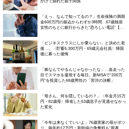
かけで崩れた親子関係
「えっ、なんで知ってるの？」生命保険の満期
金600万円の振込からわずか3時間…67歳独居
女性のもとに銀行からきた“恐ろしい電話”【FP
が解説】
「ビジネスクラスにしか乗らない」と決めた老
後…。〈貯蓄6,300万円・69歳元会社員〉帰国
後に募った後悔
「株なんてやるんじゃなかったな」…血走った
目でスマホを凝視する毎日。新NISAで“200万
円”を投資した68歳男性の「苦渋の決断」
「母さん、何を隠しているの？」〈年金月15万
円・82歳母〉帰省した53歳息子が見逃せなかっ
た変化
「今年は来なくていいよ」76歳実家の母がポツ
リ。毎年約12万円・新幹線の争奪戦も“親孝