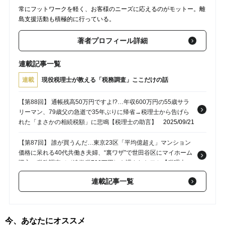
常にフットワークを軽く、お客様のニーズに応えるのがモットー。離
島支援活動も積極的に行っている。
著者プロフィール詳細
連載記事一覧
連載
現役税理士が教える「税務調査」ここだけの話
【第88回】 通帳残高50万円ですよ!?…年収600万円の55歳サラ
リーマン、79歳父の急逝で35年ぶりに帰省→税理士から告げら
れた「まさかの相続税額」に悲鳴【税理士の助言】
2025/09/21
【第87回】 誰が買うんだ…東京23区「平均億超え」マンション
価格に呆れる40代共働き夫婦、“裏ワザ”で世田谷区にマイホーム
購入→税務調査で〈追徴税700万円〉を課されたワケ【税理士の
助言】
2025/09/07
連載記事一覧
【第86回】 大谷サイコー！…MLBシーズン中は毎月渡米「3年間
で7,000万円」散財した74歳夫が逝去。2年後、妻のもとに税務
調査→〈追徴税1,000万円〉を課されたまさかの理由【税理士の
今、あなたにオススメ
助言】
2025/08/31