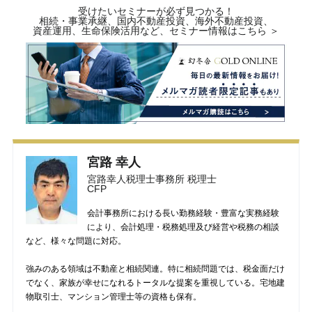
受けたいセミナーが必ず見つかる！
相続・事業承継、国内不動産投資、海外不動産投資、
資産運用、生命保険活用など、セミナー情報はこちら ＞
宮路 幸人
宮路幸人税理士事務所 税理士
CFP
会計事務所における長い勤務経験・豊富な実務経験
により、会計処理・税務処理及び経営や税務の相談
など、様々な問題に対応。
強みのある領域は不動産と相続関連。特に相続問題では、税金面だけ
でなく、家族が幸せになれるトータルな提案を重視している。宅地建
物取引士、マンション管理士等の資格も保有。