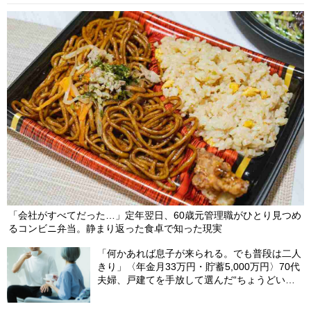
【第85回】 貸金庫？専業主婦の妻がなぜ…突然の税務調査に困
惑する「年金月16万円」「貯金800万円」の75歳男性、“妻名義
の貸金庫”に隠されていた「まさかの代物」に悲鳴【税理士の助
言】
2025/08/17
【第84回】 申し上げにくいのですが…愛する孫に5年間〈年110
万円〉を贈与した70代女性、税務調査で自信満々に「贈与契約
書」提出も〈追徴課税100万円〉のワケ【税理士の助言】
2025/08/10
「会社がすべてだった…」定年翌日、60歳元管理職がひとり見つめ
るコンビニ弁当。静まり返った食卓で知った現実
「何かあれば息子が来られる。でも普段は二人
きり」〈年金月33万円・貯蓄5,000万円〉70代
夫婦、戸建てを手放して選んだ“ちょうどいい
距離”