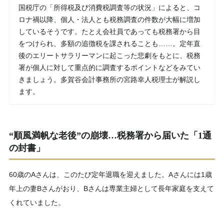
国税庁の「所得税及び消費税調査等の状況」によると、コ
ロナ禍以降、個人・法人とも税務調査の件数が大幅に増加
しているそうです。たとえ会社員であっても税務署から目
をつけられ、多額の追徴税を課されることも……。定年直
後のエリートサラリーマンに起こった悲劇をもとに、税務
署が個人に対して重点的に調査するポイントなどをみてい
きましょう。多賀谷会計事務所の宮路幸人税理士が解説し
ます。
“順風満帆な老後”の崩壊…税務署から届いた「1通
の封書」
60歳のAさんは、このたび定年退職を迎えました。Aさんには1歳
年上の妻Bさんがおり、Bさんは専業主婦として長年家庭を支えて
くれていました。