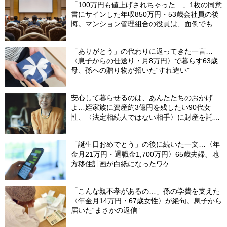
「100万円も値上げされちゃった…」1枚の同意
書にサインした年収850万円・53歳会社員の後
悔。マンション管理組合の役員は、面倒でも自
分でやらないと〈損する〉ワケ【マンション管
理コンサルタントが警鐘】
「ありがとう」の代わりに返ってきた一言…
〈息子からの仕送り・月8万円〉で暮らす63歳
母、孫への贈り物が招いた“すれ違い”
安心して暮らせるのは、あんたたちのおかげ
よ…姪家族に資産約3億円を残したい90代女
性、〈法定相続人ではない相手〉に財産を託せ
たワケ【相続実務士が解説】
「誕生日おめでとう」の後に続いた一文…〈年
金月21万円・退職金1,700万円〉65歳夫婦、地
方移住計画が白紙になったワケ
「こんな親不孝があるの…」孫の学費を支えた
〈年金月14万円・67歳女性〉が絶句。息子から
届いた“まさかの返信”