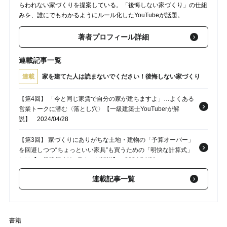
らわれない家づくりを提案している。「後悔しない家づくり」の仕組
みを、誰にでもわかるようにルール化したYouTubeが話題。
著者プロフィール詳細
連載記事一覧
連載
家を建てた人は読まないでください！後悔しない家づくり
【第4回】 「今と同じ家賃で自分の家が建ちますよ」…よくある
営業トークに潜む〈落とし穴〉【一級建築士YouTuberが解
説】
2024/04/28
【第3回】 家づくりにありがちな土地・建物の「予算オーバー」
を回避しつつ“ちょっといい家具”も買うための「明快な計算式」
とは【一級建築士YouTuberが解説】
2024/04/21
連載記事一覧
【第1回】 売れ残りの土地＝悪い土地とは限らない？理想の暮ら
しを手に入れるための「土地の探し方」【一級建築士YouTuber
が解説】
2024/04/09
書籍