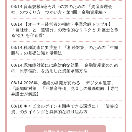
08/14 資産規模5億円以上の方のための 「資産管理会
社」のつくり方・つかい方＜第4回／金融資産編＞
08/14 【オーナー経営者の相続・事業承継トラブル】
「自社株」と「遺留分」の致命的なリスクと 弁護士と作
る”会社を守る盾”
08/14 税務調査に要注意！ 「相続対策」のための「生前
贈与」の基礎知識と活用法
08/14 認知症対策には絶対的な効果！ 金融資産家のため
の「民事信託」を活用した資産承継方法
08/14 2026年、相続の常識が変わる 「デジタル遺言」
「認知症対策」「不動産評価」見直しの最新動向 【専門
弁護士が解説】
08/18 キャピタルゲインも期待できる環境に！ 「債券投
資」のタイミングと具体的な取り組み方
会員向けセミナーの一覧