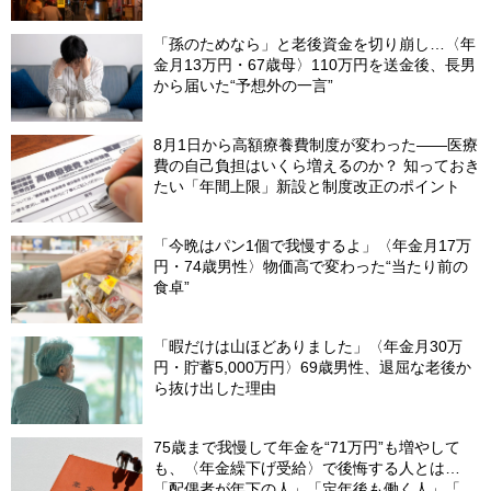
「孫のためなら」と老後資金を切り崩し…〈年
金月13万円・67歳母〉110万円を送金後、長男
から届いた“予想外の一言”
8月1日から高額療養費制度が変わった――医療
費の自己負担はいくら増えるのか？ 知っておき
たい「年間上限」新設と制度改正のポイント
「今晩はパン1個で我慢するよ」〈年金月17万
円・74歳男性〉物価高で変わった“当たり前の
食卓”
「暇だけは山ほどありました」〈年金月30万
円・貯蓄5,000万円〉69歳男性、退屈な老後か
ら抜け出した理由
75歳まで我慢して年金を“71万円”も増やして
も、〈年金繰下げ受給〉で後悔する人とは…
「配偶者が年下の人」「定年後も働く人」「特