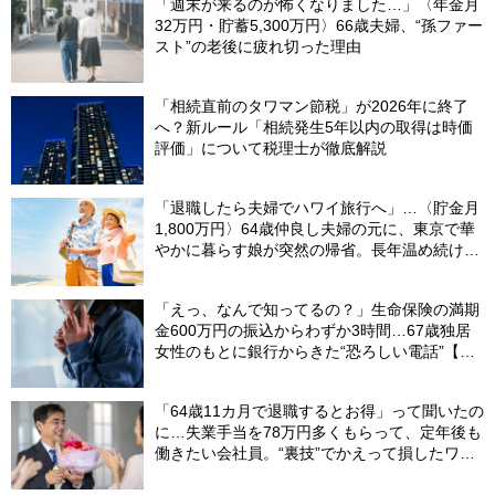
「週末が来るのが怖くなりました…」〈年金月
32万円・貯蓄5,300万円〉66歳夫婦、“孫ファー
スト”の老後に疲れ切った理由
「相続直前のタワマン節税」が2026年に終了
へ？新ルール「相続発生5年以内の取得は時価
評価」について税理士が徹底解説
「退職したら夫婦でハワイ旅行へ」…〈貯金月
1,800万円〉64歳仲良し夫婦の元に、東京で華
やかに暮らす娘が突然の帰省。長年温め続けた
夢が砕け散った日
「えっ、なんで知ってるの？」生命保険の満期
金600万円の振込からわずか3時間…67歳独居
女性のもとに銀行からきた“恐ろしい電話”【FP
が解説】
「64歳11カ月で退職するとお得」って聞いたの
に…失業手当を78万円多くもらって、定年後も
働きたい会社員。“裏技”でかえって損したワケ
【社労士が解説】