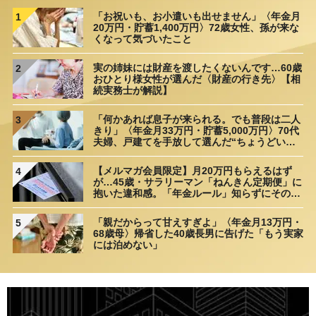
「お祝いも、お小遣いも出せません」〈年金月
1
20万円・貯蓄1,400万円〉72歳女性、孫が来な
くなって気づいたこと
実の姉妹には財産を渡したくないんです…60歳
2
おひとり様女性が選んだ〈財産の行き先〉【相
続実務士が解説】
「何かあれば息子が来られる。でも普段は二人
3
きり」〈年金月33万円・貯蓄5,000万円〉70代
夫婦、戸建てを手放して選んだ“ちょうどいい
距離”
【メルマガ会員限定】月20万円もらえるはず
4
が…45歳・サラリーマン「ねんきん定期便」に
抱いた違和感。「年金ルール」知らずにそのま
ま20年…65歳で受け取ることになる年金額に唖
然「何かの間違いでは？」
「親だからって甘えすぎよ」〈年金月13万円・
5
68歳母〉帰省した40歳長男に告げた「もう実家
には泊めない」