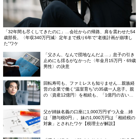
「32年間も尽くしてきたのに」…会社からの帰路、肩を震わせた54
歳部長。〈年収340万円減〉定年まで残り6年で“老後計画が崩壊し
た”ワケ
「父さん、なんで団地なんだよ…」息子の引き
止めにも揺るがなかった〈年金月15万円・69歳
男性〉の決意
回転寿司も、ファミレスも知りません…親族経
営の企業で働く“温室育ち”の35歳一人息子。親
の〈資産12億円〉を相続も、「1億円の古いビ
ル」しか残らなかったワケ【FPが解説】
父が姉妹名義の口座に1,000万円ずつ入金…姉
は「贈与税0円」、妹の1,000万円は「相続税の
対象」とされたワケ【税理士が解説】