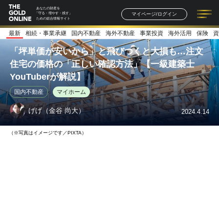
あなたの財産を
マイページ/ログイン
「守る・増やす・残す」
ための総合情報サイト
最新
相続・事業承継
国内不動産
海外不動産
事業投資
海外活用
保険
資
記事一覧
連載一覧
著者一覧
書籍一覧
セミナー情報
お知らせ
「坪単価が安いから」と飛びつくと大損も…注文
住宅の価格の「正しい確認方法」【一級建築士
YouTuberが解説】
国内不動産
マイホーム
げげ（⾦⾕ 尚⼤）
2024.4.14
（※写真はイメージです／PIXTA）