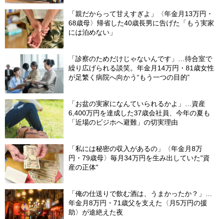
「親だからって甘えすぎよ」〈年金月13万円・
68歳母〉帰省した40歳長男に告げた「もう実家
には泊めない」
「診察のためだけじゃないんです」…待合室で
繰り広げられる談笑。年金月14万円・81歳女性
が足繁く病院へ向かう“もう一つの目的”
「お盆の実家になんていられるかよ」…資産
6,400万円を達成した37歳会社員、今年の夏も
「近場のビジホへ避難」の切実理由
「私には秘密の収入があるの」〈年金月8万
円・79歳母〉毎月34万円を生み出していた"資
産の正体"
「俺の仕送りで飲む酒は、うまかったか？」…
年金月8万円・71歳父を支えた〈月5万円の援
助〉が途絶えた夜