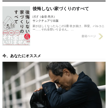
後悔しない家づくりのすべて
げげ（⾦⾕ 尚⼤）
サンクチュアリ出版
家がほしくなったらこの1冊 吹き抜け、和室、バルコニ
ー……それ全部いりません。 …
書籍ページ
今、あなたにオススメ