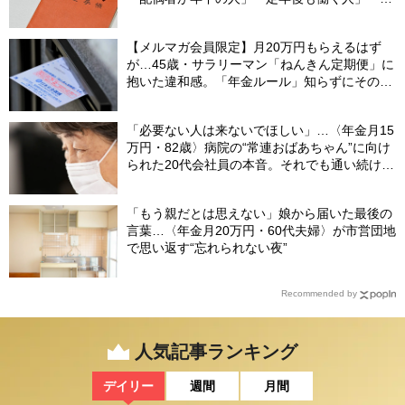
別な年金を受け取れる人」【CFPが解説】
【メルマガ会員限定】月20万円もらえるはず
が…45歳・サラリーマン「ねんきん定期便」に
抱いた違和感。「年金ルール」知らずにそのま
ま20年…65歳で受け取ることになる年金額に唖
然「何かの間違いでは？」
「必要ない人は来ないでほしい」…〈年金月15
万円・82歳〉病院の“常連おばあちゃん”に向け
られた20代会社員の本音。それでも通い続ける
理由
「もう親だとは思えない」娘から届いた最後の
言葉…〈年金月20万円・60代夫婦〉が市営団地
で思い返す“忘れられない夜”
Recommended by
人気記事ランキング
デイリー
週間
月間