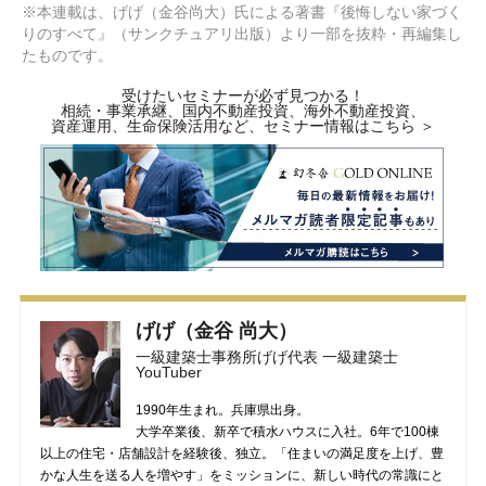
※本連載は、げげ（⾦⾕尚⼤）氏による著書『後悔しない家づく
りのすべて』（サンクチュアリ出版）より一部を抜粋・再編集し
たものです。
受けたいセミナーが必ず見つかる！
相続・事業承継、国内不動産投資、海外不動産投資、
資産運用、生命保険活用など、セミナー情報はこちら ＞
げげ（⾦⾕ 尚⼤）
⼀級建築⼠事務所げげ代表 一級建築士
YouTuber
1990年⽣まれ。兵庫県出⾝。
大学卒業後、新卒で積水ハウスに⼊社。6年で100棟
以上の住宅・店舗設計を経験後、独⽴。「住まいの満⾜度を上げ、豊
かな⼈⽣を送る⼈を増やす」をミッションに、新しい時代の常識にと