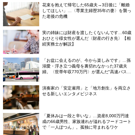
花束を抱えて帰宅した65歳夫→3日後に「離婚
してほしい」…〈専業主婦歴35年の妻〉を襲っ
た老後の危機
実の姉妹には財産を渡したくないんです…60歳
おひとり様女性が選んだ〈財産の行き先〉【相
続実務士が解説】
「お盆に会えるのが、今から楽しみです」…孫
溺愛・浮き立つ義母を裏切れなかった37歳夫
婦。〈世帯年収770万円〉が選んだ“高速バス帰
省”の悲惨な結末
演奏家の「安定雇用」と「地方創生」を両立さ
せる新しいエンタメビジネス
「夏休みは一段と辛いな」…資産8,000万円達
成の66歳男性、家族連れが溢れるフードコート
で「一人ぽつん」。孤独に苛まれるワケ