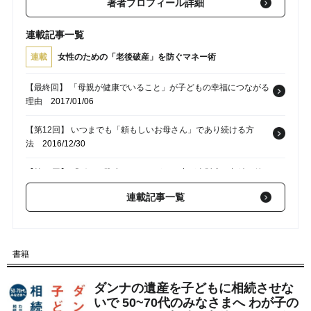
著者プロフィール詳細
連載記事一覧
連載
女性のための「老後破産」を防ぐマネー術
【最終回】 「母親が健康でいること」が子どもの幸福につながる
理由
2017/01/06
【第12回】 いつまでも「頼もしいお母さん」であり続ける方
法
2016/12/30
【第11回】 「ボケ」防止にもつながる!? 妻が全財産を相続・管
理すべき理由
2016/12/23
連載記事一覧
【第10回】 夫亡き後、家族の「長」に妻が就任すべき理由
2016/12/16
【第9回】 夫の全財産の相続で手に入れるべき「ストレスフリ
書籍
ー」な生活
2016/12/09
ダンナの遺産を子どもに相続させな
いで 50~70代のみなさまへ わが子の