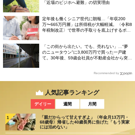
「近場のビジホへ避難」の切実理由
定年後も働くシニア世代に朗報…「年収200
万〜665万円層」は所得税が大幅軽減。〈令和8
年税制改正〉で世帯の手取りを底上げするポイ
ント【CFPが解説】
「この街から出たい。でも、売れない」…“夢
のニュータウン”に3,800万円で買った一戸建
て。30年後、59歳会社員が不動産会社から突き
つけられた「残酷な現実」
Recommended by
人気記事ランキング
デイリー
週間
月間
「親だからって甘えすぎよ」〈年金月13万円・
1
68歳母〉帰省した40歳長男に告げた「もう実家
には泊めない」