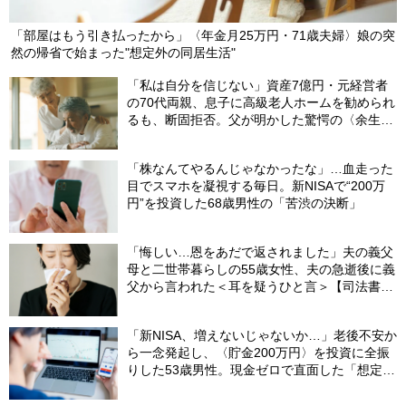
「部屋はもう引き払ったから」〈年金月25万円・71歳夫婦〉娘の突
然の帰省で始まった"想定外の同居生活"
「私は自分を信じない」資産7億円・元経営者
の70代両親、息子に高級老人ホームを勧められ
るも、断固拒否。父が明かした驚愕の〈余生計
画〉【FPが解説】
「株なんてやるんじゃなかったな」…血走った
目でスマホを凝視する毎日。新NISAで“200万
円”を投資した68歳男性の「苦渋の決断」
「悔しい…恩をあだで返されました」夫の義父
母と二世帯暮らしの55歳女性、夫の急逝後に義
父から言われた＜耳を疑うひと言＞【司法書士
が解説】
「新NISA、増えないじゃないか…」老後不安か
ら一念発起し、〈貯金200万円〉を投資に全振
りした53歳男性。現金ゼロで直面した「想定外
の出費」【FPの助言】