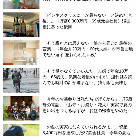
の「4カ月」で貯金がどんどん減る妻の悲劇
【CFPが解説】
「ビジネスクラスにしか乗らない」と決めた老
後…。〈貯蓄6,300万円・69歳元会社員〉帰国
後に募った後悔
「もう親だとは思えない」娘から届いた最後の
言葉…〈年金月20万円・60代夫婦〉が市営団地
で思い返す“忘れられない夜”
「もう働かなくていいんだ」夫婦で年金18万
円・65歳夫。気楽な老後のはずが、週刊誌を読
んでも時計の針が進まない、独り飯も美味しく
ない日々…半年後、“時給1200円のバイト”を始
めたシニアの現実
「今年のお墓参りは私たちで行くから」…75歳
母の電話。〈お寺・お祭り・花火〉実家で夏の
思い出をつくるはずが、お盆の帰省をやめた理
由
「お盆の実家になんていられるかよ」…資産
6,400万円を達成した37歳会社員、今年の夏も