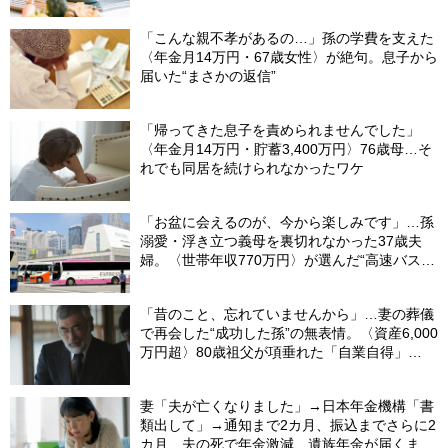
「こんな親不孝があるの…」孫の学費を支えた
〈年金月14万円・67歳女性〉が絶句。息子から
届いた“まさかの返信”
「帰ってきた息子を責められませんでした」
〈年金月14万円・貯蓄3,400万円〉76歳母…そ
れでも同居を続けられなかったワケ
「お盆に会えるのが、今から楽しみです」…孫
溺愛・浮き立つ義母を裏切れなかった37歳夫
婦。〈世帯年収770万円〉が選んだ“高速バス帰
省”の悲惨な結末
「昔のこと、忘れていませんから」…妻の葬儀
で再会した“成功した孫”の無表情。〈資産6,000
万円超〉80歳祖父が項垂れた「自業自得」
【CFPの助言】
妻「夫が亡くなりました」→日本年金機構「書
類出して」→通知まで2カ月、振込までさらに2
カ月…夫の死で年金激減、遺族年金が届くまで