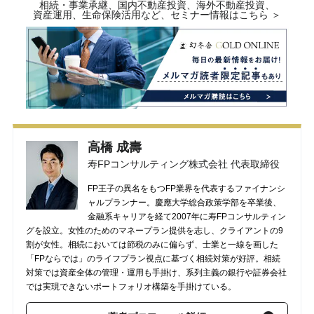
相続・事業承継、国内不動産投資、海外不動産投資、
資産運用、生命保険活用など、セミナー情報はこちら ＞
高橋 成壽
寿FPコンサルティング株式会社 代表取締役
FP王子の異名をもつFP業界を代表するファイナンシ
ャルプランナー。慶應大学総合政策学部を卒業後、
金融系キャリアを経て2007年に寿FPコンサルティン
グを設立。女性のためのマネープラン提供を志し、クライアントの9
割が女性。相続においては節税のみに偏らず、士業と一線を画した
「FPならでは」のライフプラン視点に基づく相続対策が好評。相続
対策では資産全体の管理・運用も手掛け、系列主義の銀行や証券会社
では実現できないポートフォリオ構築を手掛けている。