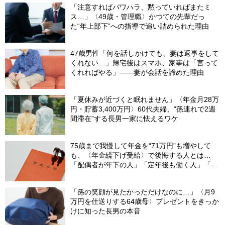
「注意すればパワハラ、黙っていればまたミ
ス…」〈49歳・管理職〉かつての先輩だっ
た“年上部下”への指導で追い詰められた理由
47歳男性「何を話しかけても、妻は返事をして
くれない…」帰宅後はスマホ、家事は「言って
くれればやる」――妻が会話を諦めた理由
「夏休みが近づくと眠れません」〈年金月28万
円・貯蓄3,400万円〉60代夫婦、“孫連れで2週
間滞在”する長男一家に怯えるワケ
75歳まで我慢して年金を“71万円”も増やして
も、〈年金繰下げ受給〉で後悔する人とは…
「配偶者が年下の人」「定年後も働く人」「特
別な年金を受け取れる人」【CFPが解説】
「孫の笑顔が見たかっただけなのに…」〈月9
万円を仕送りする64歳母〉プレゼントをきっか
けに知った長男の本音