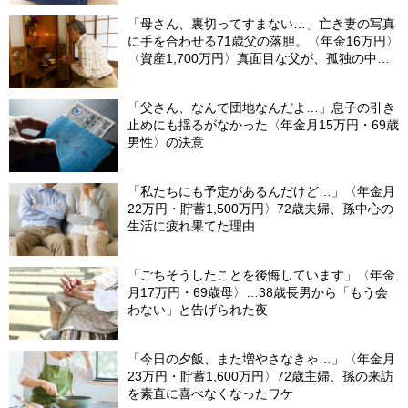
「母さん、裏切ってすまない…」亡き妻の写真
に手を合わせる71歳父の落胆。〈年金16万円〉
〈資産1,700万円〉真面目な父が、孤独の中で
失った「40万円と自尊心」
「父さん、なんで団地なんだよ…」息子の引き
止めにも揺るがなかった〈年金月15万円・69歳
男性〉の決意
「私たちにも予定があるんだけど…」〈年金月
22万円・貯蓄1,500万円〉72歳夫婦、孫中心の
生活に疲れ果てた理由
「ごちそうしたことを後悔しています」〈年金
月17万円・69歳母〉…38歳長男から「もう会
わない」と告げられた夜
「今日の夕飯、また増やさなきゃ…」〈年金月
23万円・貯蓄1,600万円〉72歳主婦、孫の来訪
を素直に喜べなくなったワケ