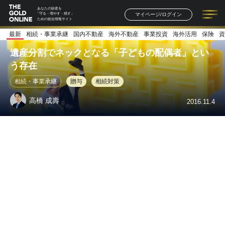
あなたの財産を
マイページ/ログイン
「守る・増やす・残す」
ための総合情報サイト
最新
相続・事業承継
国内不動産
海外不動産
事業投資
海外活用
保険
資
記事一覧
連載一覧
著者一覧
書籍一覧
セミナー情報
お知らせ
遺産分割でネックとなる「子どもの配偶者」とい
う存在
相続・事業承継
贈与
相続対策
高橋 成壽
2016.11.4