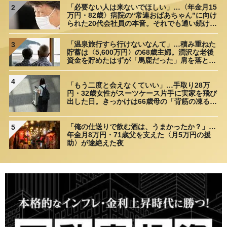
「必要ない人は来ないでほしい」…〈年金月15
2
万円・82歳〉病院の“常連おばあちゃん”に向け
られた20代会社員の本音。それでも通い続ける
理由
「温泉旅行すら行けないなんて」…積み重ねた
3
貯蓄は〈5,600万円〉の68歳主婦。潤沢な老後
資金を貯めたはずが「馬鹿だった」肩を落とす
理由
4
「もう二度と会えなくていい」…手取り28万
円・32歳女性がスーツケース片手に実家を飛び
出した日。きっかけは66歳母の「背筋の凍る一
言」
「俺の仕送りで飲む酒は、うまかったか？」…
5
年金月8万円・71歳父を支えた〈月5万円の援
助〉が途絶えた夜