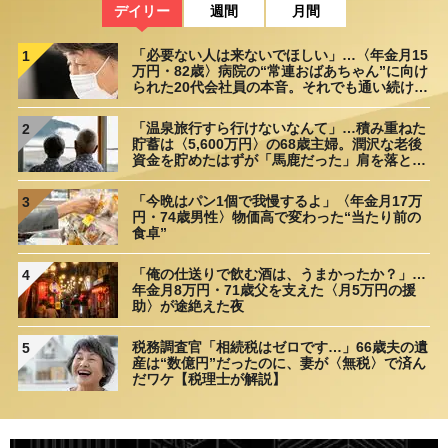
デイリー
週間
月間
「必要ない人は来ないでほしい」…〈年金月15
1
万円・82歳〉病院の“常連おばあちゃん”に向け
られた20代会社員の本音。それでも通い続ける
理由
「温泉旅行すら行けないなんて」…積み重ねた
2
貯蓄は〈5,600万円〉の68歳主婦。潤沢な老後
資金を貯めたはずが「馬鹿だった」肩を落とす
理由
「今晩はパン1個で我慢するよ」〈年金月17万
3
円・74歳男性〉物価高で変わった“当たり前の
食卓”
「俺の仕送りで飲む酒は、うまかったか？」…
4
年金月8万円・71歳父を支えた〈月5万円の援
助〉が途絶えた夜
税務調査官「相続税はゼロです…」66歳夫の遺
5
産は“数億円”だったのに、妻が〈無税〉で済ん
だワケ【税理士が解説】