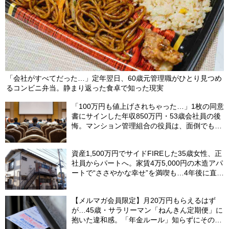
「会社がすべてだった…」定年翌日、60歳元管理職がひとり見つめ
るコンビニ弁当。静まり返った食卓で知った現実
「100万円も値上げされちゃった…」1枚の同意
書にサインした年収850万円・53歳会社員の後
悔。マンション管理組合の役員は、面倒でも自
分でやらないと〈損する〉ワケ【マンション管
理コンサルタントが警鐘】
資産1,500万円でサイドFIREした35歳女性、正
社員からパートへ。家賃4万5,000円の木造アパ
ートで“ささやかな幸せ”を満喫も…4年後に直面
した「究極の2択」
【メルマガ会員限定】月20万円もらえるはず
が…45歳・サラリーマン「ねんきん定期便」に
抱いた違和感。「年金ルール」知らずにそのま