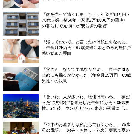
「家を売って清々しました」…年金月18万円・
70代夫婦〈築50年・家賃2万4,000円の団地〉
の暮らしで見つけた“安らぎの老後”
「帰っておいで」と言ったのは私たちなのに…
〈年金月25万円・67歳夫婦〉娘との再同居に戸
惑い始めた理由
「父さん、なんで団地なんだよ…」息子の引き
止めにも揺るがなかった〈年金月15万円・69歳
男性〉の決意
「暑いわ、人が多いわ、物価は高いわ」…夢だ
った“長野移住”を果たした年金11万円・65歳男
性。2年後、ウンザリだった東京の夜景に「癒
された」ワケ
「今年のお墓参りは私たちで行くから」…75歳
母の電話。〈お寺・お祭り・花火〉実家で夏の