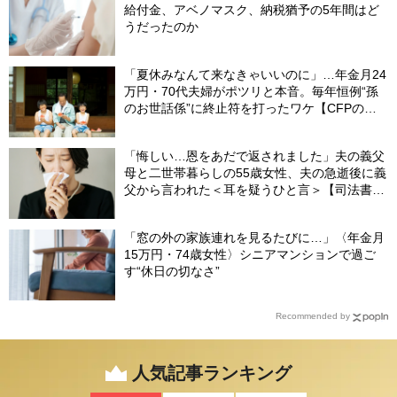
給付金、アベノマスク、納税猶予の5年間はど
うだったのか
「夏休みなんて来なきゃいいのに」…年金月24
万円・70代夫婦がポツリと本音。毎年恒例“孫
のお世話係”に終止符を打ったワケ【CFPの助
言】
「悔しい…恩をあだで返されました」夫の義父
母と二世帯暮らしの55歳女性、夫の急逝後に義
父から言われた＜耳を疑うひと言＞【司法書士
が解説】
「窓の外の家族連れを見るたびに…」〈年金月
15万円・74歳女性〉シニアマンションで過ご
す“休日の切なさ”
Recommended by
人気記事ランキング