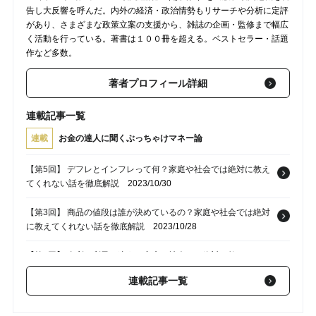
告し大反響を呼んだ。内外の経済・政治情勢もリサーチや分析に定評
があり、さまざまな政策立案の支援から、雑誌の企画・監修まで幅広
く活動を行っている。著書は１００冊を超える。ベストセラー・話題
作など多数。
著者プロフィール詳細
連載記事一覧
連載
お金の達人に聞くぶっちゃけマネー論
【第5回】 デフレとインフレって何？家庭や社会では絶対に教え
てくれない話を徹底解説
2023/10/30
【第3回】 商品の値段は誰が決めているの？家庭や社会では絶対
に教えてくれない話を徹底解説
2023/10/28
【第2回】 金利と利子は違う？家庭や社会では絶対に教えてくれ
ない両者の違いを徹底解説
2023/10/27
連載記事一覧
【第1回】 そもそもお金って何？家庭や社会では絶対に教えてく
れない正体を徹底解説
2023/10/26