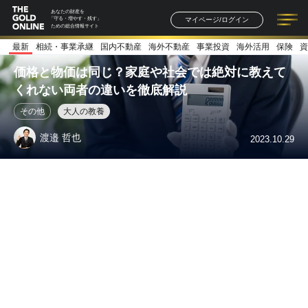
あなたの財産を
マイページ/ログイン
「守る・増やす・残す」
ための総合情報サイト
最新
相続・事業承継
国内不動産
海外不動産
事業投資
海外活用
保険
資
記事一覧
連載一覧
著者一覧
書籍一覧
セミナー情報
お知らせ
価格と物価は同じ？家庭や社会では絶対に教えて
くれない両者の違いを徹底解説
その他
大人の教養
渡邉 哲也
2023.10.29