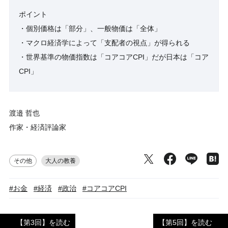
ポイント
・個別価格は「部分」、一般物価は「全体」
・マクロ経済学によって「支配者の視点」が得られる
・世界基準の物価指数は「コアコアCPI」だが日本は「コア
CPI」
渡邉 哲也
作家・経済評論家
その他
大人の教養
#お金
#経済
#政治
#コアコアCPI
【第3回】を読む
【第5回】を読む