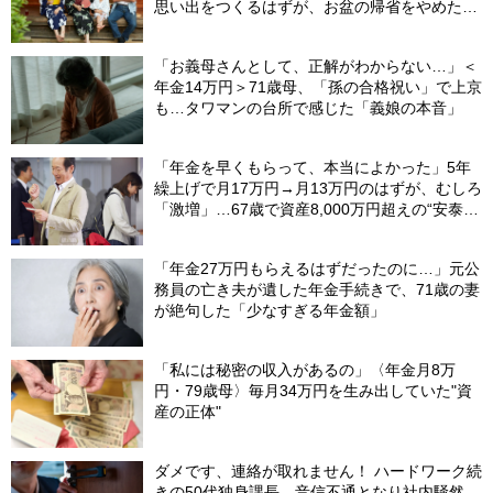
思い出をつくるはずが、お盆の帰省をやめた理
由
「お義母さんとして、正解がわからない…」＜
年金14万円＞71歳母、「孫の合格祝い」で上京
も…タワマンの台所で感じた「義娘の本音」
「年金を早くもらって、本当によかった」5年
繰上げで月17万円→月13万円のはずが、むしろ
「激増」…67歳で資産8,000万円超えの“安泰老
後”へ。始まりは、上司が放った「恐ろしい言
葉」
「年金27万円もらえるはずだったのに…」元公
務員の亡き夫が遺した年金手続きで、71歳の妻
が絶句した「少なすぎる年金額」
「私には秘密の収入があるの」〈年金月8万
円・79歳母〉毎月34万円を生み出していた"資
産の正体"
ダメです、連絡が取れません！ ハードワーク続
きの50代独身課長、音信不通となり社内騒然…