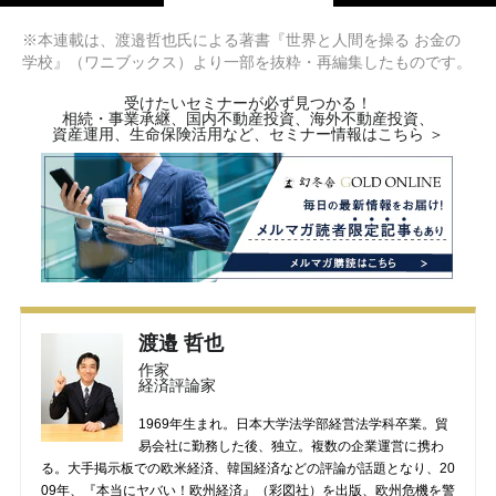
※本連載は、渡邉哲也氏による著書『世界と人間を操る お金の
学校』（ワニブックス）より一部を抜粋・再編集したものです。
受けたいセミナーが必ず見つかる！
相続・事業承継、国内不動産投資、海外不動産投資、
資産運用、生命保険活用など、セミナー情報はこちら ＞
渡邉 哲也
作家
経済評論家
1969年生まれ。日本大学法学部経営法学科卒業。貿
易会社に勤務した後、独立。複数の企業運営に携わ
る。大手掲示板での欧米経済、韓国経済などの評論が話題となり、20
09年、『本当にヤバい！欧州経済』（彩図社）を出版、欧州危機を警