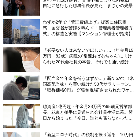
自宅に急行した総務部長が見た、まさかの光景
わずか2年で「管理費値上げ」提案に住民困
惑…国交省が警鐘を鳴らす「管理業者管理者方
式」の構造と実態【マンション管理士が指摘】
「必要ない人は来ないでほしい」…〈年金月15
万円・82歳〉病院の“常連おばあちゃん”に向け
られた20代会社員の本音。それでも通い続ける
理由
「配当金で年金を補うはずが…」新NISAで〈米
国高配当株〉を買い続けた50代サラリーマン。
「取得価格0円」で“強制退場”させられたワケ
【CFPが解説】
総資産1億円超・年金月28万円の65歳元営業部
長、花束と拍手に見送られ会社員生活に幕。翌
日から始まった「今日、誰とも喋らなかった」
の余生
「新型コロナ時代」の税制を振り返る…10万円