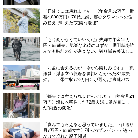
ま20年…65歳で受け取ることになる年金額に唖
然「何かの間違いでは？」
「戸建てには戻れません」〈年金月32万円・貯
蓄4,800万円〉70代夫婦、都心タワマンへの住
み替えで叶えた“気楽な老後”
「もう働かなくていいんだ」夫婦で年金18万
円・65歳夫。気楽な老後のはずが、週刊誌を読
んでも時計の針が進まない、独り飯も美味しく
ない日々…半年後、“時給1200円のバイト”を始
めたシニアの現実
「お盆に会えるのが、今から楽しみです」…孫
溺愛・浮き立つ義母を裏切れなかった37歳夫
婦。〈世帯年収770万円〉が選んだ“高速バス帰
省”の悲惨な結末
「都会では考えられませんでした」〈年金月24
万円〉海辺へ移住した72歳夫婦…娘が目にし
た“両親の変化”
「喜んでもらえると思っていました」〈仕送り
月7万円・63歳女性〉孫へのプレゼントがきっ
かけで崩れた親子関係