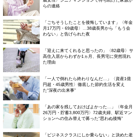
らの連絡
「ごちそうしたことを後悔しています」〈年金
月17万円・69歳母〉…38歳長男から「もう会
わない」と告げられた夜
「迎えに来てくれると思ったの」〈82歳母〉サ
高住入居からわずか1ヵ月、長男宅に突然現れ
た理由
「一人で倒れたら終わりなんだ…」〈資産1億
円超・45歳男性〉徹底した節約生活を変え
た“深夜の出来事”
「あの家を残しておけばよかった…」〈年金月
26万円・貯蓄3,800万円〉72歳夫婦、駅近マン
ションへの住み替えで募った“思わぬ後悔”
「ビジネスクラスにしか乗らない」と決めた老