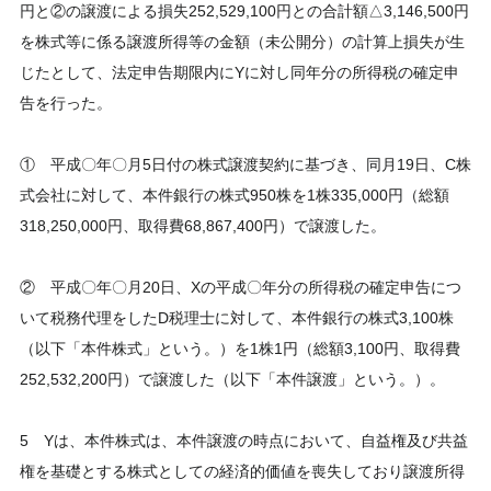
円と②の譲渡による損失252,529,100円との合計額△3,146,500円
を株式等に係る譲渡所得等の金額（未公開分）の計算上損失が生
じたとして、法定申告期限内にYに対し同年分の所得税の確定申
告を行った。
① 平成〇年〇月5日付の株式譲渡契約に基づき、同月19日、C株
式会社に対して、本件銀行の株式950株を1株335,000円（総額
318,250,000円、取得費68,867,400円）で譲渡した。
② 平成〇年〇月20日、Xの平成〇年分の所得税の確定申告につ
いて税務代理をしたD税理士に対して、本件銀行の株式3,100株
（以下「本件株式」という。）を1株1円（総額3,100円、取得費
252,532,200円）で譲渡した（以下「本件譲渡」という。）。
5 Yは、本件株式は、本件譲渡の時点において、自益権及び共益
権を基礎とする株式としての経済的価値を喪失しており譲渡所得