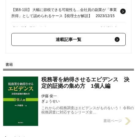
【第8-1回】 大幅に節税できる可能性も…会社員の副業が「事業
所得」として認められるケース【税理士が解説】
2023/12/15
【第7回】 長期の保有でわからなくなってしまった…「上場株式
の不明な取得費」を確認する方法【税理士が解説】
2023/12/13
連載記事一覧
【第6回】 「非上場株式」を同族関係者に譲渡したい...「税務調
査」で指摘されないための必要書類と株価の適正な算出方法を税
理士が解説
2023/11/25
書籍
【第4回】 知らないと税務調査で指摘される…「不動産取得費」
を調べるときの落とし穴【税理士が解説】
2023/11/06
税務署を納得させるエビデンス 決
定的証拠の集め方 1個人編
伊藤 俊一
ぎょうせい
これからの税務調査はエビデンスがものをいう！ 令和の
税務調査に対応するシリーズ全…
書籍ページ