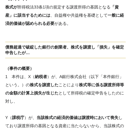
株式が
所得税法33条1項の規定する譲渡所得の基因となる
「資
産」に該当するためには
、自益権や共益権を基礎として
一般に経
済的価値が認められる必要
がある。
債務超過で破綻した銀行の創業者、株式を譲渡し「損失」を確定
申告したが…
（事件の概要）
1 本件は、X（
納税者
）が、A銀行株式会社（以下「本件銀行」
という。）の
株式を譲渡した
ことにより
株式等に係る譲渡所得等
の金額の計算上損失が生じた
として所得税の確定申告をしたのに
対し、
Y（
課税庁
）が、
当該株式の経済的価値は譲渡時において喪失
し
ており譲渡所得の基因となる資産に当たらないから、当該株式の