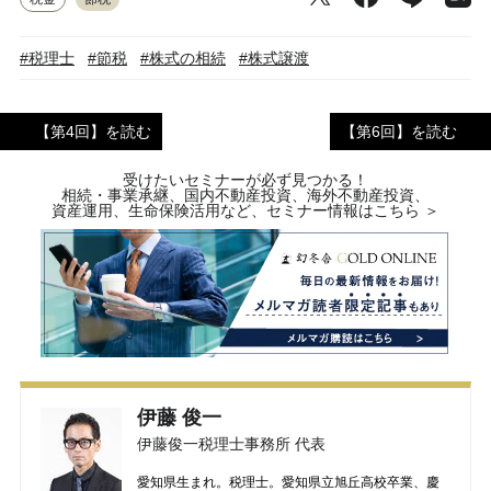
#税理士
#節税
#株式の相続
#株式譲渡
【第4回】を読む
【第6回】を読む
受けたいセミナーが必ず見つかる！
相続・事業承継、国内不動産投資、海外不動産投資、
資産運用、生命保険活用など、セミナー情報はこちら ＞
伊藤 俊一
伊藤俊一税理士事務所 代表
愛知県生まれ。税理士。愛知県立旭丘高校卒業、慶