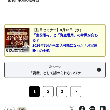
［図表］取引の概略図
【注目セミナー】8月12日（水）
「生前贈与」と「資産運用」の常識が変わ
る？
2026年7月から加入可能になった「お宝保
険」の全貌
次ページ
「資産」として認められないワケ
1
2
3
>
税金
節税