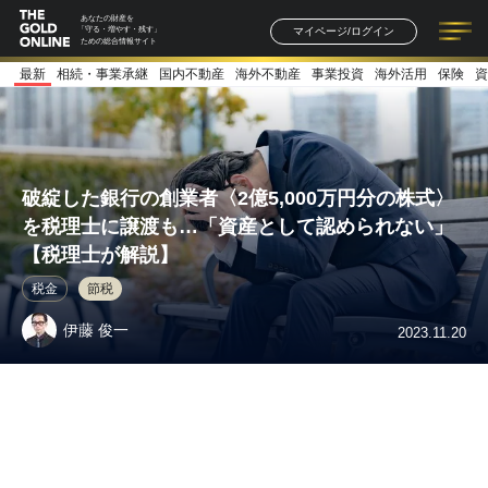
あなたの財産を
マイページ/ログイン
「守る・増やす・残す」
ための総合情報サイト
最新
相続・事業承継
国内不動産
海外不動産
事業投資
海外活用
保険
資
記事一覧
連載一覧
著者一覧
書籍一覧
セミナー情報
お知らせ
破綻した銀行の創業者〈2億5,000万円分の株式〉
を税理士に譲渡も…「資産として認められない」
【税理士が解説】
税金
節税
伊藤 俊一
2023.11.20