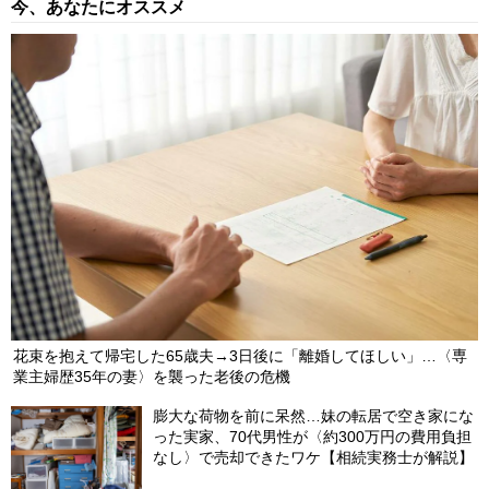
今、あなたにオススメ
花束を抱えて帰宅した65歳夫→3日後に「離婚してほしい」…〈専
業主婦歴35年の妻〉を襲った老後の危機
膨大な荷物を前に呆然…妹の転居で空き家にな
った実家、70代男性が〈約300万円の費用負担
なし〉で売却できたワケ【相続実務士が解説】