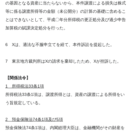
の基因となる資産に当たらないから、本件譲渡による損失は株式
等に係る譲渡所得等の金額（未公開分）の計算の基礎に含めるこ
とはできないとして、平成〇年分所得税の更正処分及び過少申告
加算税の賦課決定処分を行った。
6 Xは、適法な不服申立てを経て、本件訴訟を提起した。
7 東京地方裁判所はXの請求を棄却したため、Xが控訴した。
【関係法令】
1 所得税法33条1項
所得税法33条1項は、譲渡所得とは、資産の譲渡による所得をい
う旨規定している。
2 預金保険法74条1項及び5項
預金保険法74条1項は、内閣総理大臣は、金融機関がその財産を