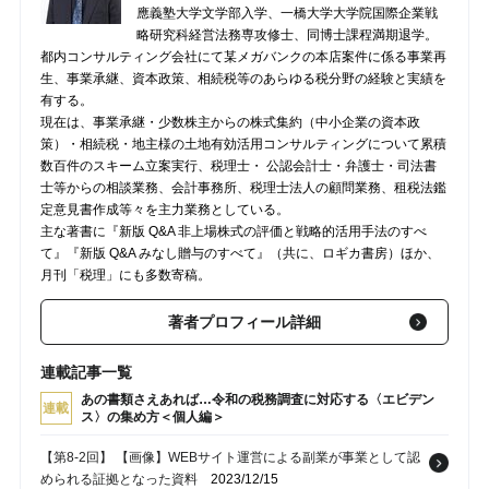
應義塾大学文学部入学、一橋大学大学院国際企業戦
略研究科経営法務専攻修士、同博士課程満期退学。
都内コンサルティング会社にて某メガバンクの本店案件に係る事業再
生、事業承継、資本政策、相続税等のあらゆる税分野の経験と実績を
有する。
現在は、事業承継・少数株主からの株式集約（中小企業の資本政
策）・相続税・地主様の土地有効活用コンサルティングについて累積
数百件のスキーム立案実行、税理士・ 公認会計士・弁護士・司法書
士等からの相談業務、会計事務所、税理士法人の顧問業務、租税法鑑
定意見書作成等々を主力業務としている。
主な著書に『新版 Q&A 非上場株式の評価と戦略的活用手法のすべ
て』『新版 Q&A みなし贈与のすべて』（共に、ロギカ書房）ほか、
月刊「税理」にも多数寄稿。
著者プロフィール詳細
連載記事一覧
あの書類さえあれば…令和の税務調査に対応する〈エビデン
連載
ス〉の集め方＜個人編＞
【第8-2回】 【画像】WEBサイト運営による副業が事業として認
められる証拠となった資料
2023/12/15