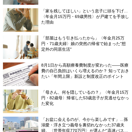
の「4カ月」で貯金がどんどん減る妻の悲劇
【CFPが解説】
「家を残してほしい」という息子に頭を下げ…
〈年金月15万円・69歳男性〉が戸建てを手放し
た理由
「部屋はもう引き払ったから」〈年金月25万
円・71歳夫婦〉娘の突然の帰省で始まった"想
定外の同居生活"
8月1日から高額療養費制度が変わった――医療
費の自己負担はいくら増えるのか？ 知っておき
たい「年間上限」新設と制度改正のポイント
「母さん、何を隠しているの？」〈年金月15万
円・82歳母〉帰省した53歳息子が見逃せなかっ
た変化
「お盆に会えるのが、今から楽しみです」…孫
溺愛・浮き立つ義母を裏切れなかった37歳夫
婦。〈世帯年収770万円〉が選んだ“高速バス帰