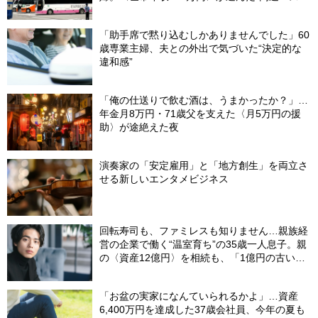
省”の悲惨な結末
「助手席で黙り込むしかありませんでした」60
歳専業主婦、夫との外出で気づいた“決定的な
違和感”
「俺の仕送りで飲む酒は、うまかったか？」…
年金月8万円・71歳父を支えた〈月5万円の援
助〉が途絶えた夜
演奏家の「安定雇用」と「地方創生」を両立さ
せる新しいエンタメビジネス
回転寿司も、ファミレスも知りません…親族経
営の企業で働く“温室育ち”の35歳一人息子。親
の〈資産12億円〉を相続も、「1億円の古いビ
ル」しか残らなかったワケ【FPが解説】
「お盆の実家になんていられるかよ」…資産
6,400万円を達成した37歳会社員、今年の夏も