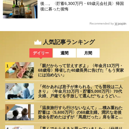
後…。〈貯蓄6,300万円・69歳元会社員〉帰国
後に募った後悔
Recommended by
人気記事ランキング
デイリー
週間
月間
「親だからって甘えすぎよ」〈年金月13万円・
1
68歳母〉帰省した40歳長男に告げた「もう実家
には泊めない」
「何かあれば息子が来られる。でも普段は二人
2
きり」〈年金月33万円・貯蓄5,000万円〉70代
夫婦、戸建てを手放して選んだ“ちょうどいい
距離”
「温泉旅行すら行けないなんて」…積み重ねた
3
貯蓄は〈5,600万円〉の68歳主婦。潤沢な老後
資金を貯めたはずが「馬鹿だった」肩を落とす
理由
「喜んでもらえると思っていました」〈仕送り
4