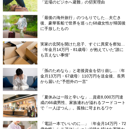
「近場のビジホへ避難」の切実理由
「最後の海外旅行」のつもりでした…夫亡き
後、豪華客船で世界を巡った68歳女性が帰国後
に手放したもの
実家の玄関を開けた息子、すぐに異変を察知…
〈年金月14万円・81歳母〉が抱えていた“誰に
も言えない事情”
「孫のためなら」と老後資金を切り崩し…〈年
金月13万円・67歳母〉110万円を送金後、長男
から届いた“予想外の一言”
「夏休みは一段と辛いな」…資産8,000万円達
成の66歳男性、家族連れが溢れるフードコート
で「一人ぽつん」。孤独に苛まれるワケ
「電話一本でいいのに…」〈年金月14万円・72
歳女性〉シニアマンションで待ち続けた家族か