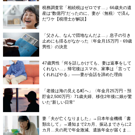
税務調査官「相続税はゼロです…」66歳夫の遺
産は“数億円”だったのに、妻が〈無税〉で済ん
だワケ【税理士が解説】
「父さん、なんで団地なんだよ…」息子の引き
止めにも揺るがなかった〈年金月15万円・69歳
男性〉の決意
47歳男性「何を話しかけても、妻は返事をして
くれない…」帰宅後はスマホ、家事は「言って
くれればやる」――妻が会話を諦めた理由
「老後は海の見える町へ」〈年金月25万円・預
貯金2,500万円〉71歳夫婦、移住2年後に娘が驚
いた“新しい日常”
妻「夫が亡くなりました」→日本年金機構「書
類出して」→通知まで2カ月、振込までさらに2
カ月…夫の死で年金激減、遺族年金が届くまで