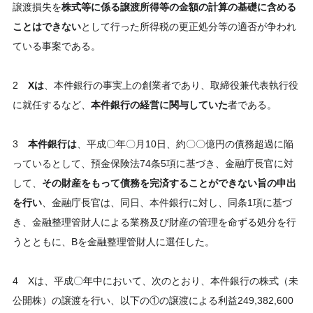
譲渡損失を
株式等に係る譲渡所得等の金額の計算の基礎に含める
ことはできない
として行った所得税の更正処分等の適否が争われ
ている事案である。
2
Xは
、本件銀行の事実上の創業者であり、取締役兼代表執行役
に就任するなど、
本件銀行の経営に関与していた
者である。
3
本件銀行は
、平成〇年〇月10日、約〇〇億円の債務超過に陥
っているとして、預金保険法74条5項に基づき、金融庁長官に対
して、
その財産をもって債務を完済することができない旨の申出
を行い
、金融庁長官は、同日、本件銀行に対し、同条1項に基づ
き、金融整理管財人による業務及び財産の管理を命ずる処分を行
うとともに、Bを金融整理管財人に選任した。
4 Xは、平成〇年中において、次のとおり、本件銀行の株式（未
公開株）の譲渡を行い、以下の①の譲渡による利益249,382,600