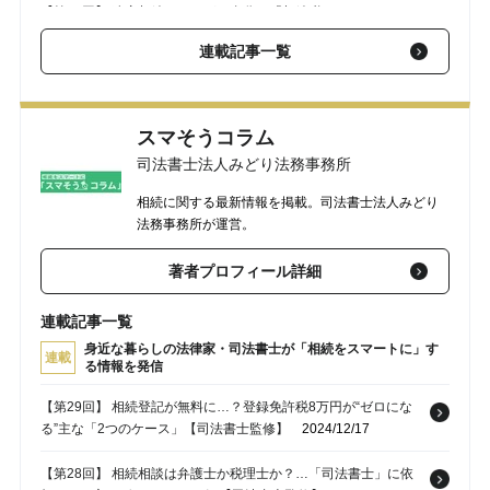
【第27回】 遺産相続をしたが…自分に「相続税」はかかるの
か、かからないのか？分かりやすい“見極め方”【税理士監修】
連載記事一覧
2024/05/09
【第26回】 罰則だけじゃない…。2024年4月からの「相続登
記」義務化、怠ると損する“本当のデメリット”【司法書士監
スマそうコラム
修】
2024/02/01
司法書士法人みどり法務事務所
【第25回】 相続人になるのは〈配偶者・子・両親〉が多いが…
「兄弟」が相続人になる場合とは？トラブルになりやすい〈2つ
相続に関する最新情報を掲載。司法書士法人みどり
のケース〉【司法書士監修】
法務事務所が運営。
2023/10/05
著者プロフィール詳細
連載記事一覧
身近な暮らしの法律家・司法書士が「相続をスマートに」す
連載
る情報を発信
【第29回】 相続登記が無料に…？登録免許税8万円が“ゼロにな
る”主な「2つのケース」【司法書士監修】
2024/12/17
【第28回】 相続相談は弁護士か税理士か？…「司法書士」に依