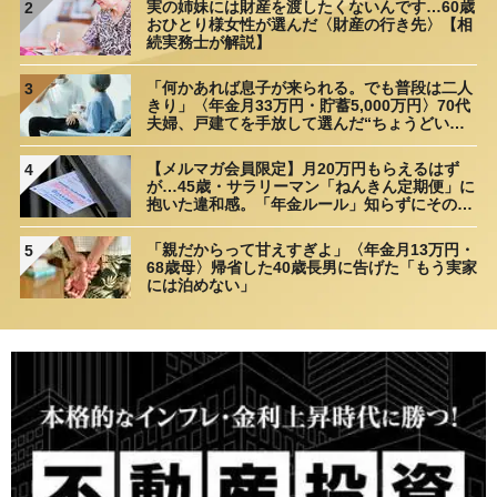
実の姉妹には財産を渡したくないんです…60歳
2
おひとり様女性が選んだ〈財産の行き先〉【相
続実務士が解説】
「何かあれば息子が来られる。でも普段は二人
3
きり」〈年金月33万円・貯蓄5,000万円〉70代
夫婦、戸建てを手放して選んだ“ちょうどいい
距離”
【メルマガ会員限定】月20万円もらえるはず
4
が…45歳・サラリーマン「ねんきん定期便」に
抱いた違和感。「年金ルール」知らずにそのま
ま20年…65歳で受け取ることになる年金額に唖
然「何かの間違いでは？」
「親だからって甘えすぎよ」〈年金月13万円・
5
68歳母〉帰省した40歳長男に告げた「もう実家
には泊めない」