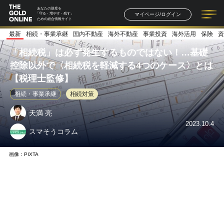
あなたの財産を
マイページ/ログイン
「守る・増やす・残す」
ための総合情報サイト
最新
相続・事業承継
国内不動産
海外不動産
事業投資
海外活用
保険
資
記事一覧
連載一覧
著者一覧
書籍一覧
セミナー情報
お知らせ
「相続税」は必ず発生するものではない！…基礎
控除以外で〈相続税を軽減する4つのケース〉とは
【税理士監修】
相続・事業承継
相続対策
天満 亮
2023.10.4
スマそうコラム
画像：PIXTA