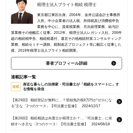
税理士法人ブライト相続 税理士
東京都江東区出身。2004年、金井公認会計士事務所
入所。中小企業者の法人税、所得税及び消費税申告
業務を中心に、資産税業務、月次経理業務、給与計
算業務その他幅広く従事。2012年、税理士法人レガシィ入社。200件
超の相続税申告、相続税還付、遺言その他相続対策コンサルティング
業務、相続セミナー講師、税制改正プロジェクト等に幅広く従事した
後、2019年税理士法人ブライト相続開業。
著者プロフィール詳細
連載記事一覧
身近な暮らしの法律家・司法書士が「相続をスマートに」す
連載
る情報を発信
【第29回】 相続登記が無料に…？登録免許税8万円が“ゼロにな
る”主な「2つのケース」【司法書士監修】
2024/12/17
【第28回】 相続相談は弁護士か税理士か？…「司法書士」に依
頼すべき主な〈3つのケース〉【司法書士監修】
2024/06/18