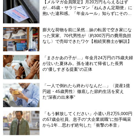
【メルマガ会員限定】月20万円もらえるはず
が…45歳・サラリーマン「ねんきん定期便」に
抱いた違和感。「年金ルール」知らずにそのま
ま20年…65歳で受け取ることになる年金額に唖
然「何かの間違いでは？」
膨大な荷物を前に呆然…妹の転居で空き家にな
った実家、70代男性が〈約300万円の費用負担
なし〉で売却できたワケ【相続実務士が解説】
「まさかあの子が…」年金月24万円の75歳夫婦
が泣いた夏休み。孫を連れて帰省した長男
の“優しすぎる提案”の正体
「一人で倒れたら終わりなんだ…」〈資産1億
円超・45歳男性〉徹底した節約生活を変え
た“深夜の出来事”
「もう解放してください」小遣い月2万5,000円
の57歳会社員、息子の“大企業就職”に拍手喝采
から1年…思わず絶句した「衝撃の本音」