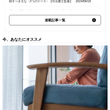
頼すべき主な〈3つのケース〉【司法書士監修】
2024/06/18
【第27回】 遺産相続をしたが…自分に「相続税」はかかるの
か、かからないのか？分かりやすい“見極め方”【税理士監修】
連載記事一覧
2024/05/09
【第26回】 罰則だけじゃない…。2024年4月からの「相続登
記」義務化、怠ると損する“本当のデメリット”【司法書士監
今、あなたにオススメ
修】
2024/02/01
【第25回】 相続人になるのは〈配偶者・子・両親〉が多いが…
「兄弟」が相続人になる場合とは？トラブルになりやすい〈2つ
のケース〉【司法書士監修】
2023/10/05