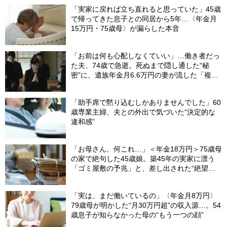
「実家に戻れば立ち直れると思っていた」45歳
で帰ってきた息子との同居から5年…〈年金月
15万円・75歳母〉が漏らした本音
「お前は何も心配しなくていい」…働き者だっ
た夫、74歳で急逝。死ぬまで隠し通した“秘
密”に、遺族年金月6.6万円の妻が流した「複雑
な涙」
「助手席で黙り込むしかありませんでした」60
歳専業主婦、夫との外出で気づいた“決定的な
違和感”
「お母さん、何これ…」＜年金18万円＞75歳母
の家で絶句した45歳娘。築45年の実家に漂う
「ゴミ屋敷の予兆」と、差し出された“絶望の
メモ”
「実は、まだ働いているの」〈年金月8万円〉
79歳母が明かした“月30万円超”の収入源…。54
歳息子が知らなかった母の“もう一つの顔”