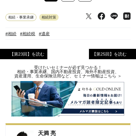
相続・事業承継
相続対策
#相続
#相続税
#遺産
【第23回】を読む
【第25回】を読む
受けたいセミナーが必ず見つかる！
相続・事業承継、国内不動産投資、海外不動産投資、
資産運用、生命保険活用など、セミナー情報はこちら ＞
天満 亮