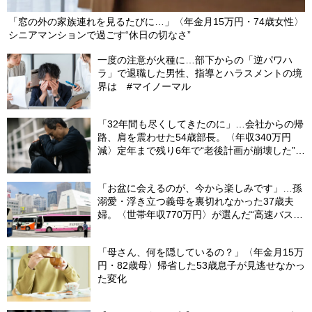
「窓の外の家族連れを見るたびに…」〈年金月15万円・74歳女性〉
シニアマンションで過ごす“休日の切なさ”
一度の注意が火種に…部下からの「逆パワハ
ラ」で退職した男性、指導とハラスメントの境
界は #マイノーマル
「32年間も尽くしてきたのに」…会社からの帰
路、肩を震わせた54歳部長。〈年収340万円
減〉定年まで残り6年で“老後計画が崩壊した”ワ
ケ
「お盆に会えるのが、今から楽しみです」…孫
溺愛・浮き立つ義母を裏切れなかった37歳夫
婦。〈世帯年収770万円〉が選んだ“高速バス帰
省”の悲惨な結末
「母さん、何を隠しているの？」〈年金月15万
円・82歳母〉帰省した53歳息子が見逃せなかっ
た変化