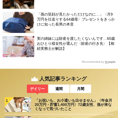
「孫の笑顔が見たかっただけなのに…」〈月9
万円を仕送りする64歳母〉プレゼントをきっか
けに知った長男の本音
実の姉妹には財産を渡したくないんです…60歳
おひとり様女性が選んだ〈財産の行き先〉【相
続実務士が解説】
Recommended by
人気記事ランキング
デイリー
週間
月間
「お祝いも、お小遣いも出せません」〈年金月
1
20万円・貯蓄1,400万円〉72歳女性、孫が来な
くなって気づいたこと