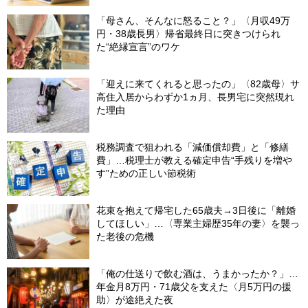
「母さん、そんなに怒ること？」〈月収49万
円・38歳長男〉帰省最終日に突きつけられ
た“絶縁宣言”のワケ
「迎えに来てくれると思ったの」〈82歳母〉サ
高住入居からわずか1ヵ月、長男宅に突然現れ
た理由
税務調査で狙われる「減価償却費」と「修繕
費」…税理士が教える確定申告“手残りを増や
す”ための正しい節税術
花束を抱えて帰宅した65歳夫→3日後に「離婚
してほしい」…〈専業主婦歴35年の妻〉を襲っ
た老後の危機
「俺の仕送りで飲む酒は、うまかったか？」…
年金月8万円・71歳父を支えた〈月5万円の援
助〉が途絶えた夜