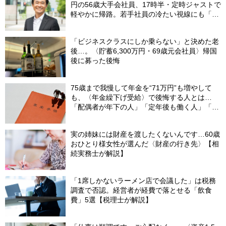
円の56歳大手会社員、17時半・定時ジャストで
軽やかに帰路。若手社員の冷たい視線にも「だ
からなに？」の理由【CFPの助言】
「ビジネスクラスにしか乗らない」と決めた老
後…。〈貯蓄6,300万円・69歳元会社員〉帰国
後に募った後悔
75歳まで我慢して年金を“71万円”も増やして
も、〈年金繰下げ受給〉で後悔する人とは…
「配偶者が年下の人」「定年後も働く人」「特
別な年金を受け取れる人」【CFPが解説】
実の姉妹には財産を渡したくないんです…60歳
おひとり様女性が選んだ〈財産の行き先〉【相
続実務士が解説】
「1席しかないラーメン店で会議した」は税務
調査で否認。経営者が経費で落とせる「飲食
費」5選【税理士が解説】