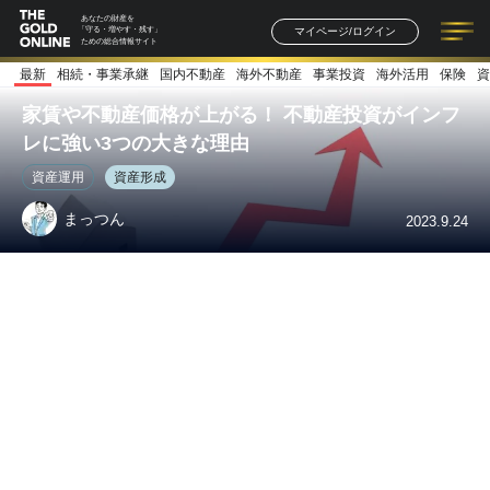
あなたの財産を
マイページ/ログイン
「守る・増やす・残す」
ための総合情報サイト
最新
相続・事業承継
国内不動産
海外不動産
事業投資
海外活用
保険
資
記事一覧
連載一覧
著者一覧
書籍一覧
セミナー情報
お知らせ
家賃や不動産価格が上がる！ 不動産投資がインフ
レに強い3つの大きな理由
資産運用
資産形成
まっつん
2023.9.24