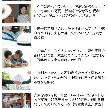
「今年は来なくていいよ」76歳実家の母がポツ
リ。毎年約12万円・新幹線の争奪戦も“親孝
行”のはずが…〈お盆の帰省〉が消えた夏
「助手席で黙り込むしかありませんでした」60
歳専業主婦、夫との外出で気づいた“決定的な
違和感”
「お母さん、もう大丈夫だから」…娘が笑顔で
告げたひと言。家族に尽くしてきた73歳女性が
「孫離れ」を突き付けられた日
「金利が上がる」と不動産投資はどう変わる？
レバレッジ・相続対策・不動産価格への影響を
基礎から解説
膨大な荷物を前に呆然…妹の転居で空き家にな
った実家、70代男性が〈約300万円の費用負担
なし〉で売却できたワケ【相続実務士が解説】