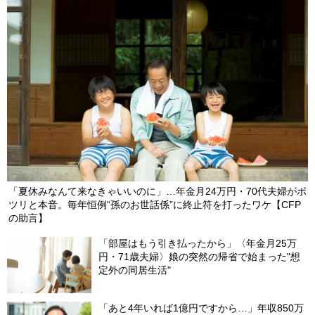
「夏休みなんて来なきゃいいのに」…年金月24万円・70代夫婦がポ
ツリと本音。毎年恒例“孫のお世話係”に終止符を打ったワケ【CFP
の助言】
「部屋はもう引き払ったから」〈年金月25万
円・71歳夫婦〉娘の突然の帰省で始まった"想
定外の同居生活"
「あと4年いれば1億円ですから…」年収850万