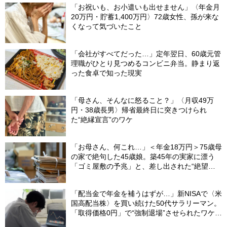
「お祝いも、お小遣いも出せません」〈年金月
20万円・貯蓄1,400万円〉72歳女性、孫が来な
くなって気づいたこと
「会社がすべてだった…」定年翌日、60歳元管
理職がひとり見つめるコンビニ弁当。静まり返
った食卓で知った現実
「母さん、そんなに怒ること？」〈月収49万
円・38歳長男〉帰省最終日に突きつけられ
た“絶縁宣言”のワケ
「お母さん、何これ…」＜年金18万円＞75歳母
の家で絶句した45歳娘。築45年の実家に漂う
「ゴミ屋敷の予兆」と、差し出された“絶望の
メモ”
「配当金で年金を補うはずが…」新NISAで〈米
国高配当株〉を買い続けた50代サラリーマン。
「取得価格0円」で“強制退場”させられたワケ
【CFPが解説】