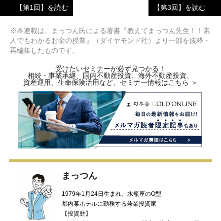
【第1回】を読む
【第3回】を読む
※本連載は、まっつん氏による著書『教えてまっつん先生！！素
人でもわかるお金の授業』（ダイヤモンド社）より一部を抜粋・
再編集したものです。
受けたいセミナーが必ず見つかる！
相続・事業承継、国内不動産投資、海外不動産投資、
資産運用、生命保険活用など、セミナー情報はこちら ＞
まっつん
1979年1月24日生まれ。水瓶座のO型
都内某ホテルに勤務する兼業投資家
【投資歴】