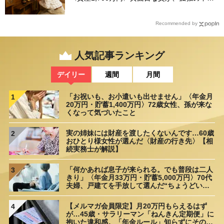
失った「40万円と自尊心」
Recommended by
人気記事ランキング
デイリー
週間
月間
「お祝いも、お小遣いも出せません」〈年金月
1
20万円・貯蓄1,400万円〉72歳女性、孫が来な
くなって気づいたこと
実の姉妹には財産を渡したくないんです…60歳
2
おひとり様女性が選んだ〈財産の行き先〉【相
続実務士が解説】
「何かあれば息子が来られる。でも普段は二人
3
きり」〈年金月33万円・貯蓄5,000万円〉70代
夫婦、戸建てを手放して選んだ“ちょうどいい
距離”
【メルマガ会員限定】月20万円もらえるはず
4
が…45歳・サラリーマン「ねんきん定期便」に
抱いた違和感。「年金ルール」知らずにそのま