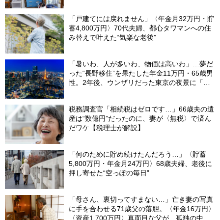
「戸建てには戻れません」〈年金月32万円・貯
蓄4,800万円〉70代夫婦、都心タワマンへの住
み替えで叶えた“気楽な老後”
「暑いわ、人が多いわ、物価は高いわ」…夢だ
った“長野移住”を果たした年金11万円・65歳男
性。2年後、ウンザリだった東京の夜景に「癒
された」ワケ
税務調査官「相続税はゼロです…」66歳夫の遺
産は“数億円”だったのに、妻が〈無税〉で済ん
だワケ【税理士が解説】
「何のために貯め続けたんだろう…」〈貯蓄
5,800万円・年金月24万円〉68歳夫婦、老後に
押し寄せた“空っぽの毎日”
「母さん、裏切ってすまない…」亡き妻の写真
に手を合わせる71歳父の落胆。〈年金16万円〉
〈資産1,700万円〉真面目な父が、孤独の中で