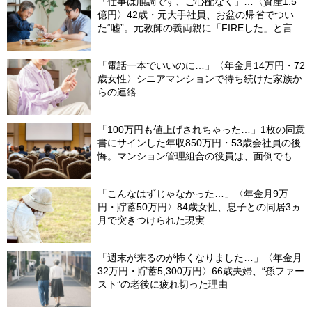
「仕事は順調です、ご心配なく」…〈資産1.5
億円〉42歳・元大手社員、お盆の帰省でつい
た“嘘”。元教師の義両親に「FIREした」と言え
なかったワケ
「電話一本でいいのに…」〈年金月14万円・72
歳女性〉シニアマンションで待ち続けた家族か
らの連絡
「100万円も値上げされちゃった…」1枚の同意
書にサインした年収850万円・53歳会社員の後
悔。マンション管理組合の役員は、面倒でも自
分でやらないと〈損する〉ワケ【マンション管
理コンサルタントが警鐘】
「こんなはずじゃなかった…」〈年金月9万
円・貯蓄50万円〉84歳女性、息子との同居3ヵ
月で突きつけられた現実
「週末が来るのが怖くなりました…」〈年金月
32万円・貯蓄5,300万円〉66歳夫婦、“孫ファー
スト”の老後に疲れ切った理由