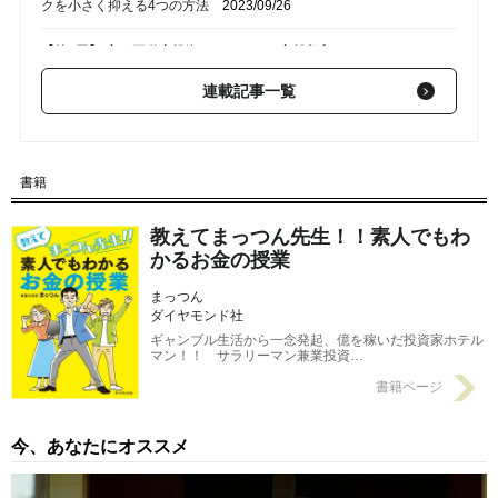
クを小さく抑える4つの方法
2023/09/26
【第3回】 実は不動産投資のメリットは家賃収入だけじゃない！
節税効果や相続対策にもなる
2023/09/25
連載記事一覧
【第1回】 中長期の運用スタンスが成功の秘訣！ 初めての不動産
投資で知っておきたい情報
2023/09/23
書籍
教えてまっつん先生！！素人でもわ
かるお金の授業
まっつん
ダイヤモンド社
ギャンブル生活から一念発起、億を稼いだ投資家ホテル
マン！！ サラリーマン兼業投資…
書籍ページ
今、あなたにオススメ