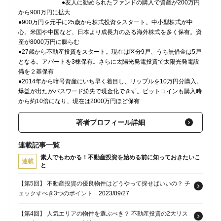
●友人に勧められたファンドの購入で資産が200万円
から900万円に拡大
●900万円を元手に25歳から株式投資をスタート。中小型株式が中
心。米国や中国など、日本より成長力のある海外株式を多く保有。資
産が8000万円に膨らむ
●27歳から不動産投資をスタート。現在は区分9戸、うち無借金は5戸
となる。アパートを3棟保有。さらに太陽光発電投資で太陽光発電設
備を２基保有
●2014年から暗号資産にいち早く着目し、リップルを10万円分購入。
爆益が出たがパスワード紛失で現金化できず。ビットコインも購入時
から約10倍になり、現在は2000万円ほど保有
著者プロフィール詳細
連載記事一覧
素人でもわかる！不動産投資を始める前に知っておきたいこ
連載
と
【第5回】 不動産投資の優良物件はどうやって探せばいいの？ チ
ェックすべき3つのポイント
2023/09/27
【第4回】 人気エリアの物件を選ぶべき？ 不動産投資の2大リス