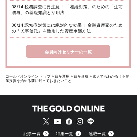
08/14 税務調査に要注意！ 「相続対策」のための「生前
贈与」の基礎知識と活用法
08/14 認知症対策には絶対的な効果！ 金融資産家のため
の「民事信託」を活用した資産承継方法
会員向けセミナーの一覧
ゴールドオンライン トップ
>
資産運用
>
資産形成
>
素人でもわかる！不動
産投資を始める前に知っておきたいこと
記事一覧
特集一覧
連載一覧