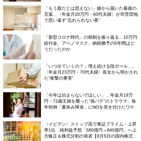
「もう親だとは思えない」娘から届いた最後の
言葉…〈年金月20万円・60代夫婦〉が市営団地
で思い返す“忘れられない夜”
「新型コロナ時代」の税制を振り返る…10万円
給付金、アベノマスク、納税猶予の5年間はど
うだったのか
「いつ出ていくの？」増え続ける段ボール…。
〈年金月23万円・70代夫婦〉長女から明かされ
た“衝撃の事実”
「今年は泊まらないでほしい」…年金月19万
円・72歳主婦を襲った“孫バテ”のトラウマ。毎
年恒例「夏休み帰省」にNOを突き付けたワケ
〈イビデン〉ストップ高で東証プライム・上昇
率1位…純利益予想「580億円→840億円」へ上
方修正＆株式分割の発表【8月5日の国内株式市