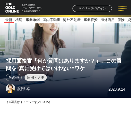
あなたの財産を
マイページ/ログイン
「守る・増やす・残す」
ための総合情報サイト
最新
相続・事業承継
国内不動産
海外不動産
事業投資
海外活用
保険
資
記事一覧
連載一覧
著者一覧
書籍一覧
セミナー情報
お知らせ
採用面接官「何か質問はありますか？」←この質
問を“真に受けてはいけない”ワケ
その他
雇用・人事
渡部 幸
2023.9.14
（※写真はイメージです／PIXTA）