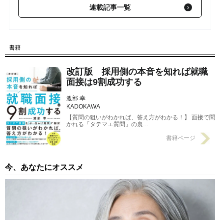
連載記事一覧
【第4回】 【就活】「自分を色にたとえると？」⇒面接官が思わ
ず納得する“お手本回答”がこちら
2023/09/21
【第2回】 面接官「簡単に自己紹介をお願いします」 就活生
書籍
「〇〇大学の～と申します。出身は…。」 面接官「（わかって
ないなあ…）」
2023/09/07
改訂版 採用側の本音を知れば就職
【第1回】 （この就活生、“わかってない”な）…面接官「自己PR
面接は9割成功する
をお願いします」の真意
2023/09/01
渡部 幸
KADOKAWA
【質問の狙いがわかれば、答え方がわかる！】 面接で聞
かれる「タテマエ質問」の裏…
書籍ページ
今、あなたにオススメ