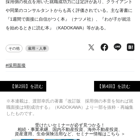
採用側の視点を用いた就職成功力には定評があり、クライアント
や同業のコンサルタントからも高く評価されている。主な著書に
『1週間で面接に自信がつく本』（ナツメ社）、『わが子が就活
を始めるときに読む本』（KADOKAWA）等がある。
その他
雇用・人事
#採用面接
【第2回】を読む
【第4回】を読む
※本連載は、渡部幸氏の著書『改訂版 採用側の本音を知れば就
職面接は9割成功する』（KADOKAWA）より一部を抜粋・再編集
したものです。
受けたいセミナーが必ず見つかる！
相続・事業承継、国内不動産投資、海外不動産投資、
資産運用、生命保険活用など、セミナー情報はこちら ＞