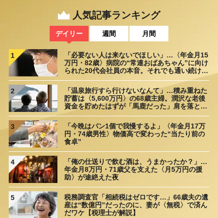
人気記事ランキング
デイリー
週間
月間
「必要ない人は来ないでほしい」…〈年金月15
1
万円・82歳〉病院の“常連おばあちゃん”に向け
られた20代会社員の本音。それでも通い続ける
理由
「温泉旅行すら行けないなんて」…積み重ねた
2
貯蓄は〈5,600万円〉の68歳主婦。潤沢な老後
資金を貯めたはずが「馬鹿だった」肩を落とす
理由
「今晩はパン1個で我慢するよ」〈年金月17万
3
円・74歳男性〉物価高で変わった“当たり前の
食卓”
「俺の仕送りで飲む酒は、うまかったか？」…
4
年金月8万円・71歳父を支えた〈月5万円の援
助〉が途絶えた夜
税務調査官「相続税はゼロです…」66歳夫の遺
5
産は“数億円”だったのに、妻が〈無税〉で済ん
だワケ【税理士が解説】