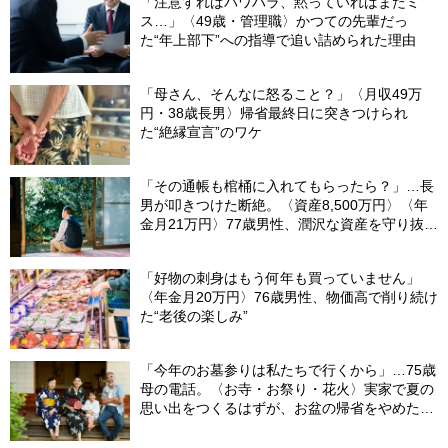
「注意すればパワハラ、黙っていればまたミ
ス…」〈49歳・管理職〉かつての先輩だっ
た“年上部下”への指導で追い詰められた理由
「母さん、そんなに怒ること？」〈月収49万
円・38歳長男〉帰省最終日に突きつけられ
た“絶縁宣言”のワケ
「その通帳も棺桶に入れてもらったら？」…長
男が叩きつけた断絶。〈資産8,500万円〉〈年
金月21万円〉77歳男性、潤沢な資産を守り抜い
た“代償”
「好物の刺身はもう何年も買っていません」
〈年金月20万円〉76歳男性、物価高で削り続け
た“老後の楽しみ”
「今年のお墓参りは私たちで行くから」…75歳
母の電話。〈お寺・お祭り・花火〉実家で夏の
思い出をつくるはずが、お盆の帰省をやめた理
由