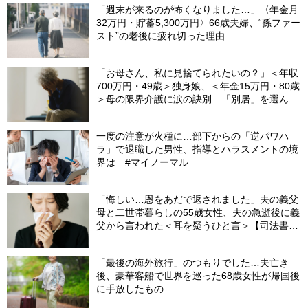
「週末が来るのが怖くなりました…」〈年金月
32万円・貯蓄5,300万円〉66歳夫婦、“孫ファー
スト”の老後に疲れ切った理由
「お母さん、私に見捨てられたいの？」＜年収
700万円・49歳＞独身娘、＜年金15万円・80歳
＞母の限界介護に涙の訣別…「別居」を選んだ
娘を襲った“罪悪感”の正体
一度の注意が火種に…部下からの「逆パワハ
ラ」で退職した男性、指導とハラスメントの境
界は #マイノーマル
「悔しい…恩をあだで返されました」夫の義父
母と二世帯暮らしの55歳女性、夫の急逝後に義
父から言われた＜耳を疑うひと言＞【司法書士
が解説】
「最後の海外旅行」のつもりでした…夫亡き
後、豪華客船で世界を巡った68歳女性が帰国後
に手放したもの