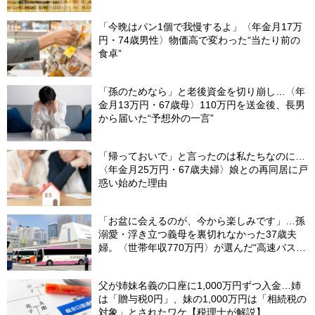
場概況】
「今晩はパン1個で我慢するよ」〈年金月17万
円・74歳男性〉物価高で変わった“当たり前の
食卓”
「孫のためなら」と老後資金を切り崩し…〈年
金月13万円・67歳母〉110万円を送金後、長男
から届いた“予想外の一言”
「帰っておいで」と言ったのは私たちなのに…
〈年金月25万円・67歳夫婦〉娘との再同居に戸
惑い始めた理由
「お盆に会えるのが、今から楽しみです」…孫
溺愛・浮き立つ義母を裏切れなかった37歳夫
婦。〈世帯年収770万円〉が選んだ“高速バス帰
省”の悲惨な結末
父が姉妹名義の口座に1,000万円ずつ入金…姉
は「贈与税0円」、妹の1,000万円は「相続税の
対象」とされたワケ【税理士が解説】