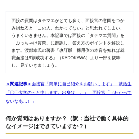
面接の質問はタテマエがとても多く、面接官の意図をつか
み損ねると「この人、わかってない」と思われてしまい、
うまくいきません。本記事では面接の「タテマエ質問」を
「ぶっちゃけ質問」に翻訳し、答え方のポイントを解説し
ます。渡部幸氏の著書『改訂版 採用側の本音を知れば就
職面接は9割成功する』（KADOKAWA）より一部を抜粋
し、見ていきましょう。
＜関連記事＞
面接官「簡単に自己紹介をお願いします」 就活生
「〇〇大学の～と申します。出身は…。」 面接官「（わかって
ないなあ…）」
何か質問はありますか？（訳：当社で働く具体的
なイメージはできていますか？）