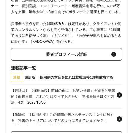
ナー、個別面談、エントリーシート・履歴書添削等を行い、のべ6万
人を支援。毎年大学1～3年生向けのボランティア講座も行っている。
採用側の視点を用いた就職成功力には定評があり、クライアントや同
業のコンサルタントからも高く評価されている。主な著書に『1週間
で面接に自信がつく本』（ナツメ社）、『わが子が就活を始めるとき
に読む本』（KADOKAWA）等がある。
著者プロフィール詳細
連載記事一覧
連載
改訂版 採用側の本音を知れば就職面接は9割成功する
【最終回】 【採用面接】前日の夜は「お笑い番組」を観ると効果
的！面接直前、これだけはやっておきたい「緊張を解きほぐす方
法」4選
2023/10/05
【第5回】 【採用面接】この質問が来たらチャンス！女性に対す
る「将来のキャリアについてどのように考えていますか？」
の“勝ちパターン”
2023/09/28