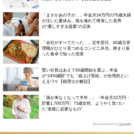
「まさかあの子が…」年金月24万円の75歳夫婦
が泣いた夏休み。孫を連れて帰省した長男
の“優しすぎる提案”の正体
「会社がすべてだった…」定年翌日、60歳元管
理職がひとり見つめるコンビニ弁当。静まり返
った食卓で知った現実
賢い社長はあえて60歳開始を選ぶ…年金
が“24%減額”でも「繰上げ受給」が合理的とい
えるワケ【税理士が解説】
「孫が来なくなって半年…」〈年金月22万円・
貯蓄1,700万円〉73歳女性、ようやく気づい
た“老後に必要なもの”
Recommended by