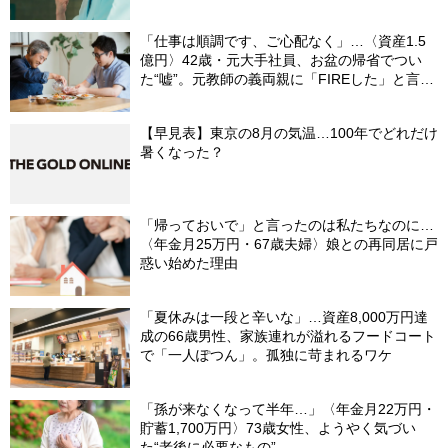
「仕事は順調です、ご心配なく」…〈資産1.5
億円〉42歳・元大手社員、お盆の帰省でつい
た“嘘”。元教師の義両親に「FIREした」と言え
なかったワケ
【早見表】東京の8月の気温…100年でどれだけ
暑くなった？
「帰っておいで」と言ったのは私たちなのに…
〈年金月25万円・67歳夫婦〉娘との再同居に戸
惑い始めた理由
「夏休みは一段と辛いな」…資産8,000万円達
成の66歳男性、家族連れが溢れるフードコート
で「一人ぽつん」。孤独に苛まれるワケ
「孫が来なくなって半年…」〈年金月22万円・
貯蓄1,700万円〉73歳女性、ようやく気づい
た“老後に必要なもの”