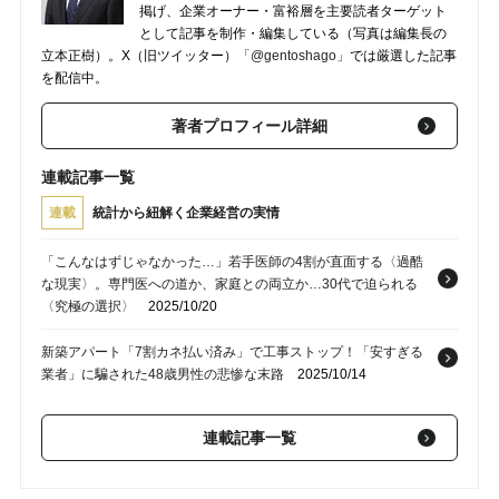
掲げ、企業オーナー・富裕層を主要読者ターゲット
として記事を制作・編集している（写真は編集長の
立本正樹）。X（旧ツイッター）
「@gentoshago」
では厳選した記事
を配信中。
著者プロフィール詳細
連載記事一覧
連載
統計から紐解く企業経営の実情
「こんなはずじゃなかった…」若手医師の4割が直面する〈過酷
な現実〉。専門医への道か、家庭との両立か…30代で迫られる
〈究極の選択〉
2025/10/20
新築アパート「7割カネ払い済み」で工事ストップ！「安すぎる
業者」に騙された48歳男性の悲惨な末路
2025/10/14
社員1人の早期離職で「640万円」が水の泡…なぜ「営業」と
連載記事一覧
「事務」ばかりが、すぐ辞めてしまうのか？
2025/09/01
国税庁資料で読み解く「47都道府県法人税」ランキング…1社あ