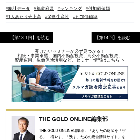
#統計データ
#都道府県
#ランキング
#付加価値額
#1人あたり売上高
#労働生産性
#付加価値率
【第13-1回】を読む
【第14回】を読む
受けたいセミナーが必ず見つかる！
相続・事業承継、国内不動産投資、海外不動産投資、
資産運用、生命保険活用など、セミナー情報はこちら ＞
THE GOLD ONLINE編集部
THE GOLD ONLINE編集部。『あなたの財産を「守
る」「増やす」「残す」ための総合情報サイト』を