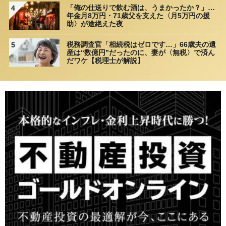
「俺の仕送りで飲む酒は、うまかったか？」…
4
年金月8万円・71歳父を支えた〈月5万円の援
助〉が途絶えた夜
税務調査官「相続税はゼロです…」66歳夫の遺
5
産は“数億円”だったのに、妻が〈無税〉で済ん
だワケ【税理士が解説】