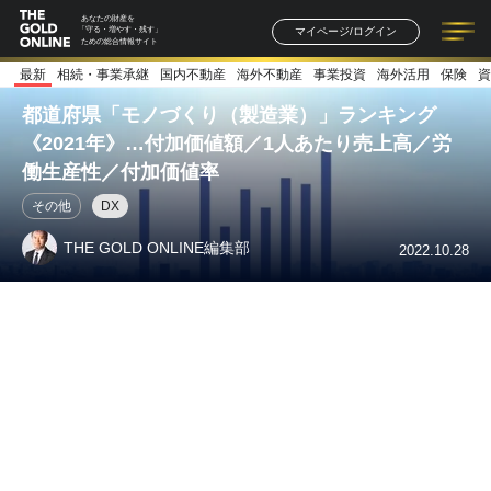
あなたの財産を
マイページ/ログイン
「守る・増やす・残す」
ための総合情報サイト
最新
相続・事業承継
国内不動産
海外不動産
事業投資
海外活用
保険
資
記事一覧
連載一覧
著者一覧
書籍一覧
セミナー情報
お知らせ
都道府県「モノづくり（製造業）」ランキング
《2021年》…付加価値額／1人あたり売上高／労
働生産性／付加価値率
その他
DX
THE GOLD ONLINE編集部
2022.10.28