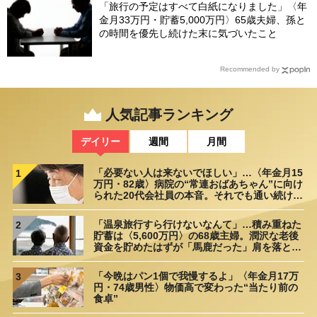
「旅行の予定はすべて白紙になりました」〈年
金月33万円・貯蓄5,000万円〉65歳夫婦、孫と
の時間を優先し続けた末に気づいたこと
Recommended by
人気記事ランキング
デイリー
週間
月間
「必要ない人は来ないでほしい」…〈年金月15
1
万円・82歳〉病院の“常連おばあちゃん”に向け
られた20代会社員の本音。それでも通い続ける
理由
「温泉旅行すら行けないなんて」…積み重ねた
2
貯蓄は〈5,600万円〉の68歳主婦。潤沢な老後
資金を貯めたはずが「馬鹿だった」肩を落とす
理由
「今晩はパン1個で我慢するよ」〈年金月17万
3
円・74歳男性〉物価高で変わった“当たり前の
食卓”