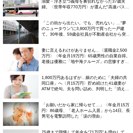
溺愛・浮き立つ義母を裏切れなかった37歳夫
婦。〈世帯年収770万円〉が選んだ“高速バス帰
省”の悲惨な結末
「この街から出たい。でも、売れない」…“夢
のニュータウン”に3,800万円で買った一戸建
て。30年後、59歳会社員が不動産会社から突き
つけられた「残酷な現実」
妻に言えるわけがありません…〈退職金2,500
万円〉〈年金月19万円〉65歳男性の自業自得。
老後は優雅に「地中海クルーズ」の悲惨すぎる
結末
1,800万円あるはずが…娘のために「夫婦の共
同口座」へ〈月15万円〉貯め続けた41歳妻が
ATMで絶句。夫を問い詰め、判明した「消えた
教育費」の行方
「お願いだから家に帰らせて…」〈年金月15万
円〉86歳母、「老人ホーム入居」から14日、長
男宅を電撃訪問した「涙の理由」
75歳まで我慢して年金を“71万円”も増やして