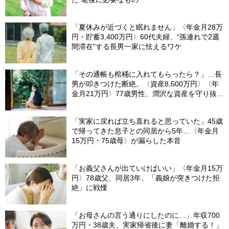
「夏休みが近づくと眠れません」〈年金月28万
円・貯蓄3,400万円〉60代夫婦、“孫連れで2週
間滞在”する長男一家に怯えるワケ
「その通帳も棺桶に入れてもらったら？」…長
男が叩きつけた断絶。〈資産8,500万円〉〈年
金月21万円〉77歳男性、潤沢な資産を守り抜い
た“代償”
「実家に戻れば立ち直れると思っていた」45歳
で帰ってきた息子との同居から5年…〈年金月
15万円・75歳母〉が漏らした本音
「お義父さんが出ていけばいい」〈年金月15万
円〉78歳父、同居3年、「義娘が突きつけた拒
絶」に戦慄
「お母さんの言う通りにしたのに…」年収700
万円・38歳夫、実家帰省後に妻「離婚する！」