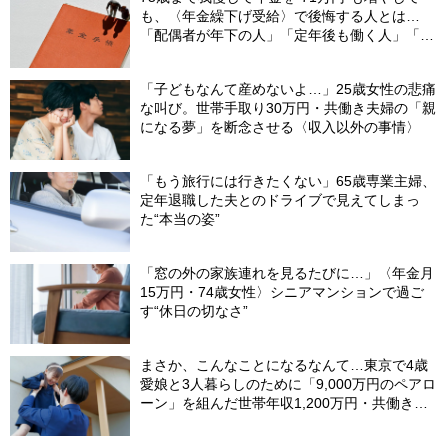
も、〈年金繰下げ受給〉で後悔する人とは…
「配偶者が年下の人」「定年後も働く人」「特
別な年金を受け取れる人」【CFPが解説】
「子どもなんて産めないよ…」25歳女性の悲痛
な叫び。世帯手取り30万円・共働き夫婦の「親
になる夢」を断念させる〈収入以外の事情〉
「もう旅行には行きたくない」65歳専業主婦、
定年退職した夫とのドライブで見えてしまっ
た“本当の姿”
「窓の外の家族連れを見るたびに…」〈年金月
15万円・74歳女性〉シニアマンションで過ご
す“休日の切なさ”
まさか、こんなことになるなんて…東京で4歳
愛娘と3人暮らしのために「9,000万円のペアロ
ーン」を組んだ世帯年収1,200万円・共働き夫
婦。別離のあと、夫が吐露した「離婚よりもし
んどかったこと」【FPが解説】