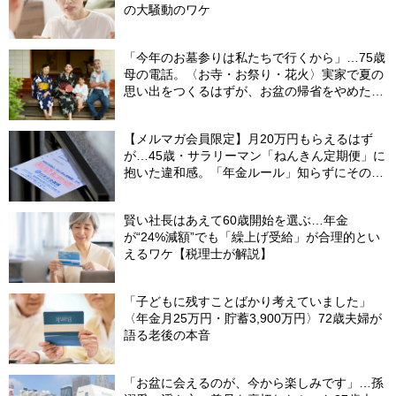
の大騒動のワケ
「今年のお墓参りは私たちで行くから」…75歳
母の電話。〈お寺・お祭り・花火〉実家で夏の
思い出をつくるはずが、お盆の帰省をやめた理
由
【メルマガ会員限定】月20万円もらえるはず
が…45歳・サラリーマン「ねんきん定期便」に
抱いた違和感。「年金ルール」知らずにそのま
ま20年…65歳で受け取ることになる年金額に唖
然「何かの間違いでは？」
賢い社長はあえて60歳開始を選ぶ…年金
が“24%減額”でも「繰上げ受給」が合理的とい
えるワケ【税理士が解説】
「子どもに残すことばかり考えていました」
〈年金月25万円・貯蓄3,900万円〉72歳夫婦が
語る老後の本音
「お盆に会えるのが、今から楽しみです」…孫