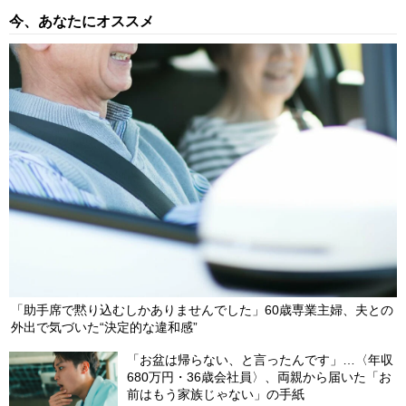
たりの「法人税課税所得額」が最も多いのは「東京都」だが、最
今、あなたにオススメ
も少ないのは？
2024/09/25
日本人の読書離れで苦境の「出版業界」頼みの電子市場にも一服
感…起死回生は？
2024/09/21
「助手席で黙り込むしかありませんでした」60歳専業主婦、夫との
外出で気づいた“決定的な違和感”
「お盆は帰らない、と言ったんです」…〈年収
680万円・36歳会社員〉、両親から届いた「お
前はもう家族じゃない」の手紙