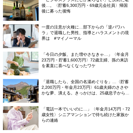
後…。〈貯蓄6,300万円・69歳元会社員〉帰国
後に募った後悔
一度の注意が火種に…部下からの「逆パワハ
ラ」で退職した男性、指導とハラスメントの境
界は #マイノーマル
「今日の夕飯、また増やさなきゃ…」〈年金月
23万円・貯蓄1,600万円〉72歳主婦、孫の来訪
を素直に喜べなくなったワケ
「退職したら、全国の名湯めぐりを」…〈貯蓄
2,200万円・年金月23万円〉61歳夫婦のささや
かな夢、潰える。きっかけは、25歳息子から届
いた「まさかのLINE」
「電話一本でいいのに…」〈年金月14万円・72
歳女性〉シニアマンションで待ち続けた家族か
らの連絡