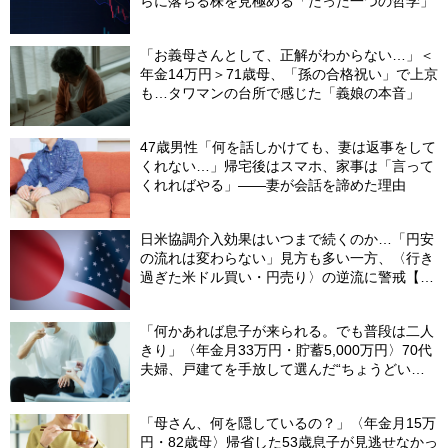
らに落ちる株を見極める「たった一つの哲学」
「お義母さんとして、正解がわからない…」＜
年金14万円＞71歳母、「孫の合格祝い」で上京
も…タワマンの台所で感じた「義娘の本音」
47歳男性「何を話しかけても、妻は返事をして
くれない…」帰宅後はスマホ、家事は「言って
くれればやる」――妻が会話を諦めた理由
日米協調介入効果はいつまで続くのか…「円安
の流れは変わらない」見方も多い一方、〈行き
過ぎた米ドル買い・円売り〉の逆流に警戒【8
月の米ドル／円予想レンジ「150～160円」の
根拠】
「何かあれば息子が来られる。でも普段は二人
きり」〈年金月33万円・貯蓄5,000万円〉70代
夫婦、戸建てを手放して選んだ“ちょうどいい
距離”
「母さん、何を隠しているの？」〈年金月15万
円・82歳母〉帰省した53歳息子が見逃せなかっ