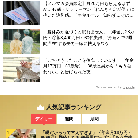
【メルマガ会員限定】月20万円もらえるはず
が…45歳・サラリーマン「ねんきん定期便」に
抱いた違和感。「年金ルール」知らずにそのま
ま20年…65歳で受け取ることになる年金額に唖
然「何かの間違いでは？」
「夏休みが近づくと眠れません」〈年金月28万
円・貯蓄3,400万円〉60代夫婦、“孫連れで2週
間滞在”する長男一家に怯えるワケ
「ごちそうしたことを後悔しています」〈年金
月17万円・69歳母〉…38歳長男から「もう会
わない」と告げられた夜
Recommended by
人気記事ランキング
デイリー
週間
月間
「親だからって甘えすぎよ」〈年金月13万円・
1
68歳母〉帰省した40歳長男に告げた「もう実家