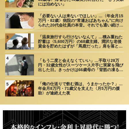
には泊めない」
「必要ない人は来ないでほしい」…〈年金月15
2
万円・82歳〉病院の“常連おばあちゃん”に向け
られた20代会社員の本音。それでも通い続ける
理由
「温泉旅行すら行けないなんて」…積み重ねた
3
貯蓄は〈5,600万円〉の68歳主婦。潤沢な老後
資金を貯めたはずが「馬鹿だった」肩を落とす
理由
4
「もう二度と会えなくていい」…手取り28万
円・32歳女性がスーツケース片手に実家を飛び
出した日。きっかけは66歳母の「背筋の凍る一
言」
「俺の仕送りで飲む酒は、うまかったか？」…
5
年金月8万円・71歳父を支えた〈月5万円の援
助〉が途絶えた夜