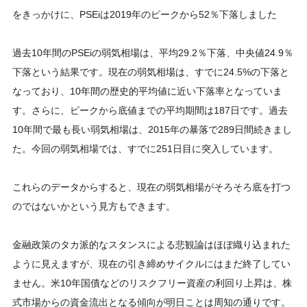
をきっかけに、PSEiは2019年のピークから52％下落しました
過去10年間のPSEiの弱気相場は、平均29.2％下落、中央値24.9％
下落という結果です。現在の弱気相場は、すでに24.5%の下落と
なっており、10年間の歴史的平均値に近い下落率となっていま
す。さらに、ピークから底値までの平均期間は187日です。過去
10年間で最も長い弱気相場は、2015年の暴落で289日間続きまし
た。今回の弱気相場では、すでに251日目に突入しています。
これらのデータからすると、現在の弱気相場がそろそろ底を打つ
のではないかという見方もできます。
金融政策のタカ派的なスタンスによる悲観論はほぼ織り込まれた
ように見えますが、現在の引き締めサイクルにはまだ終了してい
ません。米10年国債などのリスクフリー資産の利回り上昇は、株
式市場からの資金流出となる傾向が明日ことは周知の通りです。