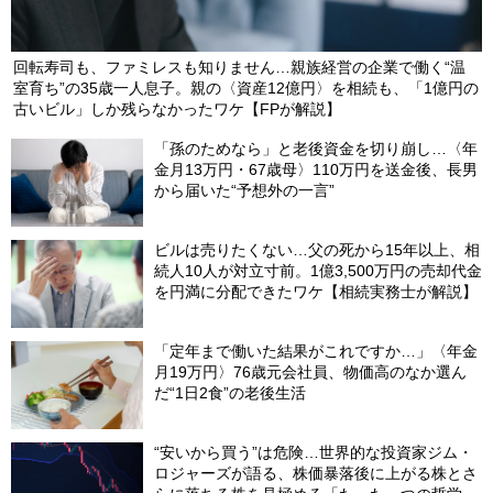
回転寿司も、ファミレスも知りません…親族経営の企業で働く“温
室育ち”の35歳一人息子。親の〈資産12億円〉を相続も、「1億円の
古いビル」しか残らなかったワケ【FPが解説】
「孫のためなら」と老後資金を切り崩し…〈年
金月13万円・67歳母〉110万円を送金後、長男
から届いた“予想外の一言”
ビルは売りたくない…父の死から15年以上、相
続人10人が対立寸前。1億3,500万円の売却代金
を円満に分配できたワケ【相続実務士が解説】
「定年まで働いた結果がこれですか…」〈年金
月19万円〉76歳元会社員、物価高のなか選ん
だ“1日2食”の老後生活
“安いから買う”は危険…世界的な投資家ジム・
ロジャーズが語る、株価暴落後に上がる株とさ