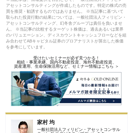
アセットコンサルティングが作成したものです。特定の株式の売
買を推奨・勧誘するものではありません。 ※当記事に基づいて
取られた投資行動の結果については、一般社団法人フィリピン・
アセットコンサルティング、幻冬舎グループは責任を負いませ
ん。 ※当記事の比較するターゲット株価は、過去あるいは業界
のバリュエーション、ディスカウントキャッシュフローなどを組
み合わせてABキャピタル証券のプロアナリストが算出した株価
を参考にしています。
受けたいセミナーが必ず見つかる！
相続・事業承継、国内不動産投資、海外不動産投資、
資産運用、生命保険活用など、セミナー情報はこちら ＞
家村 均
一般社団法人フィリピン・アセットコンサル