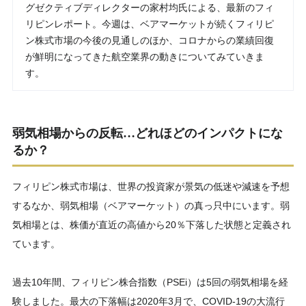
グゼクティブディレクターの家村均氏による、最新のフィ
リピンレポート。今週は、ベアマーケットが続くフィリピ
ン株式市場の今後の見通しのほか、コロナからの業績回復
が鮮明になってきた航空業界の動きについてみていきま
す。
弱気相場からの反転…どれほどのインパクトにな
るか？
フィリピン株式市場は、世界の投資家が景気の低迷や減速を予想
するなか、弱気相場（ベアマーケット）の真っ只中にいます。弱
気相場とは、株価が直近の高値から20％下落した状態と定義され
ています。
過去10年間、フィリピン株合指数（PSEi）は5回の弱気相場を経
験しました。最大の下落幅は2020年3月で、COVID-19の大流行