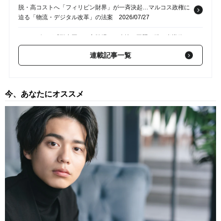
脱・高コストへ「フィリピン財界」が一斉決起…マルコス政権に
迫る「物流・デジタル改革」の法案
2026/07/27
フィリピンが「脱中国」の主戦場に…米比AI同盟が描く半導体
「逆転」のシナリオ
2026/07/20
連載記事一覧
成長率3.9％に下方修正…「フィリピン経済」を阻む〈中東原油
高〉と〈国内汚職〉の深刻内実
2026/07/13
今、あなたにオススメ
電気代高騰と汚職の二重苦…世界のサプライチェーン「次世代の
主役候補」フィリピンが直面する残酷な現実
2026/07/06