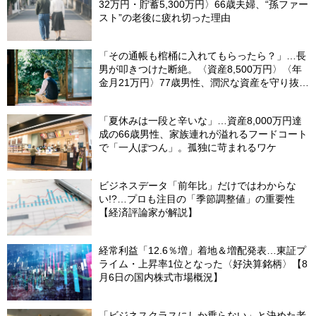
32万円・貯蓄5,300万円〉66歳夫婦、“孫ファー
スト”の老後に疲れ切った理由
「その通帳も棺桶に入れてもらったら？」…長
男が叩きつけた断絶。〈資産8,500万円〉〈年
金月21万円〉77歳男性、潤沢な資産を守り抜い
た“代償”
「夏休みは一段と辛いな」…資産8,000万円達
成の66歳男性、家族連れが溢れるフードコート
で「一人ぽつん」。孤独に苛まれるワケ
ビジネスデータ「前年比」だけではわからな
い!?…プロも注目の「季節調整値」の重要性
【経済評論家が解説】
経常利益「12.6％増」着地＆増配発表…東証プ
ライム・上昇率1位となった〈好決算銘柄〉【8
月6日の国内株式市場概況】
「ビジネスクラスにしか乗らない」と決めた老