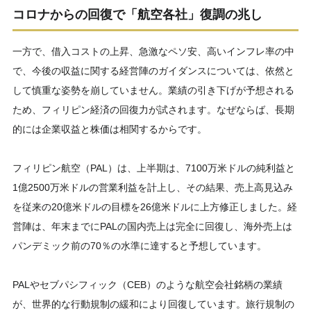
コロナからの回復で「航空各社」復調の兆し
一方で、借入コストの上昇、急激なペソ安、高いインフレ率の中
で、今後の収益に関する経営陣のガイダンスについては、依然と
して慎重な姿勢を崩していません。業績の引き下げが予想される
ため、フィリピン経済の回復力が試されます。なぜならば、長期
的には企業収益と株価は相関するからです。
フィリピン航空（PAL）は、上半期は、7100万米ドルの純利益と
1億2500万米ドルの営業利益を計上し、その結果、売上高見込み
を従来の20億米ドルの目標を26億米ドルに上方修正しました。経
営陣は、年末までにPALの国内売上は完全に回復し、海外売上は
パンデミック前の70％の水準に達すると予想しています。
PALやセブパシフィック（CEB）のような航空会社銘柄の業績
が、世界的な行動規制の緩和により回復しています。旅行規制の