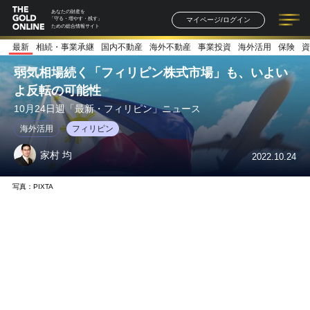
あなたの財産を
マイページ/ログイン
「守る・増やす・残す」
ための総合情報サイト
最新
相続・事業承継
国内不動産
海外不動産
事業投資
海外活用
保険
資
記事一覧
連載一覧
著者一覧
書籍一覧
セミナー情報
お知らせ
弱気相場続く「フィリピン株式市場」も、いよい
よ反転の可能性
10月24日週「最新・フィリピン」ニュース
海外活用
フィリピン
家村 均
2022.10.24
写真：PIXTA