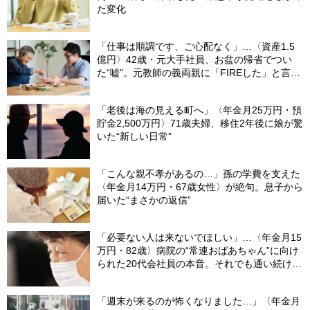
た変化
「仕事は順調です、ご心配なく」…〈資産1.5
億円〉42歳・元大手社員、お盆の帰省でつい
た“嘘”。元教師の義両親に「FIREした」と言え
なかったワケ
「老後は海の見える町へ」〈年金月25万円・預
貯金2,500万円〉71歳夫婦、移住2年後に娘が驚
いた“新しい日常”
「こんな親不孝があるの…」孫の学費を支えた
〈年金月14万円・67歳女性〉が絶句。息子から
届いた“まさかの返信”
「必要ない人は来ないでほしい」…〈年金月15
万円・82歳〉病院の“常連おばあちゃん”に向け
られた20代会社員の本音。それでも通い続ける
理由
「週末が来るのが怖くなりました…」〈年金月