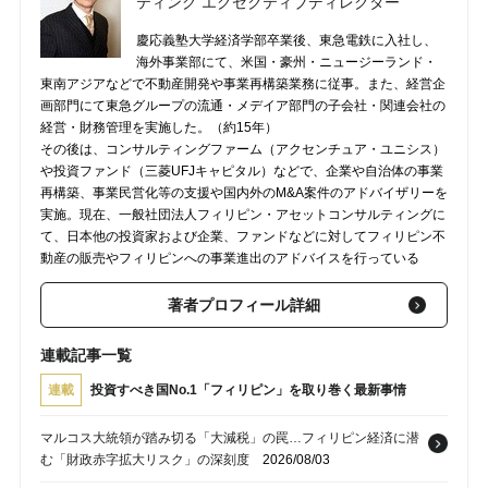
ティング エグゼクティブディレクター
慶応義塾大学経済学部卒業後、東急電鉄に入社し、
海外事業部にて、米国・豪州・ニュージーランド・
東南アジアなどで不動産開発や事業再構築業務に従事。また、経営企
画部門にて東急グループの流通・メデイア部門の子会社・関連会社の
経営・財務管理を実施した。（約15年）
その後は、コンサルティングファーム（アクセンチュア・ユニシス）
や投資ファンド（三菱UFJキャピタル）などで、企業や自治体の事業
再構築、事業民営化等の支援や国内外のM&A案件のアドバイザリーを
実施。現在、一般社団法人フィリピン・アセットコンサルティングに
て、日本他の投資家および企業、ファンドなどに対してフィリピン不
動産の販売やフィリピンへの事業進出のアドバイスを行っている
著者プロフィール詳細
連載記事一覧
連載
投資すべき国No.1「フィリピン」を取り巻く最新事情
マルコス大統領が踏み切る「大減税」の罠…フィリピン経済に潜
む「財政赤字拡大リスク」の深刻度
2026/08/03