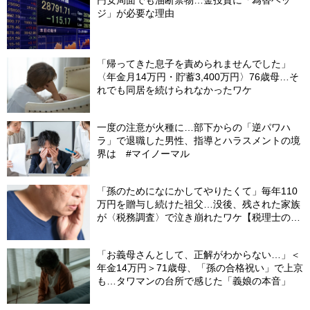
円安局面でも油断禁物…金投資に「為替ヘッ
ジ」が必要な理由
「帰ってきた息子を責められませんでした」
〈年金月14万円・貯蓄3,400万円〉76歳母…そ
れでも同居を続けられなかったワケ
一度の注意が火種に…部下からの「逆パワハ
ラ」で退職した男性、指導とハラスメントの境
界は #マイノーマル
「孫のためになにかしてやりたくて」毎年110
万円を贈与し続けた祖父…没後、残された家族
が〈税務調査〉で泣き崩れたワケ【税理士の助
言】
「お義母さんとして、正解がわからない…」＜
年金14万円＞71歳母、「孫の合格祝い」で上京
も…タワマンの台所で感じた「義娘の本音」