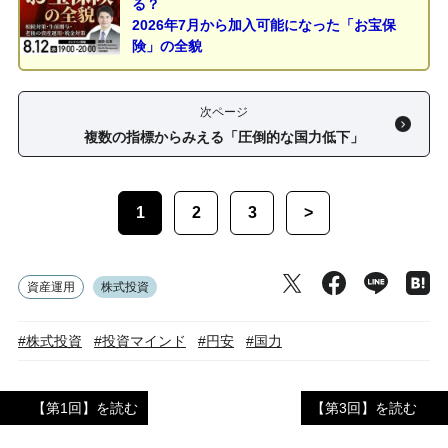
る？
2026年7月から加入可能になった「お宝保
険」の全貌
次ページ
複数の指標からみえる「圧倒的な国力低下」
1
2
3
>
資産運用
株式投資
#株式投資
#投資マインド
#円安
#国力
【第1回】を読む
【第3回】を読む