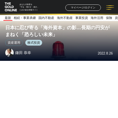
あなたの財産を
マイページ/ログイン
「守る・増やす・残す」
ための総合情報サイト
最新
相続・事業承継
国内不動産
海外不動産
事業投資
海外活用
保険
資
記事一覧
連載一覧
著者一覧
書籍一覧
セミナー情報
お知らせ
日本に忍び寄る「海外資本」の影…長期の円安が
まねく「恐ろしい未来」
資産運用
株式投資
鎌田 恭幸
2022.8.26