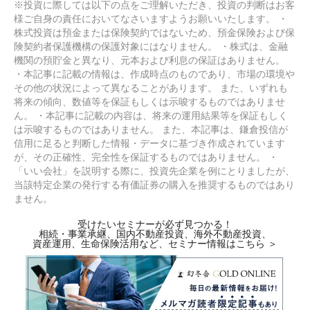
※投資に際しては以下の点をご理解いただき、投資の判断はお客
様ご自身の責任においてなさいますようお願いいたします。 ・
株式投資は預金または保険契約ではないため、預金保険および保
険契約者保護機構の保護対象にはなりません。 ・株式は、金融
機関の預貯金と異なり、元本および利息の保証はありません。
・本記事に記載の情報は、作成時点のものであり、市場の環境や
その他の状況によって異なることがあります。 また、いずれも
将来の傾向、数値等を保証もしくは示唆するものではありませ
ん。 ・本記事に記載の内容は、将来の運用結果等を保証もしく
は示唆するものではありません。 また、本記事は、鎌倉投信が
信用に足ると判断した情報・データに基づき作成されています
が、その正確性、完全性を保証するものではありません。 ・
「いい会社」を説明する際に、投資先企業を例にとりましたが、
当該特定企業の発行する有価証券の購入を推奨するものではあり
ません。
受けたいセミナーが必ず見つかる！
相続・事業承継、国内不動産投資、海外不動産投資、
資産運用、生命保険活用など、セミナー情報はこちら ＞