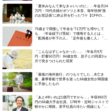
根拠】
「夏休みなんて来なきゃいいのに」…年金月24
万円・70代夫婦がポツリと本音。毎年恒例“孫
のお世話係”に終止符を打ったワケ【CFPの助
言】
75歳まで我慢して年金を“71万円”も増やして
も、〈年金繰下げ受給〉で後悔する人とは…
「配偶者が年下の人」「定年後も働く人」「特
別な年金を受け取れる人」【CFPが解説】
「こんなはずじゃなかった…」〈年金月9万
円・貯蓄50万円〉84歳女性、息子との同居3ヵ
月で突きつけられた現実
「最後の海外旅行」のつもりでした…夫亡き
後、豪華客船で世界を巡った68歳女性が帰国後
に手放したもの
「あと4年いれば1億円ですから…」年収850万
円の56歳大手会社員、17時半・定時ジャストで
軽やかに帰路。若手社員の冷たい視線にも「だ