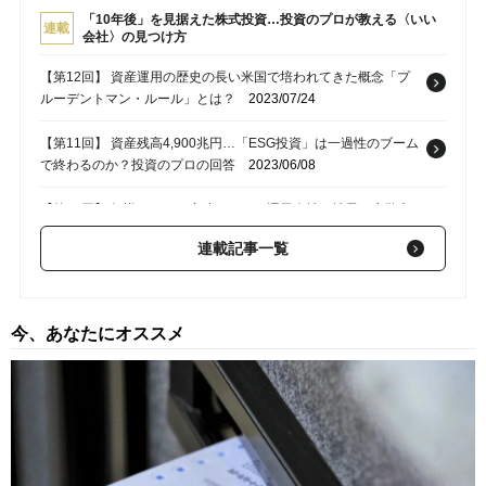
「10年後」を見据えた株式投資…投資のプロが教える〈いい
連載
会社〉の見つけ方
【第12回】 資産運用の歴史の長い米国で培われてきた概念「プ
ルーデントマン・ルール」とは？
2023/07/24
【第11回】 資産残高4,900兆円…「ESG投資」は一過性のブーム
で終わるのか？投資のプロの回答
2023/06/08
【第10回】 知識だけでは意味がない…運用会社の社長が小学生
から学んだ「金融教育」の本質
2023/05/11
連載記事一覧
【第9回】 リーマンショックの再来？欧米大銀行の破綻が「対岸
の火事」とはいえないワケ【投資のプロが解説】
2023/03/31
今、あなたにオススメ
【第8回】 メリットだらけにみえるが…来年スタート「新NISA」
に潜む“2つの落とし穴”【投資のプロが解説】
2023/03/03