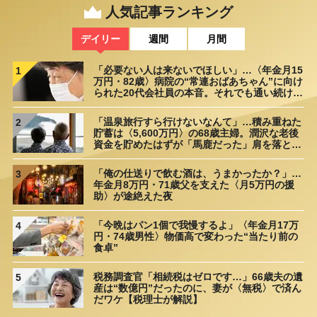
人気記事ランキング
デイリー
週間
月間
「必要ない人は来ないでほしい」…〈年金月15
1
万円・82歳〉病院の“常連おばあちゃん”に向け
られた20代会社員の本音。それでも通い続ける
理由
「温泉旅行すら行けないなんて」…積み重ねた
2
貯蓄は〈5,600万円〉の68歳主婦。潤沢な老後
資金を貯めたはずが「馬鹿だった」肩を落とす
理由
「俺の仕送りで飲む酒は、うまかったか？」…
3
年金月8万円・71歳父を支えた〈月5万円の援
助〉が途絶えた夜
「今晩はパン1個で我慢するよ」〈年金月17万
4
円・74歳男性〉物価高で変わった“当たり前の
食卓”
税務調査官「相続税はゼロです…」66歳夫の遺
5
産は“数億円”だったのに、妻が〈無税〉で済ん
だワケ【税理士が解説】