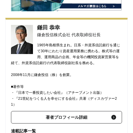
鎌田 恭幸
鎌倉投信株式会社 代表取締役社長
1965年島根県生まれ。日系・外資系信託銀行を通じ
て30年にわたり資産運用業務に携わる。株式等の運
用、運用商品の企画、年金等の機関投資家営業等を
経て、外資系信託銀行の代表取締役副社長を務める。
2008年11月に鎌倉投信（株）を創業。
■著作等
・『日本で一番投資したい会社』（アチーブメント出版）
・『21世紀をつくる人を幸せにする会社』共著（ディスカヴァー2
1）
著者プロフィール詳細
連載記事一覧