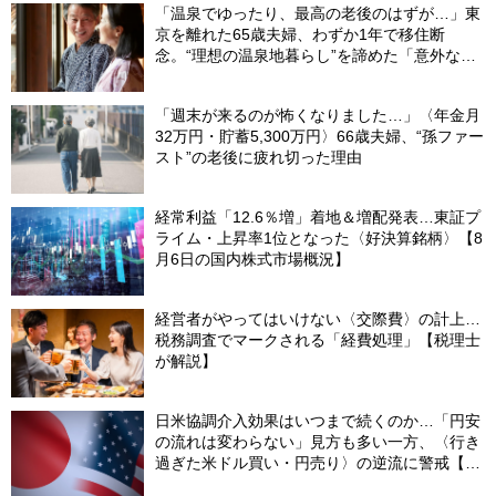
「温泉でゆったり、最高の老後のはずが…」東
京を離れた65歳夫婦、わずか1年で移住断
念。“理想の温泉地暮らし”を諦めた「意外な理
由」
「週末が来るのが怖くなりました…」〈年金月
32万円・貯蓄5,300万円〉66歳夫婦、“孫ファー
スト”の老後に疲れ切った理由
経常利益「12.6％増」着地＆増配発表…東証プ
ライム・上昇率1位となった〈好決算銘柄〉【8
月6日の国内株式市場概況】
経営者がやってはいけない〈交際費〉の計上…
税務調査でマークされる「経費処理」【税理士
が解説】
日米協調介入効果はいつまで続くのか…「円安
の流れは変わらない」見方も多い一方、〈行き
過ぎた米ドル買い・円売り〉の逆流に警戒【8
月の米ドル／円予想レンジ「150～160円」の