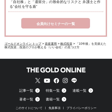
「自社株」と「遺留分」の致命的なリスクと 弁護士と作
る”会社を守る盾”
会員向けセミナーの一覧
ゴールドオンライン トップ
>
資産運用
>
株式投資
>
「10年後」を見据えた
株式投資…投資のプロが教える〈いい会社〉の見つけ方
記事一覧
特集一覧
連載一覧
著者一覧
書籍一覧
このサイトについて
免責事項
プライバシーポリシー