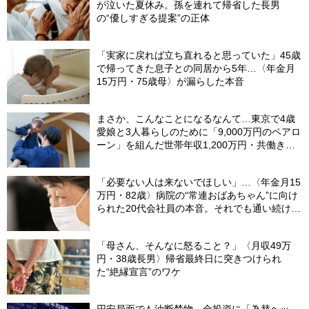
が泣いた夏休み。孫を連れて帰省した長男
の“優しすぎる提案”の正体
「実家に戻れば立ち直れると思っていた」45歳
で帰ってきた息子との同居から5年…〈年金月
15万円・75歳母〉が漏らした本音
まさか、こんなことになるなんて…東京で4歳
愛娘と3人暮らしのために「9,000万円のペアロ
ーン」を組んだ世帯年収1,200万円・共働き夫
婦。別離のあと、夫が吐露した「離婚よりもし
んどかったこと」【FPが解説】
「必要ない人は来ないでほしい」…〈年金月15
万円・82歳〉病院の“常連おばあちゃん”に向け
られた20代会社員の本音。それでも通い続ける
理由
「母さん、そんなに怒ること？」〈月収49万
円・38歳長男〉帰省最終日に突きつけられ
た“絶縁宣言”のワケ