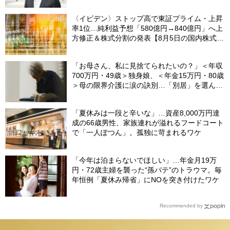
からなに？」の理由【CFPの助言】
〈イビデン〉ストップ高で東証プライム・上昇
率1位…純利益予想「580億円→840億円」へ上
方修正＆株式分割の発表【8月5日の国内株式市
場概況】
「お母さん、私に見捨てられたいの？」＜年収
700万円・49歳＞独身娘、＜年金15万円・80歳
＞母の限界介護に涙の訣別…「別居」を選んだ
娘を襲った“罪悪感”の正体
「夏休みは一段と辛いな」…資産8,000万円達
成の66歳男性、家族連れが溢れるフードコート
で「一人ぽつん」。孤独に苛まれるワケ
「今年は泊まらないでほしい」…年金月19万
円・72歳主婦を襲った“孫バテ”のトラウマ。毎
年恒例「夏休み帰省」にNOを突き付けたワケ
Recommended by