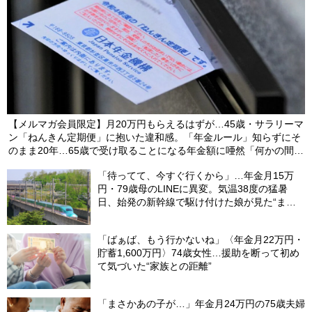
【メルマガ会員限定】月20万円もらえるはずが…45歳・サラリーマ
ン「ねんきん定期便」に抱いた違和感。「年金ルール」知らずにそ
のまま20年…65歳で受け取ることになる年金額に唖然「何かの間違
いでは？」
「待ってて、今すぐ行くから」…年金月15万
円・79歳母のLINEに異変。気温38度の猛暑
日、始発の新幹線で駆け付けた娘が見た“まさ
かの光景”
「ばぁば、もう行かないね」〈年金月22万円・
貯蓄1,600万円〉74歳女性…援助を断って初め
て気づいた“家族との距離”
「まさかあの子が…」年金月24万円の75歳夫婦