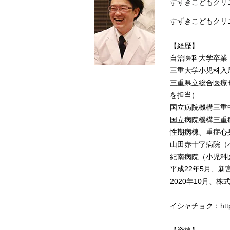
すずきこどもクリニ
すずきこどもクリ
【経歴】
自治医科大学卒業
三重大学小児科入
三重県立総合医療
を担当）
国立病院機構三重
国立病院機構三重
性期病棟、重症心
山田赤十字病院（
紀南病院（小児科
平成22年5月、
2020年10月、
イシャチョク：
ht