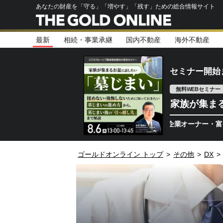
あなたの財産を「守る」「増やす」「残す」ための総合情報サイト
最新
相続・事業承継
国内不動産
海外不動産
セミナー開始
無料WEBセミナー
家族が集ま
資産1億円以上の企業オーナー・富裕層のため
ゴールドオンライン トップ
>
その他
>
DX
>