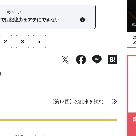
次ページ
療では記憶力をアテにできない
2
3
＞
酬
【第12回】の記事を読む