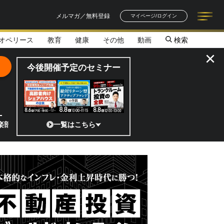
メルマガ／無料登録
マイページ/ログイン
オペリース
教育
健康
その他
動画
検索
記事一覧
連載一覧
著者一覧
書籍一覧
セミナー情報
お知らせ
×
今後開催予定のセミナー
セミナー／なぜ、墓じまいをするのか／墓じまいで起きやすい親族トラブ
一覧はこちら