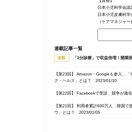
【資格】
日本小児科学会認
日本小児皮膚科学
（ケアマネジャー
連載記事一覧
連載
「3分診療」で収益倍増！開業
【第23回】 Amazon・Googleも
ク・ヘルス」とは？
2023/01/10
【第22回】 Facebookで受診…競争
【第21回】 利用者累計600万人…韓国
ウ」とは？
2023/01/05
【第20回】 病院の数も医師の数も足り
2023/01/02