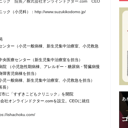
ック 院長／株式会社オンラインドクター.com CEO
ニック（小児科）：
http://www.suzukikodomo.jp/
局
センター（小児一般病棟、新生児集中治療室、小児救急
中央医療センター（新生児集中治療室を担当）
病院 （小児急性期病棟、アレルギー・糖尿病・腎臓病慢
身障害児病棟を担当）
小児一般病棟、新生児集中治療室、小児救急を担当）
医長）
新宮市に「すずきこどもクリニック」を開院
株式会社オンラインドクター.comを設立。CEOに就任
tps://ishachoku.com/