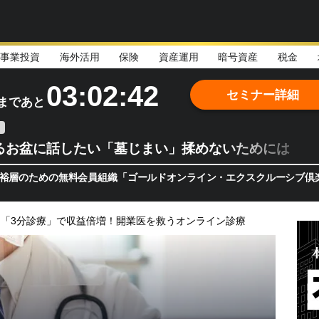
事業投資
海外活用
保険
資産運用
暗号資産
税金
03:02:41
セミナー詳細
まであと
るお盆に話したい「墓じまい」揉めないためには
の無料会員組織「ゴールドオンライン・エクスクルーシブ倶楽部」主催
「3分診療」で収益倍増！開業医を救うオンライン診療