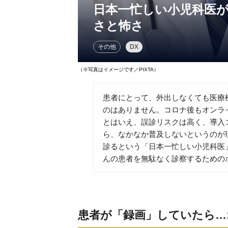
日本一忙しい小児科医
さと怖さ
その他
DX
（※写真はイメージです／PIXTA）
患者にとって、外出しなくても医療
のはありません。コロナ後もオンラ
とはいえ、誤診リスクは高く、導入
ら、なかなか普及しないというのが現
診るという「日本一忙しい小児科医
んの患者を無駄なく診察するための
患者が「録画」していたら…