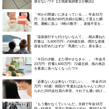
放せないワケ【土地家屋調査士が解説】
「何かの間違いに決まっている…」年金32万
円・元公務員の60代夫婦が記帳して震えた瞬
間。通帳に並ぶ〈9桁の数字〉、老後不安を一
瞬で吹き飛ばした“17年前の決断”【FPが解説】
「温泉旅行すら行けないなんて」…積み重ねた
貯蓄は〈5,600万円〉の68歳主婦。潤沢な老後
資金を貯めたはずが「馬鹿だった」肩を落とす
理由
「今日の夕飯、また増やさなきゃ…」〈年金月
23万円・貯蓄1,600万円〉72歳主婦、孫の来訪
を素直に喜べなくなったワケ
「必要ない人は来ないでほしい」…〈年金月15
万円・82歳〉病院の“常連おばあちゃん”に向け
られた20代会社員の本音。それでも通い続ける
理由
「もう働かなくていいんだ」夫婦で年金18万
円・65歳夫。気楽な老後のはずが、週刊誌を読