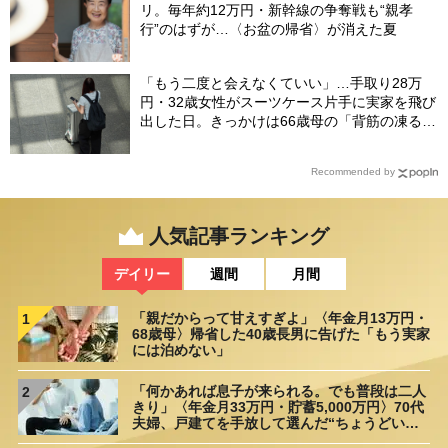
リ。毎年約12万円・新幹線の争奪戦も“親孝
行”のはずが…〈お盆の帰省〉が消えた夏
「もう二度と会えなくていい」…手取り28万
円・32歳女性がスーツケース片手に実家を飛び
出した日。きっかけは66歳母の「背筋の凍る一
言」
Recommended by
人気記事ランキング
デイリー
週間
月間
「親だからって甘えすぎよ」〈年金月13万円・
1
68歳母〉帰省した40歳長男に告げた「もう実家
には泊めない」
「何かあれば息子が来られる。でも普段は二人
2
きり」〈年金月33万円・貯蓄5,000万円〉70代
夫婦、戸建てを手放して選んだ“ちょうどいい
距離”