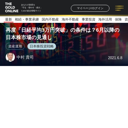
あなたの財産を
マイページ/ログイン
「守る・増やす・残す」
ための総合情報サイト
最新
相続・事業承継
国内不動産
海外不動産
事業投資
海外活用
保険
資
記事一覧
連載一覧
著者一覧
書籍一覧
セミナー情報
お知らせ
再度「日経平均3万円突破」の条件は？6月以降の
日本株市場の見通し
資産運用
日本株投資戦略
中村 貴司
2021.6.8