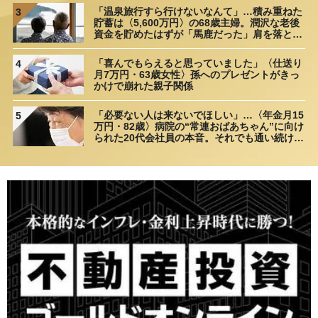
「温泉旅行すら行けないなんて」…積み重ねた
3
貯蓄は〈5,600万円〉の68歳主婦。潤沢な老後
資金を貯めたはずが「馬鹿だった」肩を落とす
理由
「喜んでもらえると思っていました」〈仕送り
4
月7万円・63歳女性〉孫へのプレゼントがきっ
かけで崩れた親子関係
「必要ない人は来ないでほしい」…〈年金月15
5
万円・82歳〉病院の“常連おばあちゃん”に向け
られた20代会社員の本音。それでも通い続ける
理由