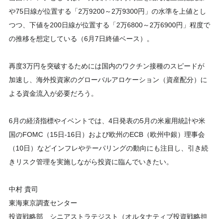
や75日線が位置する「2万9200～2万9300円」の水準を上値とし
つつ、下値を200日線が位置する「2万6800～2万6900円」程度で
の推移を想定している（6月7日終値ベース）。
再度3万円を突破するためには国内のワクチン接種のスピードが
加速し、海外投資家のグローバルアロケーション（資産配分）に
よる資金流入が必要だろう。
6月の経済指標やイベントでは、4日発表の5月の米雇用統計や米
国のFOMC（15日-16日）および欧州のECB（欧州中銀）理事会
（10日）などインフレやテーパリングの動向にも注目し、引き続
きリスク管理を実施しながら投資に臨んでいきたい。
中村 貴司
東海東京調査センター
投資戦略部 シニアストラテジスト（オルタナティブ投資戦略担