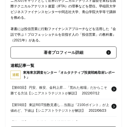
ニカルのキャリアとして世界のテクニカルアナリスト協会を束ねる国
際テクニカルアナリスト連盟（IFTA）の理事などを歴任。早稲田大学
ビジネスファイナンスセンターや同志社大学、青山学院大学等で講師
を務める。
著書には投信営業に行動ファイナンスアプローチなどを活用した『会
話で学ぶ！プロフェッショナルを目指す人の「投信営業」の教科書』
（2021年）がある。
著者プロフィール詳細
連載記事一覧
東海東京調査センター「オルタナティブ投資戦略取材レポー
連載
ト」
【第60回】 円安、株安、金利上昇…「荒れた相場」だからこそ
勝てる方法【シニアストラテジストが解説】
2022/07/12
【第59回】 東証REIT指数見通し…当面は「2100ポイント」が上
値めど、下値は【シニアストラテジストが解説】
2022/06/23
【第58回】 2022年後半の日本株投資戦略【シニアストラテジス