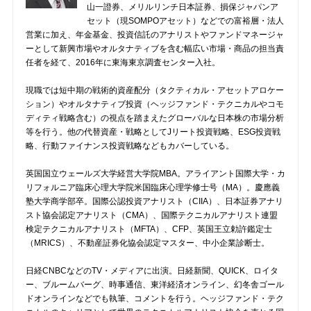
山一證券、メリルリンチ日本証券、損保ジャパンア
セット（現SOMPOアセット）などでの富裕層・法人
営業に加え、年金基金、投資信託のアナリストやファンドマネージャ
ーとして新興市場やオルタナティブを含む幅広い市場・商品の担当責
任者を経て、2016年に東海東京調査センター入社。
現職では短中期の戦術的資産配分（タクティカル・アセットアロケー
ション）やオルタナティブ投資（ヘッジファンド・テクニカルやコモ
ディティ戦略含む）の視点を踏まえたグローバルな日本株の市場分析
等を行う。他の代替資産・戦略としてJリート投資戦略、ESG投資戦
略、行動ファイナンス投資戦略などもカバーしている。
英国国立ウェールズ大学経営大学院MBA。アライアント国際大学・カ
リフォルニア臨床心理大学院米国臨床心理学修士号（MA）。慶應義
塾大学商学部卒。国際公認投資アナリスト（CIIA）、日本証券アナリ
スト協会認定アナリスト（CMA）、国際テクニカルアナリスト連盟
検定テクニカルアナリスト（MFTA）、CFP、英国王立勅許鑑定士
（MRICS）、不動産証券化協会認定マスター、中小企業診断士。
日経CNBCなどのTV・メディアに出演。日経新聞、QUICK、ロイタ
ー、ブルームバーグ、時事通信、東洋経済オンライン、幻冬舎ゴール
ドオンラインなどでも執筆、コメントを行う。ヘッジファンド・テク