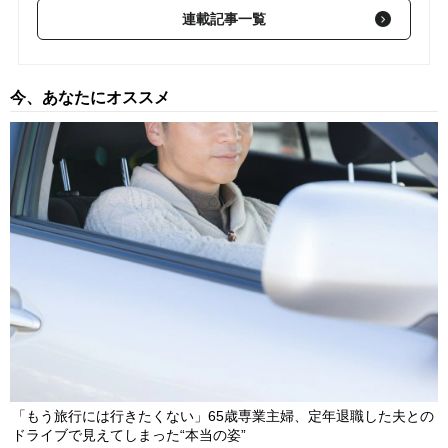
トが解説】
2022/06/11
連載記事一覧
【第57回】 4～5月のリート動向…ホテル特化型リートが引き続
き堅調【シニアストラテジストが解説】
2022/06/01
今、あなたにオススメ
【第56回】 シニアストラテジストが「相場調整時のESG投資戦
略」を解説
2022/05/18
「もう旅行には行きたくない」65歳専業主婦、定年退職した夫との
ドライブで見えてしまった“本当の姿”