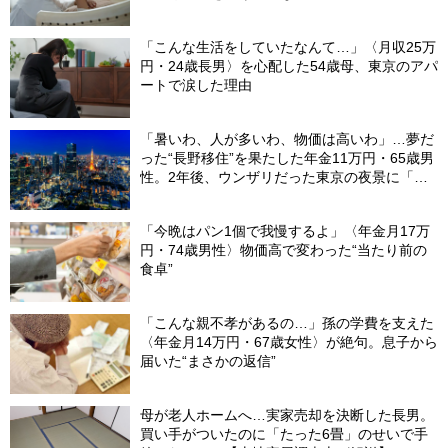
「こんな生活をしていたなんて…」〈月収25万
円・24歳長男〉を心配した54歳母、東京のアパ
ートで涙した理由
「暑いわ、人が多いわ、物価は高いわ」…夢だ
った“長野移住”を果たした年金11万円・65歳男
性。2年後、ウンザリだった東京の夜景に「癒
された」ワケ
「今晩はパン1個で我慢するよ」〈年金月17万
円・74歳男性〉物価高で変わった“当たり前の
食卓”
「こんな親不孝があるの…」孫の学費を支えた
〈年金月14万円・67歳女性〉が絶句。息子から
届いた“まさかの返信”
母が老人ホームへ…実家売却を決断した長男。
買い手がついたのに「たった6畳」のせいで手