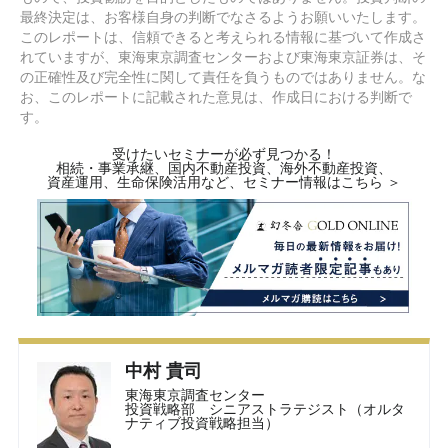
最終決定は、お客様自身の判断でなさるようお願いいたします。
このレポートは、信頼できると考えられる情報に基づいて作成さ
れていますが、東海東京調査センターおよび東海東京証券は、そ
の正確性及び完全性に関して責任を負うものではありません。な
お、このレポートに記載された意見は、作成日における判断で
す。
受けたいセミナーが必ず見つかる！
相続・事業承継、国内不動産投資、海外不動産投資、
資産運用、生命保険活用など、セミナー情報はこちら ＞
中村 貴司
東海東京調査センター
投資戦略部 シニアストラテジスト（オルタ
ナティブ投資戦略担当）