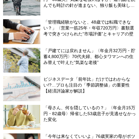
んでも時計の針が進まない、独り飯も美味しく
ない日々…半年後、“時給1200円のバイト”を始
めたシニアの現実
「管理職経験がないと、48歳では転職できな
い？」〈営業一筋25年・年収720万円〉書類選
考で突きつけられた“市場評価”とキャリアの壁
「戸建てには戻れません」〈年金月32万円・貯
蓄4,800万円〉70代夫婦、都心タワマンへの住
み替えで叶えた“気楽な老後”
ビジネスデータ「前年比」だけではわからな
い!?…プロも注目の「季節調整値」の重要性
【経済評論家が解説】
「母さん、何を隠しているの？」〈年金月15万
円・82歳母〉帰省した53歳息子が見逃せなかっ
た変化
「今年は来なくていいよ」76歳実家の母がポツ