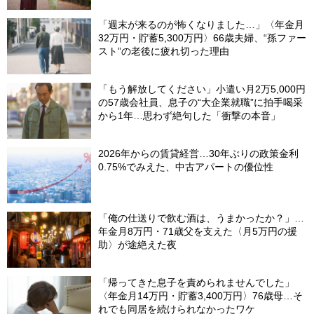
「週末が来るのが怖くなりました…」〈年金月
32万円・貯蓄5,300万円〉66歳夫婦、“孫ファー
スト”の老後に疲れ切った理由
「もう解放してください」小遣い月2万5,000円
の57歳会社員、息子の“大企業就職”に拍手喝采
から1年…思わず絶句した「衝撃の本音」
2026年からの賃貸経営…30年ぶりの政策金利
0.75%でみえた、中古アパートの優位性
「俺の仕送りで飲む酒は、うまかったか？」…
年金月8万円・71歳父を支えた〈月5万円の援
助〉が途絶えた夜
「帰ってきた息子を責められませんでした」
〈年金月14万円・貯蓄3,400万円〉76歳母…そ
れでも同居を続けられなかったワケ