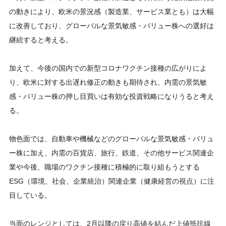
の動きにより、欧米の景況感（製造業、サービス業とも）は大幅
に改善しており、グローバルな景気敏感・バリュー株への選好は
継続すると考える。
加えて、今後の国内での新型コロナワクチン接種の広がりによ
り、欧米に対する出遅れ修正の動きも期待され、内需の景気敏
感・バリュー株の押し目買いは有効な投資戦略になりうると考え
る。
物色面では、自動車や機械などのグローバルな景気敏感・バリュ
ー株に加え、内需の百貨店、旅行、鉄道、その他サービス関連企
業や今後、職場のワクチン接種に積極的に取り組もうとする
ESG（環境、社会、企業統治）関連企業（健康経営の視点）に注
目している。
当面のレンジとしては、2月以降の戻り高値を結んだ上値抵抗線