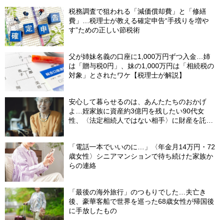
税務調査で狙われる「減価償却費」と「修繕
費」…税理士が教える確定申告“手残りを増や
す”ための正しい節税術
父が姉妹名義の口座に1,000万円ずつ入金…姉
は「贈与税0円」、妹の1,000万円は「相続税の
対象」とされたワケ【税理士が解説】
安心して暮らせるのは、あんたたちのおかげ
よ…姪家族に資産約3億円を残したい90代女
性、〈法定相続人ではない相手〉に財産を託せ
たワケ【相続実務士が解説】
「電話一本でいいのに…」〈年金月14万円・72
歳女性〉シニアマンションで待ち続けた家族か
らの連絡
「最後の海外旅行」のつもりでした…夫亡き
後、豪華客船で世界を巡った68歳女性が帰国後
に手放したもの