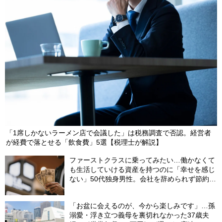
「1席しかないラーメン店で会議した」は税務調査で否認。経営者
が経費で落とせる「飲食費」5選【税理士が解説】
ファーストクラスに乗ってみたい…働かなくて
も生活していける資産を持つのに「幸せを感じ
ない」50代独身男性。会社を辞められず節約生
活をずっと続けてしまうワケ
「お盆に会えるのが、今から楽しみです」…孫
溺愛・浮き立つ義母を裏切れなかった37歳夫