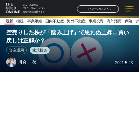
あなたの財産を
マイページ/ログイン
「守る・増やす・残す」
ための総合情報サイト
最新
相続・事業承継
国内不動産
海外不動産
事業投資
海外活用
保険
資
記事一覧
連載一覧
著者一覧
書籍一覧
セミナー情報
お知らせ
空売りした株が「踏み上げ」で思わぬ上昇…買い
戻しは正解か？
資産運用
株式投資
川合 一啓
2021.5.23