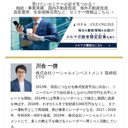
受けたいセミナーが必ず見つかる！
相続・事業承継、国内不動産投資、海外不動産投資、
資産運用、生命保険活用など、セミナー情報はこちら ＞
川合 一啓
株式会社ソーシャルインベストメント 取締役
CTO
2013年、現在につながる株式投資手法に出合い、ソ
ニーグループで会社員をしながら200万円を元手にト
レードを開始。2014年には専業トレーダーとして独立し順調に資産
を伸ばす。2016年、わずか1ヵ月で全財産3,000万円をなくし、タク
シー運転手として再就職、再び兼業トレーダーとなる。2017～2018
年、年利300～400％達成。2019年、株式会社ソーシャルインベスト
メントにて、多くの教え子を稼げるトレーダーへ導くべく活動してい
る。