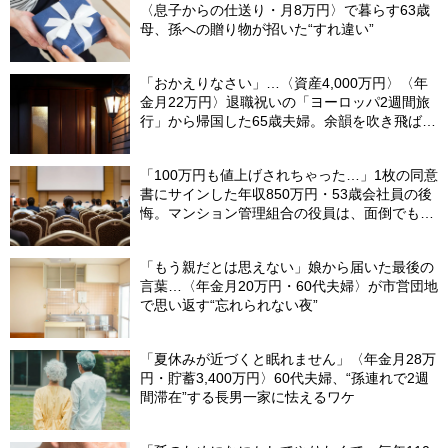
〈息子からの仕送り・月8万円〉で暮らす63歳
母、孫への贈り物が招いた“すれ違い”
「おかえりなさい」…〈資産4,000万円〉〈年
金月22万円〉退職祝いの「ヨーロッパ2週間旅
行」から帰国した65歳夫婦。余韻を吹き飛ばし
た“破綻の影”
「100万円も値上げされちゃった…」1枚の同意
書にサインした年収850万円・53歳会社員の後
悔。マンション管理組合の役員は、面倒でも自
分でやらないと〈損する〉ワケ【マンション管
理コンサルタントが警鐘】
「もう親だとは思えない」娘から届いた最後の
言葉…〈年金月20万円・60代夫婦〉が市営団地
で思い返す“忘れられない夜”
「夏休みが近づくと眠れません」〈年金月28万
円・貯蓄3,400万円〉60代夫婦、“孫連れで2週
間滞在”する長男一家に怯えるワケ