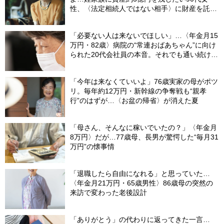
性、〈法定相続人ではない相手〉に財産を託せ
たワケ【相続実務士が解説】
「必要ない人は来ないでほしい」…〈年金月15
万円・82歳〉病院の“常連おばあちゃん”に向け
られた20代会社員の本音。それでも通い続ける
理由
「今年は来なくていいよ」76歳実家の母がポツ
リ。毎年約12万円・新幹線の争奪戦も“親孝
行”のはずが…〈お盆の帰省〉が消えた夏
「母さん、そんなに稼いでいたの？」〈年金月
8万円〉だが…77歳母、長男が驚愕した“毎月31
万円”の懐事情
「退職したら自由になれる」と思っていた…
〈年金月21万円・65歳男性〉86歳母の突然の
来訪で変わった老後設計
「ありがとう」の代わりに返ってきた一言…