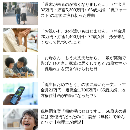
「週末が来るのが怖くなりました…」〈年金月
32万円・貯蓄5,300万円〉66歳夫婦、“孫ファー
スト”の老後に疲れ切った理由
「お祝いも、お小遣いも出せません」〈年金月
20万円・貯蓄1,400万円〉72歳女性、孫が来な
くなって気づいたこと
「お母さん、もう大丈夫だから」…娘が笑顔で
告げたひと言。家族に尽くしてきた73歳女性が
「孫離れ」を突き付けられた日
「誕生日おめでとう」の後に続いた一文…〈年
金月21万円・退職金1,700万円〉65歳夫婦、地
方移住計画が白紙になったワケ
税務調査官「相続税はゼロです…」66歳夫の遺
産は“数億円”だったのに、妻が〈無税〉で済ん
だワケ【税理士が解説】