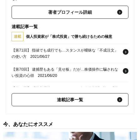
著者プロフィール詳細
連載記事一覧
連載
個人投資家が「株式投資」で勝ち続けるための極意
【第71回】 指値でも成行でも…スタンスが曖昧な「不成注文」
の使い方
2021/06/27
【第70回】 逮捕歴もある「見せ板」だが…株価操作に騙されな
い投資の心得
2021/06/20
【第69回】 「株主優待」に目がくらみ…短絡的判断で陥る「投
資リスク」
2021/06/13
連載記事一覧
【第68回】 「騰落レシオが130％超だから買い」この投資判断は
正解か？
2021/06/06
今、あなたにオススメ
【第67回】 株価下落がチャンス…「逆張り手法」で一発逆転を
狙うには？
2021/05/30