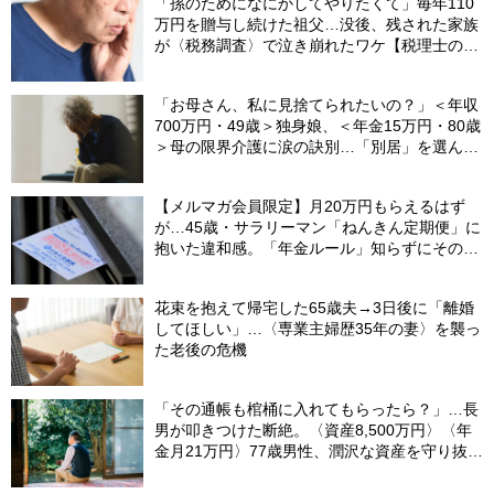
「孫のためになにかしてやりたくて」毎年110
万円を贈与し続けた祖父…没後、残された家族
が〈税務調査〉で泣き崩れたワケ【税理士の助
言】
「お母さん、私に見捨てられたいの？」＜年収
700万円・49歳＞独身娘、＜年金15万円・80歳
＞母の限界介護に涙の訣別…「別居」を選んだ
娘を襲った“罪悪感”の正体
【メルマガ会員限定】月20万円もらえるはず
が…45歳・サラリーマン「ねんきん定期便」に
抱いた違和感。「年金ルール」知らずにそのま
ま20年…65歳で受け取ることになる年金額に唖
然「何かの間違いでは？」
花束を抱えて帰宅した65歳夫→3日後に「離婚
してほしい」…〈専業主婦歴35年の妻〉を襲っ
た老後の危機
「その通帳も棺桶に入れてもらったら？」…長
男が叩きつけた断絶。〈資産8,500万円〉〈年
金月21万円〉77歳男性、潤沢な資産を守り抜い
た“代償”