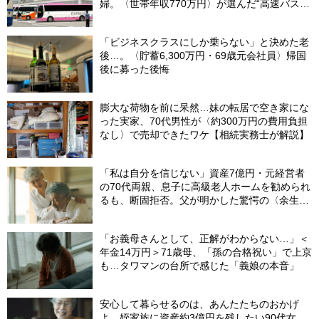
婦。〈世帯年収770万円〉が選んだ“高速バス帰
省”の悲惨な結末
「ビジネスクラスにしか乗らない」と決めた老
後…。〈貯蓄6,300万円・69歳元会社員〉帰国
後に募った後悔
膨大な荷物を前に呆然…妹の転居で空き家にな
った実家、70代男性が〈約300万円の費用負担
なし〉で売却できたワケ【相続実務士が解説】
「私は自分を信じない」資産7億円・元経営者
の70代両親、息子に高級老人ホームを勧められ
るも、断固拒否。父が明かした驚愕の〈余生計
画〉【FPが解説】
「お義母さんとして、正解がわからない…」＜
年金14万円＞71歳母、「孫の合格祝い」で上京
も…タワマンの台所で感じた「義娘の本音」
安心して暮らせるのは、あんたたちのおかげ
よ…姪家族に資産約3億円を残したい90代女