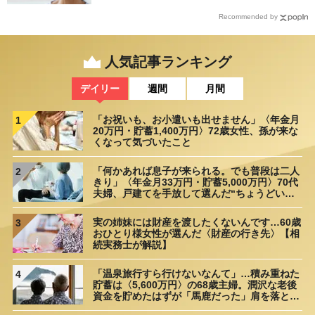
Recommended by
人気記事ランキング
デイリー
週間
月間
「お祝いも、お小遣いも出せません」〈年金月
1
20万円・貯蓄1,400万円〉72歳女性、孫が来な
くなって気づいたこと
「何かあれば息子が来られる。でも普段は二人
2
きり」〈年金月33万円・貯蓄5,000万円〉70代
夫婦、戸建てを手放して選んだ“ちょうどいい
距離”
実の姉妹には財産を渡したくないんです…60歳
3
おひとり様女性が選んだ〈財産の行き先〉【相
続実務士が解説】
「温泉旅行すら行けないなんて」…積み重ねた
4
貯蓄は〈5,600万円〉の68歳主婦。潤沢な老後
資金を貯めたはずが「馬鹿だった」肩を落とす
理由