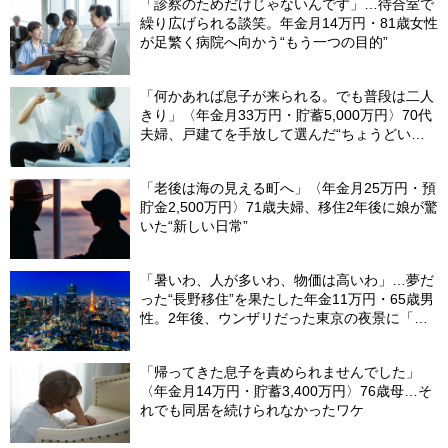
「診察のためだけじゃないんです」…待合室で
繰り広げられる談笑。年金月14万円・81歳女性
が足繁く病院へ向かう“もう一つの目的”
「何かあれば息子が来られる。でも普段は二人
きり」〈年金月33万円・貯蓄5,000万円〉70代
夫婦、戸建てを手放して選んだ“ちょうどいい
距離”
「老後は海の見える町へ」〈年金月25万円・預
貯金2,500万円〉71歳夫婦、移住2年後に娘が驚
いた“新しい日常”
「暑いわ、人が多いわ、物価は高いわ」…夢だ
った“長野移住”を果たした年金11万円・65歳男
性。2年後、ウンザリだった東京の夜景に「癒
された」ワケ
「帰ってきた息子を責められませんでした」
〈年金月14万円・貯蓄3,400万円〉76歳母…そ
れでも同居を続けられなかったワケ