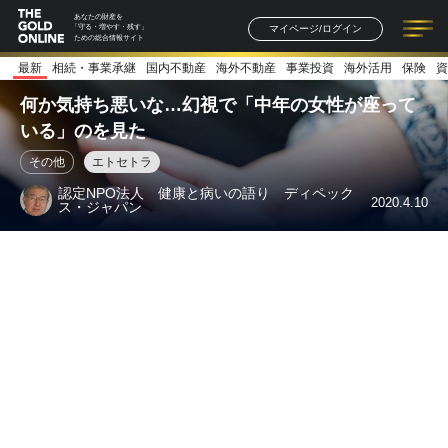
あなたの財産を
マイページ/ログイン
「守る・増やす・残す」
ための総合情報サイト
最新
相続・事業承継
国内不動産
海外不動産
事業投資
海外活用
保険
資
記事一覧
連載一覧
著者一覧
書籍一覧
セミナー情報
お知らせ
何か気持ち悪いな…幻視で「中年の女性が座って
いる」のを見た
その他
エトセトラ
認定NPO法人 健康と病いの語り ディペック
2020.4.10
ス・ジャパン