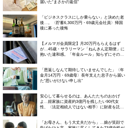
届いた“まさかの返信”
「ビジネスクラスにしか乗らない」と決めた老
後…。〈貯蓄6,300万円・69歳元会社員〉帰国
後に募った後悔
【メルマガ会員限定】月20万円もらえるはず
が…45歳・サラリーマン「ねんきん定期便」に
抱いた違和感。「年金ルール」知らずにそのま
ま20年…65歳で受け取ることになる年金額に唖
然「何かの間違いでは？」
「恩返しなんて期待していませんでした」〈年
金月14万円・69歳母〉長年支えた息子から届い
た“思いがけない申し出”
安心して暮らせるのは、あんたたちのおかげ
よ…姪家族に資産約3億円を残したい90代女
性、〈法定相続人ではない相手〉に財産を託せ
たワケ【相続実務士が解説】
「お母さん、もう大丈夫だから」…娘が笑顔で
告げたひと言。家族に尽くしてきた73歳女性が