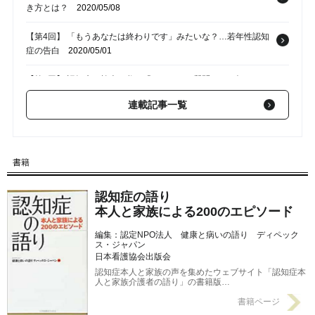
き方とは？
2020/05/08
【第4回】 「もうあなたは終わりです」みたいな？…若年性認知
症の告白
2020/05/01
【第3回】 認知症の検査に父は「くだらない質問だ」と怒りだし
てしまった
2020/04/24
連載記事一覧
【第1回】 「だんだんだんだん自分自身がわからなくて」認知
症、生の声
2020/03/31
書籍
認知症の語り
本人と家族による200のエピソード
編集：認定NPO法人 健康と病いの語り ディペック
ス・ジャパン
日本看護協会出版会
認知症本人と家族の声を集めたウェブサイト「認知症本
人と家族介護者の語り」の書籍版…
書籍ページ