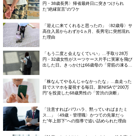
円・38歳長男〉帰省最終日に突きつけられ
た“絶縁宣言”のワケ
「迎えに来てくれると思ったの」〈82歳母〉サ
高住入居からわずか1ヵ月、長男宅に突然現れ
た理由
「もう二度と会えなくていい」…手取り28万
円・32歳女性がスーツケース片手に実家を飛び
出した日。きっかけは66歳母の「背筋の凍る一
言」
「株なんてやるんじゃなかったな」…血走った
目でスマホを凝視する毎日。新NISAで“200万
円”を投資した68歳男性の「苦渋の決断」
「注意すればパワハラ、黙っていればまたミ
ス…」〈49歳・管理職〉かつての先輩だっ
た“年上部下”への指導で追い詰められた理由