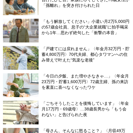
「孫離れ」を突き付けられた日
「もう解放してください」小遣い月2万5,000円
の57歳会社員、息子の“大企業就職”に拍手喝采
から1年…思わず絶句した「衝撃の本音」
「戸建てには戻れません」〈年金月32万円・貯
蓄4,800万円〉70代夫婦、都心タワマンへの住
み替えで叶えた“気楽な老後”
「今日の夕飯、また増やさなきゃ…」〈年金月
23万円・貯蓄1,600万円〉72歳主婦、孫の来訪
を素直に喜べなくなったワケ
「ごちそうしたことを後悔しています」〈年金
月17万円・69歳母〉…38歳長男から「もう会
わない」と告げられた夜
「母さん、そんなに怒ること？」〈月収49万