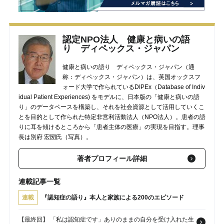
認定NPO法人 健康と病いの語
り ディペックス・ジャパン
健康と病いの語り ディペックス・ジャパン（通
称：ディペックス・ジャパン）は、英国オックスフ
ォード大学で作られているDIPEx（Database of Indiv
idual Patient Experiences) をモデルに、日本版の「健康と病いの語
り」のデータベースを構築し、それを社会資源として活用していくこ
とを目的として作られた特定非営利活動法人（NPO法人）。患者の語
りに耳を傾けるところから「患者主体の医療」の実現を目指す。理事
長は別府 宏圀氏（写真）。
著者プロフィール詳細
連載記事一覧
連載
『認知症の語り』本人と家族による200のエピソード
【最終回】 「私は認知症です」ありのままの自分を受け入れた生