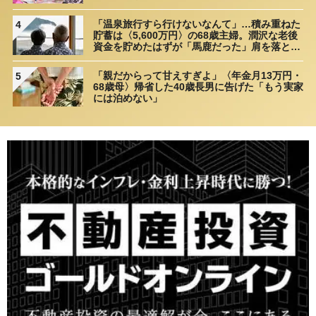
「温泉旅行すら行けないなんて」…積み重ねた
4
貯蓄は〈5,600万円〉の68歳主婦。潤沢な老後
資金を貯めたはずが「馬鹿だった」肩を落とす
理由
「親だからって甘えすぎよ」〈年金月13万円・
5
68歳母〉帰省した40歳長男に告げた「もう実家
には泊めない」