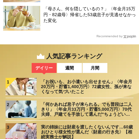
「母さん、何を隠しているの？」〈年金月15万
円・82歳母〉帰省した53歳息子が見逃せなかっ
た変化
Recommended by
人気記事ランキング
デイリー
週間
月間
「お祝いも、お小遣いも出せません」〈年金月
1
20万円・貯蓄1,400万円〉72歳女性、孫が来な
くなって気づいたこと
「何かあれば息子が来られる。でも普段は二人
2
きり」〈年金月33万円・貯蓄5,000万円〉70代
夫婦、戸建てを手放して選んだ“ちょうどいい
距離”
実の姉妹には財産を渡したくないんです…60歳
3
おひとり様女性が選んだ〈財産の行き先〉【相
続実務士が解説】