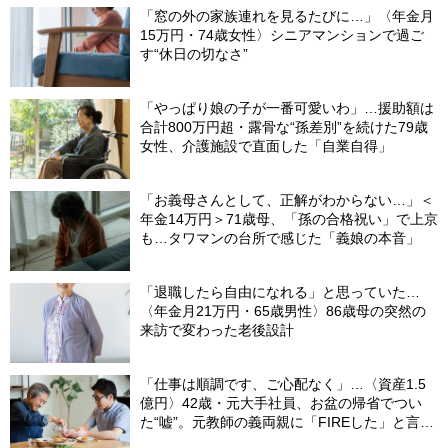
「窓の外の家族連れを見るたびに…」〈年金月
15万円・74歳女性〉シニアマンションで過ご
す“休日の切なさ”
「やっぱり娘の子が一番可愛いわ」…援助額は
合計800万円超・露骨な“孫差別”を続けた79歳
女性、介護施設で直面した「自業自得」
「お義母さんとして、正解がわからない…」＜
年金14万円＞71歳母、「孫の合格祝い」で上京
も…タワマンの台所で感じた「義娘の本音」
「退職したら自由になれる」と思っていた…
〈年金月21万円・65歳男性〉86歳母の突然の
来訪で変わった老後設計
「仕事は順調です、ご心配なく」…〈資産1.5
億円〉42歳・元大手社員、お盆の帰省でつい
た“嘘”。元教師の義両親に「FIREした」と言え
なかったワケ