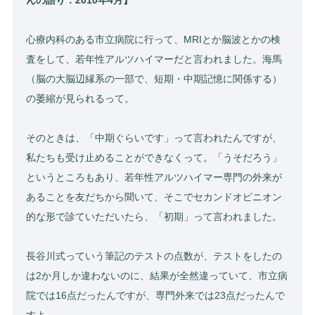
んの語り：2010年4月】
心療内科のある市立病院に行って、MRIとか脳波とかの検
査をして、若年性アルツハイマーだと言われました。海馬
（脳の大脳辺縁系の一部で、短期・中期記憶に関係する）
の萎縮が見られるって。
そのときは、「中期ぐらいです」って言われたんですが、
私たちも受け止めることができなくって。「うそだろう」
というところもあり、若年性アルツハイマー専門の外来が
あることを友だちから聞いて、そこでセカンドオピニオン
的な形で診ていただいたら、「初期」って言われました。
長谷川式っていう筆記のテストの点数が、テストをしたの
は2か月しか違わないのに、結果が全然違っていて、市立病
院では16点だったんですが、専門外来では23点だったんで