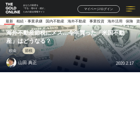
あなたの財産を
マイページ/ログイン
「守る・増やす・残す」
ための総合情報サイト
最新
相続・事業承継
国内不動産
海外不動産
事業投資
海外活用
保険
資
記事一覧
連載一覧
著者一覧
書籍一覧
セミナー情報
お知らせ
海外不動産節税にメス…今年買った「米国不動
産」はどうなる？
税金
節税
山田 典正
2020.2.17