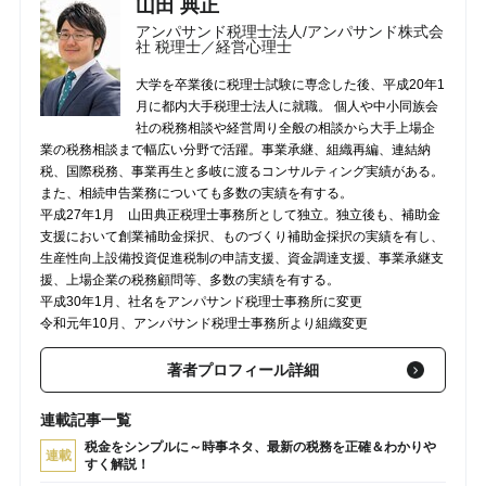
山田 典正
アンパサンド税理士法人/アンパサンド株式会
社 税理士／経営心理士
大学を卒業後に税理士試験に専念した後、平成20年1
月に都内大手税理士法人に就職。 個人や中小同族会
社の税務相談や経営周り全般の相談から大手上場企
業の税務相談まで幅広い分野で活躍。事業承継、組織再編、連結納
税、国際税務、事業再生と多岐に渡るコンサルティング実績がある。
また、相続申告業務についても多数の実績を有する。
平成27年1月 山田典正税理士事務所として独立。独立後も、補助金
支援において創業補助金採択、ものづくり補助金採択の実績を有し、
生産性向上設備投資促進税制の申請支援、資金調達支援、事業承継支
援、上場企業の税務顧問等、多数の実績を有する。
平成30年1月、社名をアンパサンド税理士事務所に変更
令和元年10月、アンパサンド税理士事務所より組織変更
著者プロフィール詳細
連載記事一覧
税金をシンプルに～時事ネタ、最新の税務を正確＆わかりや
連載
すく解説！