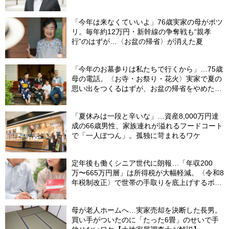
からなに？」の理由【CFPの助言】
「今年は来なくていいよ」76歳実家の母がポツ
リ。毎年約12万円・新幹線の争奪戦も“親孝
行”のはずが…〈お盆の帰省〉が消えた夏
「今年のお墓参りは私たちで行くから」…75歳
母の電話。〈お寺・お祭り・花火〉実家で夏の
思い出をつくるはずが、お盆の帰省をやめた理
由
「夏休みは一段と辛いな」…資産8,000万円達
成の66歳男性、家族連れが溢れるフードコート
で「一人ぽつん」。孤独に苛まれるワケ
定年後も働くシニア世代に朗報…「年収200
万〜665万円層」は所得税が大幅軽減。〈令和8
年税制改正〉で世帯の手取りを底上げするポイ
ント【CFPが解説】
母が老人ホームへ…実家売却を決断した長男。
買い手がついたのに「たった6畳」のせいで手