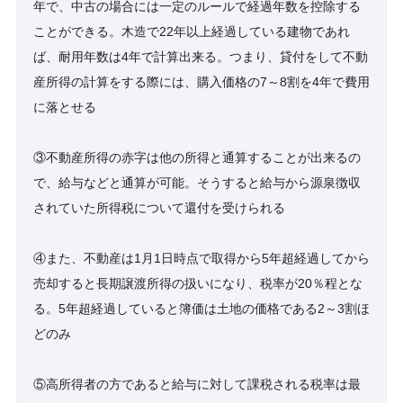
年で、中古の場合には一定のルールで経過年数を控除する
ことができる。木造で22年以上経過している建物であれ
ば、耐用年数は4年で計算出来る。つまり、貸付をして不動
産所得の計算をする際には、購入価格の7～8割を4年で費用
に落とせる
③不動産所得の赤字は他の所得と通算することが出来るの
で、給与などと通算が可能。そうすると給与から源泉徴収
されていた所得税について還付を受けられる
④また、不動産は1月1日時点で取得から5年超経過してから
売却すると長期譲渡所得の扱いになり、税率が20％程とな
る。5年超経過していると簿価は土地の価格である2～3割ほ
どのみ
⑤高所得者の方であると給与に対して課税される税率は最