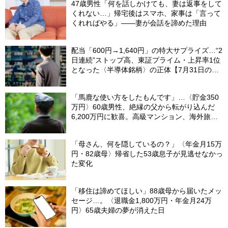
47歳男性「何を話しかけても、妻は返事をして
くれない…」帰宅後はスマホ、家事は「言って
くれればやる」――妻が会話を諦めた理由
配当「600円→1,640円」の特大サプライズ…“2
日連続”ストップ高、東証プライム・上昇率1位
となった〈半導体銘柄〉の正体【7月31日の国
内株式市場概況】
「馬鹿な使い方をしたもんです」…〈貯金350
万円〉60歳男性、絶縁の父から転がり込んだ
6,200万円に歓喜。高級マンション、海外旅
行…夢の生活の〈終着駅〉
「母さん、何を隠しているの？」〈年金月15万
円・82歳母〉帰省した53歳息子が見逃せなかっ
た変化
「移住は諦めてほしい」88歳母から届いたメッ
セージ…。〈退職金1,800万円・年金月24万
円〉65歳夫婦の夢が消えた日