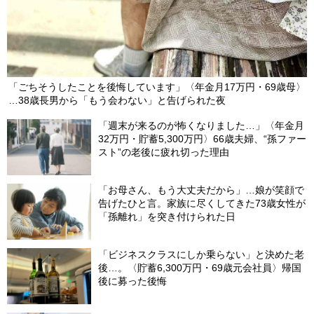
「ごちそうしたことを後悔しています」〈年金月17万円・69歳母〉
…38歳長男から「もう会わない」と告げられた夜
「週末が来るのが怖くなりました…」〈年金月
32万円・貯蓄5,300万円〉66歳夫婦、“孫ファー
スト”の老後に疲れ切った理由
「お母さん、もう大丈夫だから」…娘が笑顔で
告げたひと言。家族に尽くしてきた73歳女性が
「孫離れ」を突き付けられた日
「ビジネスクラスにしか乗らない」と決めた老
後…。〈貯蓄6,300万円・69歳元会社員〉帰国
後に募った後悔