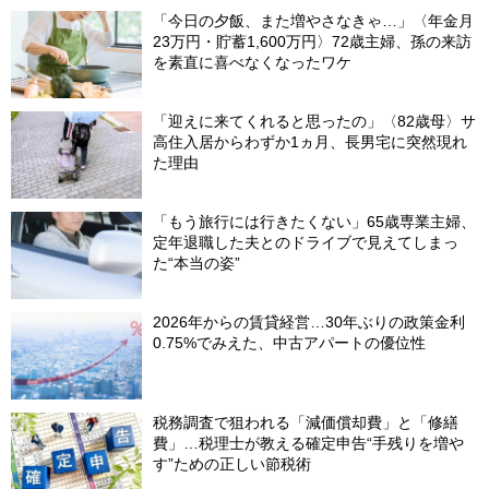
「今日の夕飯、また増やさなきゃ…」〈年金月
23万円・貯蓄1,600万円〉72歳主婦、孫の来訪
を素直に喜べなくなったワケ
「迎えに来てくれると思ったの」〈82歳母〉サ
高住入居からわずか1ヵ月、長男宅に突然現れ
た理由
「もう旅行には行きたくない」65歳専業主婦、
定年退職した夫とのドライブで見えてしまっ
た“本当の姿”
2026年からの賃貸経営…30年ぶりの政策金利
0.75%でみえた、中古アパートの優位性
税務調査で狙われる「減価償却費」と「修繕
費」…税理士が教える確定申告“手残りを増や
す”ための正しい節税術