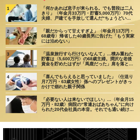
「何かあれば息子が来られる。でも普段は二人
1
きり」〈年金月33万円・貯蓄5,000万円〉70代
夫婦、戸建てを手放して選んだ“ちょうどいい
距離”
「親だからって甘えすぎよ」〈年金月13万円・
2
68歳母〉帰省した40歳長男に告げた「もう実家
には泊めない」
「温泉旅行すら行けないなんて」…積み重ねた
3
貯蓄は〈5,600万円〉の68歳主婦。潤沢な老後
資金を貯めたはずが「馬鹿だった」肩を落とす
理由
「喜んでもらえると思っていました」〈仕送り
4
月7万円・63歳女性〉孫へのプレゼントがきっ
かけで崩れた親子関係
「必要ない人は来ないでほしい」…〈年金月15
5
万円・82歳〉病院の“常連おばあちゃん”に向け
られた20代会社員の本音。それでも通い続ける
理由