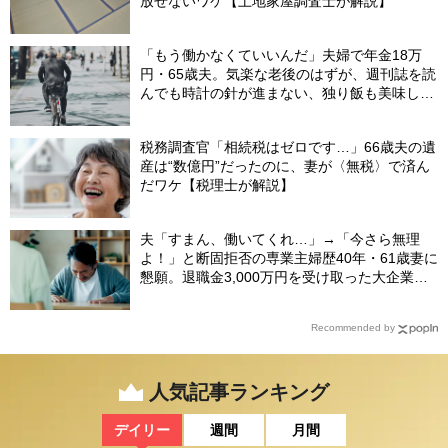
放せないワケ【土地家屋調査士が解説】
「もう働かなくていいんだ」夫婦で年金18万
円・65歳夫。気楽な老後のはずが、週刊誌を読
んでも時計の針が進まない、独り飯も美味しく
ない日々…半年後、“時給1200円のバイト”を始
めたシニアの現実
税務調査官「相続税はゼロです…」66歳夫の遺
産は“数億円”だったのに、妻が〈無税〉で済ん
だワケ【税理士が解説】
夫「すまん、働いてくれ…」→「今さら無理
よ！」と断固拒否の専業主婦歴40年・61歳妻に
懇願。退職金3,000万円を受け取った大企業元
本部長の69歳夫が、妻に頭を下げた理由【FP
が解説】
Recommended by
人気記事ランキング
デイリー
週間
月間