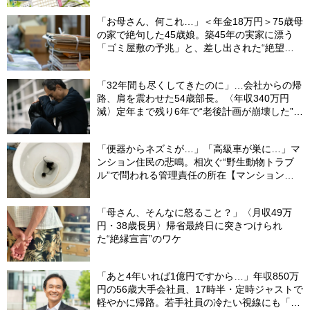
「お母さん、何これ…」＜年金18万円＞75歳母
の家で絶句した45歳娘。築45年の実家に漂う
「ゴミ屋敷の予兆」と、差し出された“絶望の
メモ”
「32年間も尽くしてきたのに」…会社からの帰
路、肩を震わせた54歳部長。〈年収340万円
減〉定年まで残り6年で“老後計画が崩壊した”ワ
ケ
「便器からネズミが…」「高級車が巣に…」マ
ンション住民の悲鳴。相次ぐ“野生動物トラブ
ル”で問われる管理責任の所在【マンション管
理士が警鐘】
「母さん、そんなに怒ること？」〈月収49万
円・38歳長男〉帰省最終日に突きつけられ
た“絶縁宣言”のワケ
「あと4年いれば1億円ですから…」年収850万
円の56歳大手会社員、17時半・定時ジャストで
軽やかに帰路。若手社員の冷たい視線にも「だ