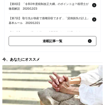
【第8回】 「令和3年度税制改正大綱」のポイントは？税理士が
徹底解説
2020/12/23
【第7回】 取引先が倒産で債権回収できず…「貸倒損失の計上」
基本ルール
2020/12/21
【第6回】 コロナ禍で急増する「電子取引」…証憑の保存はどう
する？
2020/12/14
連載記事一覧
【第5回】 後継者不在で廃業…会社を解散・清算するときの税務
の基本
2020/12/07
今、あなたにオススメ
【第4回】 馬主になって税金対策…競走馬で「減価償却」はでき
るのか？
2020/09/16