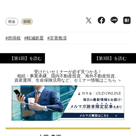
税金
節税
#所得税
#軽減処置
#災害救済
【第1回】を読む
【第3回】を読む
受けたいセミナーが必ず見つかる！
相続・事業承継、国内不動産投資、海外不動産投資、
資産運用、生命保険活用など、セミナー情報はこちら ＞