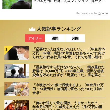
6,200万円に歓喜。高級マンション、海外旅
行…夢の生活の〈終着駅〉
Recommended by
人気記事ランキング
デイリー
週間
月間
「必要ない人は来ないでほしい」…〈年金月15
1
万円・82歳〉病院の“常連おばあちゃん”に向け
られた20代会社員の本音。それでも通い続ける
理由
「温泉旅行すら行けないなんて」…積み重ねた
2
貯蓄は〈5,600万円〉の68歳主婦。潤沢な老後
資金を貯めたはずが「馬鹿だった」肩を落とす
理由
「今晩はパン1個で我慢するよ」〈年金月17万
3
円・74歳男性〉物価高で変わった“当たり前の
食卓”
「俺の仕送りで飲む酒は、うまかったか？」…
4
年金月8万円・71歳父を支えた〈月5万円の援