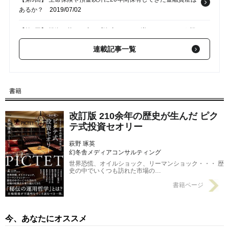
あるか？
2019/07/02
【第8回】 投資の落とし穴…「資産をいかに増やすか」という視
点の危険度
2019/06/25
連載記事一覧
【第7回】 堅実なはずの日本人が「ハイリスクな投資」に手を出
す理由
2019/06/18
書籍
【第6回】 日本の財政赤字と「少子高齢化・人口減少」との密接
な関係
2019/06/11
改訂版 210余年の歴史が生んだ ピク
テ式投資セオリー
萩野 琢英
幻冬舎メディアコンサルティング
世界恐慌、オイルショック、リーマンショック・・・ 歴
史の中でいくつも訪れた市場の…
書籍ページ
今、あなたにオススメ