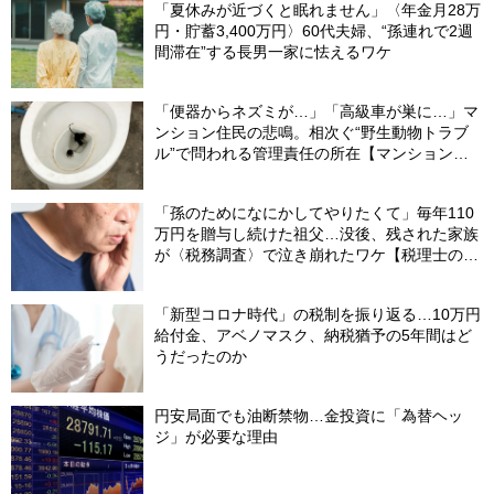
「夏休みが近づくと眠れません」〈年金月28万
円・貯蓄3,400万円〉60代夫婦、“孫連れで2週
間滞在”する長男一家に怯えるワケ
「便器からネズミが…」「高級車が巣に…」マ
ンション住民の悲鳴。相次ぐ“野生動物トラブ
ル”で問われる管理責任の所在【マンション管
理士が警鐘】
「孫のためになにかしてやりたくて」毎年110
万円を贈与し続けた祖父…没後、残された家族
が〈税務調査〉で泣き崩れたワケ【税理士の助
言】
「新型コロナ時代」の税制を振り返る…10万円
給付金、アベノマスク、納税猶予の5年間はど
うだったのか
円安局面でも油断禁物…金投資に「為替ヘッ
ジ」が必要な理由