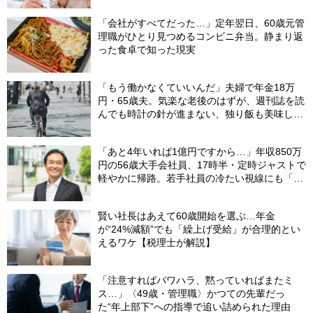
「会社がすべてだった…」定年翌日、60歳元管
理職がひとり見つめるコンビニ弁当。静まり返
った食卓で知った現実
「もう働かなくていいんだ」夫婦で年金18万
円・65歳夫。気楽な老後のはずが、週刊誌を読
んでも時計の針が進まない、独り飯も美味しく
ない日々…半年後、“時給1200円のバイト”を始
めたシニアの現実
「あと4年いれば1億円ですから…」年収850万
円の56歳大手会社員、17時半・定時ジャストで
軽やかに帰路。若手社員の冷たい視線にも「だ
からなに？」の理由【CFPの助言】
賢い社長はあえて60歳開始を選ぶ…年金
が“24%減額”でも「繰上げ受給」が合理的とい
えるワケ【税理士が解説】
「注意すればパワハラ、黙っていればまたミ
ス…」〈49歳・管理職〉かつての先輩だっ
た“年上部下”への指導で追い詰められた理由