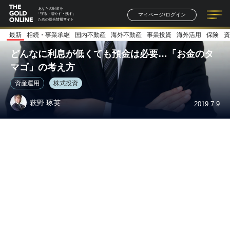
あなたの財産を
マイページ/ログイン
「守る・増やす・残す」
ための総合情報サイト
最新
相続・事業承継
国内不動産
海外不動産
事業投資
海外活用
保険
資
記事一覧
連載一覧
著者一覧
書籍一覧
セミナー情報
お知らせ
どんなに利息が低くても預金は必要…「お金のタ
マゴ」の考え方
資産運用
株式投資
萩野 琢英
2019.7.9