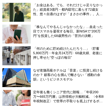
「お金はある。でも、それだけじゃ足りなかっ
た」総資産3億円・都内邸宅に暮らす72歳女
性、悠々自適のはずが「まさかの事件」。人目
を避けて「高級老人ホーム」入居を決断した理
由
「株なんてやるんじゃなかったな」…血走った
目でスマホを凝視する毎日。新NISAで“200万
円”を投資した68歳男性の「苦渋の決断」
「何のために貯め続けたんだろう…」〈貯蓄
5,800万円・年金月24万円〉68歳夫婦、老後に
押し寄せた“空っぽの毎日”
なぜ老舗高級ホテルは「音楽」に投資し続ける
のか？ 顧客の心を掴んで離さない「感動の余
韻」というビジネスモデル
定年後も働くシニア世代に朗報…「年収200
万〜665万円層」は所得税が大幅軽減。〈令和8
年税制改正〉で世帯の手取りを底上げするポイ
ント【CFPが解説】