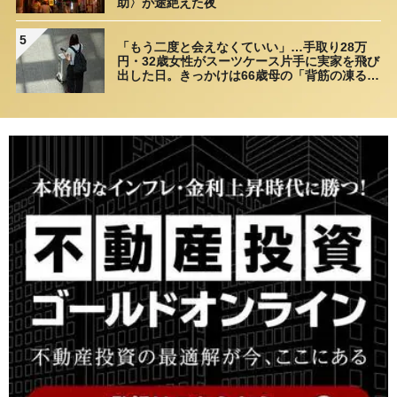
助〉が途絶えた夜
5
「もう二度と会えなくていい」…手取り28万
円・32歳女性がスーツケース片手に実家を飛び
出した日。きっかけは66歳母の「背筋の凍る一
言」