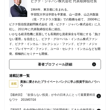
ピクテ・ジャパン株式会社 代表取締役社長
1964年、東京都に生まれる。
学習院大学法学部を卒業後、山一證券、山之内製薬
（現・アステラス製薬）での勤務を経て、 2000年に
ピクテ投信投資顧問株式会社（現・ピクテ・ジャパン株式会社）に入
社し、2011年に代表取締役社長に就任。
いかなる経済危機に直面しても長期的な資産保全を可能にする「負け
ない運用」を信念とし、ピクテ・グローバル・インカム株式ファン
ド、ピクテ・インカム・コレクション・ファンド、ピクテ・メジャ
ー・プレイヤーズ・ファンド、ユーロ・セレクト・インカムなどを開
発。積極的にセミナーも開催。
著者プロフィール詳細
連載記事一覧
貴族に愛されたプライベートバンクに学ぶ投資手法のノウハ
連載
ウ
【最終回】 「欲張らない投資」が今の日本人にとって最重要科目
なワケ
2019/07/16
【第9回】 生命保険や預金以外に20年間保有してきた金融資産は