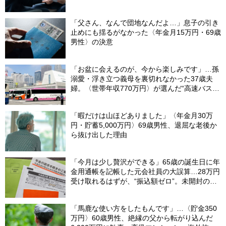
「父さん、なんで団地なんだよ…」息子の引き
止めにも揺るがなかった〈年金月15万円・69歳
男性〉の決意
「お盆に会えるのが、今から楽しみです」…孫
溺愛・浮き立つ義母を裏切れなかった37歳夫
婦。〈世帯年収770万円〉が選んだ“高速バス帰
省”の悲惨な結末
「暇だけは山ほどありました」〈年金月30万
円・貯蓄5,000万円〉69歳男性、退屈な老後か
ら抜け出した理由
「今月は少し贅沢ができる」65歳の誕生日に年
金用通帳を記帳した元会社員の大誤算…28万円
受け取れるはずが、“振込額ゼロ”。未開封の郵
便物に紛れていた〈緑色の封筒〉の正体【FPが
解説】
「馬鹿な使い方をしたもんです」…〈貯金350
万円〉60歳男性、絶縁の父から転がり込んだ