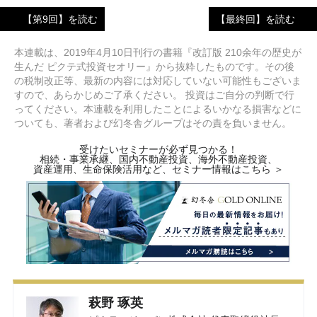
【第9回】を読む
【最終回】を読む
本連載は、2019年4月10日刊行の書籍『改訂版 210余年の歴史が
生んだ ピクテ式投資セオリー』から抜粋したものです。その後
の税制改正等、最新の内容には対応していない可能性もございま
すので、あらかじめご了承ください。 投資はご自分の判断で行
ってください。本連載を利用したことによるいかなる損害などに
ついても、著者および幻冬舎グループはその責を負いません。
受けたいセミナーが必ず見つかる！
相続・事業承継、国内不動産投資、海外不動産投資、
資産運用、生命保険活用など、セミナー情報はこちら ＞
萩野 琢英