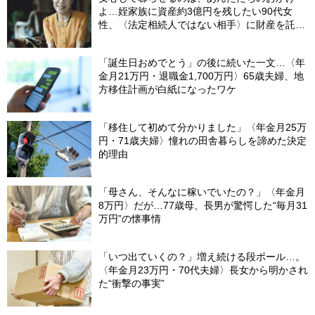
よ…姪家族に資産約3億円を残したい90代女
性、〈法定相続人ではない相手〉に財産を託せ
たワケ【相続実務士が解説】
「誕生日おめでとう」の後に続いた一文…〈年
金月21万円・退職金1,700万円〉65歳夫婦、地
方移住計画が白紙になったワケ
「移住して初めて分かりました」〈年金月25万
円・71歳夫婦〉憧れの田舎暮らしを諦めた決定
的理由
「母さん、そんなに稼いでいたの？」〈年金月
8万円〉だが…77歳母、長男が驚愕した“毎月31
万円”の懐事情
「いつ出ていくの？」増え続ける段ボール…。
〈年金月23万円・70代夫婦〉長女から明かされ
た“衝撃の事実”