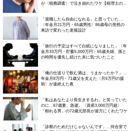
が〈税務調査〉で泣き崩れたワケ【税理士の助
言】
「退職したら自由になれる」と思っていた…
〈年金月21万円・65歳男性〉86歳母の突然の
来訪で変わった老後設計
「旅行の予定はすべて白紙になりました」〈年
金月33万円・貯蓄5,000万円〉65歳夫婦、孫と
の時間を優先し続けた末に気づいたこと
「俺の仕送りで飲む酒は、うまかったか？」…
年金月8万円・71歳父を支えた〈月5万円の援
助〉が途絶えた夜
「私はあなたより長生きするわ」と笑っていた
のに…67歳妻、急逝。〈資産3,000万円超〉
「頼れる男」の72歳元部長が途方にくれたワケ
「診察のためだけじゃないんです」…待合室で