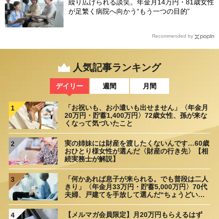
繰り広げられる談笑。年金月14万円・81歳女性
が足繁く病院へ向かう“もう一つの目的”
Recommended by
人気記事ランキング
デイリー
週間
月間
「お祝いも、お小遣いも出せません」〈年金月
1
20万円・貯蓄1,400万円〉72歳女性、孫が来な
くなって気づいたこと
実の姉妹には財産を渡したくないんです…60歳
2
おひとり様女性が選んだ〈財産の行き先〉【相
続実務士が解説】
「何かあれば息子が来られる。でも普段は二人
3
きり」〈年金月33万円・貯蓄5,000万円〉70代
夫婦、戸建てを手放して選んだ“ちょうどいい
距離”
【メルマガ会員限定】月20万円もらえるはず
4