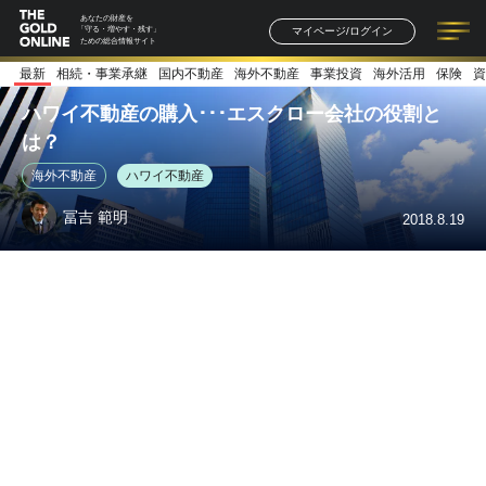
あなたの財産を
マイページ/ログイン
「守る・増やす・残す」
ための総合情報サイト
最新
相続・事業承継
国内不動産
海外不動産
事業投資
海外活用
保険
資
記事一覧
連載一覧
著者一覧
書籍一覧
セミナー情報
お知らせ
ハワイ不動産の購入･･･エスクロー会社の役割と
は？
海外不動産
ハワイ不動産
冨吉 範明
2018.8.19