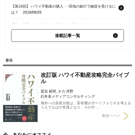
【第18回】 ハワイ不動産の購入･･･現地の銀行で融資を受けるに
は？
2018/08/26
【第17回】 ハワイ不動産の購入･･･売買代金以外にかかるコスト
とは？
2018/08/24
連載記事一覧
【第15回】 単独所有、共有だけじゃない!? ハワイ不動産の「所
有形態」
2018/08/17
書籍
【第14回】 ハワイ不動産の購入･･･契約書に記載する「取り決
め」の具体例
2018/08/12
改訂版 ハワイ不動産攻略完全バイブ
ル
冨吉 範明, タカ 河野
幻冬舎メディアコンサルティング
海外への資産分散は、富裕層がポートフォリオを考える
うえでもはや常識となり、その中…
書籍ページ
今、あなたにオススメ