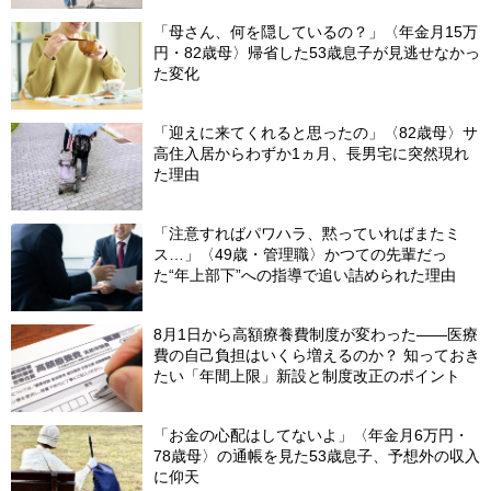
「母さん、何を隠しているの？」〈年金月15万
円・82歳母〉帰省した53歳息子が見逃せなかっ
た変化
「迎えに来てくれると思ったの」〈82歳母〉サ
高住入居からわずか1ヵ月、長男宅に突然現れ
た理由
「注意すればパワハラ、黙っていればまたミ
ス…」〈49歳・管理職〉かつての先輩だっ
た“年上部下”への指導で追い詰められた理由
8月1日から高額療養費制度が変わった――医療
費の自己負担はいくら増えるのか？ 知っておき
たい「年間上限」新設と制度改正のポイント
「お金の心配はしてないよ」〈年金月6万円・
78歳母〉の通帳を見た53歳息子、予想外の収入
に仰天