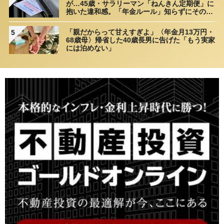
が…45歳・サラリーマン「ねんきん定期便」に
抱いた違和感。「年金ルール」知らずにそのま
ま20年…65歳で受け取ることになる年金額に唖
然「何かの間違いでは？」
「親だからって甘えすぎよ」〈年金月13万円・
5
68歳母〉帰省した40歳長男に告げた「もう実家
には泊めない」