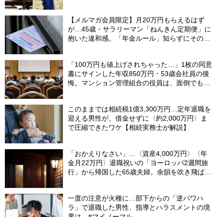
【メルマガ会員限定】月20万円もらえるはず
が…45歳・サラリーマン「ねんきん定期便」に
抱いた違和感。「年金ルール」知らずにそのま
ま20年…65歳で受け取ることになる年金額に唖
然「何かの間違いでは？」
「100万円も値上げされちゃった…」1枚の同意
書にサインした年収850万円・53歳会社員の後
悔。マンション管理組合の役員は、面倒でも自
分でやらないと〈損する〉ワケ【マンション管
理コンサルタントが警鐘】
このままでは相続税1億3,300万円…定年退職を
迎える男性が、借金せずに〈約2,000万円〉ま
で圧縮できたワケ【相続実務士が解説】
「おかえりなさい」…〈資産4,000万円〉〈年
金月22万円〉退職祝いの「ヨーロッパ2週間旅
行」から帰国した65歳夫婦。余韻を吹き飛ばし
た“破綻の影”
一度の注意が火種に…部下からの「逆パワハ
ラ」で退職した男性、指導とハラスメントの境
界は #マイノーマル