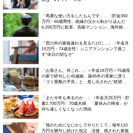
「馬鹿な使い方をしたもんです」…〈貯金350
万円〉60歳男性、絶縁の父から転がり込んだ
6,200万円に歓喜。高級マンション、海外旅
行…夢の生活の〈終着駅〉
「窓の外の家族連れを見るたびに…」〈年金月
15万円・74歳女性〉シニアマンションで過ご
す“休日の切なさ”
「お母さん、何これ…」＜年金18万円＞75歳母
の家で絶句した45歳娘。築45年の実家に漂う
「ゴミ屋敷の予兆」と、差し出された“絶望の
メモ”
「また今年も来るのか…」〈年金月25万円・貯
蓄2,700万円〉70歳夫婦、「夏休みの帰省」が
待ち遠しくなくなった理由
「孫のためになにかしてやりたくて」毎年110
万円を贈与し続けた祖父…没後、残された家族