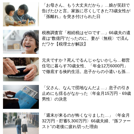
「お母さん、もう大丈夫だから」…娘が笑顔で
告げたひと言。家族に尽くしてきた73歳女性が
「孫離れ」を突き付けられた日
税務調査官「相続税はゼロです…」66歳夫の遺
産は“数億円”だったのに、妻が〈無税〉で済ん
だワケ【税理士が解説】
元夫ですか？死んでるんじゃないかしら…都営
住宅に暮らす70歳女性、「年金12万6000円」
で徹底する倹約生活。息子からの小遣いも孫の
お年玉にあて、コツコツ貯めた「驚きの貯蓄
額」
「父さん、なんで団地なんだよ…」息子の引き
止めにも揺るがなかった〈年金月15万円・69歳
男性〉の決意
「週末が来るのが怖くなりました…」〈年金月
32万円・貯蓄5,300万円〉66歳夫婦、“孫ファー
スト”の老後に疲れ切った理由