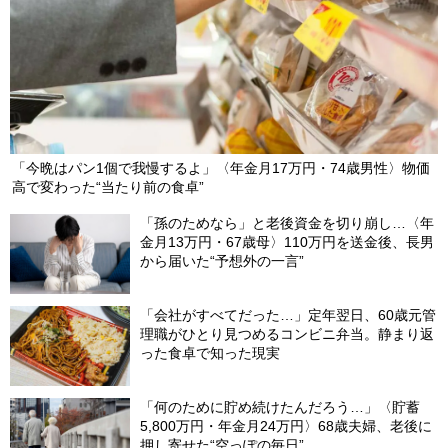
「今晩はパン1個で我慢するよ」〈年金月17万円・74歳男性〉物価
高で変わった“当たり前の食卓”
「孫のためなら」と老後資金を切り崩し…〈年
金月13万円・67歳母〉110万円を送金後、長男
から届いた“予想外の一言”
「会社がすべてだった…」定年翌日、60歳元管
理職がひとり見つめるコンビニ弁当。静まり返
った食卓で知った現実
「何のために貯め続けたんだろう…」〈貯蓄
5,800万円・年金月24万円〉68歳夫婦、老後に
押し寄せた“空っぽの毎日”