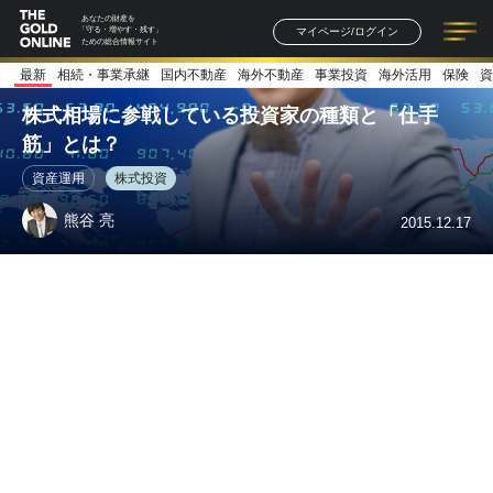
あなたの財産を
マイページ/ログイン
「守る・増やす・残す」
ための総合情報サイト
最新
相続・事業承継
国内不動産
海外不動産
事業投資
海外活用
保険
資
記事一覧
連載一覧
著者一覧
書籍一覧
セミナー情報
お知らせ
株式相場に参戦している投資家の種類と「仕手
筋」とは？
資産運用
株式投資
熊谷 亮
2015.12.17