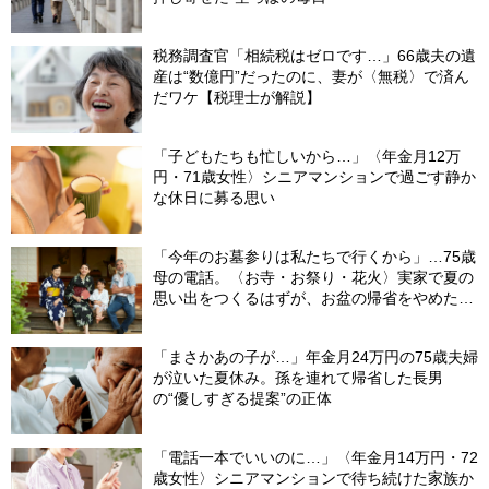
税務調査官「相続税はゼロです…」66歳夫の遺
産は“数億円”だったのに、妻が〈無税〉で済ん
だワケ【税理士が解説】
「子どもたちも忙しいから…」〈年金月12万
円・71歳女性〉シニアマンションで過ごす静か
な休日に募る思い
「今年のお墓参りは私たちで行くから」…75歳
母の電話。〈お寺・お祭り・花火〉実家で夏の
思い出をつくるはずが、お盆の帰省をやめた理
由
「まさかあの子が…」年金月24万円の75歳夫婦
が泣いた夏休み。孫を連れて帰省した長男
の“優しすぎる提案”の正体
「電話一本でいいのに…」〈年金月14万円・72
歳女性〉シニアマンションで待ち続けた家族か