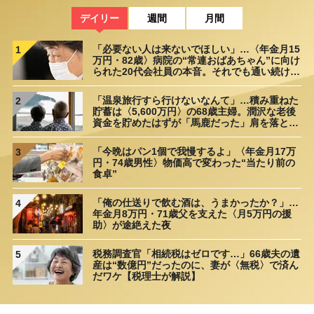
デイリー
週間
月間
「必要ない人は来ないでほしい」…〈年金月15
1
万円・82歳〉病院の“常連おばあちゃん”に向け
られた20代会社員の本音。それでも通い続ける
理由
「温泉旅行すら行けないなんて」…積み重ねた
2
貯蓄は〈5,600万円〉の68歳主婦。潤沢な老後
資金を貯めたはずが「馬鹿だった」肩を落とす
理由
「今晩はパン1個で我慢するよ」〈年金月17万
3
円・74歳男性〉物価高で変わった“当たり前の
食卓”
「俺の仕送りで飲む酒は、うまかったか？」…
4
年金月8万円・71歳父を支えた〈月5万円の援
助〉が途絶えた夜
税務調査官「相続税はゼロです…」66歳夫の遺
5
産は“数億円”だったのに、妻が〈無税〉で済ん
だワケ【税理士が解説】