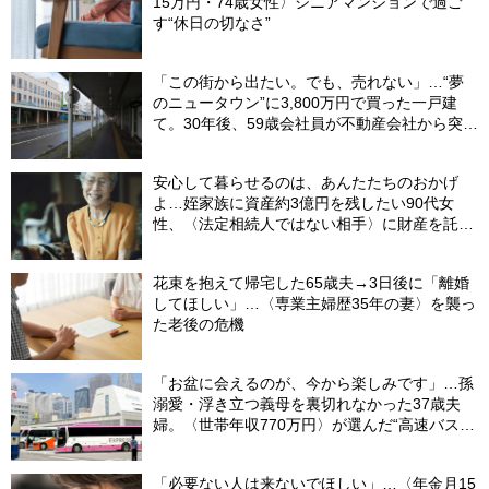
15万円・74歳女性〉シニアマンションで過ご
す“休日の切なさ”
「この街から出たい。でも、売れない」…“夢
のニュータウン”に3,800万円で買った一戸建
て。30年後、59歳会社員が不動産会社から突き
つけられた「残酷な現実」
安心して暮らせるのは、あんたたちのおかげ
よ…姪家族に資産約3億円を残したい90代女
性、〈法定相続人ではない相手〉に財産を託せ
たワケ【相続実務士が解説】
花束を抱えて帰宅した65歳夫→3日後に「離婚
してほしい」…〈専業主婦歴35年の妻〉を襲っ
た老後の危機
「お盆に会えるのが、今から楽しみです」…孫
溺愛・浮き立つ義母を裏切れなかった37歳夫
婦。〈世帯年収770万円〉が選んだ“高速バス帰
省”の悲惨な結末
「必要ない人は来ないでほしい」…〈年金月15