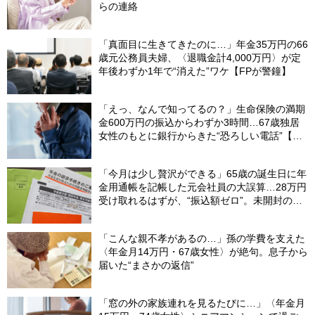
らの連絡
「真面目に生きてきたのに…」年金35万円の66
歳元公務員夫婦、〈退職金計4,000万円〉が定
年後わずか1年で“消えた”ワケ【FPが警鐘】
「えっ、なんで知ってるの？」生命保険の満期
金600万円の振込からわずか3時間…67歳独居
女性のもとに銀行からきた“恐ろしい電話”【FP
が解説】
「今月は少し贅沢ができる」65歳の誕生日に年
金用通帳を記帳した元会社員の大誤算…28万円
受け取れるはずが、“振込額ゼロ”。未開封の郵
便物に紛れていた〈緑色の封筒〉の正体【FPが
解説】
「こんな親不孝があるの…」孫の学費を支えた
〈年金月14万円・67歳女性〉が絶句。息子から
届いた“まさかの返信”
「窓の外の家族連れを見るたびに…」〈年金月