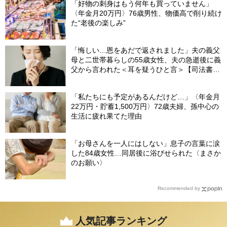
「好物の刺身はもう何年も買っていません」
〈年金月20万円〉76歳男性、物価高で削り続け
た“老後の楽しみ”
「悔しい…恩をあだで返されました」夫の義父
母と二世帯暮らしの55歳女性、夫の急逝後に義
父から言われた＜耳を疑うひと言＞【司法書士
が解説】
「私たちにも予定があるんだけど…」〈年金月
22万円・貯蓄1,500万円〉72歳夫婦、孫中心の
生活に疲れ果てた理由
「お母さんを一人にはしない」息子の言葉に涙
した84歳女性…同居後に浴びせられた〈まさか
のお願い〉
Recommended by
人気記事ランキング