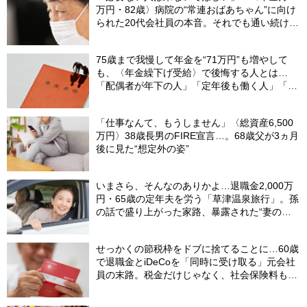
万円・82歳〉病院の“常連おばあちゃん”に向け
られた20代会社員の本音。それでも通い続ける
理由
75歳まで我慢して年金を“71万円”も増やして
も、〈年金繰下げ受給〉で後悔する人とは…
「配偶者が年下の人」「定年後も働く人」「特
別な年金を受け取れる人」【CFPが解説】
「仕事なんて、もうしません」〈総資産6,500
万円〉38歳長男のFIRE宣言…。68歳父が3ヵ月
後に見た“想定外の姿”
いまさら、そんなのありかよ…退職金2,000万
円・65歳の定年夫を労う「草津温泉旅行」。孫
の話で盛り上がった家路、暴露された“妻の隠
し事”
せっかくの節税枠をドブに捨てることに…60歳
で退職金とiDeCoを「同時に受け取る」元会社
員の末路。税金だけじゃなく、社会保険料も上
がる「二重の落とし穴」【CFPが警鐘】