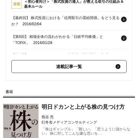
＜初心者向け＞「株式投資の達人」が教える取引の仕組み＆
連載
基本ルール
【最終回】 株式投資における「信用取引の需給関係」をどう見る
か？
2016/02/04
【第8回】 相場全体の流れがわかる「日経平均株価」と
「TOPIX」
2016/01/28
【第7回】 PER、PBR、ROE――代表的な株価指標の意味と
は？
2016/01/21
連載記事一覧
【第6回】 キャピタルゲインとインカムゲイン――どちらを狙う
べきか？
2016/01/14
書籍
【第5回】 最低限マスターしておきたい「板（気配値）」の見方
とは？
2016/01/07
明日ドカンと上がる株の見つけ方
熊谷 亮
幻冬舎メディアコンサルティング
「株はギャンブル」「難しい」「思うように儲からな
い」 株に対してこんな嫌な思いを…