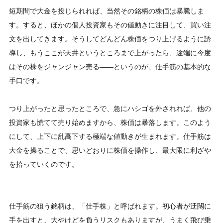
短期間で大金を投じられれば、当然その銘柄の株価は暴騰しま
す。すると、ほかの個人投資家もその値動きに注目して、買い注
文を出してきます。そうしてどんどん株価をつり上げるように誘
導し、もうここが天井というところまで上がったら、途端に今度
はその株をジャンジャン売る――というのが、仕手筋の基本的な
手口です。
つり上がったと思ったところで、急にハシゴを外されれば、他の
投資家も慌てて売り始めますから、株価は暴落します。このよう
にして、上下に乱高下する極端な値動きが生まれます。仕手筋は
大金を操ることで、思いどおりに株価を操作し、最大限に利ざや
を拾っていくのです。
仕手筋の狙う銘柄は、「仕手株」と呼ばれます。初心者が迂闊に
手を出すと、大やけどを負うリスクもありますが、うまく飛び乗