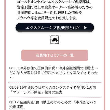
会員向けセミナーの一覧
08/09 海外移住で圧倒的節税！海外金融機関の活用法 ～
どんな人が海外移住で節税のメリットを享受できるのか
～
08/09 15年連続で日本人のロングステイ希望NO.1の国
「マレーシア不動産」投資の魅力
08/12 金融資産1億円以上の方のための 「本来あるべき
資産運用」