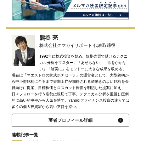
熊谷 亮
株式会社クマガイサポート 代表取締役
1992年に株式投資を始め、短期売買で儲けるテクニ
カル分析をマスター。「あせらない」「欲をかかな
い」「確実に」をモットーに大きな成果を収める。
現在は「マエストロの株式ボナセーラ」の運営者として、大型銘柄か
ら中小型銘柄に至るまで短期上昇が期待される値動きのよい銘柄を会
員向けに提案。目標株価とロスカット株価を明記した提案に加え、
日々フォローを行う姿勢は親切で丁寧。テクニカル分析を重視し圧倒
的に高い的中率から人気を博す。Yahoo!ファイナンス投資の達人では
多くの個人投資家から高い支持を持つ。
著者プロフィール詳細
連載記事一覧