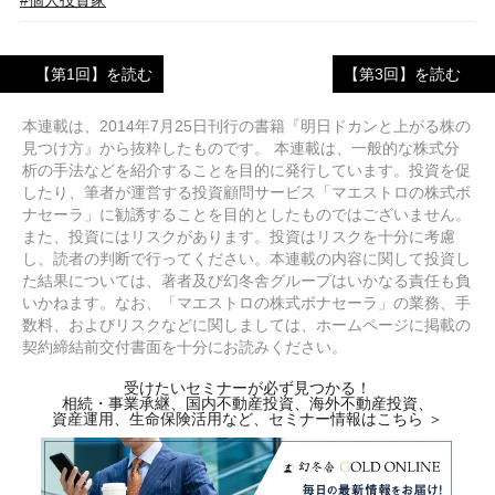
【第1回】を読む
【第3回】を読む
本連載は、2014年7月25日刊行の書籍『明日ドカンと上がる株の
見つけ方』から抜粋したものです。 本連載は、一般的な株式分
析の手法などを紹介することを目的に発行しています。投資を促
したり、筆者が運営する投資顧問サービス「マエストロの株式ボ
ナセーラ」に勧誘することを目的としたものではございません。
また、投資にはリスクがあります。投資はリスクを十分に考慮
し、読者の判断で行ってください。本連載の内容に関して投資し
た結果については、著者及び幻冬舎グループはいかなる責任も負
いかねます。なお、「マエストロの株式ボナセーラ」の業務、手
数料、およびリスクなどに関しましては、ホームページに掲載の
契約締結前交付書面を十分にお読みください。
受けたいセミナーが必ず見つかる！
相続・事業承継、国内不動産投資、海外不動産投資、
資産運用、生命保険活用など、セミナー情報はこちら ＞