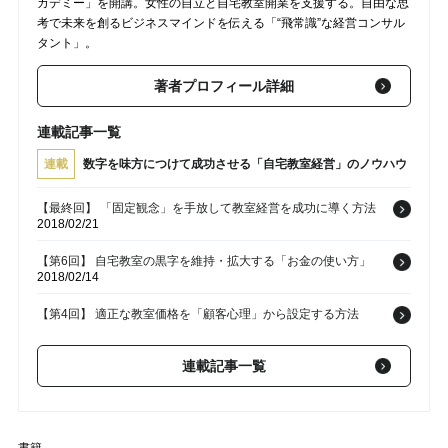
カデミー」を開講。女性の自立と自宅教室開業を支援する。自由な思
考で未来を創るビジネスマインドを伝える「“飛常識”な経営コンサル
タント」。
著者プロフィール詳細
連載記事一覧
連載
数字を味方につけて成功させる「自宅教室経営」のノウハウ
【最終回】 「固定観念」を手放して教室経営を成功に導く方法
2018/02/21
【第6回】 自宅教室の黒字を維持・拡大する「お金の使い方」
2018/02/14
【第4回】 適正な教室価格を「顧客心理」から設定する方法
2018/01/31
連載記事一覧
【第3回】 自宅教室の運営･･･重視すべきは新規顧客か？ 既存顧
客か？
2018/01/24
【第2回】 10年続く自宅教室に･･･黒字体質を実現する「方程