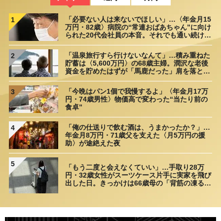
「必要ない人は来ないでほしい」…〈年金月15
1
万円・82歳〉病院の“常連おばあちゃん”に向け
られた20代会社員の本音。それでも通い続ける
理由
「温泉旅行すら行けないなんて」…積み重ねた
2
貯蓄は〈5,600万円〉の68歳主婦。潤沢な老後
資金を貯めたはずが「馬鹿だった」肩を落とす
理由
「今晩はパン1個で我慢するよ」〈年金月17万
3
円・74歳男性〉物価高で変わった“当たり前の
食卓”
「俺の仕送りで飲む酒は、うまかったか？」…
4
年金月8万円・71歳父を支えた〈月5万円の援
助〉が途絶えた夜
5
「もう二度と会えなくていい」…手取り28万
円・32歳女性がスーツケース片手に実家を飛び
出した日。きっかけは66歳母の「背筋の凍る一
言」