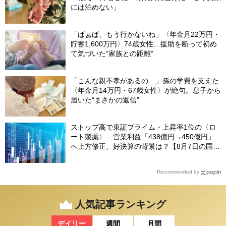
には泊めない」
「ばぁば、もう行かないね」〈年金月22万円・
貯蓄1,600万円〉74歳女性…援助を断って初め
て気づいた“家族との距離”
「こんな親不孝があるの…」孫の学費を支えた
〈年金月14万円・67歳女性〉が絶句。息子から
届いた“まさかの返信”
ストップ高で東証プライム・上昇率1位の〈ロ
ート製薬〉…営業利益「438億円→450億円」
へ上方修正、好決算の背景は？【8月7日の国内
株式市場概況】
Recommended by
人気記事ランキング
デイリー
週間
月間