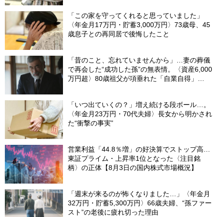
「この家を守ってくれると思っていました」
〈年金月17万円・貯蓄3,000万円〉73歳母、45
歳息子との再同居で後悔したこと
「昔のこと、忘れていませんから」…妻の葬儀
で再会した“成功した孫”の無表情。〈資産6,000
万円超〉80歳祖父が項垂れた「自業自得」
【CFPの助言】
「いつ出ていくの？」増え続ける段ボール…。
〈年金月23万円・70代夫婦〉長女から明かされ
た“衝撃の事実”
営業利益「44.8％増」の好決算でストップ高…
東証プライム・上昇率1位となった〈注目銘
柄〉の正体【8月3日の国内株式市場概況】
「週末が来るのが怖くなりました…」〈年金月
32万円・貯蓄5,300万円〉66歳夫婦、“孫ファー
スト”の老後に疲れ切った理由