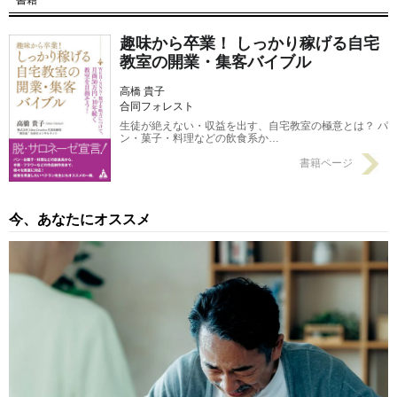
書籍
式」とは？
2018/01/17
趣味から卒業！ しっかり稼げる自宅
教室の開業・集客バイブル
高橋 貴子
合同フォレスト
生徒が絶えない・収益を出す、自宅教室の極意とは？ パ
ン・菓子・料理などの飲食系か…
書籍ページ
今、あなたにオススメ