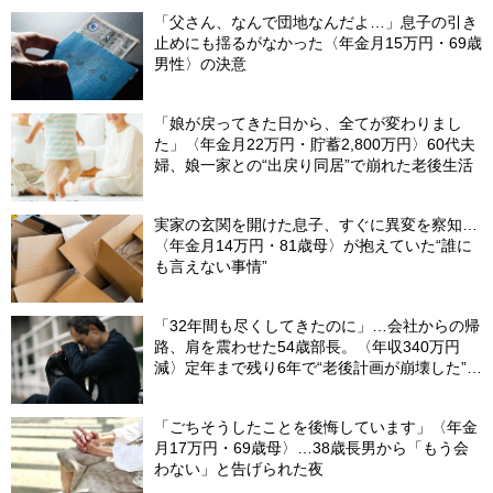
「父さん、なんで団地なんだよ…」息子の引き
止めにも揺るがなかった〈年金月15万円・69歳
男性〉の決意
「娘が戻ってきた日から、全てが変わりまし
た」〈年金月22万円・貯蓄2,800万円〉60代夫
婦、娘一家との“出戻り同居”で崩れた老後生活
実家の玄関を開けた息子、すぐに異変を察知…
〈年金月14万円・81歳母〉が抱えていた“誰に
も言えない事情”
「32年間も尽くしてきたのに」…会社からの帰
路、肩を震わせた54歳部長。〈年収340万円
減〉定年まで残り6年で“老後計画が崩壊した”ワ
ケ
「ごちそうしたことを後悔しています」〈年金
月17万円・69歳母〉…38歳長男から「もう会
わない」と告げられた夜