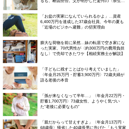
るも、断固拒否。父が明かした驚愕の〈余生計
画〉【FPが解説】
「お盆の実家になんていられるかよ」…資産
6,400万円を達成した37歳会社員、今年の夏も
「近場のビジホへ避難」の切実理由
膨大な荷物を前に呆然…妹の転居で空き家にな
った実家、70代男性が〈約300万円の費用負担
なし〉で売却できたワケ【相続実務士が解説】
「子どもに残すことばかり考えていました」
〈年金月25万円・貯蓄3,900万円〉72歳夫婦が
語る老後の本音
「孫が来なくなって半年…」〈年金月22万円・
貯蓄1,700万円〉73歳女性、ようやく気づい
た“老後に必要なもの”
「親だからって甘えすぎよ」〈年金月13万円・
68歳母〉帰省した40歳長男に告げた「もう実家