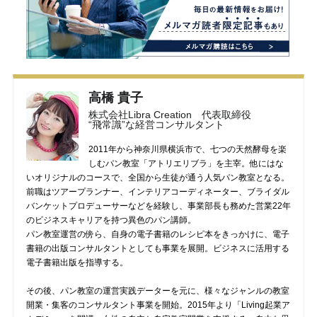
高橋 貴子
株式会社Libra Creation 代表取締役
“飛常識”な経営コンサルタント
2011年から神奈川県横浜市で、七つの天然酵母を楽
しむパン教室「アトリエリブラ」を主宰。他にはな
いオリジナルのコースで、全国から生徒が通う人気パン教室となる。
前職はツアープランナー、インテリアコーディネーター、ブライダル
バンケットプロデューサーなどを経験し、事業部長も務めた営業22年
のビジネスキャリアを持つ異色のパン講師。
パン教室運営の傍ら、自身の電子書籍のレシピ本をきっかけに、電子
書籍の出版コンサルタントとしても事業を展開。ビジネスに活用する
電子書籍出版を指導する。
その後、パン教室の運営実践データーを元に、様々なジャンルの教室
開業・集客のコンサルタント事業を開始。2015年より「Living起業ア