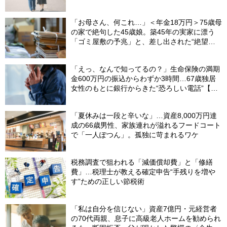
「お母さん、何これ…」＜年金18万円＞75歳母
の家で絶句した45歳娘。築45年の実家に漂う
「ゴミ屋敷の予兆」と、差し出された“絶望の
メモ”
「えっ、なんで知ってるの？」生命保険の満期
金600万円の振込からわずか3時間…67歳独居
女性のもとに銀行からきた“恐ろしい電話”【FP
が解説】
「夏休みは一段と辛いな」…資産8,000万円達
成の66歳男性、家族連れが溢れるフードコート
で「一人ぽつん」。孤独に苛まれるワケ
税務調査で狙われる「減価償却費」と「修繕
費」…税理士が教える確定申告“手残りを増や
す”ための正しい節税術
「私は自分を信じない」資産7億円・元経営者
の70代両親、息子に高級老人ホームを勧められ