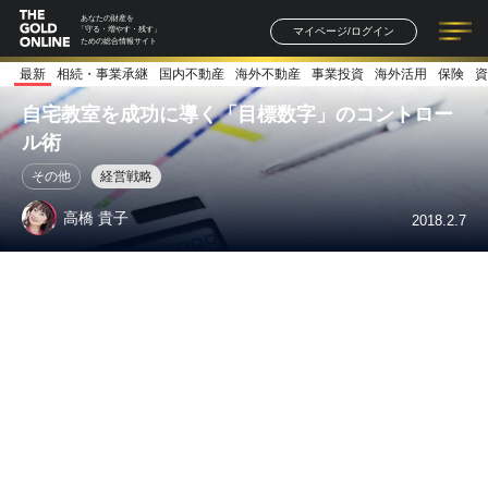
あなたの財産を
マイページ/ログイン
「守る・増やす・残す」
ための総合情報サイト
最新
相続・事業承継
国内不動産
海外不動産
事業投資
海外活用
保険
資
記事一覧
連載一覧
著者一覧
書籍一覧
セミナー情報
お知らせ
自宅教室を成功に導く「目標数字」のコントロー
ル術
その他
経営戦略
高橋 貴子
2018.2.7