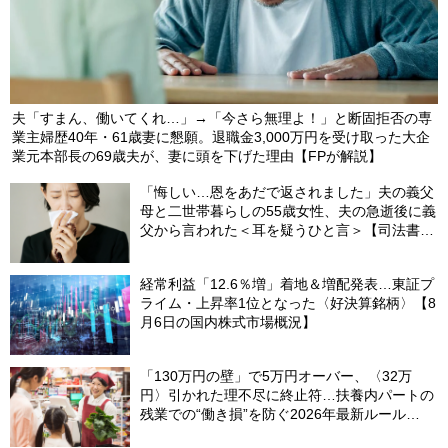
夫「すまん、働いてくれ…」→「今さら無理よ！」と断固拒否の専
業主婦歴40年・61歳妻に懇願。退職金3,000万円を受け取った大企
業元本部長の69歳夫が、妻に頭を下げた理由【FPが解説】
「悔しい…恩をあだで返されました」夫の義父
母と二世帯暮らしの55歳女性、夫の急逝後に義
父から言われた＜耳を疑うひと言＞【司法書士
が解説】
経常利益「12.6％増」着地＆増配発表…東証プ
ライム・上昇率1位となった〈好決算銘柄〉【8
月6日の国内株式市場概況】
「130万円の壁」で5万円オーバー、〈32万
円〉引かれた理不尽に終止符…扶養内パートの
残業での“働き損”を防ぐ2026年最新ルール
【CFPが解説】