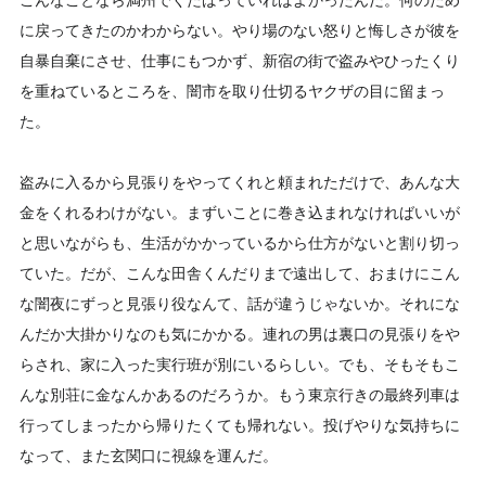
こんなことなら満州でくたばっていればよかったんだ。何のため
に戻ってきたのかわからない。やり場のない怒りと悔しさが彼を
自暴自棄にさせ、仕事にもつかず、新宿の街で盗みやひったくり
を重ねているところを、闇市を取り仕切るヤクザの目に留まっ
た。
盗みに入るから見張りをやってくれと頼まれただけで、あんな大
金をくれるわけがない。まずいことに巻き込まれなければいいが
と思いながらも、生活がかかっているから仕方がないと割り切っ
ていた。だが、こんな田舎くんだりまで遠出して、おまけにこん
な闇夜にずっと見張り役なんて、話が違うじゃないか。それにな
んだか大掛かりなのも気にかかる。連れの男は裏口の見張りをや
らされ、家に入った実行班が別にいるらしい。でも、そもそもこ
んな別荘に金なんかあるのだろうか。もう東京行きの最終列車は
行ってしまったから帰りたくても帰れない。投げやりな気持ちに
なって、また玄関口に視線を運んだ。