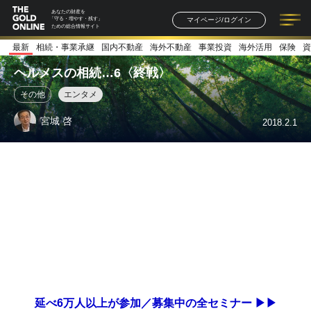
あなたの財産を
マイページ/ログイン
「守る・増やす・残す」
ための総合情報サイト
最新
相続・事業承継
国内不動産
海外不動産
事業投資
海外活用
保険
資
記事一覧
連載一覧
著者一覧
書籍一覧
セミナー情報
お知らせ
ヘルメスの相続…6〈終戦〉
その他
エンタメ
宮城 啓
2018.2.1
延べ6万人以上が参加／募集中の全セミナー ▶▶