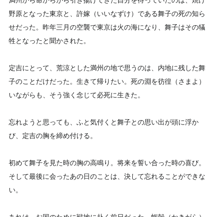
満州から命からがら引き揚げてきた自分を待っていたのは、焼け
野原となった東京と、許嫁（いいなずけ）である舞子の死の知ら
せだった。昨年三月の空襲で東京は火の海になり、舞子はその犠
牲となったと聞かされた。
定吉にとって、荒涼とした満州の地で思うのは、内地に残した舞
子のことだけだった。生きて帰りたい。死の淵を彷徨（さまよ）
いながらも、そう強く念じて必死に生きた。
忘れようと思っても、ふと気付くと舞子との思い出が頭に浮か
び、定吉の胸を締め付ける。
初めて舞子を見た時の胸の高鳴り。将来を誓い合った時の喜び。
そして最後に会ったあの日のことは、決して忘れることができな
い。