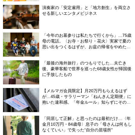
演奏家の「安定雇用」と「地方創生」を両立さ
せる新しいエンタメビジネス
「今年のお墓参りは私たちで行くから」…75歳
母の電話。〈お寺・お祭り・花火〉実家で夏の
思い出をつくるはずが、お盆の帰省をやめた理
由
「最後の海外旅行」のつもりでした…夫亡き
後、豪華客船で世界を巡った68歳女性が帰国後
に手放したもの
【メルマガ会員限定】月20万円もらえるはず
が…45歳・サラリーマン「ねんきん定期便」に
抱いた違和感。「年金ルール」知らずにそのま
ま20年…65歳で受け取ることになる年金額に唖
然「何かの間違いでは？」
「同居して正解」と思ったのは最初だけ…〈年
金月10万円・84歳母〉息子の「母さんは何もし
なくていい」で失った“自分の居場所”