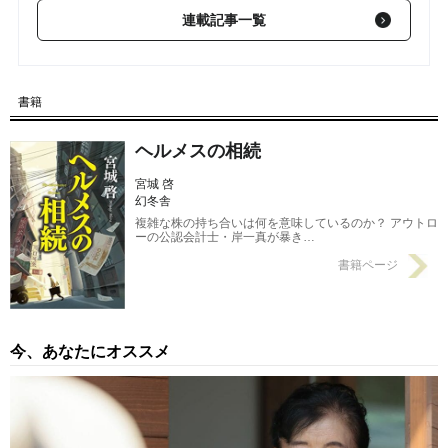
連載記事一覧
【第10回】 ヘルメスの相続…10〈平成二七年──盛夏〉
2018/03/01
【第9回】 ヘルメスの相続…9〈平成二七年──盛夏〉
2018/02/22
書籍
ヘルメスの相続
宮城 啓
幻冬舎
複雑な株の持ち合いは何を意味しているのか？ アウトロ
ーの公認会計士・岸一真が暴き…
書籍ページ
今、あなたにオススメ