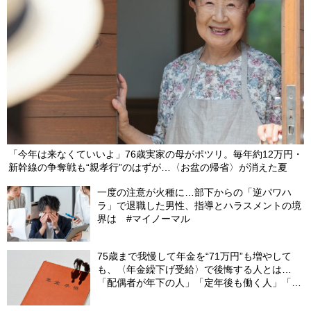
「今年は来なくていいよ」76歳実家の母がポツリ。毎年約12万円・
新幹線の争奪戦も“親孝行”のはずが…〈お盆の帰省〉が消えた夏
一度の注意が火種に…部下からの「逆パワハ
ラ」で退職した男性、指導とハラスメントの境
界は #マイノーマル
75歳まで我慢して年金を“71万円”も増やして
も、〈年金繰下げ受給〉で後悔する人とは…
「配偶者が年下の人」「定年後も働く人」「特
別な年金を受け取れる人」【CFPが解説】