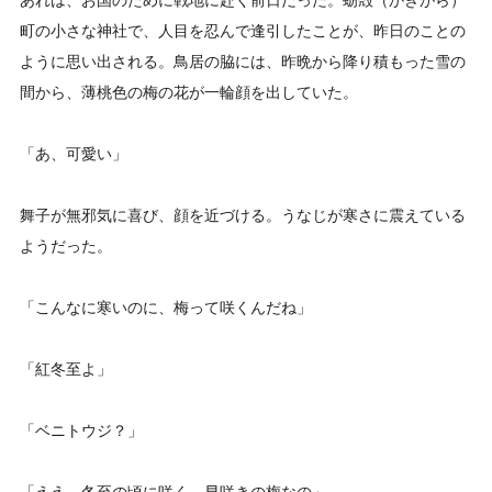
あれは、お国のために戦地に赴く前日だった。蛎殻（かきがら）
町の小さな神社で、人目を忍んで逢引したことが、昨日のことの
ように思い出される。鳥居の脇には、昨晩から降り積もった雪の
間から、薄桃色の梅の花が一輪顔を出していた。
「あ、可愛い」
舞子が無邪気に喜び、顔を近づける。うなじが寒さに震えている
ようだった。
「こんなに寒いのに、梅って咲くんだね」
「紅冬至よ」
「ベニトウジ？」