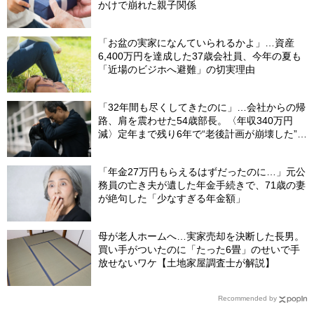
かけで崩れた親子関係
「お盆の実家になんていられるかよ」…資産
6,400万円を達成した37歳会社員、今年の夏も
「近場のビジホへ避難」の切実理由
「32年間も尽くしてきたのに」…会社からの帰
路、肩を震わせた54歳部長。〈年収340万円
減〉定年まで残り6年で“老後計画が崩壊した”ワ
ケ
「年金27万円もらえるはずだったのに…」元公
務員の亡き夫が遺した年金手続きで、71歳の妻
が絶句した「少なすぎる年金額」
母が老人ホームへ…実家売却を決断した長男。
買い手がついたのに「たった6畳」のせいで手
放せないワケ【土地家屋調査士が解説】
Recommended by