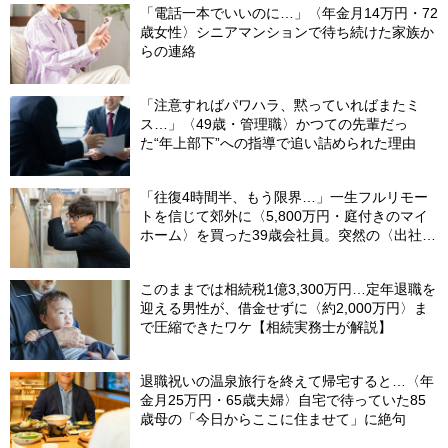
「電話一本でいいのに…」〈年金月14万円・72
歳女性〉シニアマンションで待ち続けた家族か
らの連絡
「注意すればパワハラ、黙っていればまたミ
ス…」〈49歳・管理職〉かつての先輩だっ
た“年上部下”への指導で追い詰められた理由
「往復4時間半、もう限界…」一生フルリモー
トを信じて郊外に〈5,800万円・庭付きのマイ
ホーム〉を買った39歳会社員。突然の〈出社
令〉に翻弄される“家族の日常”
このままでは相続税1億3,300万円…定年退職を
迎える男性が、借金せずに〈約2,000万円〉ま
で圧縮できたワケ【相続実務士が解説】
退職祝いの温泉旅行を終えて帰宅すると…〈年
金月25万円・65歳夫婦〉自宅で待っていた85
歳母の「今日からここに住ませて」に絶句