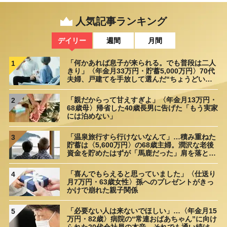
人気記事ランキング
デイリー
週間
月間
「何かあれば息子が来られる。でも普段は二人
1
きり」〈年金月33万円・貯蓄5,000万円〉70代
夫婦、戸建てを手放して選んだ“ちょうどいい
距離”
「親だからって甘えすぎよ」〈年金月13万円・
2
68歳母〉帰省した40歳長男に告げた「もう実家
には泊めない」
「温泉旅行すら行けないなんて」…積み重ねた
3
貯蓄は〈5,600万円〉の68歳主婦。潤沢な老後
資金を貯めたはずが「馬鹿だった」肩を落とす
理由
「喜んでもらえると思っていました」〈仕送り
4
月7万円・63歳女性〉孫へのプレゼントがきっ
かけで崩れた親子関係
「必要ない人は来ないでほしい」…〈年金月15
5
万円・82歳〉病院の“常連おばあちゃん”に向け