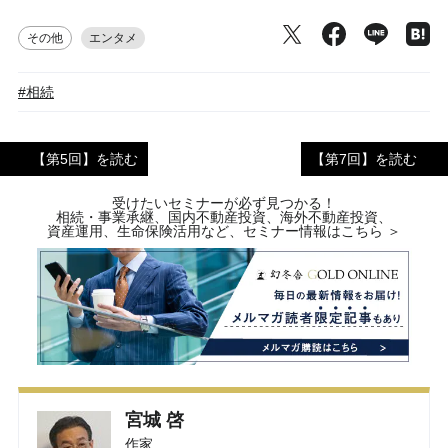
その他
エンタメ
#相続
【第5回】を読む
【第7回】を読む
受けたいセミナーが必ず見つかる！
相続・事業承継、国内不動産投資、海外不動産投資、
資産運用、生命保険活用など、セミナー情報はこちら ＞
宮城 啓
作家