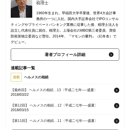
税理士
1960年生まれ。早稲田大学卒業後、世界4大会計事
務所の一つに入社。国内大手証券会社でIPOコンサル
ティングやプライベートバンキング業務に従事した後、税理士法人を
設立し代表社員に就任。税理士。上場会社のMBO第三者委員、買収
防衛策独立委員など歴任。2014年、『マモンの審判』（幻冬舎）で
デビュー。
著者プロフィール詳細
連載記事一覧
連載
ヘルメスの相続
【最終回】 ヘルメスの相続…13〈平成二七年──盛夏〉
2018/03/22
【第12回】 ヘルメスの相続…12〈平成二七年──盛夏〉
2018/03/15
【第11回】 ヘルメスの相続…11〈平成二七年──盛夏〉
2018/03/08