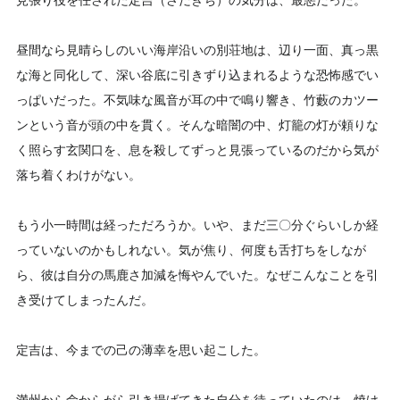
見張り役を任された定吉（さだきち）の気分は、最悪だった。
昼間なら見晴らしのいい海岸沿いの別荘地は、辺り一面、真っ黒
な海と同化して、深い谷底に引きずり込まれるような恐怖感でい
っぱいだった。不気味な風音が耳の中で鳴り響き、竹藪のカツー
ンという音が頭の中を貫く。そんな暗闇の中、灯籠の灯が頼りな
く照らす玄関口を、息を殺してずっと見張っているのだから気が
落ち着くわけがない。
もう小一時間は経っただろうか。いや、まだ三〇分ぐらいしか経
っていないのかもしれない。気が焦り、何度も舌打ちをしなが
ら、彼は自分の馬鹿さ加減を悔やんでいた。なぜこんなことを引
き受けてしまったんだ。
定吉は、今までの己の薄幸を思い起こした。