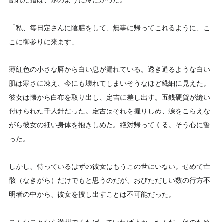
割れた指は、氷のように冷たかった。
「私、毎日定さんに陰膳をして、無事に帰ってこれるように、こ
こに御参りに来ます」
薄紅色の小さな唇から白い息が漏れている。透き通るような白い
肌は寒さに凍え、今にも壊れてしまいそうなほど繊細に見えた。
彼女は懐から白布を取り出し、定吉に差し出す。五銭硬貨が縫い
付けられた千人針だった。定吉はそれを握りしめ、涙をこらえな
がら彼女の細い身体を抱きしめた。絶対帰ってくる。そう心に誓
った。
しかし、待っているはずの彼女はもうこの世にいない。せめて亡
骸（なきがら）だけでもと思うのだが、おびただしい数の行方不
明者の中から、彼女を捜し出すことは不可能だった。