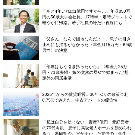
「あと4年いれば1億円ですから…」年収850万
円の56歳大手会社員、17時半・定時ジャストで
軽やかに帰路。若手社員の冷たい視線にも「だ
からなに？」の理由【CFPの助言】
「父さん、なんで団地なんだよ…」息子の引き
止めにも揺るがなかった〈年金月15万円・69歳
男性〉の決意
「部屋はもう引き払ったから」〈年金月25万
円・71歳夫婦〉娘の突然の帰省で始まった"想
定外の同居生活"
2026年からの賃貸経営…30年ぶりの政策金利
0.75%でみえた、中古アパートの優位性
「私は自分を信じない」資産7億円・元経営者
の70代両親、息子に高級老人ホームを勧められ
るも、断固拒否。父が明かした驚愕の〈余生計