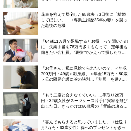
画〉【FPが解説】
花束を抱えて帰宅した65歳夫→3日後に「離婚
してほしい」…〈専業主婦歴35年の妻〉を襲っ
た老後の危機
「64歳11カ月で退職するとお得」って聞いたの
に…失業手当を78万円多くもらって、定年後も
働きたい会社員。“裏技”でかえって損したワケ
【社労士が解説】
「お母さん、私に見捨てられたいの？」＜年収
700万円・49歳＞独身娘、＜年金15万円・80歳
＞母の限界介護に涙の訣別…「別居」を選んだ
娘を襲った“罪悪感”の正体
「もう二度と会えなくていい」…手取り28万
円・32歳女性がスーツケース片手に実家を飛び
出した日。きっかけは66歳母の「背筋の凍る一
言」
「喜んでもらえると思っていました」〈仕送り
月7万円・63歳女性〉孫へのプレゼントがきっ