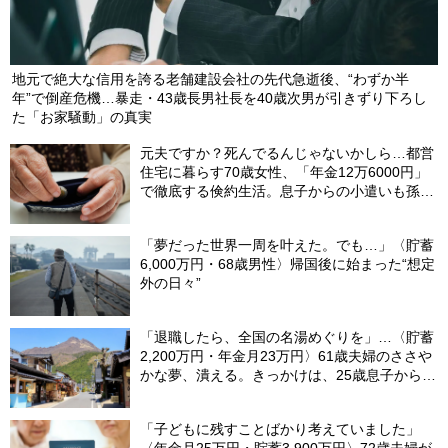
地元で絶大な信用を誇る老舗建設会社の先代急逝後、“わずか半
年”で倒産危機…暴走・43歳長男社長を40歳次男が引きずり下ろし
た「お家騒動」の真実
元夫ですか？死んでるんじゃないかしら…都営
住宅に暮らす70歳女性、「年金12万6000円」
で徹底する倹約生活。息子からの小遣いも孫の
お年玉にあて、コツコツ貯めた「驚きの貯蓄
額」
「夢だった世界一周を叶えた。でも…」〈貯蓄
6,000万円・68歳男性〉帰国後に始まった“想定
外の日々”
「退職したら、全国の名湯めぐりを」…〈貯蓄
2,200万円・年金月23万円〉61歳夫婦のささや
かな夢、潰える。きっかけは、25歳息子から届
いた「まさかのLINE」
「子どもに残すことばかり考えていました」