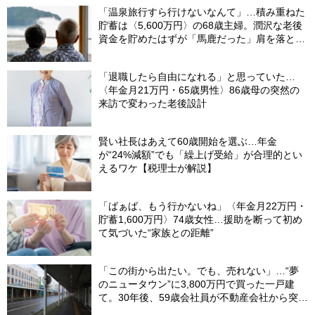
「温泉旅行すら行けないなんて」…積み重ねた
貯蓄は〈5,600万円〉の68歳主婦。潤沢な老後
資金を貯めたはずが「馬鹿だった」肩を落とす
理由
「退職したら自由になれる」と思っていた…
〈年金月21万円・65歳男性〉86歳母の突然の
来訪で変わった老後設計
賢い社長はあえて60歳開始を選ぶ…年金
が“24%減額”でも「繰上げ受給」が合理的とい
えるワケ【税理士が解説】
「ばぁば、もう行かないね」〈年金月22万円・
貯蓄1,600万円〉74歳女性…援助を断って初め
て気づいた“家族との距離”
「この街から出たい。でも、売れない」…“夢
のニュータウン”に3,800万円で買った一戸建
て。30年後、59歳会社員が不動産会社から突き
つけられた「残酷な現実」