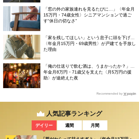
「窓の外の家族連れを見るたびに…」〈年金月
15万円・74歳女性〉シニアマンションで過ご
す“休日の切なさ”
「家を残してほしい」という息子に頭を下げ…
〈年金月15万円・69歳男性〉が戸建てを手放し
た理由
「俺の仕送りで飲む酒は、うまかったか？」…
年金月8万円・71歳父を支えた〈月5万円の援
助〉が途絶えた夜
Recommended by
人気記事ランキング
デイリー
週間
月間