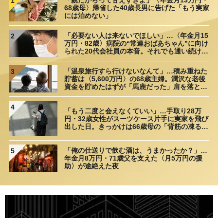
「親だからって甘えすぎよ」〈年金月13万円・
1
68歳母〉帰省した40歳長男に告げた「もう実家
には泊めない」
「必要ない人は来ないでほしい」…〈年金月15
2
万円・82歳〉病院の“常連おばあちゃん”に向け
られた20代会社員の本音。それでも通い続ける
理由
「温泉旅行すら行けないなんて」…積み重ねた
3
貯蓄は〈5,600万円〉の68歳主婦。潤沢な老後
資金を貯めたはずが「馬鹿だった」肩を落とす
理由
4
「もう二度と会えなくていい」…手取り28万
円・32歳女性がスーツケース片手に実家を飛び
出した日。きっかけは66歳母の「背筋の凍る一
言」
「俺の仕送りで飲む酒は、うまかったか？」…
5
年金月8万円・71歳父を支えた〈月5万円の援
助〉が途絶えた夜