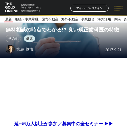
あなたの財産を
マイページ/ログイン
「守る・増やす・残す」
ための総合情報サイト
最新
相続・事業承継
国内不動産
海外不動産
事業投資
海外活用
保険
資
記事一覧
連載一覧
著者一覧
書籍一覧
セミナー情報
お知らせ
無料相談の時点でわかる!? 良い矯正歯科医の特徴
その他
健康
宮島 悠旗
2017.9.21
延べ6万人以上が参加／募集中の全セミナー ▶▶