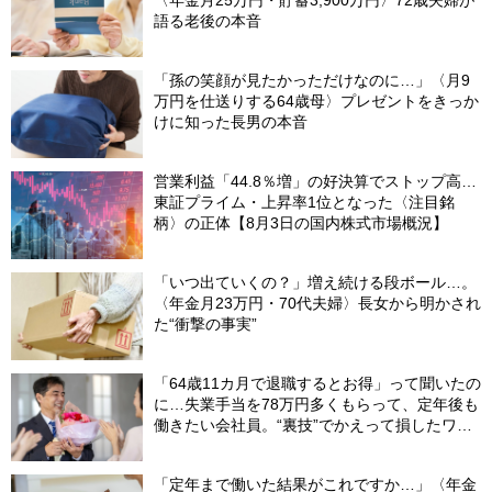
〈年金月25万円・貯蓄3,900万円〉72歳夫婦が
語る老後の本音
「孫の笑顔が見たかっただけなのに…」〈月9
万円を仕送りする64歳母〉プレゼントをきっか
けに知った長男の本音
営業利益「44.8％増」の好決算でストップ高…
東証プライム・上昇率1位となった〈注目銘
柄〉の正体【8月3日の国内株式市場概況】
「いつ出ていくの？」増え続ける段ボール…。
〈年金月23万円・70代夫婦〉長女から明かされ
た“衝撃の事実”
「64歳11カ月で退職するとお得」って聞いたの
に…失業手当を78万円多くもらって、定年後も
働きたい会社員。“裏技”でかえって損したワケ
【社労士が解説】
「定年まで働いた結果がこれですか…」〈年金