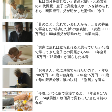
「私は自分を信じない」資産7億円・元経営者
の70代両親、息子に高級老人ホームを勧められ
るも、断固拒否。父が明かした驚愕の〈余生計
画〉【FPが解説】
「昔のこと、忘れていませんから」…妻の葬儀
で再会した“成功した孫”の無表情。〈資産6,000
万円超〉80歳祖父が項垂れた「自業自得」
【CFPの助言】
「実家に戻れば立ち直れると思っていた」45歳
で帰ってきた息子との同居から5年…〈年金月
15万円・75歳母〉が漏らした本音
「お母さん、私に見捨てられたいの？」＜年収
700万円・49歳＞独身娘、＜年金15万円・80歳
＞母の限界介護に涙の訣別…「別居」を選んだ
娘を襲った“罪悪感”の正体
「今晩はパン1個で我慢するよ」〈年金月17万
円・74歳男性〉物価高で変わった“当たり前の
食卓”