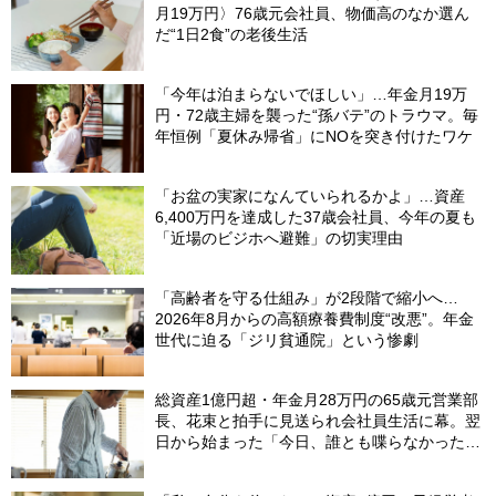
月19万円〉76歳元会社員、物価高のなか選ん
だ“1日2食”の老後生活
「今年は泊まらないでほしい」…年金月19万
円・72歳主婦を襲った“孫バテ”のトラウマ。毎
年恒例「夏休み帰省」にNOを突き付けたワケ
「お盆の実家になんていられるかよ」…資産
6,400万円を達成した37歳会社員、今年の夏も
「近場のビジホへ避難」の切実理由
「高齢者を守る仕組み」が2段階で縮小へ…
2026年8月からの高額療養費制度“改悪”。年金
世代に迫る「ジリ貧通院」という惨劇
総資産1億円超・年金月28万円の65歳元営業部
長、花束と拍手に見送られ会社員生活に幕。翌
日から始まった「今日、誰とも喋らなかった」
の余生