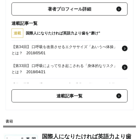
著者プロフィール詳細
連載記事一覧
連載
国際人になりたければ英語力より歯を“磨け”
【第34回】 口呼吸を改善させるエクササイズ「あいうべ体操」
とは？
2018/05/01
【第33回】 口呼吸によって引き起こされる「身体的なリスク」
とは？
2018/04/21
【第32回】 口の渇き、いびき･･･「口呼吸」の疑いがある症状と
は？
2018/04/19
連載記事一覧
【第31回】 頬杖、早食い･･･噛み合わせに影響を及ぼす日常生活
の「クセ」
2018/04/15
書籍
【第30回】 歯並びや口角から「正しい噛み合わせ」を確認する
方法
2018/04/14
国際人になりたければ英語力より歯