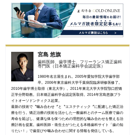
宮島 悠旗
歯科医師、歯学博士、フリーランス矯正歯科
専門医（日本矯正歯科学会認定医）
1980年名古屋生まれ。2005年愛知学院大学歯学部
卒。2006年東京歯科大学千葉病院臨床研修医修了。
2010年歯学博士取得（東北大学）。2011年東北大学大学院顎口腔矯
正学分野助教。日本矯正歯科学会認定医取得。2014年宮島悠旗ブラ
イトオーソドンティクス起業。
最新の技術で〝噛み合わせ〞と〝エステティック〞に配慮した矯正治
療を行う。矯正治療の技術を活かした一般歯科とのチーム医療で歯の
寿命を延ばし、健康な体を保つための理想的な噛み合わせを整える治
療計画を提案。歯科医師・衛生士がつたえる本格歯科サイト「歯の知
りたい！」で歯並びや噛み合わせに関する情報を発信している。