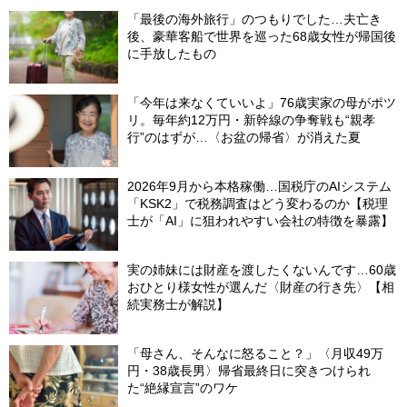
「最後の海外旅行」のつもりでした…夫亡き
後、豪華客船で世界を巡った68歳女性が帰国後
に手放したもの
「今年は来なくていいよ」76歳実家の母がポツ
リ。毎年約12万円・新幹線の争奪戦も“親孝
行”のはずが…〈お盆の帰省〉が消えた夏
2026年9月から本格稼働…国税庁のAIシステム
「KSK2」で税務調査はどう変わるのか【税理
士が「AI」に狙われやすい会社の特徴を暴露】
実の姉妹には財産を渡したくないんです…60歳
おひとり様女性が選んだ〈財産の行き先〉【相
続実務士が解説】
「母さん、そんなに怒ること？」〈月収49万
円・38歳長男〉帰省最終日に突きつけられ
た“絶縁宣言”のワケ