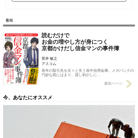
【第22回】 謎の男・桜さんの正体に迫る和久井･･･桜さんの返答
は!?
2017/09/06
書籍
【第21回】 自宅に桜さんを招待した和久井･･･2人が交わした話
とは？
2017/09/04
読むだけで
お金の増やし方が身につく
京都かけだし信金マンの事件簿
菅井 敏之
アスコム
長年の取引先を次々と失う洛中信用金庫。メガバンクの
巧妙な罠にはまり、貸し剥がしに…
書籍ページ
今、あなたにオススメ