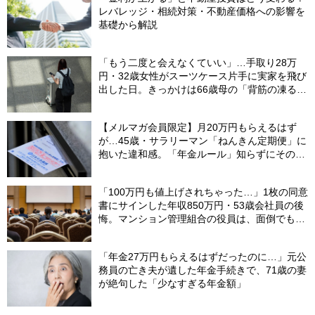
レバレッジ・相続対策・不動産価格への影響を
基礎から解説
「もう二度と会えなくていい」…手取り28万
円・32歳女性がスーツケース片手に実家を飛び
出した日。きっかけは66歳母の「背筋の凍る一
言」
【メルマガ会員限定】月20万円もらえるはず
が…45歳・サラリーマン「ねんきん定期便」に
抱いた違和感。「年金ルール」知らずにそのま
ま20年…65歳で受け取ることになる年金額に唖
然「何かの間違いでは？」
「100万円も値上げされちゃった…」1枚の同意
書にサインした年収850万円・53歳会社員の後
悔。マンション管理組合の役員は、面倒でも自
分でやらないと〈損する〉ワケ【マンション管
理コンサルタントが警鐘】
「年金27万円もらえるはずだったのに…」元公
務員の亡き夫が遺した年金手続きで、71歳の妻
が絶句した「少なすぎる年金額」