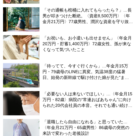
「その通帳も棺桶に入れてもらったら？」…長
男が叩きつけた断絶。〈資産8,500万円〉〈年
金月21万円〉77歳男性、潤沢な資産を守り抜い
た“代償”
「お祝いも、お小遣いも出せません」〈年金月
20万円・貯蓄1,400万円〉72歳女性、孫が来な
くなって気づいたこと
「待ってて、今すぐ行くから」…年金月15万
円・79歳母のLINEに異変。気温38度の猛暑
日、始発の新幹線で駆け付けた娘が見た“まさ
かの光景”
「必要ない人は来ないでほしい」…〈年金月15
万円・82歳〉病院の“常連おばあちゃん”に向け
られた20代会社員の本音。それでも通い続ける
理由
「退職したら自由になれる」と思っていた…
〈年金月21万円・65歳男性〉86歳母の突然の
来訪で変わった老後設計