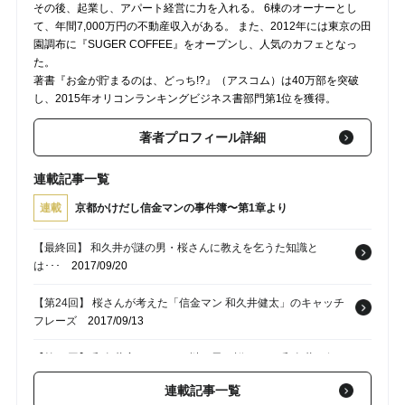
その後、起業し、アパート経営に力を入れる。 6棟のオーナーとし
て、年間7,000万円の不動産収入がある。 また、2012年には東京の田
園調布に『SUGER COFFEE』をオープンし、人気のカフェとなっ
た。
著書『お金が貯まるのは、どっち!?』（アスコム）は40万部を突破
し、2015年オリコンランキングビジネス書部門第1位を獲得。
著者プロフィール詳細
連載記事一覧
連載
京都かけだし信金マンの事件簿〜第1章より
【最終回】 和久井が謎の男・桜さんに教えを乞うた知識と
は･･･
2017/09/20
【第24回】 桜さんが考えた「信金マン 和久井健太」のキャッチ
フレーズ
2017/09/13
【第23回】 和久井家でくつろぐ謎の男・桜さん･･･和久井に何を
語るのか？
2017/09/11
連載記事一覧