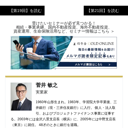
【第19回】を読む
【第21回】を読む
受けたいセミナーが必ず見つかる！
相続・事業承継、国内不動産投資、海外不動産投資、
資産運用、生命保険活用など、セミナー情報はこちら ＞
菅井 敏之
実業家
1960年山形生まれ。1983年、学習院大学卒業後、三
井銀行（現・三井住友銀行）に入行。 個人・法人取
引、およびプロジェクトファイナンス事業に従事す
る。2003年には金沢八景支店長（横浜）に、2005年には中野支店長
（東京）に就任。 48才のときに銀行を退職。