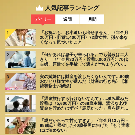
人気記事ランキング
デイリー
週間
月間
「お祝いも、お小遣いも出せません」〈年金月
1
20万円・貯蓄1,400万円〉72歳女性、孫が来な
くなって気づいたこと
「何かあれば息子が来られる。でも普段は二人
2
きり」〈年金月33万円・貯蓄5,000万円〉70代
夫婦、戸建てを手放して選んだ“ちょうどいい
距離”
実の姉妹には財産を渡したくないんです…60歳
3
おひとり様女性が選んだ〈財産の行き先〉【相
続実務士が解説】
「温泉旅行すら行けないなんて」…積み重ねた
4
貯蓄は〈5,600万円〉の68歳主婦。潤沢な老後
資金を貯めたはずが「馬鹿だった」肩を落とす
理由
「親だからって甘えすぎよ」〈年金月13万円・
5
68歳母〉帰省した40歳長男に告げた「もう実家
には泊めない」