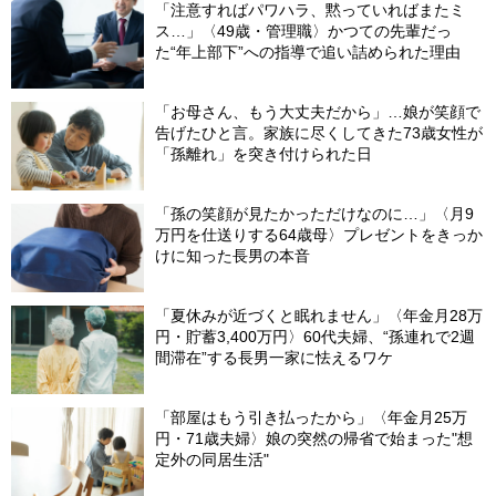
「注意すればパワハラ、黙っていればまたミ
ス…」〈49歳・管理職〉かつての先輩だっ
た“年上部下”への指導で追い詰められた理由
「お母さん、もう大丈夫だから」…娘が笑顔で
告げたひと言。家族に尽くしてきた73歳女性が
「孫離れ」を突き付けられた日
「孫の笑顔が見たかっただけなのに…」〈月9
万円を仕送りする64歳母〉プレゼントをきっか
けに知った長男の本音
「夏休みが近づくと眠れません」〈年金月28万
円・貯蓄3,400万円〉60代夫婦、“孫連れで2週
間滞在”する長男一家に怯えるワケ
「部屋はもう引き払ったから」〈年金月25万
円・71歳夫婦〉娘の突然の帰省で始まった"想
定外の同居生活"