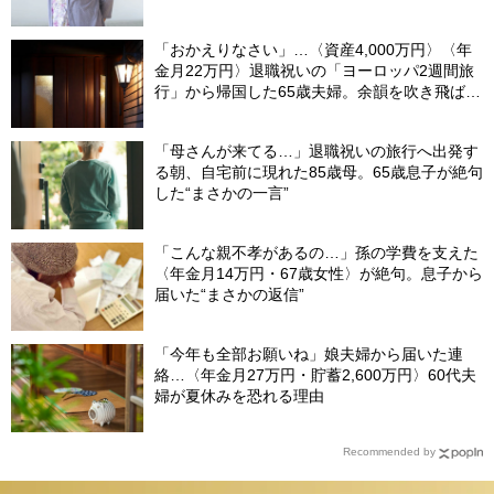
「おかえりなさい」…〈資産4,000万円〉〈年
金月22万円〉退職祝いの「ヨーロッパ2週間旅
行」から帰国した65歳夫婦。余韻を吹き飛ばし
た“破綻の影”
「母さんが来てる…」退職祝いの旅行へ出発す
る朝、自宅前に現れた85歳母。65歳息子が絶句
した“まさかの一言”
「こんな親不孝があるの…」孫の学費を支えた
〈年金月14万円・67歳女性〉が絶句。息子から
届いた“まさかの返信”
「今年も全部お願いね」娘夫婦から届いた連
絡…〈年金月27万円・貯蓄2,600万円〉60代夫
婦が夏休みを恐れる理由
Recommended by