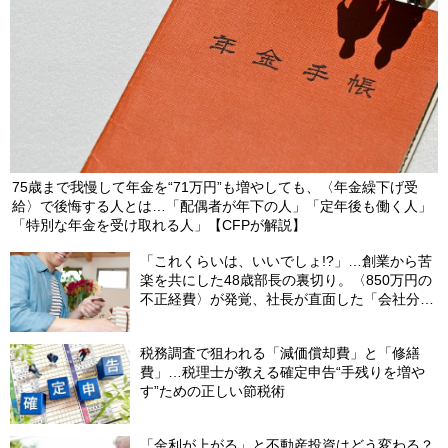
75歳まで我慢して年金を“71万円”も増やしても、〈年金繰下げ受
給〉で後悔する人とは…「配偶者が年下の人」「定年後も働く人」
「特別な年金を受け取れる人」【CFPが解説】
「これくらいは、いいでしょ!?」…創業から苦
楽を共にした48歳部長の裏切り。〈850万円の
不正経費〉が発覚、社長が直面した「会社分裂
の危機」【社労士の助言】
税務調査で狙われる「減価償却費」と「修繕
費」…税理士が教える確定申告“手残りを増や
す”ための正しい節税術
「金利が上がる」と不動産投資はどう変わる？