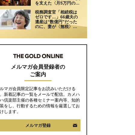
を支えた〈月5万円の援
助〉が途絶えた夜
税務調査官「相続税は
ゼロです…」66歳夫の
遺産は“数億円”だった
のに、妻が〈無税〉で
済んだワケ【税理士が
解説】
メルマガ会員登録者の
ご案内
ルマガ会員限定記事をお読みいただける
、新着記事の一覧をメールで配信。カメハ
ハ倶楽部主催の各種セミナー案内等、知的
装をし、行動するための情報を厳選してお
けします。
メルマガ登録