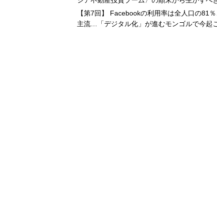
シア不動産投資ブーム〉の顛末から生かすべ
【第7回】 Facebookの利用率は全人口の
主流…「デジタル化」が進むモンゴルで今起