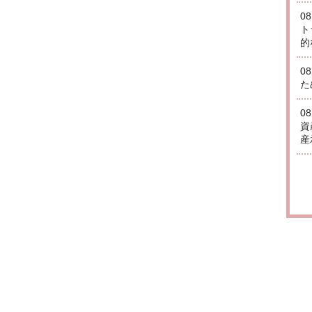
0
ト
的
0
た
0
資
産