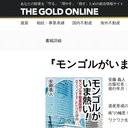
あなたの財産を「守る」「増やす」「残す」ための総合情報サイト
最新
相続・事業承継
国内不動産
海外不動産
書籍詳細
『モンゴルがい
安藤 義人
出版社名：
発行年月：2
資産形成の
術”の極意
ワクワク