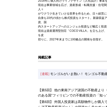
2016年に個人向けライフデザイン（人生設計）事業
現在は事業領域を広げ、資産形成・転職支援・住宅関
人々
がワクワク生きていける世界を作るため、日々経営に
自身も10代の頃から株式投資をスタート。新築収益
資、国
内スタートアップへのエンジェル投資など幅広く投資
現在は資産運用型別荘「COCO VILLA」を立ち上げ、シ
を皮
切りに、2027年末までに100拠点の開発を目指す。
掲載記事
[連載]
モンゴルがいま熱い！ モンゴル不動
【第5回】 他の東南アジア諸国の不動産より
のある国”フィリピンでの不動産投資の「知っ
【第6回】 外国人投資家は高額物件しか購入