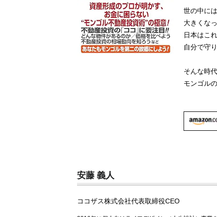
世の中に
大きくな
日本はこ
自分で守
そんな時
モンゴル
安藤 義人
ココザス株式会社代表取締役CEO