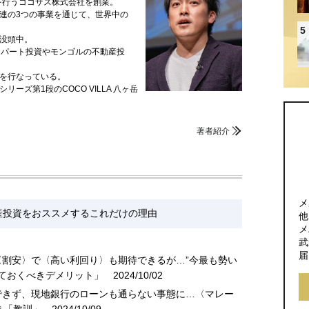
を行うココザス株式会社を創業。
連の3つの事業を通じて、世界中の
5
没頭中。
アパート投資やモンゴルの不動産投
を行なっている。
リーズ第1段のCOCO VILLA 八ヶ岳
著者紹介
メ
産投資をおススメするこれだけの理由
他
メ
武
届
〈割安〉で〈高い利回り〉も期待できるが…”今最も勢い
ておくべきデメリット」
2024/10/02
できず、現地銀行のローンも通らない事態に…〈マレー