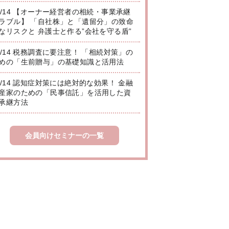
8/14 【オーナー経営者の相続・事業承継
ラブル】 「自社株」と「遺留分」の致命
なリスクと 弁護士と作る”会社を守る盾”
8/14 税務調査に要注意！ 「相続対策」の
めの「生前贈与」の基礎知識と活用法
8/14 認知症対策には絶対的な効果！ 金融
産家のための「民事信託」を活用した資
承継方法
会員向けセミナーの一覧