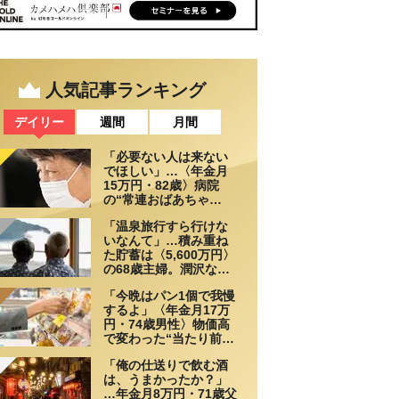
人気記事ランキング
デイリー
週間
月間
「必要ない人は来ない
でほしい」…〈年金月
15万円・82歳〉病院
の“常連おばあちゃ
ん”に向けられた20代会
「温泉旅行すら行けな
社員の本音。それでも
いなんて」…積み重ね
通い続ける理由
た貯蓄は〈5,600万円〉
の68歳主婦。潤沢な老
後資金を貯めたはずが
「今晩はパン1個で我慢
「馬鹿だった」肩を落
するよ」〈年金月17万
とす理由
円・74歳男性〉物価高
で変わった“当たり前の
食卓”
「俺の仕送りで飲む酒
は、うまかったか？」
…年金月8万円・71歳父