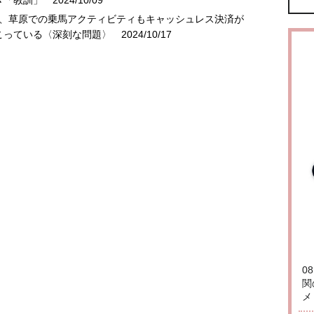
き「教訓」
2024/10/09
81％、草原での乗馬アクティビティもキャッシュレス決済が
こっている〈深刻な問題〉
2024/10/17
0
関
メ