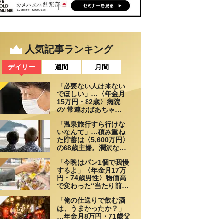
人気記事ランキング
デイリー
週間
月間
「必要ない人は来ない
でほしい」…〈年金月
15万円・82歳〉病院
の“常連おばあちゃ
ん”に向けられた20代会
「温泉旅行すら行けな
社員の本音。それでも
いなんて」…積み重ね
通い続ける理由
た貯蓄は〈5,600万円〉
の68歳主婦。潤沢な老
後資金を貯めたはずが
「今晩はパン1個で我慢
「馬鹿だった」肩を落
するよ」〈年金月17万
とす理由
円・74歳男性〉物価高
で変わった“当たり前の
食卓”
「俺の仕送りで飲む酒
は、うまかったか？」
…年金月8万円・71歳父