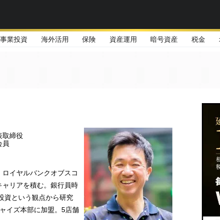
事業投資
海外活用
保険
資産運用
暗号資産
税金
表取締役
会員
、ロイヤルバンクオブスコ
キャリアを積む。銀行員時
を投資という観点から研究
ャイズ本部に加盟。5店舗