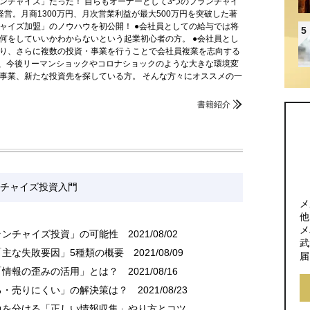
ンチャイズ」だった！ 自らもオーナーとして3つのフランチャイ
営。月商1300万円、月次営業利益が最大500万円を突破した著
ャイズ加盟」のノウハウを初公開！ ●会社員としての給与では将
5
何をしていいかわからないという起業初心者の方。 ●会社員とし
り、さらに複数の投資・事業を行うことで会社員複業を志向する
が、今後リーマンショックやコロナショックのような大きな環境変
事業、新たな投資先を探している方。 そんな方々にオススメの一
書籍紹介
チャイズ投資入門
メ
他
メ
ランチャイズ投資」の可能性
2021/08/02
武
「主な失敗要因」5種類の概要
2021/08/09
届
「情報の歪みの活用」とは？
2021/08/16
る・売りにくい」の解決策は？
2021/08/23
負を分ける「正しい情報収集」やり方とコツ