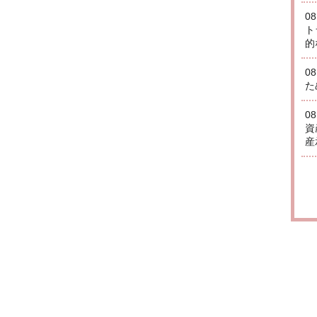
0
ト
的
0
た
0
資
産