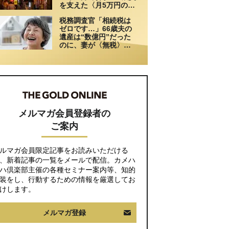
を支えた〈月5万円の援
助〉が途絶えた夜
税務調査官「相続税は
ゼロです…」66歳夫の
遺産は“数億円”だった
のに、妻が〈無税〉で
済んだワケ【税理士が
解説】
メルマガ会員登録者の
ご案内
ルマガ会員限定記事をお読みいただける
、新着記事の一覧をメールで配信。カメハ
ハ倶楽部主催の各種セミナー案内等、知的
装をし、行動するための情報を厳選してお
けします。
メルマガ登録