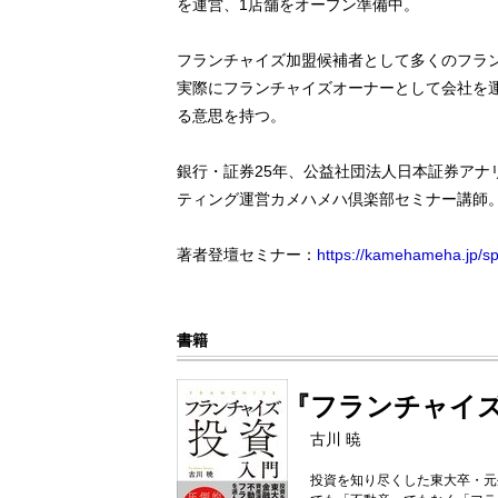
を運営、1店舗をオープン準備中。
フランチャイズ加盟候補者として多くのフラ
実際にフランチャイズオーナーとして会社を
る意思を持つ。
銀行・証券25年、公益社団法人日本証券アナ
ティング運営カメハメハ倶楽部セミナー講師
著者登壇セミナー：
https://kamehameha.jp/s
書籍
『フランチャイ
古川 暁
投資を知り尽くした東大卒・元