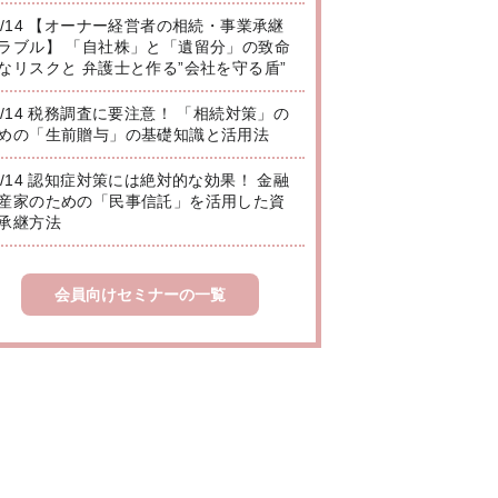
8/14 【オーナー経営者の相続・事業承継
ラブル】 「自社株」と「遺留分」の致命
なリスクと 弁護士と作る”会社を守る盾”
8/14 税務調査に要注意！ 「相続対策」の
めの「生前贈与」の基礎知識と活用法
8/14 認知症対策には絶対的な効果！ 金融
産家のための「民事信託」を活用した資
承継方法
会員向けセミナーの一覧