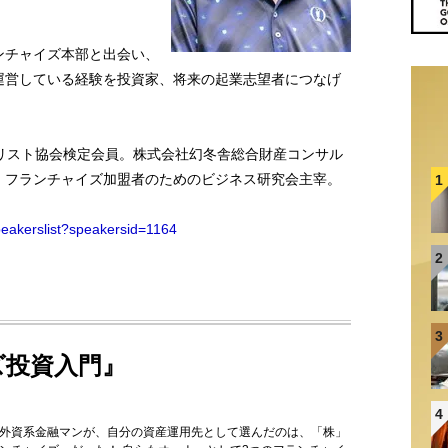
ンチャイズ本部と出会い、
運営している経験を投資家、将来の起業志望者につなげ
リスト協会検定会員。株式会社幻冬舎総合財産コンサル
。フランチャイズ加盟者のためのビジネス研究会主宰。
1
peakerslist?speakersid=1164
2
3
ズ投資入門』
4
外資系金融マンが、自分の資産運用先として選んだのは、「株」