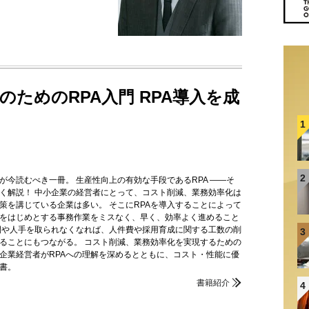
のためのRPA入門 RPA導入を成
』
1
2
が今読むべき一冊。 生産性向上の有効な手段であるRPA ――そ
く解説！ 中小企業の経営者にとって、コスト削減、業務効率化は
策を講じている企業は多い。 そこにRPAを導入することによって
をはじめとする事務作業をミスなく、早く、効率よく進めること
間や人手を取られなくなれば、人件費や採用育成に関する工数の削
3
ることにもつながる。 コスト削減、業務効率化を実現するための
小企業経営者がRPAへの理解を深めるとともに、コスト・性能に優
門書。
書籍紹介
4