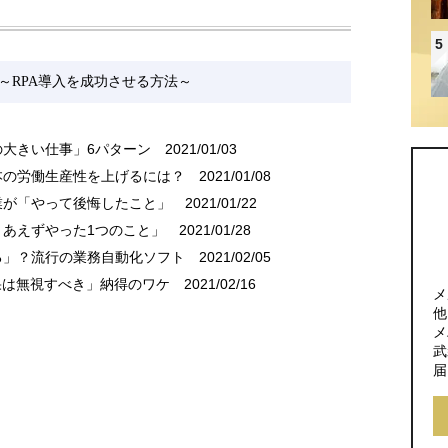
5
～RPA導入を成功させる方法～
の大きい仕事」6パターン
2021/01/03
本の労働生産性を上げるには？
2021/01/08
業が「やって後悔したこと」
2021/01/22
りあえずやった1つのこと」
2021/01/28
る」？流行の業務自動化ソフト
2021/02/05
果は無視すべき」納得のワケ
2021/02/16
メ
他
メ
武
届