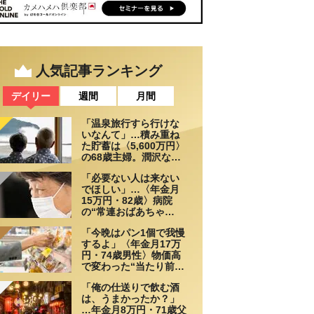
人気記事ランキング
デイリー
週間
月間
「温泉旅行すら行けな
いなんて」…積み重ね
た貯蓄は〈5,600万円〉
の68歳主婦。潤沢な老
後資金を貯めたはずが
「必要ない人は来ない
「馬鹿だった」肩を落
でほしい」…〈年金月
とす理由
15万円・82歳〉病院
の“常連おばあちゃ
ん”に向けられた20代会
「今晩はパン1個で我慢
社員の本音。それでも
するよ」〈年金月17万
通い続ける理由
円・74歳男性〉物価高
で変わった“当たり前の
食卓”
「俺の仕送りで飲む酒
は、うまかったか？」
…年金月8万円・71歳父