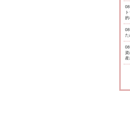
0
ト
的
0
た
0
資
産