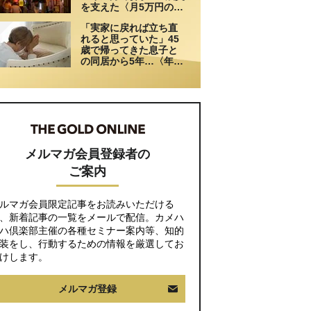
を支えた〈月5万円の援
助〉が途絶えた夜
「実家に戻れば立ち直
れると思っていた」45
歳で帰ってきた息子と
の同居から5年…〈年金
月15万円・75歳母〉が
漏らした本音
メルマガ会員登録者の
ご案内
ルマガ会員限定記事をお読みいただける
、新着記事の一覧をメールで配信。カメハ
ハ倶楽部主催の各種セミナー案内等、知的
装をし、行動するための情報を厳選してお
けします。
メルマガ登録