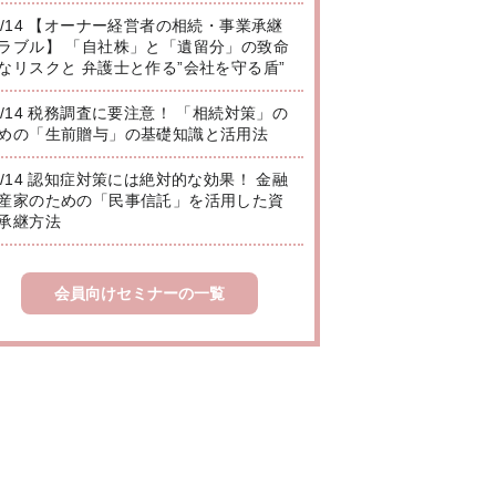
8/14 【オーナー経営者の相続・事業承継
ラブル】 「自社株」と「遺留分」の致命
なリスクと 弁護士と作る”会社を守る盾”
8/14 税務調査に要注意！ 「相続対策」の
めの「生前贈与」の基礎知識と活用法
8/14 認知症対策には絶対的な効果！ 金融
産家のための「民事信託」を活用した資
承継方法
会員向けセミナーの一覧