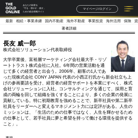
あなたの財産を
マイページ/ログイン
「守る・増やす・残す」
ための総合情報サイト
最新
相続・事業承継
国内不動産
海外不動産
事業投資
海外活用
保険
資
記事一覧
連載一覧
著者一覧
書籍一覧
セミナー情報
お知らせ
著者詳細
長友 威一郎
株式会社ソリューション代表取締役
大学卒業後、富裕層マーケティング会社最大手・リゾ
ートトラスト株式会社に入社。6年間の営業活動を通
じて多くの経営者と出会う。2006年、顧客の1人であ
った現株式会社 CONY JAPAN 代表の小西正行氏から新会社立ち上
げの参画要請を受け、経営者の経営サポートを本業にすべく、株式
会社ソリューションに入社。コンサルティングを通じて、採用と育
成の両輪を回して組織を強くすることにより、多くの企業の発展に
貢献している。特に初期教育を強めることで、新卒社員や第二新卒
社員をリーダーへと変えるマネジメント力には定評がある。人生の
ミッションは、「生活のための仕事ではなく、人生を輝かせるため
の仕事として、若手社員に夢と希望を持って働ける環境を提供する
こと」。