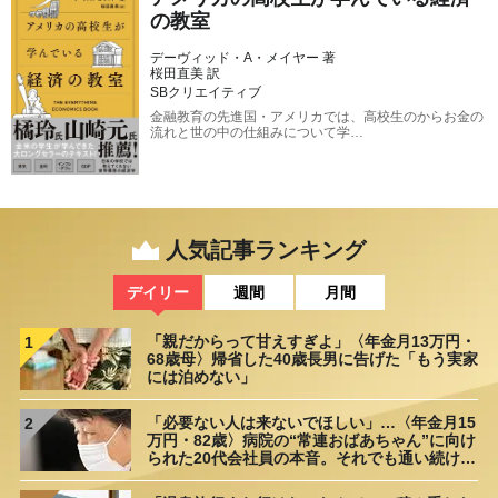
の教室
デーヴィッド・A・メイヤー 著
桜田直美 訳
SBクリエイティブ
金融教育の先進国・アメリカでは、高校生のからお金の
流れと世の中の仕組みについて学…
人気記事ランキング
デイリー
週間
月間
「親だからって甘えすぎよ」〈年金月13万円・
1
68歳母〉帰省した40歳長男に告げた「もう実家
には泊めない」
「必要ない人は来ないでほしい」…〈年金月15
2
万円・82歳〉病院の“常連おばあちゃん”に向け
られた20代会社員の本音。それでも通い続ける
理由