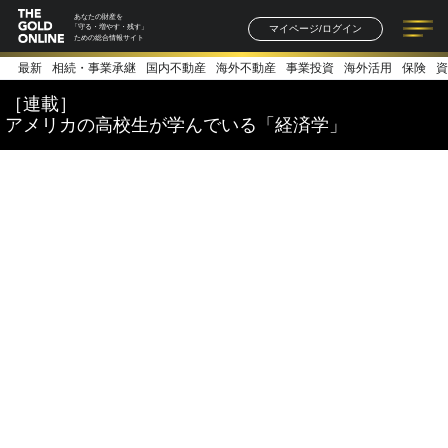
あなたの財産を
マイページ/ログイン
「守る・増やす・残す」
ための総合情報サイト
最新
相続・事業承継
国内不動産
海外不動産
事業投資
海外活用
保険
資
記事一覧
連載一覧
著者一覧
書籍一覧
セミナー情報
お知らせ
［連載］
アメリカの高校生が学んでいる「経済学」