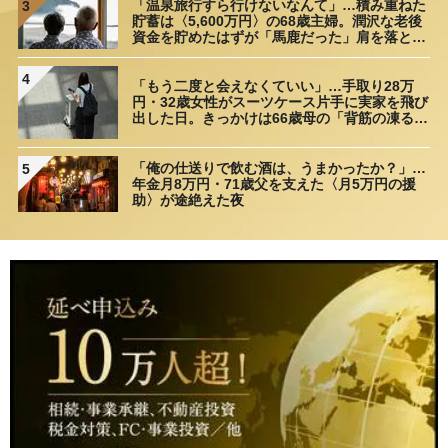
「温泉旅行すら行けないなんて」…積み重ねた
3
貯蓄は〈5,600万円〉の68歳主婦。潤沢な老後
資金を貯めたはずが「馬鹿だった」肩を落とす
理由
4
「もう二度と会えなくていい」…手取り28万
円・32歳女性がスーツケース片手に実家を飛び
出した日。きっかけは66歳母の「背筋の凍る一
言」
「俺の仕送りで飲む酒は、うまかったか？」…
5
年金月8万円・71歳父を支えた〈月5万円の援
助〉が途絶えた夜