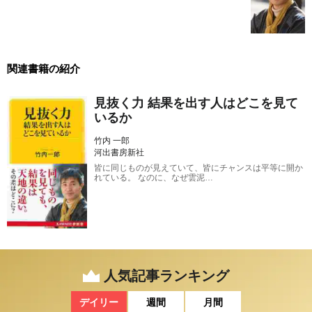
関連書籍の紹介
見抜く力 結果を出す人はどこを見て
いるか
竹内 一郎
河出書房新社
皆に同じものが見えていて、皆にチャンスは平等に開か
れている。 なのに、なぜ雲泥…
人気記事ランキング
デイリー
週間
月間