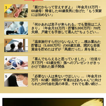
「親だからって甘えすぎよ」〈年金月13万円・
1
68歳母〉帰省した40歳長男に告げた「もう実家
には泊めない」
「何かあれば息子が来られる。でも普段は二人
2
きり」〈年金月33万円・貯蓄5,000万円〉70代
夫婦、戸建てを手放して選んだ“ちょうどいい
距離”
「温泉旅行すら行けないなんて」…積み重ねた
3
貯蓄は〈5,600万円〉の68歳主婦。潤沢な老後
資金を貯めたはずが「馬鹿だった」肩を落とす
理由
「喜んでもらえると思っていました」〈仕送り
4
月7万円・63歳女性〉孫へのプレゼントがきっ
かけで崩れた親子関係
「必要ない人は来ないでほしい」…〈年金月15
5
万円・82歳〉病院の“常連おばあちゃん”に向け
られた20代会社員の本音。それでも通い続ける
理由