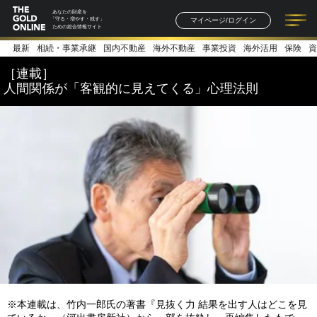
あなたの財産を
マイページ/ログイン
「守る・増やす・残す」
ための総合情報サイト
最新
相続・事業承継
国内不動産
海外不動産
事業投資
海外活用
保険
資
記事一覧
連載一覧
著者一覧
書籍一覧
セミナー情報
お知らせ
［連載］
人間関係が「客観的に見えてくる」心理法則
※本連載は、竹内一郎氏の著書『見抜く力 結果を出す人はどこを見