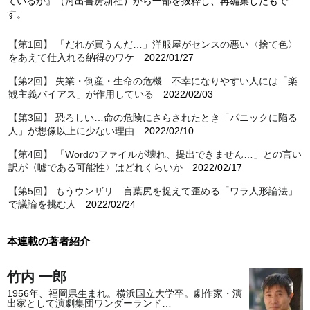
ているか』（河出書房新社）から一部を抜粋し、再編集したもで
す。
【第1回】 「だれが買うんだ…」洋服屋がセンスの悪い〈捨て色〉
をあえて仕入れる納得のワケ
2022/01/27
【第2回】 失業・倒産・生命の危機…不幸になりやすい人には「楽
観主義バイアス」が作用している
2022/02/03
【第3回】 恐ろしい…命の危険にさらされたとき「パニックに陥る
人」が想像以上に少ない理由
2022/02/10
【第4回】 「Wordのファイルが壊れ、提出できません…」との言い
訳が〈嘘である可能性〉はどれくらいか
2022/02/17
【第5回】 もうウンザリ…言葉尻を捉えて歪める「ワラ人形論法」
で議論を挑む人
2022/02/24
本連載の著者紹介
竹内 一郎
1956年、福岡県生まれ。横浜国立大学卒。劇作家・演
出家として演劇集団ワンダーランド…