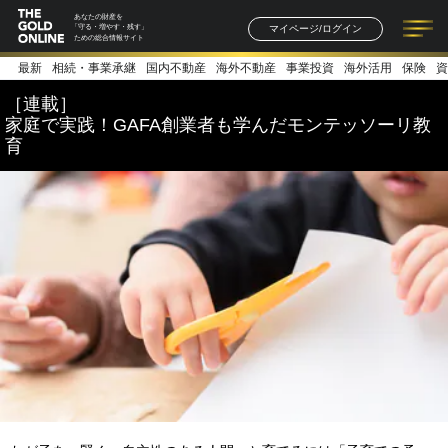
あなたの財産を
マイページ/ログイン
「守る・増やす・残す」
ための総合情報サイト
最新
相続・事業承継
国内不動産
海外不動産
事業投資
海外活用
保険
資
記事一覧
連載一覧
著者一覧
書籍一覧
セミナー情報
お知らせ
［連載］
家庭で実践！GAFA創業者も学んだモンテッソーリ教
育