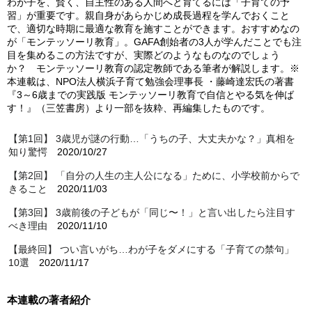
わが子を、賢く、自主性のある人間へと育てるには「子育ての予
習」が重要です。親自身があらかじめ成長過程を学んでおくこと
で、適切な時期に最適な教育を施すことができます。おすすめなの
が「モンテッソーリ教育」。GAFA創始者の3人が学んだことでも注
目を集めるこの方法ですが、実際どのようなものなのでしょう
か？ モンテッソーリ教育の認定教師である筆者が解説します。※
本連載は、NPO法人横浜子育て勉強会理事長 ・藤崎達宏氏の著書
『3～6歳までの実践版 モンテッソーリ教育で自信とやる気を伸ば
す！』（三笠書房）より一部を抜粋、再編集したものです。
【第1回】 3歳児が謎の行動…「うちの子、大丈夫かな？」真相を
知り驚愕
2020/10/27
【第2回】 「自分の人生の主人公になる」ために、小学校前からで
きること
2020/11/03
【第3回】 3歳前後の子どもが「同じ〜！」と言い出したら注目す
べき理由
2020/11/10
【最終回】 つい言いがち…わが子をダメにする「子育ての禁句」
10選
2020/11/17
本連載の著者紹介