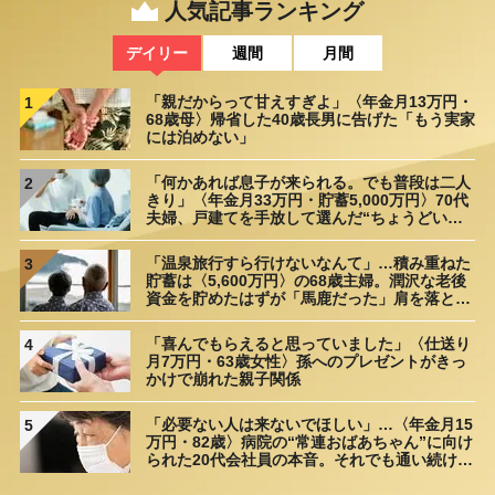
人気記事ランキング
デイリー
週間
月間
「親だからって甘えすぎよ」〈年金月13万円・
1
68歳母〉帰省した40歳長男に告げた「もう実家
には泊めない」
「何かあれば息子が来られる。でも普段は二人
2
きり」〈年金月33万円・貯蓄5,000万円〉70代
夫婦、戸建てを手放して選んだ“ちょうどいい
距離”
「温泉旅行すら行けないなんて」…積み重ねた
3
貯蓄は〈5,600万円〉の68歳主婦。潤沢な老後
資金を貯めたはずが「馬鹿だった」肩を落とす
理由
「喜んでもらえると思っていました」〈仕送り
4
月7万円・63歳女性〉孫へのプレゼントがきっ
かけで崩れた親子関係
「必要ない人は来ないでほしい」…〈年金月15
5
万円・82歳〉病院の“常連おばあちゃん”に向け
られた20代会社員の本音。それでも通い続ける
理由