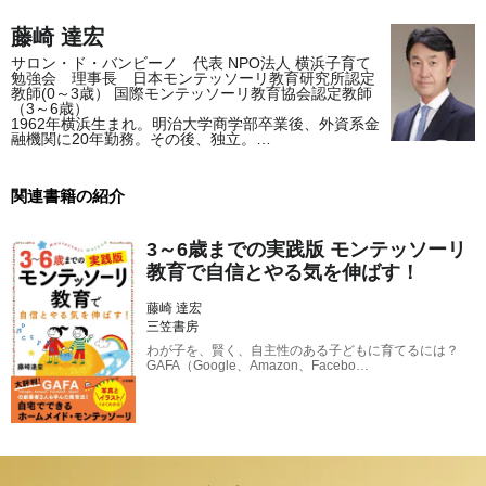
藤崎 達宏
サロン・ド・バンビーノ 代表 NPO法人 横浜子育て
勉強会 理事長 日本モンテッソーリ教育研究所認定
教師(0～3歳） 国際モンテッソーリ教育協会認定教師
（3～6歳）
1962年横浜生まれ。明治大学商学部卒業後、外資系金
融機関に20年勤務。その後、独立。…
関連書籍の紹介
3～6歳までの実践版 モンテッソーリ
教育で自信とやる気を伸ばす！
藤崎 達宏
三笠書房
わが子を、賢く、自主性のある子どもに育てるには？
GAFA（Google、Amazon、Facebo…