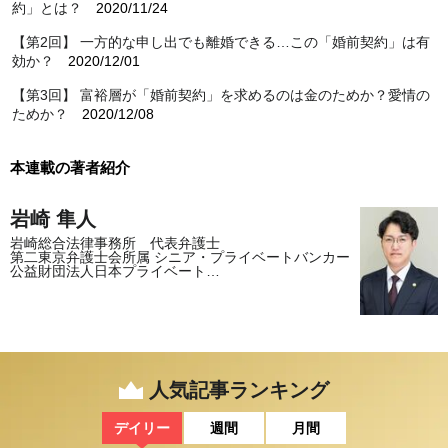
約」とは？
2020/11/24
【第2回】 一方的な申し出でも離婚できる…この「婚前契約」は有
効か？
2020/12/01
【第3回】 富裕層が「婚前契約」を求めるのは金のためか？愛情の
ためか？
2020/12/08
本連載の著者紹介
岩崎 隼人
岩崎総合法律事務所 代表弁護士
第二東京弁護士会所属 シニア・プライベートバンカー
公益財団法人日本プライベート…
人気記事ランキング
デイリー
週間
月間