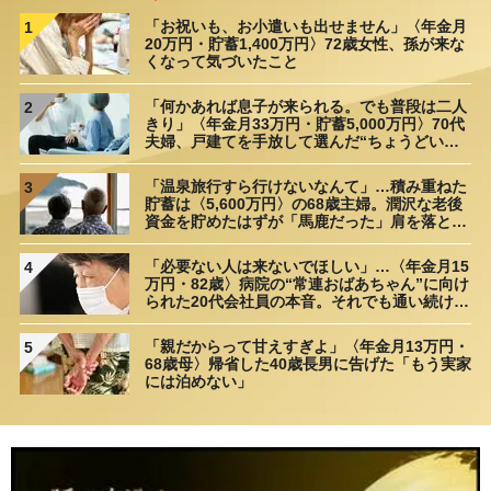
「お祝いも、お小遣いも出せません」〈年金月
1
20万円・貯蓄1,400万円〉72歳女性、孫が来な
くなって気づいたこと
「何かあれば息子が来られる。でも普段は二人
2
きり」〈年金月33万円・貯蓄5,000万円〉70代
夫婦、戸建てを手放して選んだ“ちょうどいい
距離”
「温泉旅行すら行けないなんて」…積み重ねた
3
貯蓄は〈5,600万円〉の68歳主婦。潤沢な老後
資金を貯めたはずが「馬鹿だった」肩を落とす
理由
「必要ない人は来ないでほしい」…〈年金月15
4
万円・82歳〉病院の“常連おばあちゃん”に向け
られた20代会社員の本音。それでも通い続ける
理由
「親だからって甘えすぎよ」〈年金月13万円・
5
68歳母〉帰省した40歳長男に告げた「もう実家
には泊めない」