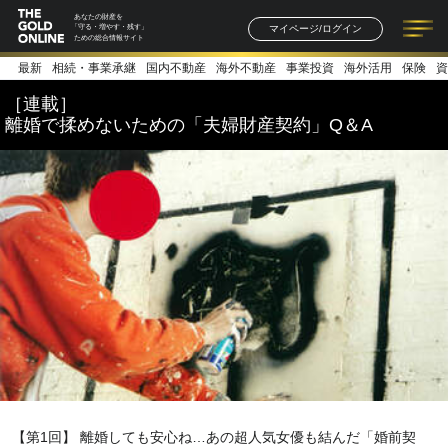
あなたの財産を
マイページ/ログイン
「守る・増やす・残す」
ための総合情報サイト
最新
相続・事業承継
国内不動産
海外不動産
事業投資
海外活用
保険
資
記事一覧
連載一覧
著者一覧
書籍一覧
セミナー情報
お知らせ
［連載］
離婚で揉めないための「夫婦財産契約」Q＆A
【第1回】 離婚しても安心ね…あの超人気女優も結んだ「婚前契