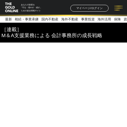
あなたの財産を
マイページ/ログイン
「守る・増やす・残す」
ための総合情報サイト
最新
相続・事業承継
国内不動産
海外不動産
事業投資
海外活用
保険
資
記事一覧
連載一覧
著者一覧
書籍一覧
セミナー情報
お知らせ
［連載］
M＆A支援業務による 会計事務所の成長戦略