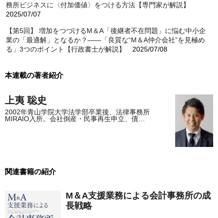
務所ビジネスに〈付加価値〉をつける方法【専門家が解説】
2025/07/07
【第5回】 増加をつづけるM＆A「後継者不在問題」に悩む中小企
業の「最適解」となるか？――「良質な“M＆A仲介会社”を見極め
る」3つのポイント【行政書士が解説】
2025/07/08
本連載の著者紹介
上夷 聡史
2002年青山学院大学法学部卒業後、法律事務所
MIRAIO入所。会社倒産・民事再生申立、債…
関連書籍の紹介
M＆A支援業務による会計事務所の成
長戦略