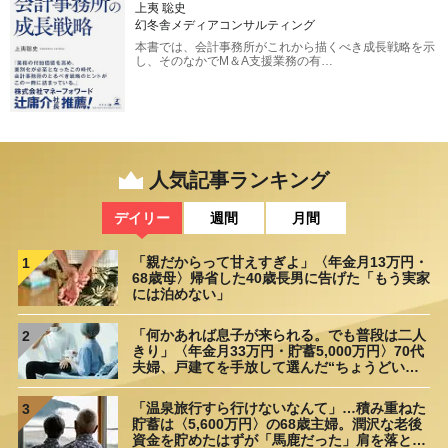
上夷 聡史
幻冬舎メディアコンサルティング
本書では、会計事務所がこれから描くべき成長戦略を示
し、そのなかでM＆A支援業務の有…
人気記事ランキング
デイリー
週間
月間
「親だからって甘えすぎよ」〈年金月13万円・
1
68歳母〉帰省した40歳長男に告げた「もう実家
には泊めない」
「何かあれば息子が来られる。でも普段は二人
2
きり」〈年金月33万円・貯蓄5,000万円〉70代
夫婦、戸建てを手放して選んだ“ちょうどいい
距離”
「温泉旅行すら行けないなんて」…積み重ねた
3
貯蓄は〈5,600万円〉の68歳主婦。潤沢な老後
資金を貯めたはずが「馬鹿だった」肩を落とす