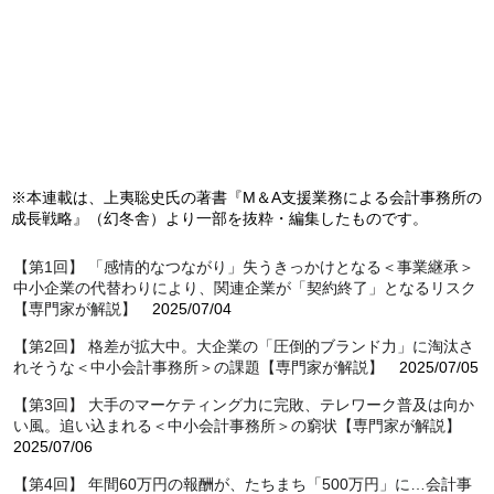
※本連載は、上夷聡史氏の著書『M＆A支援業務による会計事務所の
成長戦略』（幻冬舎）より一部を抜粋・編集したものです。
【第1回】 「感情的なつながり」失うきっかけとなる＜事業継承＞
中小企業の代替わりにより、関連企業が「契約終了」となるリスク
【専門家が解説】
2025/07/04
【第2回】 格差が拡大中。大企業の「圧倒的ブランド力」に淘汰さ
れそうな＜中小会計事務所＞の課題【専門家が解説】
2025/07/05
【第3回】 大手のマーケティング力に完敗、テレワーク普及は向か
い風。追い込まれる＜中小会計事務所＞の窮状【専門家が解説】
2025/07/06
【第4回】 年間60万円の報酬が、たちまち「500万円」に…会計事