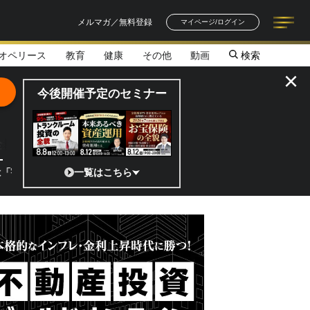
メルマガ／無料登録
マイページ/ログイン
オペリース
教育
健康
その他
動画
検索
記事一覧
連載一覧
著者一覧
書籍一覧
セミナー情報
お知らせ
×
今後開催予定のセミナー
全貌
」 日本の宇宙ベンチャーのココがスゴイ！／補助金から実需へ、知られざ
一覧はこちら