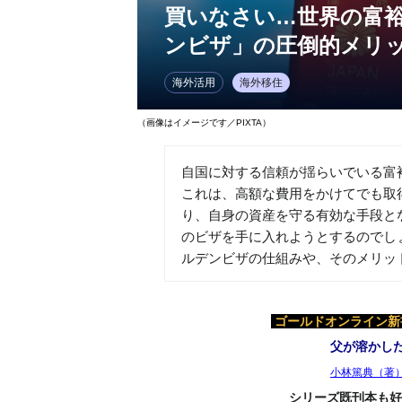
買いなさい…世界の富
ンビザ」の圧倒的メリ
海外活用
海外移住
（画像はイメージです／PIXTA）
自国に対する信頼が揺らいでいる富
これは、高額な費用をかけてでも取
り、自身の資産を守る有効な手段と
のビザを手に入れようとするのでし
ルデンビザの仕組みや、そのメリッ
ゴールドオンライン新書
父が溶かし
小林篤典（著
シリーズ既刊本も好