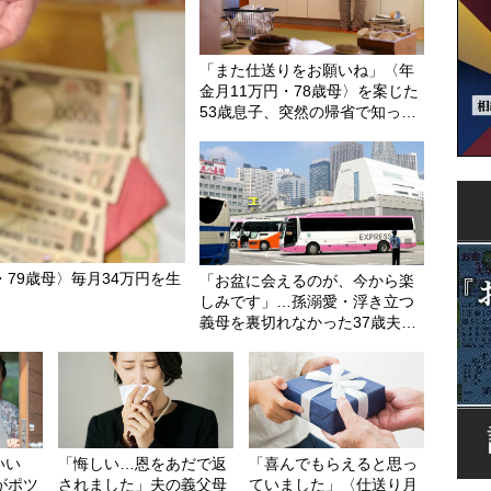
「また仕送りをお願いね」〈年
金月11万円・78歳母〉を案じた
53歳息子、突然の帰省で知った
思いもよらぬ真実
79歳母〉毎月34万円を生
「お盆に会えるのが、今から楽
しみです」…孫溺愛・浮き立つ
義母を裏切れなかった37歳夫
婦。〈世帯年収770万円〉が選
んだ“高速バス帰省”の悲惨な結
末
いい
「悔しい…恩をあだで返
「喜んでもらえると思っ
がポツ
されました」夫の義父母
ていました」〈仕送り月