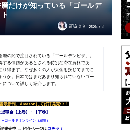
裕層だけが知っている「ゴールデ
ット
宮脇 さき
2025.7.3
裕層の間で注目されている「ゴールデンビザ」。
得する価値があるとされる特別な滞在資格であ
なり得ます。なぜ多くの人が大金を投じてまでこ
ょうか。日本ではまだあまり知られていないゴー
トについて詳しく紹介します。
最新刊、Amazonにて好評発売中！
た退職金【上巻】・【下巻】
）＋ゴールドオンライン（編集）
評発売中 → 紹介ページは
コチラ！