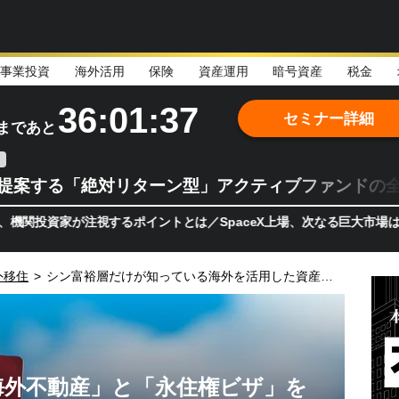
事業投資
海外活用
保険
資産運用
暗号資産
税金
36:01:35
セミナー詳細
まであと
teが提案する「絶対リターン型」アクティブファンドの
が注視するポイントとは／SpaceX上場、次なる巨大市場は「宇宙!?
外移住
>
シン富裕層だけが知っている海外を活用した資産防衛法
海外不動産」と「永住権ビザ」を