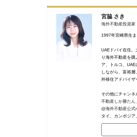
宮脇 さき
海外不動産投資家
1997年宮崎県生
UAEドバイ在住。
り海外不動産を購
ア、トルコ、UA
しながら、富裕層
外移住アドバイザ
その他にチャンネル
不動産しか勝たん
@海外不動産公式no
タイ、カンボジア