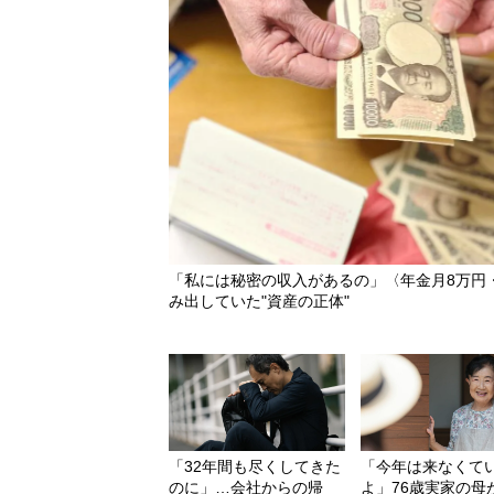
「私には秘密の収入があるの」〈年金月8万円・
み出していた"資産の正体"
「32年間も尽くしてきた
「今年は来なくて
のに」…会社からの帰
よ」76歳実家の母