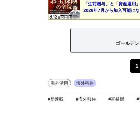
「生前贈与」と「資産運用
2026年7月から加入可能に
ゴールデン
1
海外活用
海外移住
#新連載
#海外移住
#富裕層