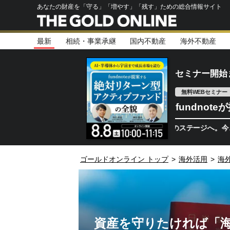
あなたの財産を「守る」「増やす」「残す」ための総合情報サイト
最新
相続・事業承継
国内不動産
海外不動産
セミナー開始
無料WEBセミナー
fundno
半導体相場は次のステージへ。今、機関投資家
ゴールドオンライン トップ
>
海外活用
>
海
資産を守りたければ「