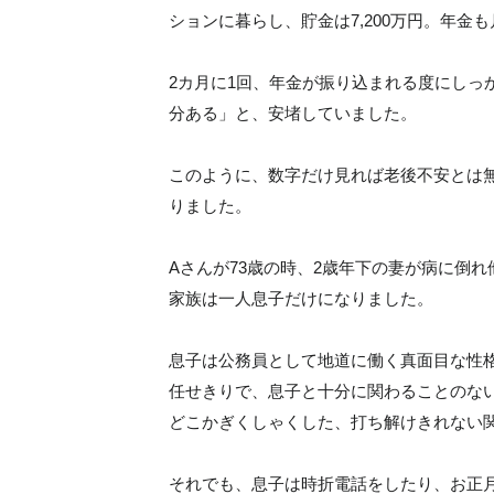
ションに暮らし、貯金は7,200万円。年金
2カ月に1回、年金が振り込まれる度にしっ
分ある」と、安堵していました。
このように、数字だけ見れば老後不安とは
りました。
Aさんが73歳の時、2歳年下の妻が病に倒
家族は一人息子だけになりました。
息子は公務員として地道に働く真面目な性
任せきりで、息子と十分に関わることのな
どこかぎくしゃくした、打ち解けきれない
それでも、息子は時折電話をしたり、お正