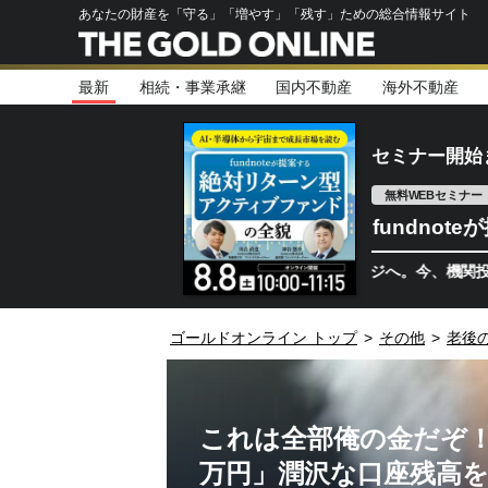
あなたの財産を「守る」「増やす」「残す」ための総合情報サイト
最新
相続・事業承継
国内不動産
海外不動産
セミナー開始
無料WEBセミナー
fundno
半導体相場は次のステージへ。今、機関投資家が注視す
ゴールドオンライン トップ
>
その他
>
老後
これは全部俺の金だぞ！…
万円」潤沢な口座残高を