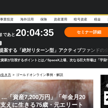
事業投資
海外活用
保険
資産運用
暗号資産
税金
20:04:34
セミナー詳細
まであと
teが提案する「絶対リターン型」アクティブファンドの
るポイントとは／SpaceX上場、次なる巨大市場は「宇宙!?」 日本
の生き方
>
ゴールドオンライン事例・解説
「資産7,200万円」「年金月20
支えに生きる75歳・元エリート