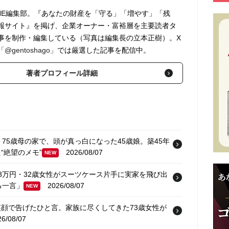
ONLINE編集部。『あなたの財産を「守る」「増やす」「残
報サイト』を掲げ、企業オーナー・富裕層を主要読者タ
事を制作・編集している（写真は編集長の立本正樹）。X
「@gentoshago」
では厳選した記事を配信中。
著者プロフィール詳細
75歳母の家で、頭が真っ白になった45歳娘。築45年
“絶望のメモ”
2026/08/07
NEW
8万円・32歳女性がスーツケース片手に実家を飛び出
る一言」
2026/08/07
NEW
顔で告げたひと言。家族に尽くしてきた73歳女性が
/08/07