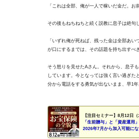
「これは全部、俺が一人で稼いだ金だ。お
その後もねちねちと続く説教に息子は絶句
「いずれ俺が死ねば、残った金は全部あい
が口にするまでは、その話題を持ち出すべ
そう怒りを見せたAさん。それから、息子
しています。今となっては強く言い過ぎた
分から電話をする勇気が出ないまま、早1
【注目セミナー】8月12日（
「生前贈与」と「資産運用
2026年7月から加入可能に