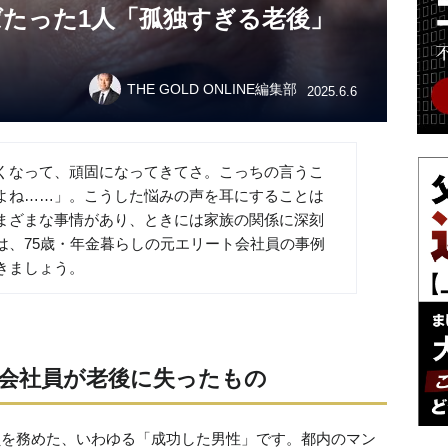
たった1人「孤独すぎる老後」
THE GOLD ONLINE編集部
2025.6.6
くなって、頑固になってきてさ。こっちの言うこ
よね……」。こうした悩みの声を耳にすることは
まざまな事情があり、ときには家族の関係に深刻
は、75歳・年金暮らしの元エリート会社員の事例
きましょう。
会社員が老後に失ったもの
員を務めた、いわゆる「成功した男性」です。都内のマン