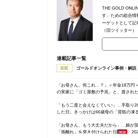
THE GOLD 
す」ための総合情
ーゲットとして記
（旧ツイッター）
連載記事一覧
連載
ゴールドオンライン事例・解説
「お母さん、何これ…？」＜年金18万円＞
の実家に「ゴミ屋敷の予兆」と、渡された
「もう二度と会えなくていい」…手取り2
した日。きっかけは66歳母の「背筋の凍
「お母さん、もう大丈夫だから」…娘が笑
「孫離れ」を突き付けられた日
2026
NEW