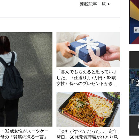
連載記事一覧
円・72歳女性〉シニアマンションで待ち続けた家族か
7万円・74歳男性〉物価高で変わった“当たり前の食
「喜んでもらえると思っていま
した」〈仕送り月7万円・63歳
女性〉孫へのプレゼントがきっ
かけで崩れた親子関係
・32歳女性がスーツケー
「会社がすべてだった…」定年
歳母の「背筋の凍る一言」
翌日、60歳元管理職がひとり見