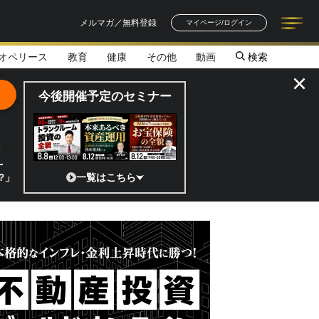
メルマガ／無料登録
マイページ/ログイン
オペリース
教育
健康
その他
動画
検索
記事一覧
連載一覧
著者一覧
書籍一覧
セミナー情報
お知らせ
×
今後開催予定のセミナー
全貌
の宇宙ベンチャーのココがスゴイ！／補助金から実需へ、知られざる宇宙
一覧はこちら