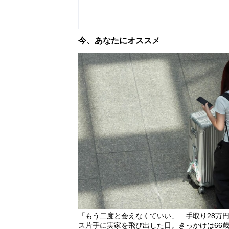
「電話一本でいいのに…」〈年金月14万
らの連絡
2026/08/06
今、あなたにオススメ
「今晩はパン1個で我慢するよ」〈年金月1
卓”
2026/08/06
「もう二度と会えなくていい」…手取り28万円
ス片手に実家を飛び出した日。きっかけは66