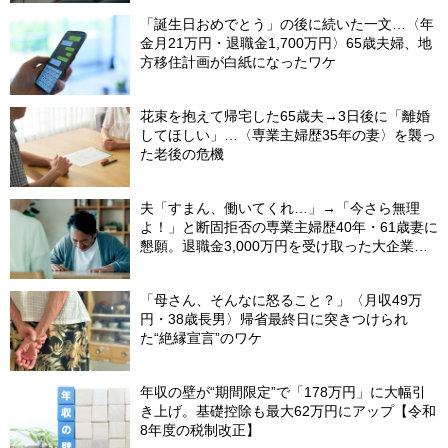
「誕生日おめでとう」の後に続いた一文…〈年
金月21万円・退職金1,700万円〉65歳夫婦、地
方移住計画が白紙になったワケ
花束を抱えて帰宅した65歳夫→3日後に「離婚
してほしい」…〈専業主婦歴35年の妻〉を襲っ
た老後の危機
夫「すまん、働いてくれ…」→「今さら無理
よ！」と断固拒否の専業主婦歴40年・61歳妻に
懇願。退職金3,000万円を受け取った大企業元
本部長の69歳夫が、妻に頭を下げた理由【FP
が解説】
「母さん、そんなに怒ること？」〈月収49万
円・38歳長男〉帰省最終日に突きつけられ
た“絶縁宣言”のワケ
年収の壁が“期間限定”で「178万円」に大幅引
き上げ。基礎控除も最大62万円にアップ【令和
8年度の税制改正】