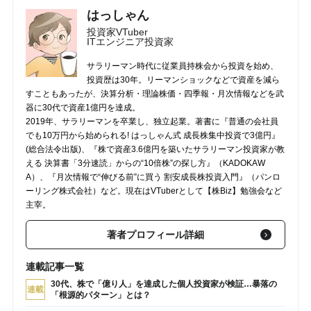
はっしゃん
投資家VTuber
ITエンジニア投資家
サラリーマン時代に従業員持株会から投資を始め、
投資歴は30年。リーマンショックなどで資産を減ら
すこともあったが、決算分析・理論株価・四季報・月次情報などを武
器に30代で資産1億円を達成。
2019年、サラリーマンを卒業し、独立起業。著書に『普通の会社員
でも10万円から始められる! はっしゃん式 成長株集中投資で3億円』
(総合法令出版)、『株で資産3.6億円を築いたサラリーマン投資家が教
える 決算書「3分速読」からの“10倍株”の探し方』（KADOKAW
A）、『月次情報で“伸びる前”に買う 割安成長株投資入門』（パンロ
ーリング株式会社）など。現在はVTuberとして【株Biz】勉強会など
主宰。
著者プロフィール詳細
連載記事一覧
30代、株で「億り人」を達成した個人投資家が検証…暴落の
連載
「根源的パターン」とは？