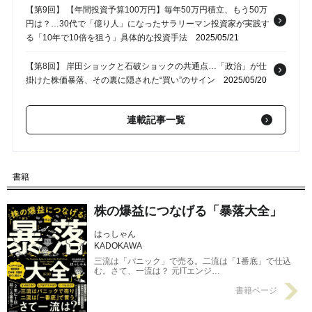
【第9回】 【年間投資予算100万円】毎年50万円積立、もう50万
円は？…30代で「億り人」になったサラリーマン投資家が実践す
る「10年で10倍を狙う」具体的な投資手法
2025/05/21
【第8回】 岸田ショックと石破ショックの共通点…「政治」が仕
掛けた株価暴落、その裏に隠された“買い”のサイン
2025/05/20
【第7回】 死亡者数「東日本大震災1.59万人」、「コロナ10万
連載記事一覧
人」…未曽有の災害の数字が示す“本当に恐ろしい事実”
2025/05/19
【第6回】 吉野家、すかいらーく、セブンが続々と…「上場企業
3,207店舗」の閉店。えぐるようにいまだ残るコロナの“深い爪
書籍
痕”
2025/05/18
株の爆益につなげる「暴落大全」
【第4回】 リーマンショックから16年、株価が最大100倍以上に
まで上昇した「54銘柄」…「大暴落のあと」チャンスをものにす
はっしゃん
る投資家だけが知っていること
2025/05/16
KADOKAWA
三流は「パニック」で売る。二流は「1番底」で仕込
む。さて、一流は？ 元ITエンジ…
書籍ページ