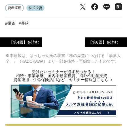
資産運用
株式投資
#投資
#暴落
【第4回】を読む
【第6回】を読む
※本連載は、はっしゃん氏の著書『株の爆益につなげる「暴落大
全」』（KADOKAWA）より一部を抜粋・再編集したものです。
受けたいセミナーが必ず見つかる！
相続・事業承継、国内不動産投資、海外不動産投資、
資産運用、生命保険活用など、セミナー情報はこちら ＞