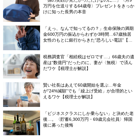
「孫の笑顔が見たかっただけなのに…」〈月9
万円を仕送りする64歳母〉プレゼントをきっか
けに知った長男の本音
「えっ、なんで知ってるの？」生命保険の満期
金600万円の振込からわずか3時間…67歳独居
女性のもとに銀行からきた“恐ろしい電話”【FP
が解説】
税務調査官「相続税はゼロです…」66歳夫の遺
産は“数億円”だったのに、妻が〈無税〉で済ん
だワケ【税理士が解説】
賢い社長はあえて60歳開始を選ぶ…年金
が“24%減額”でも「繰上げ受給」が合理的とい
えるワケ【税理士が解説】
「ビジネスクラスにしか乗らない」と決めた老
後…。〈貯蓄6,300万円・69歳元会社員〉帰国
後に募った後悔