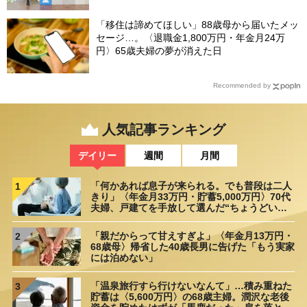
「移住は諦めてほしい」88歳母から届いたメッ
セージ…。〈退職金1,800万円・年金月24万
円〉65歳夫婦の夢が消えた日
Recommended by
人気記事ランキング
デイリー
週間
月間
「何かあれば息子が来られる。でも普段は二人
1
きり」〈年金月33万円・貯蓄5,000万円〉70代
夫婦、戸建てを手放して選んだ“ちょうどいい
距離”
「親だからって甘えすぎよ」〈年金月13万円・
2
68歳母〉帰省した40歳長男に告げた「もう実家
には泊めない」
「温泉旅行すら行けないなんて」…積み重ねた
3
貯蓄は〈5,600万円〉の68歳主婦。潤沢な老後