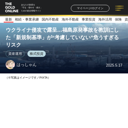
あなたの財産を
マイページ/ログイン
「守る・増やす・残す」
ための総合情報サイト
最新
相続・事業承継
国内不動産
海外不動産
事業投資
海外活用
保険
資
記事一覧
連載一覧
著者一覧
書籍一覧
セミナー情報
お知らせ
ウクライナ侵攻で露呈…福島原発事故を教訓にし
た「新規制基準」が“考慮していない”危うすぎる
リスク
資産運用
株式投資
はっしゃん
2025.5.17
（※写真はイメージです／PIXTA）