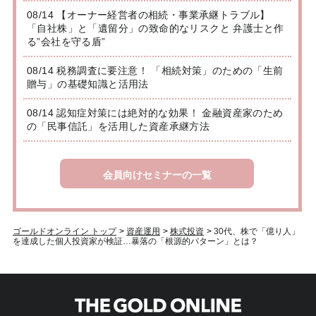
08/14 【オーナー経営者の相続・事業承継トラブル】
「自社株」と「遺留分」の致命的なリスクと 弁護士と作
る”会社を守る盾”
08/14 税務調査に要注意！ 「相続対策」のための「生前
贈与」の基礎知識と活用法
08/14 認知症対策には絶対的な効果！ 金融資産家のため
の「民事信託」を活用した資産承継方法
会員向けセミナーの一覧
ゴールドオンライン トップ
>
資産運用
>
株式投資
>
30代、株で「億り人」
を達成した個人投資家が検証…暴落の「根源的パターン」とは？