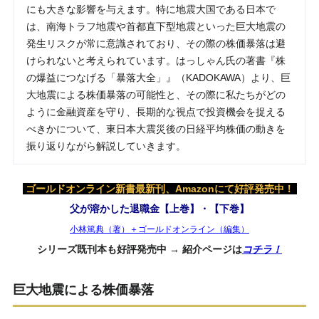
にも大きな影響を与えます。特に地震大国である日本で
は、南海トラフ地震や首都直下型地震といった巨大地震の
発生リスクが常に意識されており、その際の株価暴落は避
けられないと考えられています。はっしゃん氏の著書『株
の爆益につなげる「暴落大全」』（KADOKAWA）より、巨
大地震による株価暴落の可能性と、その際に私たちがどの
ように金融資産を守り、長期的な視点で投資機会を捉える
べきかについて、東日本大震災後の日経平均株価の動きを
振り返りながら解説していきます。
ゴールドオンライン新書最新刊、Amazonにて好評発売中！
父が溶かした退職金【上巻】・【下巻】
小林篤典（著）＋ゴールドオンライン（編集）
シリーズ既刊本も好評発売中 → 紹介ページは
コチラ！
巨大地震による株価暴落