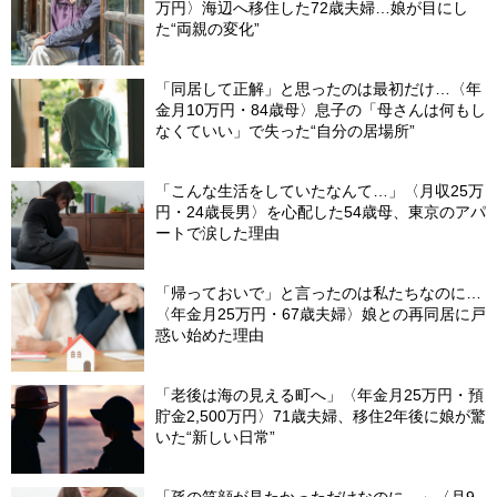
万円〉海辺へ移住した72歳夫婦…娘が目にし
た“両親の変化”
「同居して正解」と思ったのは最初だけ…〈年
金月10万円・84歳母〉息子の「母さんは何もし
なくていい」で失った“自分の居場所”
「こんな生活をしていたなんて…」〈月収25万
円・24歳長男〉を心配した54歳母、東京のアパ
ートで涙した理由
「帰っておいで」と言ったのは私たちなのに…
〈年金月25万円・67歳夫婦〉娘との再同居に戸
惑い始めた理由
「老後は海の見える町へ」〈年金月25万円・預
貯金2,500万円〉71歳夫婦、移住2年後に娘が驚
いた“新しい日常”