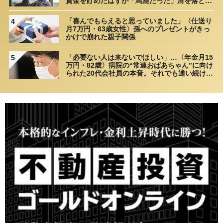
資金を貯めたはずが「馬鹿だった」肩を落とす
理由
「喜んでもらえると思っていました」〈仕送り
4
月7万円・63歳女性〉孫へのプレゼントがきっ
かけで崩れた親子関係
「必要ない人は来ないでほしい」…〈年金月15
5
万円・82歳〉病院の“常連おばあちゃん”に向け
られた20代会社員の本音。それでも通い続ける
理由