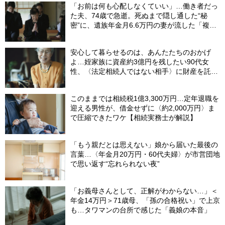
「お前は何も心配しなくていい」…働き者だっ
た夫、74歳で急逝。死ぬまで隠し通した“秘
密”に、遺族年金月6.6万円の妻が流した「複雑
な涙」
安心して暮らせるのは、あんたたちのおかげ
よ…姪家族に資産約3億円を残したい90代女
性、〈法定相続人ではない相手〉に財産を託せ
たワケ【相続実務士が解説】
このままでは相続税1億3,300万円…定年退職を
迎える男性が、借金せずに〈約2,000万円〉ま
で圧縮できたワケ【相続実務士が解説】
「もう親だとは思えない」娘から届いた最後の
言葉…〈年金月20万円・60代夫婦〉が市営団地
で思い返す“忘れられない夜”
「お義母さんとして、正解がわからない…」＜
年金14万円＞71歳母、「孫の合格祝い」で上京
も…タワマンの台所で感じた「義娘の本音」