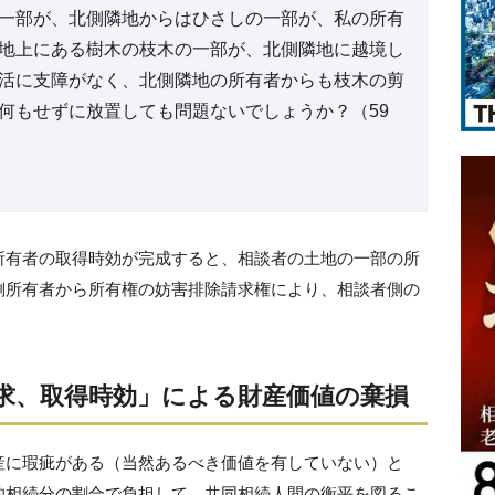
一部が、北側隣地からはひさしの一部が、私の所有
地上にある樹木の枝木の一部が、北側隣地に越境し
活に支障がなく、北側隣地の所有者からも枝木の剪
何もせずに放置しても問題ないでしょうか？（59
所有者の取得時効が完成すると、相談者の土地の一部の所
側所有者から所有権の妨害排除請求権により、相談者側の
求、取得時効」による財産価値の棄損
産に瑕疵がある（当然あるべき価値を有していない）と
的相続分の割合で負担して、共同相続人間の衡平を図るこ