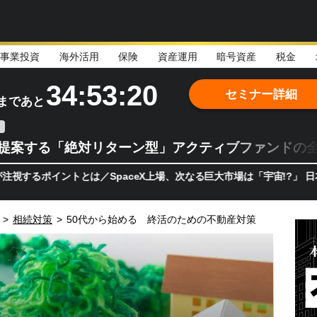
事業投資
海外活用
保険
資産運用
暗号資産
税金
34:53:19
セミナー詳細
まであと
teが提案する「絶対リターン型」アクティブファンドの
イントとは／SpaceX上場、次なる巨大市場は「宇宙!?」 日本の宇
>
相続対策
>
50代から始める 終活のための不動産対策