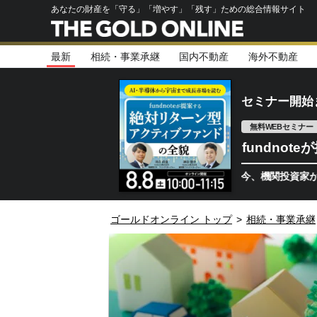
あなたの財産を「守る」「増やす」「残す」ための総合情報サイト
最新
相続・事業承継
国内不動産
海外不動産
セミナー開始
無料WEBセミナー
fundno
半導体相場は次のステージへ。今、機関投資家が注視するポ
ゴールドオンライン トップ
>
相続・事業承継