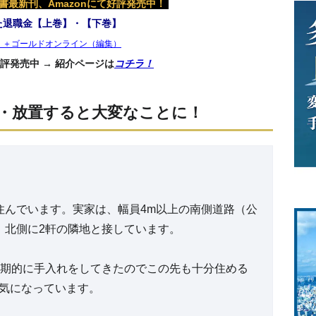
最新刊、Amazonにて好評発売中！
た退職金【上巻】・【下巻】
）＋ゴールドオンライン（編集）
評発売中 → 紹介ページは
コチラ！
・放置すると大変なことに！
住んでいます。実家は、幅員4m以上の南側道路（公
、北側に2軒の隣地と接しています。
定期的に手入れをしてきたのでこの先も十分住める
気になっています。