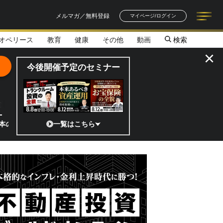
メルマガ／無料登録
マイページ/ログイン
オペリース
教育
健康
その他
動画
検索
記事一覧
連載一覧
著者一覧
書籍一覧
セミナー情報
お知らせ
×
今後開催予定のセミナー
全貌
宙ベンチャーのココがスゴイ！／補助金から実需へ、知られざる宇宙産業の
一覧はこちら