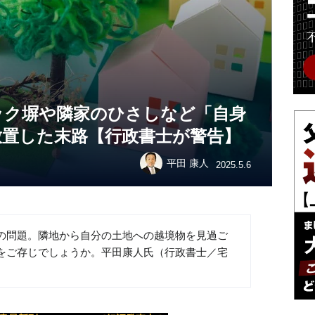
ック塀や隣家のひさしなど「自身
放置した末路【行政書士が警告】
平田 康人
2025.5.6
の問題。隣地から自分の土地への越境物を見過ご
をご存じでしょうか。平田康人氏（行政書士／宅