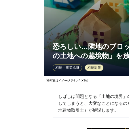
恐ろしい…隣地のブロ
の土地への越境物」を
相続・事業承継
相続対策
（※写真はイメージです／PIXTA）
しばしば問題となる「土地の境界」
してしまうと、大変なことになるの
地建物取引士）が解説します。