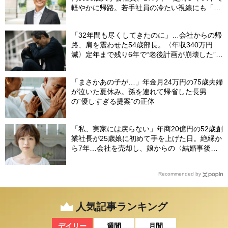
軽やかに帰路。若手社員の冷たい視線にも「だ
からなに？」の理由【CFPの助言】
「32年間も尽くしてきたのに」…会社からの帰
路、肩を震わせた54歳部長。〈年収340万円
減〉定年まで残り6年で“老後計画が崩壊した”ワ
ケ
「まさかあの子が…」年金月24万円の75歳夫婦
が泣いた夏休み。孫を連れて帰省した長男
の“優しすぎる提案”の正体
「私、実家には戻らない」年商20億円の52歳創
業社長が25歳娘に初めて手を上げた日。絶縁か
ら7年…会社を売却し、娘からの〈結婚事後報
告〉にも笑顔になれたワケ
Recommended by
人気記事ランキング
デイリー
週間
月間