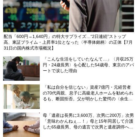
配当「600円→1,640円」の特大サプライズ…“2日連続”ストップ
高、東証プライム・上昇率1位となった〈半導体銘柄〉の正体【7月
31日の国内株式市場概況】
「こんな生活をしていたなんて…」〈月収25万
円・24歳長男〉を心配した54歳母、東京のアパ
ートで涙した理由
「私は自分を信じない」資産7億円・元経営者
の70代両親、息子に高級老人ホームを勧められ
るも、断固拒否。父が明かした驚愕の〈余生計
画〉【FPが解説】
母「遺産は長男に3,600万、次男に200万」次男
「意味わかんねぇ…！」母と15年同居して介護
した65歳長男、母の遺言で次男と遺産調停へ＜
調停の長期化で経済的ダメージ＞【司法書士が