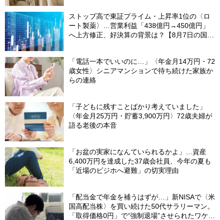
ストップ高で東証プライム・上昇率1位の〈ロ
ート製薬〉…営業利益「438億円→450億円」
へ上方修正、好決算の背景は？【8月7日の国内
株式市場概況】
「電話一本でいいのに…」〈年金月14万円・72
歳女性〉シニアマンションで待ち続けた家族か
らの連絡
「子どもに残すことばかり考えていました」
〈年金月25万円・貯蓄3,900万円〉72歳夫婦が
語る老後の本音
「お盆の実家になんていられるかよ」…資産
6,400万円を達成した37歳会社員、今年の夏も
「近場のビジホへ避難」の切実理由
「配当金で年金を補うはずが…」新NISAで〈米
国高配当株〉を買い続けた50代サラリーマン。
「取得価格0円」で“強制退場”させられたワケ