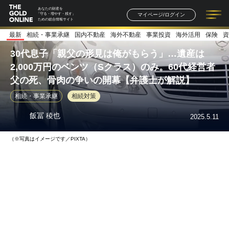
あなたの財産を
マイページ/ログイン
「守る・増やす・残す」
ための総合情報サイト
最新
相続・事業承継
国内不動産
海外不動産
事業投資
海外活用
保険
資
記事一覧
連載一覧
著者一覧
書籍一覧
セミナー情報
お知らせ
30代息子「親父の形見は俺がもらう」…遺産は
2,000万円のベンツ（Sクラス）のみ。60代経営者
父の死、骨肉の争いの開幕【弁護士が解説】
相続・事業承継
相続対策
飯冨 稜也
2025.5.11
（※写真はイメージです／PIXTA）