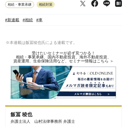
相続・事業承継
相続対策
#新連載
#相続
#車
※本連載は飯冨稜也氏による連載です。
受けたいセミナーが必ず見つかる！
相続・事業承継、国内不動産投資、海外不動産投資、
資産運用、生命保険活用など、セミナー情報はこちら ＞
飯冨 稜也
弁護士法人 山村法律事務所 弁護士