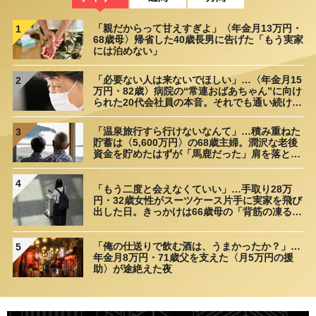
「親だからって甘えすぎよ」〈年金月13万円・
1
68歳母〉帰省した40歳長男に告げた「もう実家
には泊めない」
「必要ない人は来ないでほしい」…〈年金月15
2
万円・82歳〉病院の“常連おばあちゃん”に向け
られた20代会社員の本音。それでも通い続ける
理由
「温泉旅行すら行けないなんて」…積み重ねた
3
貯蓄は〈5,600万円〉の68歳主婦。潤沢な老後
資金を貯めたはずが「馬鹿だった」肩を落とす
理由
4
「もう二度と会えなくていい」…手取り28万
円・32歳女性がスーツケース片手に実家を飛び
出した日。きっかけは66歳母の「背筋の凍る一
言」
「俺の仕送りで飲む酒は、うまかったか？」…
5
年金月8万円・71歳父を支えた〈月5万円の援
助〉が途絶えた夜