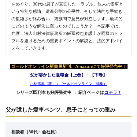
をめぐり、30代の息子が直面したトラブル。故人の愛車と
いう特別な感情、遺産分割の公平性、そして法的な手続き
の複雑さが絡み合い、親族間で意見が対立します。最終的
にどのような解決に至ったのでしょうか？ 本記事では、
弁護士法人山村法律事務所の飯冨稜也弁護士が同様のトラ
ブルを避けるための重要ポイントの解説と、法的アドバイ
スをしていきます。
ゴールドオンライン新書最新刊、Amazonにて好評発売中！
父が溶かした退職金【上巻】・【下巻】
小林篤典（著）＋ゴールドオンライン（編集）
シリーズ既刊本も好評発売中 → 紹介ページは
コチラ！
父が遺した愛車ベンツ、息子にとっての重み
相談者（30代・会社員）