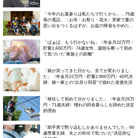
【CFPが解説】
「今年のお墓参りは私たちで行くから」…75歳
母の電話。〈お寺・お祭り・花火〉実家で夏の
思い出をつくるはずが、お盆の帰省をやめた理
由
「ばぁば、もう行かないね」〈年金月22万円・
貯蓄1,600万円〉74歳女性…援助を断って初め
て気づいた“家族との距離”
「娘が戻ってきた日から、全てが変わりまし
た」〈年金月22万円・貯蓄2,800万円〉60代夫
婦、娘一家との“出戻り同居”で崩れた老後生活
「移住して初めて分かりました」〈年金月25万
円・71歳夫婦〉憧れの田舎暮らしを諦めた決定
的理由
「助手席で黙り込むしかありませんでした」60
歳専業主婦、夫との外出で気づいた“決定的な