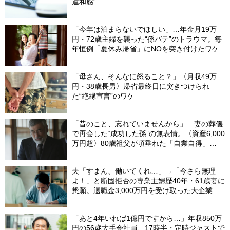
違和感”
「今年は泊まらないでほしい」…年金月19万
円・72歳主婦を襲った“孫バテ”のトラウマ。毎
年恒例「夏休み帰省」にNOを突き付けたワケ
「母さん、そんなに怒ること？」〈月収49万
円・38歳長男〉帰省最終日に突きつけられ
た“絶縁宣言”のワケ
「昔のこと、忘れていませんから」…妻の葬儀
で再会した“成功した孫”の無表情。〈資産6,000
万円超〉80歳祖父が項垂れた「自業自得」
【CFPの助言】
夫「すまん、働いてくれ…」→「今さら無理
よ！」と断固拒否の専業主婦歴40年・61歳妻に
懇願。退職金3,000万円を受け取った大企業元
本部長の69歳夫が、妻に頭を下げた理由【FP
が解説】
「あと4年いれば1億円ですから…」年収850万
円の56歳大手会社員、17時半・定時ジャストで