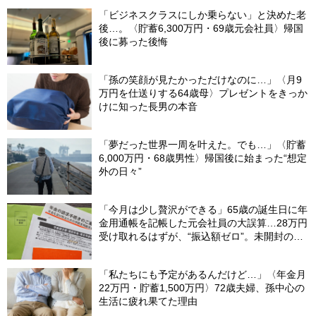
助言】
「ビジネスクラスにしか乗らない」と決めた老
後…。〈貯蓄6,300万円・69歳元会社員〉帰国
後に募った後悔
「孫の笑顔が見たかっただけなのに…」〈月9
万円を仕送りする64歳母〉プレゼントをきっか
けに知った長男の本音
「夢だった世界一周を叶えた。でも…」〈貯蓄
6,000万円・68歳男性〉帰国後に始まった“想定
外の日々”
「今月は少し贅沢ができる」65歳の誕生日に年
金用通帳を記帳した元会社員の大誤算…28万円
受け取れるはずが、“振込額ゼロ”。未開封の郵
便物に紛れていた〈緑色の封筒〉の正体【FPが
解説】
「私たちにも予定があるんだけど…」〈年金月
22万円・貯蓄1,500万円〉72歳夫婦、孫中心の
生活に疲れ果てた理由