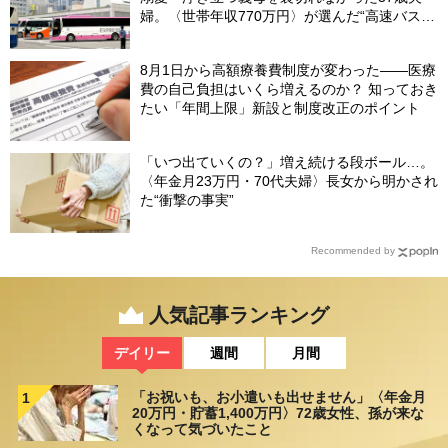
婦。〈世帯年収770万円〉が選んだ“高速バス帰
省”の悲惨な結末
8月1日から高額療養費制度が変わった――医療
費の自己負担はいくら増えるのか？ 知っておき
たい「年間上限」新設と制度改正のポイント
「いつ出ていくの？」増え続ける段ボール…。
〈年金月23万円・70代夫婦〉長女から明かされ
た“衝撃の事実”
Recommended by
人気記事ランキング
デイリー
週間
月間
「お祝いも、お小遣いも出せません」〈年金月
1
20万円・貯蓄1,400万円〉72歳女性、孫が来な
くなって気づいたこと