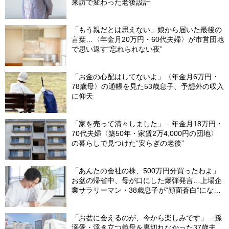
来訪で変わった老後設計
「もう親だとは思えない」娘から届いた最後の
言葉…〈年金月20万円・60代夫婦〉が市営団地
で思い返す“忘れられない夜”
「お金の心配はしてないよ」〈年金月6万円・
78歳母〉の通帳を見た53歳息子、予想外の収入
に仰天
「家を売って清々しました」…年金月18万円・
70代夫婦〈築50年・家賃2万4,000円の団地〉
の暮らしで見つけた“安らぎの老後”
「あんたの会社の株、500万円分買ったわよ」
お盆の帰省中、母が口にした爆弾発言…上場企
業サラリーマン・38歳息子が“顔面蒼白”になっ
たワケ【1級FPが警告】
「お盆に会えるのが、今から楽しみです」…孫
溺愛・浮き立つ義母を裏切れなかった37歳夫