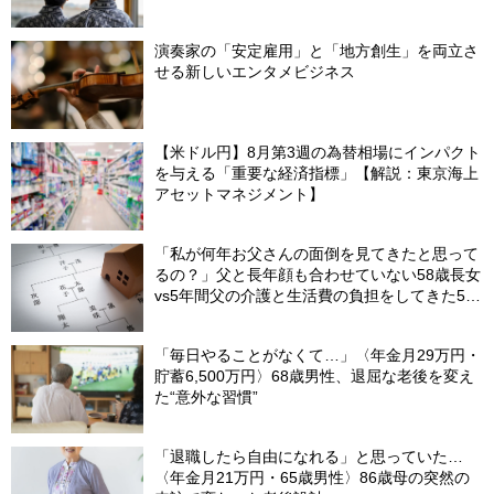
理由
演奏家の「安定雇用」と「地方創生」を両立さ
せる新しいエンタメビジネス
【米ドル円】8月第3週の為替相場にインパクト
を与える「重要な経済指標」【解説：東京海上
アセットマネジメント】
「私が何年お父さんの面倒を見てきたと思って
るの？」父と長年顔も合わせていない58歳長女
vs5年間父の介護と生活費の負担をしてきた53
歳次女…父の遺産5,000万円を、＜何もしてこ
なかった長女と折半するしかなかったワケ＞
「毎日やることがなくて…」〈年金月29万円・
【弁護士が解説】
貯蓄6,500万円〉68歳男性、退屈な老後を変え
た“意外な習慣”
「退職したら自由になれる」と思っていた…
〈年金月21万円・65歳男性〉86歳母の突然の