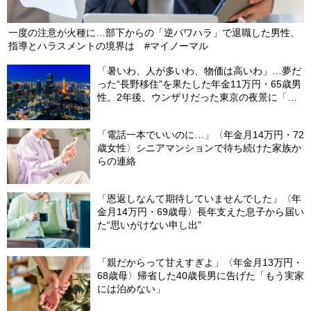
一度の注意が火種に…部下からの「逆パワハラ」で退職した男性、
指導とハラスメントの境界は #マイノーマル
「暑いわ、人が多いわ、物価は高いわ」…夢だ
った“長野移住”を果たした年金11万円・65歳男
性。2年後、ウンザリだった東京の夜景に「癒
された」ワケ
「電話一本でいいのに…」〈年金月14万円・72
歳女性〉シニアマンションで待ち続けた家族か
らの連絡
「恩返しなんて期待していませんでした」〈年
金月14万円・69歳母〉長年支えた息子から届い
た“思いがけない申し出”
「親だからって甘えすぎよ」〈年金月13万円・
68歳母〉帰省した40歳長男に告げた「もう実家
には泊めない」