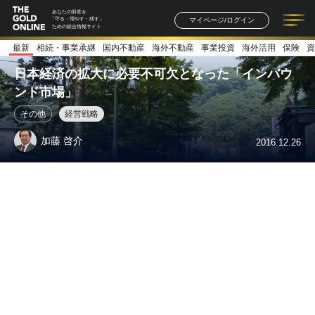
あなたの財産を
マイページ/ログイン
「守る・増やす・残す」
ための総合情報サイト
最新
相続・事業承継
国内不動産
海外不動産
事業投資
海外活用
保険
資
記事一覧
連載一覧
著者一覧
書籍一覧
セミナー情報
お知らせ
日本経済の拡大に必要不可欠となった「インバウ
ンド市場」
その他
経営戦略
加藤 啓介
2016.12.26