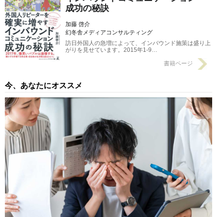
成功の秘訣
加藤 啓介
幻冬舎メディアコンサルティング
訪日外国人の急増によって、インバウンド施策は盛り上
がりを見せています。2015年1-9…
書籍ページ
今、あなたにオススメ