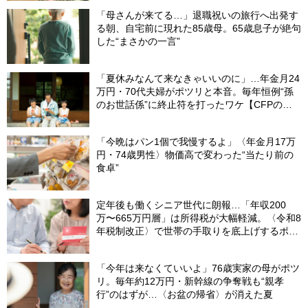
「母さんが来てる…」退職祝いの旅行へ出発す
る朝、自宅前に現れた85歳母。65歳息子が絶句
した“まさかの一言”
「夏休みなんて来なきゃいいのに」…年金月24
万円・70代夫婦がポツリと本音。毎年恒例“孫
のお世話係”に終止符を打ったワケ【CFPの助
言】
「今晩はパン1個で我慢するよ」〈年金月17万
円・74歳男性〉物価高で変わった“当たり前の
食卓”
定年後も働くシニア世代に朗報…「年収200
万〜665万円層」は所得税が大幅軽減。〈令和8
年税制改正〉で世帯の手取りを底上げするポイ
ント【CFPが解説】
「今年は来なくていいよ」76歳実家の母がポツ
リ。毎年約12万円・新幹線の争奪戦も“親孝
行”のはずが…〈お盆の帰省〉が消えた夏