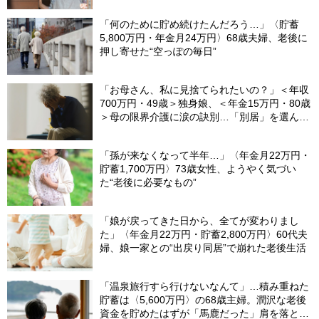
「何のために貯め続けたんだろう…」〈貯蓄
5,800万円・年金月24万円〉68歳夫婦、老後に
押し寄せた“空っぽの毎日”
「お母さん、私に見捨てられたいの？」＜年収
700万円・49歳＞独身娘、＜年金15万円・80歳
＞母の限界介護に涙の訣別…「別居」を選んだ
娘を襲った“罪悪感”の正体
「孫が来なくなって半年…」〈年金月22万円・
貯蓄1,700万円〉73歳女性、ようやく気づい
た“老後に必要なもの”
「娘が戻ってきた日から、全てが変わりまし
た」〈年金月22万円・貯蓄2,800万円〉60代夫
婦、娘一家との“出戻り同居”で崩れた老後生活
「温泉旅行すら行けないなんて」…積み重ねた
貯蓄は〈5,600万円〉の68歳主婦。潤沢な老後
資金を貯めたはずが「馬鹿だった」肩を落とす