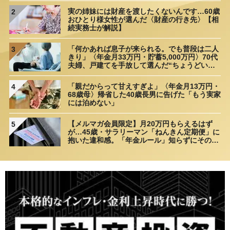
実の姉妹には財産を渡したくないんです…60歳
2
おひとり様女性が選んだ〈財産の行き先〉【相
続実務士が解説】
「何かあれば息子が来られる。でも普段は二人
3
きり」〈年金月33万円・貯蓄5,000万円〉70代
夫婦、戸建てを手放して選んだ“ちょうどいい
距離”
「親だからって甘えすぎよ」〈年金月13万円・
4
68歳母〉帰省した40歳長男に告げた「もう実家
には泊めない」
【メルマガ会員限定】月20万円もらえるはず
5
が…45歳・サラリーマン「ねんきん定期便」に
抱いた違和感。「年金ルール」知らずにそのま
ま20年…65歳で受け取ることになる年金額に唖
然「何かの間違いでは？」