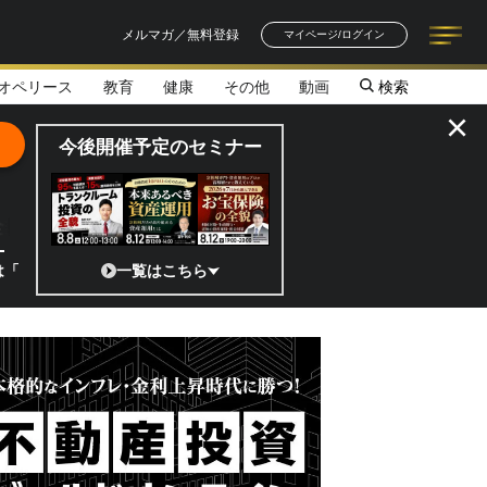
メルマガ／無料登録
マイページ/ログイン
オペリース
教育
健康
その他
動画
検索
記事一覧
連載一覧
著者一覧
書籍一覧
セミナー情報
お知らせ
×
今後開催予定のセミナー
全貌
?」 日本の宇宙ベンチャーのココがスゴイ！／補助金から実需へ、知られ
一覧はこちら