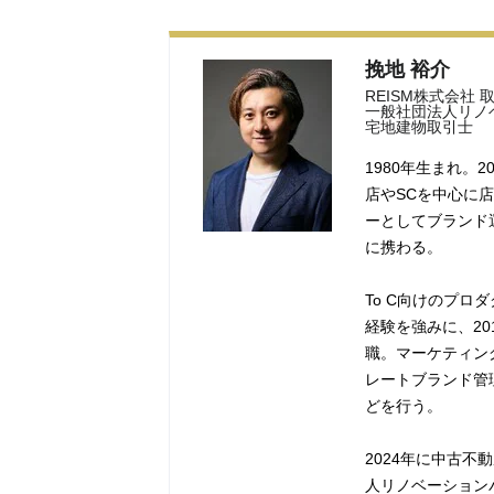
挽地 裕介
REISM株式会社 
一般社団法人リノ
宅地建物取引士
1980年生まれ。
店やSCを中心に
ーとしてブランド
に携わる。
To C向けのプ
経験を強みに、2
職。マーケティン
レートブランド管
どを行う。
2024年に中古
人リノベーション