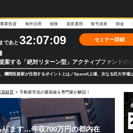
事業投資
海外活用
保険
資産運用
暗号資産
税金
32:07:08
セミナー詳細
まであと
teが提案する「絶対リターン型」アクティブファンドの
が注視するポイントとは／SpaceX上場、次なる巨大市場は「宇宙!
賃貸経営
>
不動産市況の最前線を専門家が解説！
ります…年収700万円の都内在