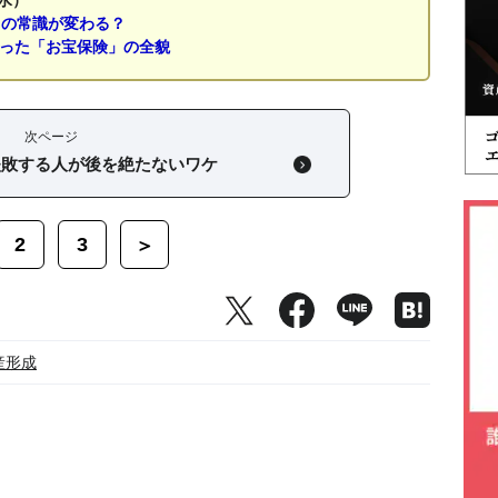
」の常識が変わる？
なった「お宝保険」の全貌
次ページ
失敗する人が後を絶たないワケ
2
3
＞
産形成