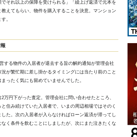
額でそれ以上の保障を受けられる」「繰上げ返済で元本を
と教えてもらい、物件を購入することを決意。マンション
ます。
悲報
経営する物件の入居者が退去する旨の解約通知が管理会社
市況が繁忙期に差し掛かるタイミングには当たり前のこと
はまったく気にも留めていませんでした。
は2万円下がった査定。管理会社に問い合わせたところ、
っと住み続けていた入居者で、いまの周辺相場ではそのく
ました。次の入居者が入らなければローン返済が滞ってし
むなく条件を飲むことにしましたが、次にまた泣きたくな