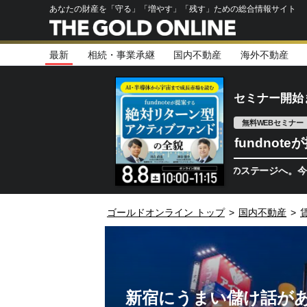
あなたの財産を「守る」「増やす」「残す」ための総合情報サイト
最新
相続・事業承継
国内不動産
海外不動産
セミナー開始
無料WEBセミナー
fundno
半導体相場は次のステージへ。今、機関投資家
ゴールドオンライン トップ
>
国内不動産
>
新宿にうまい儲け話があ