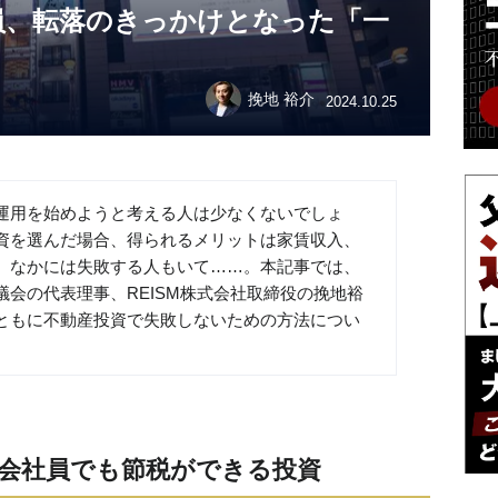
員、転落のきっかけとなった「一
挽地 裕介
2024.10.25
運用を始めようと考える人は少なくないでしょ
資を選んだ場合、得られるメリットは家賃収入、
、なかには失敗する人もいて……。本記事では、
会の代表理事、REISM株式会社取締役の挽地裕
ともに不動産投資で失敗しないための方法につい
会社員でも節税ができる投資