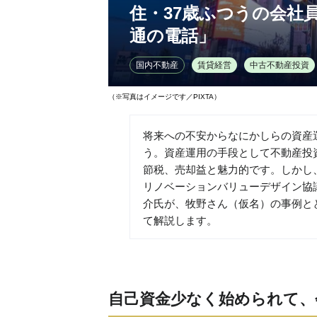
住・37歳ふつうの会社
通の電話」
国内不動産
賃貸経営
中古不動産投資
（※写真はイメージです／PIXTA）
将来への不安からなにかしらの資産
う。資産運用の手段として不動産投
節税、売却益と魅力的です。しかし
リノベーションバリューデザイン協議
介氏が、牧野さん（仮名）の事例と
て解説します。
自己資金少なく始められて、