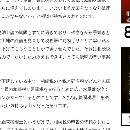
さらに増えてしまいます。いよいよ首が回らなくなり破産
うにかならないか」と相談が持ち込まれたのです。
物納申請の期限もすでに過ぎており、残念ながら手続きと
で土地の評価を見直して税務署に時効ギリギリに駆け込ん
を下げてもらうことしかできませんでした。それは相続税
もので、たいした力添えもできず、とても後味の悪い事案
が下落している中で、相続税の本税と延滞税がどんどん膨
、全員の相続税と延滞税を支払うために広いお屋敷を泣く
ョンが立っているとのことです。Aさんは顧問税理士を法
したい気持ちは山々だったそうです。
た顧問税理士というだけで、相続税の申告の依頼をしたこ
戻ってくるわけでもありません。結局は大地主が土地をほ