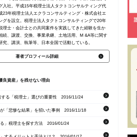
グ入社。平成15年税理士法人タクトコンサルティング代
成23年税理士法人エクラコンサルティング・株式会社エ
ングを設立。税理士法人タクトコンサルティングで20年
税理士・会計士との共同案件を実践してきた経験を生か
相続、譲渡、交換、事業承継、土地活用、M &A等に関す
研究、講演、執筆等、日本全国で活動している。
著者プロフィール詳細
優良資産」を残せない理由
相談する「税理士」選びの重要性
2016/11/24
策が「悲惨な結果」を招いた事例
2016/11/18
きる」税理士を探す方法
2016/01/24
グ」するメリットと手法とは？
2016/01/17