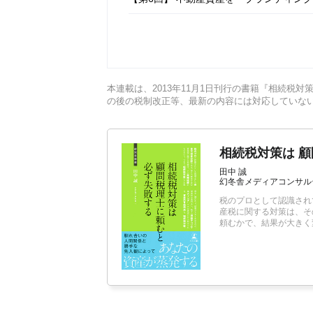
【第5回】 ビジネス的な視点を活用し、
本連載は、2013年11月1日刊行の書籍『相続税
の後の税制改正等、最新の内容には対応していな
相続税対策は 
田中 誠
幻冬舎メディアコンサル
税のプロとして認識され
産税に関する対策は、そ
頼むかで、結果が大きく