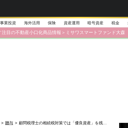
事業投資
海外活用
保険
資産運用
暗号資産
税金
／注目の不動産小口化商品情報＞ミサワスマートファンド大森
>
贈与
>
顧問税理士の相続税対策では「優良資産」を残せない理由