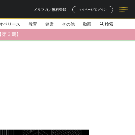
メルマガ／無料登録
マイページ/ログイン
オペリース
教育
健康
その他
動画
検索
記事一覧
連載一覧
著者一覧
書籍一覧
セミナー情報
お知らせ
【第３期】