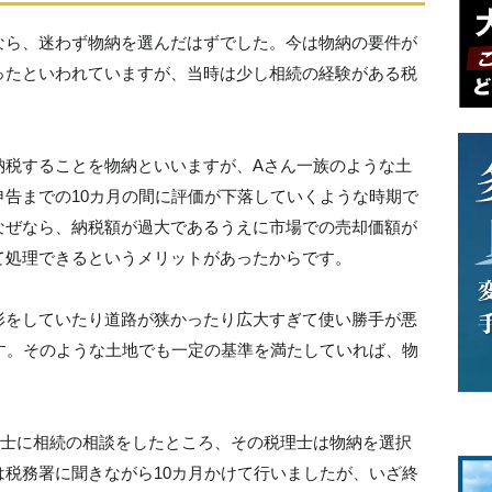
なら、迷わず物納を選んだはずでした。今は物納の要件が
ったといわれていますが、当時は少し相続の経験がある税
納税することを物納といいますが、Aさん一族のような土
告までの10カ月の間に評価が下落していくような時期で
なぜなら、納税額が過大であるうえに市場での売却価額が
て処理できるというメリットがあったからです。
形をしていたり道路が狭かったり広大すぎて使い勝手が悪
す。そのような土地でも一定の基準を満たしていれば、物
理士に相続の相談をしたところ、その税理士は物納を選択
税務署に聞きながら10カ月かけて行いましたが、いざ終