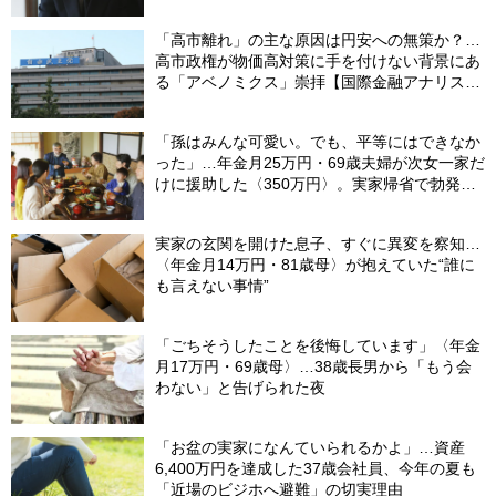
【CFPの助言】
「高市離れ」の主な原因は円安への無策か？…
高市政権が物価高対策に手を付けない背景にあ
る「アベノミクス」崇拝【国際金融アナリスト
が解説】
「孫はみんな可愛い。でも、平等にはできなか
った」…年金月25万円・69歳夫婦が次女一家だ
けに援助した〈350万円〉。実家帰省で勃発し
た“修羅場”
実家の玄関を開けた息子、すぐに異変を察知…
〈年金月14万円・81歳母〉が抱えていた“誰に
も言えない事情”
「ごちそうしたことを後悔しています」〈年金
月17万円・69歳母〉…38歳長男から「もう会
わない」と告げられた夜
「お盆の実家になんていられるかよ」…資産
6,400万円を達成した37歳会社員、今年の夏も
「近場のビジホへ避難」の切実理由