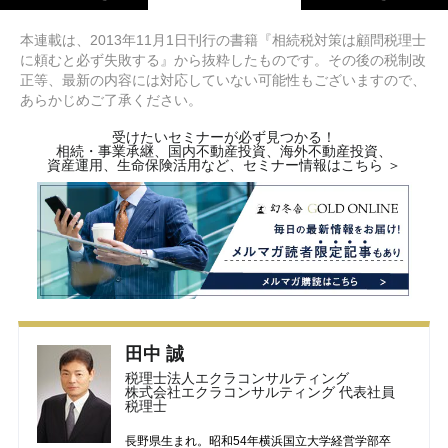
本連載は、2013年11月1日刊行の書籍『相続税対策は顧問税理士
に頼むと必ず失敗する』から抜粋したものです。その後の税制改
正等、最新の内容には対応していない可能性もございますので、
あらかじめご了承ください。
受けたいセミナーが必ず見つかる！
相続・事業承継、国内不動産投資、海外不動産投資、
資産運用、生命保険活用など、セミナー情報はこちら ＞
田中 誠
税理士法人エクラコンサルティング
株式会社エクラコンサルティング 代表社員
税理士
長野県生まれ。昭和54年横浜国立大学経営学部卒