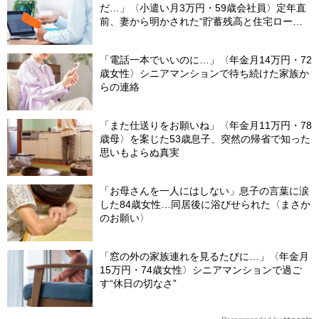
だ…」〈小遣い月3万円・59歳会社員〉定年直
前、妻から明かされた“貯蓄残高と住宅ロー
ン”に絶句
「電話一本でいいのに…」〈年金月14万円・72
歳女性〉シニアマンションで待ち続けた家族か
らの連絡
「また仕送りをお願いね」〈年金月11万円・78
歳母〉を案じた53歳息子、突然の帰省で知った
思いもよらぬ真実
「お母さんを一人にはしない」息子の言葉に涙
した84歳女性…同居後に浴びせられた〈まさか
のお願い〉
「窓の外の家族連れを見るたびに…」〈年金月
15万円・74歳女性〉シニアマンションで過ご
す“休日の切なさ”