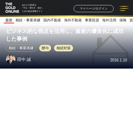
あなたの財産を
マイページ/ログイン
「守る・増やす・残す」
ための総合情報サイト
最新
相続・事業承継
国内不動産
海外不動産
事業投資
海外活用
保険
資
記事一覧
連載一覧
著者一覧
書籍一覧
セミナー情報
お知らせ
ビジネス的な視点を活用し、資産の優良化に成功
した事例
相続・事業承継
贈与
相続対策
田中 誠
2016.1.10