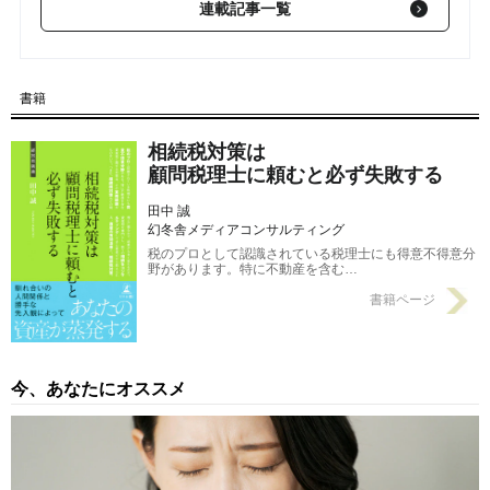
連載記事一覧
【第7回】 「相続コンサルティングができる」税理士を探す方
法
2016/01/24
書籍
【第6回】 不動産資産を「ブランディング」するメリットと手法
とは？
2016/01/17
相続税対策は
顧問税理士に頼むと必ず失敗する
田中 誠
幻冬舎メディアコンサルティング
税のプロとして認識されている税理士にも得意不得意分
野があります。特に不動産を含む…
書籍ページ
今、あなたにオススメ