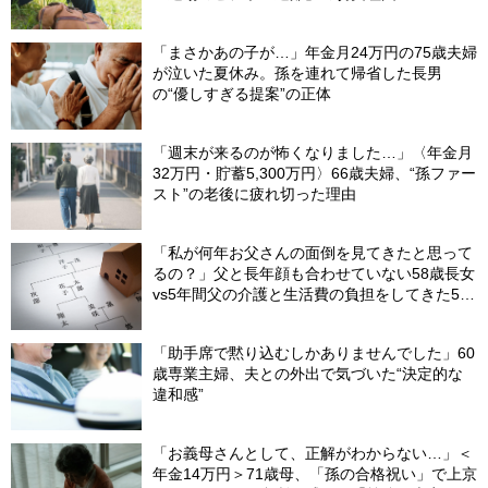
「まさかあの子が…」年金月24万円の75歳夫婦
が泣いた夏休み。孫を連れて帰省した長男
の“優しすぎる提案”の正体
「週末が来るのが怖くなりました…」〈年金月
32万円・貯蓄5,300万円〉66歳夫婦、“孫ファー
スト”の老後に疲れ切った理由
「私が何年お父さんの面倒を見てきたと思って
るの？」父と長年顔も合わせていない58歳長女
vs5年間父の介護と生活費の負担をしてきた53
歳次女…父の遺産5,000万円を、＜何もしてこ
なかった長女と折半するしかなかったワケ＞
「助手席で黙り込むしかありませんでした」60
【弁護士が解説】
歳専業主婦、夫との外出で気づいた“決定的な
違和感”
「お義母さんとして、正解がわからない…」＜
年金14万円＞71歳母、「孫の合格祝い」で上京