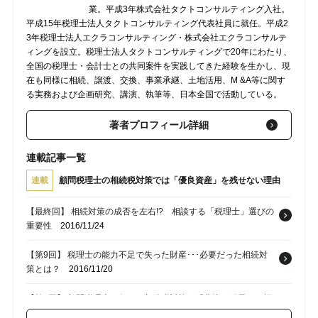
業。平成3年株式会社タクトコンサルティング入社。
平成15年税理士法人タクトコンサルティング代表社員に就任。平成2
3年税理士法人エクラコンサルティング・株式会社エクラコンサルテ
ィングを設立。税理士法人タクトコンサルティングで20年にわたり、
全国の税理士・会計士との共同案件を実践してきた経験を生かし、現
在も同様に相続、譲渡、交換、事業承継、土地活用、M &A等に関す
る実務および企画研究、講演、執筆等、日本全国で活動している。
著者プロフィール詳細
連載記事一覧
連載
顧問税理士の相続税対策では「優良資産」を残せない理由
【最終回】 相続対策の成否を左右!? 相談する「税理士」選びの
重要性
2016/11/24
【第9回】 税理士の能力不足で失った財産･･･必要だった相続対
策とは？
2016/11/20
【第8回】 顧問税理士に任せた相続税対策が「悲惨な結果」を招
いた事例
2016/11/18