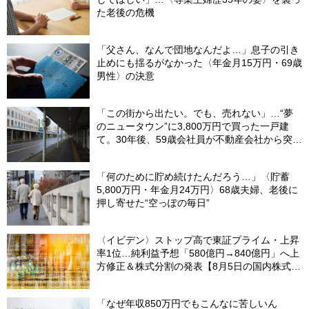
た老後の危機
「父さん、なんで団地なんだよ…」息子の引き
止めにも揺るがなかった〈年金月15万円・69歳
男性〉の決意
「この街から出たい。でも、売れない」…“夢
のニュータウン”に3,800万円で買った一戸建
て。30年後、59歳会社員が不動産会社から突き
つけられた「残酷な現実」
「何のために貯め続けたんだろう…」〈貯蓄
5,800万円・年金月24万円〉68歳夫婦、老後に
押し寄せた“空っぽの毎日”
〈イビデン〉ストップ高で東証プライム・上昇
率1位…純利益予想「580億円→840億円」へ上
方修正＆株式分割の発表【8月5日の国内株式市
場概況】
「なぜ年収850万円でもこんなに苦しいん