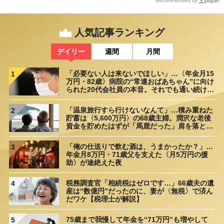
Recommended by
人気記事ランキング
デイリー
週間
月間
「必要ない人は来ないでほしい」…〈年金月15
1
万円・82歳〉病院の“常連おばあちゃん”に向け
られた20代会社員の本音。それでも通い続ける
理由
「温泉旅行すら行けないなんて」…積み重ねた
2
貯蓄は〈5,600万円〉の68歳主婦。潤沢な老後
資金を貯めたはずが「馬鹿だった」肩を落とす
理由
「俺の仕送りで飲む酒は、うまかったか？」…
3
年金月8万円・71歳父を支えた〈月5万円の援
助〉が途絶えた夜
税務調査官「相続税はゼロです…」66歳夫の遺
4
産は“数億円”だったのに、妻が〈無税〉で済ん
だワケ【税理士が解説】
75歳まで我慢して年金を“71万円”も増やして
5