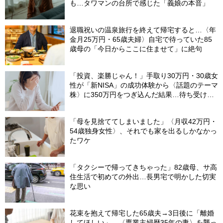
も…タワマンの台所で感じた「義娘の本音」
退職祝いの温泉旅行を終えて帰宅すると…〈年
金月25万円・65歳夫婦〉自宅で待っていた85
歳母の「今日からここに住ませて」に絶句
「投資、楽勝じゃん！」手取り30万円・30歳女
性が「新NISA」の成功体験から〈話題のテーマ
株〉に350万円をつぎ込んだ結果…待ち受けて
いた「厳しい結末」【1級FPの助言】
「母を見捨ててしまいました」〈月収42万円・
54歳独身女性〉、それでも家を出るしかなかっ
たワケ
「タクシーで帰ってきちゃった」82歳母、サ高
住生活で初めての外出…長男宅で明かした切実
な思い
花束を抱えて帰宅した65歳夫→3日後に「離婚
してほしい」…〈専業主婦歴35年の妻〉を襲っ