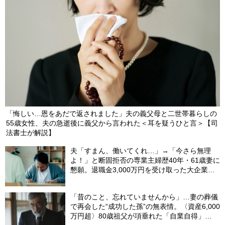
「悔しい…恩をあだで返されました」夫の義父母と二世帯暮らしの
55歳女性、夫の急逝後に義父から言われた＜耳を疑うひと言＞【司
法書士が解説】
夫「すまん、働いてくれ…」→「今さら無理
よ！」と断固拒否の専業主婦歴40年・61歳妻に
懇願。退職金3,000万円を受け取った大企業元
本部長の69歳夫が、妻に頭を下げた理由【FP
が解説】
「昔のこと、忘れていませんから」…妻の葬儀
で再会した“成功した孫”の無表情。〈資産6,000
万円超〉80歳祖父が項垂れた「自業自得」