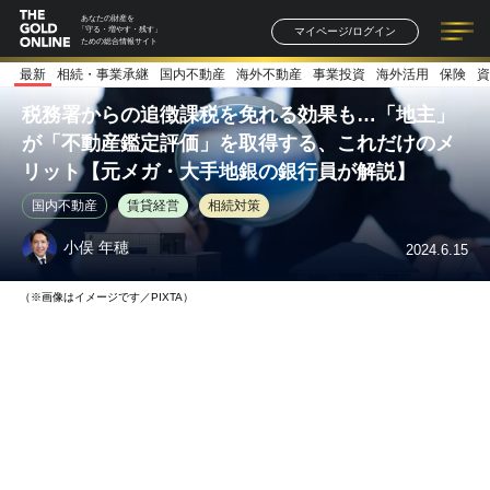
あなたの財産を
マイページ/ログイン
「守る・増やす・残す」
ための総合情報サイト
最新
相続・事業承継
国内不動産
海外不動産
事業投資
海外活用
保険
資
記事一覧
連載一覧
著者一覧
書籍一覧
セミナー情報
お知らせ
税務署からの追徴課税を免れる効果も…「地主」
が「不動産鑑定評価」を取得する、これだけのメ
リット【元メガ・大手地銀の銀行員が解説】
国内不動産
賃貸経営
相続対策
小俣 年穂
2024.6.15
（※画像はイメージです／PIXTA）