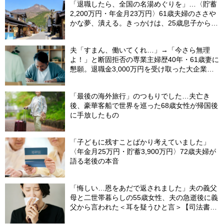
「退職したら、全国の名湯めぐりを」…〈貯蓄
2,200万円・年金月23万円〉61歳夫婦のささや
かな夢、潰える。きっかけは、25歳息子から届
いた「まさかのLINE」
夫「すまん、働いてくれ…」→「今さら無理
よ！」と断固拒否の専業主婦歴40年・61歳妻に
懇願。退職金3,000万円を受け取った大企業元
本部長の69歳夫が、妻に頭を下げた理由【FP
が解説】
「最後の海外旅行」のつもりでした…夫亡き
後、豪華客船で世界を巡った68歳女性が帰国後
に手放したもの
「子どもに残すことばかり考えていました」
〈年金月25万円・貯蓄3,900万円〉72歳夫婦が
語る老後の本音
「悔しい…恩をあだで返されました」夫の義父
母と二世帯暮らしの55歳女性、夫の急逝後に義
父から言われた＜耳を疑うひと言＞【司法書士
が解説】