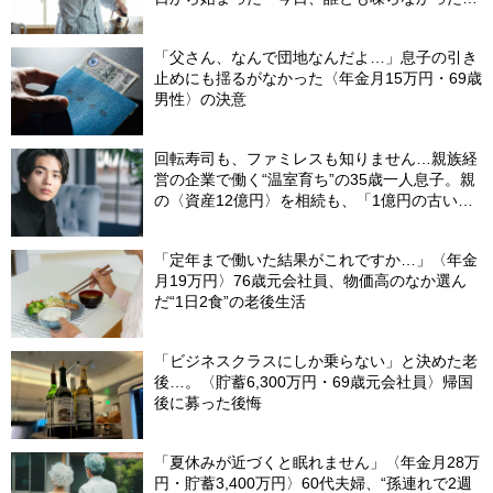
の余生
「父さん、なんで団地なんだよ…」息子の引き
止めにも揺るがなかった〈年金月15万円・69歳
男性〉の決意
回転寿司も、ファミレスも知りません…親族経
営の企業で働く“温室育ち”の35歳一人息子。親
の〈資産12億円〉を相続も、「1億円の古いビ
ル」しか残らなかったワケ【FPが解説】
「定年まで働いた結果がこれですか…」〈年金
月19万円〉76歳元会社員、物価高のなか選ん
だ“1日2食”の老後生活
「ビジネスクラスにしか乗らない」と決めた老
後…。〈貯蓄6,300万円・69歳元会社員〉帰国
後に募った後悔
「夏休みが近づくと眠れません」〈年金月28万
円・貯蓄3,400万円〉60代夫婦、“孫連れで2週