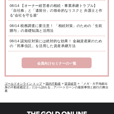
08/14 【オーナー経営者の相続・事業承継トラブル】
「自社株」と「遺留分」の致命的なリスクと 弁護士と作
る”会社を守る盾”
08/14 税務調査に要注意！ 「相続対策」のための「生前
贈与」の基礎知識と活用法
08/14 認知症対策には絶対的な効果！ 金融資産家のため
の「民事信託」を活用した資産承継方法
会員向けセミナーの一覧
ゴールドオンライン トップ
>
国内不動産
>
賃貸経営
>
「メガ・大手地銀出
身の不動産鑑定士」だから語れる…アパートローンの最新事情と銀行の舞台
裏