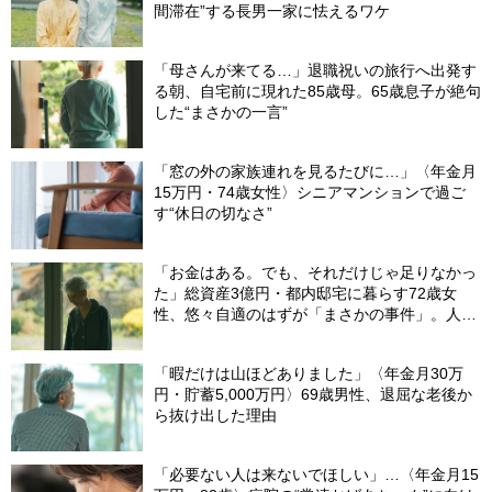
間滞在”する長男一家に怯えるワケ
「母さんが来てる…」退職祝いの旅行へ出発す
る朝、自宅前に現れた85歳母。65歳息子が絶句
した“まさかの一言”
「窓の外の家族連れを見るたびに…」〈年金月
15万円・74歳女性〉シニアマンションで過ご
す“休日の切なさ”
「お金はある。でも、それだけじゃ足りなかっ
た」総資産3億円・都内邸宅に暮らす72歳女
性、悠々自適のはずが「まさかの事件」。人目
を避けて「高級老人ホーム」入居を決断した理
由
「暇だけは山ほどありました」〈年金月30万
円・貯蓄5,000万円〉69歳男性、退屈な老後か
ら抜け出した理由
「必要ない人は来ないでほしい」…〈年金月15