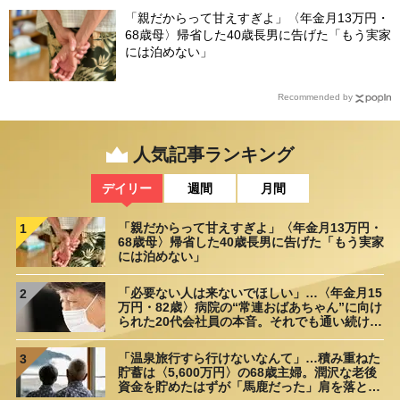
「親だからって甘えすぎよ」〈年金月13万円・
68歳母〉帰省した40歳長男に告げた「もう実家
には泊めない」
Recommended by
人気記事ランキング
デイリー
週間
月間
「親だからって甘えすぎよ」〈年金月13万円・
1
68歳母〉帰省した40歳長男に告げた「もう実家
には泊めない」
「必要ない人は来ないでほしい」…〈年金月15
2
万円・82歳〉病院の“常連おばあちゃん”に向け
られた20代会社員の本音。それでも通い続ける
理由
「温泉旅行すら行けないなんて」…積み重ねた
3
貯蓄は〈5,600万円〉の68歳主婦。潤沢な老後
資金を貯めたはずが「馬鹿だった」肩を落とす