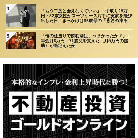
理由
4
「もう二度と会えなくていい」…手取り28万
円・32歳女性がスーツケース片手に実家を飛び
出した日。きっかけは66歳母の「背筋の凍る一
言」
「俺の仕送りで飲む酒は、うまかったか？」…
5
年金月8万円・71歳父を支えた〈月5万円の援
助〉が途絶えた夜