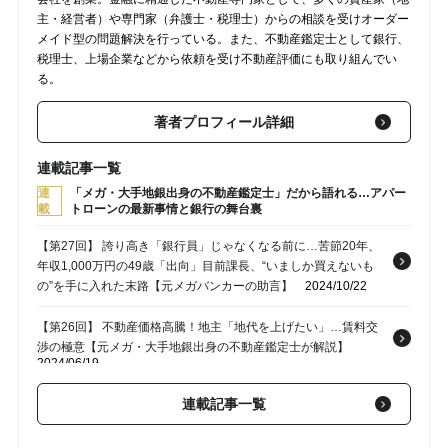
主・経営者）や専門家（弁護士・税理士）からの相談を受けオーダー
メイド型の問題解決を行っている。また、不動産鑑定士として銀行、
税理士、上場企業などから依頼を受け不動産評価にも取り組んでい
る。
著者プロフィール詳細
連載記事一覧
連
「メガ・大手地銀出身の不動産鑑定士」だから語れる…アパー
載
トローンの最新事情と銀行の舞台裏
【第27回】 誇り高き「銀行員」じゃなくなる前に…苦節20年、
年収1,000万円の49歳「出向」目前課長、“いましか買えないも
の”を手に入れた末路【元メガバンカーの助言】
2024/10/22
【第26回】 不動産価格高騰！地主「地代を上げたい」…賃料交
渉の極意【元メガ・大手地銀出身の不動産鑑定士が解説】
2024/06/19
【第24回】 金利上昇、融資審査の厳格化で追い詰められる「地
連載記事一覧
主」…相続対策における「アパートローン」の正しい活用法【元
メガ・大手地銀の銀行員の助言】
2024/06/14