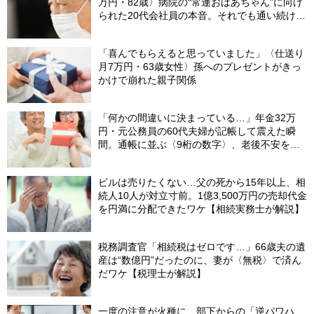
万円・82歳〉病院の“常連おばあちゃん”に向け
られた20代会社員の本音。それでも通い続ける
理由
「喜んでもらえると思っていました」〈仕送り
月7万円・63歳女性〉孫へのプレゼントがきっ
かけで崩れた親子関係
「何かの間違いに決まっている…」年金32万
円・元公務員の60代夫婦が記帳して震えた瞬
間。通帳に並ぶ〈9桁の数字〉、老後不安を一
瞬で吹き飛ばした“17年前の決断”【FPが解説】
ビルは売りたくない…父の死から15年以上、相
続人10人が対立寸前。1億3,500万円の売却代金
を円満に分配できたワケ【相続実務士が解説】
税務調査官「相続税はゼロです…」66歳夫の遺
産は“数億円”だったのに、妻が〈無税〉で済ん
だワケ【税理士が解説】
一度の注意が火種に…部下からの「逆パワハ