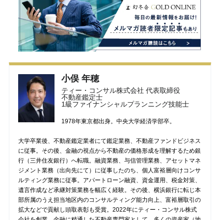
小俣 年穂
ティー・コンサル株式会社 代表取締役
不動産鑑定士
1級ファイナンシャルプランニング技能士
1978年東京都出身。中央大学経済学部卒。
大学卒業後、不動産鑑定業者にて鑑定業務、不動産ファンドビジネス
に従事。その後、金融の視点から不動産の価格形成を理解するため銀
行（三井住友銀行）へ転職。融資業務、与信管理業務、アセットマネ
ジメント業務（出向先にて）に従事したのち、個人富裕層向けコンサ
ルティング業務に従事。アパートローン融資、資金運用、税金対策、
遺言作成など承継対策業務を幅広く経験。その後、横浜銀行に転じ本
部所属のうえ担当地区内のコンサルティング能力向上、富裕層取引の
拡大などで貢献し頭取表彰も受賞。2022年にティー・コンサル株式
会社を創業。金融に精通した不動産専門家として、多くの資産家（地