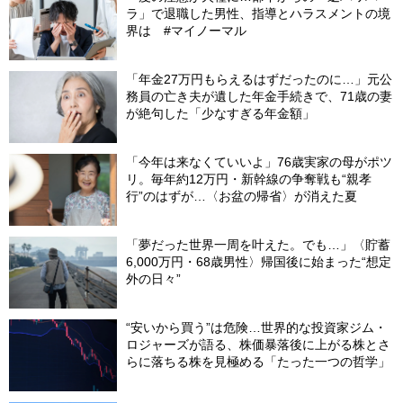
ラ」で退職した男性、指導とハラスメントの境
界は #マイノーマル
「年金27万円もらえるはずだったのに…」元公
務員の亡き夫が遺した年金手続きで、71歳の妻
が絶句した「少なすぎる年金額」
「今年は来なくていいよ」76歳実家の母がポツ
リ。毎年約12万円・新幹線の争奪戦も“親孝
行”のはずが…〈お盆の帰省〉が消えた夏
「夢だった世界一周を叶えた。でも…」〈貯蓄
6,000万円・68歳男性〉帰国後に始まった“想定
外の日々”
“安いから買う”は危険…世界的な投資家ジム・
ロジャーズが語る、株価暴落後に上がる株とさ
らに落ちる株を見極める「たった一つの哲学」