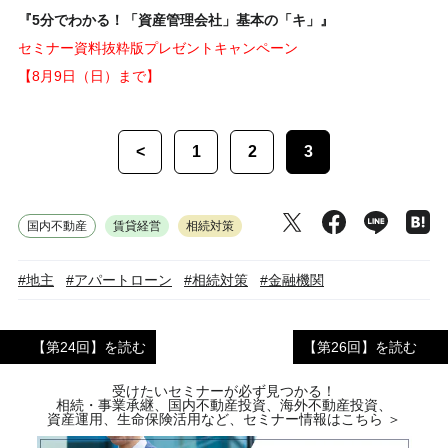
『5分でわかる！「資産管理会社」基本の「キ」』
セミナー資料抜粋版プレゼントキャンペーン
【8月9日（日）まで】
<
1
2
3
国内不動産
賃貸経営
相続対策
#地主
#アパートローン
#相続対策
#金融機関
【第24回】を読む
【第26回】を読む
受けたいセミナーが必ず見つかる！
相続・事業承継、国内不動産投資、海外不動産投資、
資産運用、生命保険活用など、セミナー情報はこちら ＞