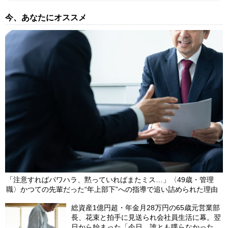
今、あなたにオススメ
【第23回】 地主の相続対策、安易な「都市部の収益不動産の購
入」が痛い目を見るワケ…価格変動にどう対処する？【元メガ・
大手地銀の銀行員の助言】
2024/06/08
【第22回】 地主が資産1億円を「長男と長女」へ「10年」にわた
って贈与をすると…“節税額”に驚愕【元メガ・大手地銀の銀行員
の助言】
2024/06/07
「注意すればパワハラ、黙っていればまたミス…」〈49歳・管理
職〉かつての先輩だった“年上部下”への指導で追い詰められた理由
総資産1億円超・年金月28万円の65歳元営業部
長、花束と拍手に見送られ会社員生活に幕。翌
日から始まった「今日、誰とも喋らなかった」